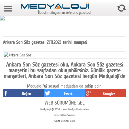
6 Ağustos 2026 11:44:22
İletişim dünyasının referans gazetesi
Anasayfa
Foto Galeri
Video Galeri
Ankara Son Söz gazetesi 21.11.2023 tarihli manşeti
Gazeteler
Medya
Ankara Son Söz gazetesi oku, Ankara Son Söz gazetesi
manşetini bu sayfadan okuyabilirsiniz. Günlük gazete
Reyting-tiraj
manşetleri, Ankara Son Söz gazetesi hergün Medyaloji'de
Medyaloji'yi sosyal medyadan da takip edin!
Teknoloji
Beğen
Tweet
Google+
Televizyon
WEB SÜRÜMÜNE GEÇ
Medyaloji © 2026 - Yeni Medya Platformları
Dünya
Tüm Hakları Saklıdır
Sayfa üretimi: 0.06
Pr