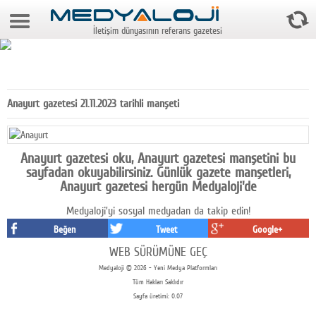
9 Ağustos 2026 3:02:03
İletişim dünyasının referans gazetesi
Anasayfa
Foto Galeri
Video Galeri
Anayurt gazetesi 21.11.2023 tarihli manşeti
Gazeteler
Medya
Anayurt gazetesi oku, Anayurt gazetesi manşetini bu
sayfadan okuyabilirsiniz. Günlük gazete manşetleri,
Reyting-tiraj
Anayurt gazetesi hergün Medyaloji'de
Medyaloji'yi sosyal medyadan da takip edin!
Teknoloji
Beğen
Tweet
Google+
Televizyon
WEB SÜRÜMÜNE GEÇ
Medyaloji © 2026 - Yeni Medya Platformları
Dünya
Tüm Hakları Saklıdır
Sayfa üretimi: 0.07
Pr