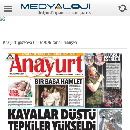
6 Ağustos 2026 19:30:26
İletişim dünyasının referans gazetesi
Anasayfa
Foto Galeri
Video Galeri
Anayurt gazetesi 05.02.2026 tarihli manşeti
Gazeteler
Medya
Reyting-tiraj
Teknoloji
Televizyon
Dünya
Pr