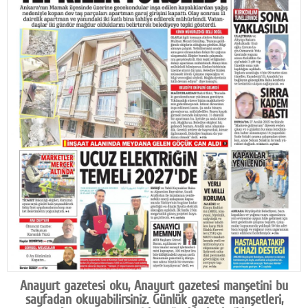
Facebook
Diziler
Karikatür
Youtube
Polemik
Reklam
Yazarlar
Künye
SOSYAL MEDYA
Facebook
Anayurt gazetesi oku, Anayurt gazetesi manşetini bu
Twitter
sayfadan okuyabilirsiniz. Günlük gazete manşetleri,