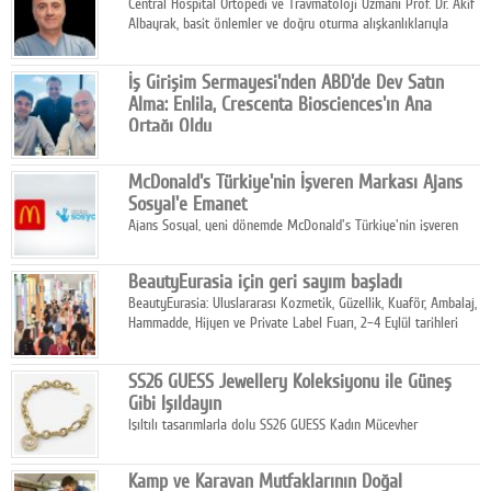
Central Hospital Ortopedi ve Travmatoloji Uzmanı Prof. Dr. Akif
Albayrak, basit önlemler ve doğru oturma alışkanlıklarıyla
yolculukların çok daha konforlu geçirilebileceğini belirtiyor.
İş Girişim Sermayesi'nden ABD'de Dev Satın
Alma: Enlila, Crescenta Biosciences'ın Ana
Ortağı Oldu
İş Girişim Sermayesi, biyoteknoloji alanındaki büyüme
stratejisini uluslararası ölçeğe taşıyan satın alma hamlesini
McDonald's Türkiye'nin İşveren Markası Ajans
tamamladı.
Sosyal'e Emanet
Ajans Sosyal, yeni dönemde McDonald's Türkiye'nin işveren
markası iletişim stratejisini oluşturacak.
BeautyEurasia için geri sayım başladı
BeautyEurasia: Uluslararası Kozmetik, Güzellik, Kuaför, Ambalaj,
Hammadde, Hijyen ve Private Label Fuarı, 2–4 Eylül tarihleri
arasında düzenlenecek.
SS26 GUESS Jewellery Koleksiyonu ile Güneş
Gibi Işıldayın
Işıltılı tasarımlarla dolu SS26 GUESS Kadın Mücevher
Koleksiyonu, yaz gardıroplarına modern lüksün zarif
dokunuşunu taşıyor.
Kamp ve Karavan Mutfaklarının Doğal