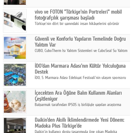
ikinci çeyrek ve ilk yarı finansal sonuçlarını açıkladı. Kocaer
Çelik FAVÖK Marjını %16,1'e yükseltti.
vivo ve FOTON "Türkiye'nin Portreleri" mobil
fotoğrafçılık yarışması başladı
Türkiye'nin dört bir yanındaki insan hikâyelerini görünür
kılmayı amaçlayan yarışma, katılımcıları yaşadıkları coğrafyanın
insanını, kültürünü ve yaşamını portre fotoğraflarıyla
Güvenli ve Konforlu Yapıların Temelinde Doğru
anlatmaya davet ediyor.
Yalıtım Var
CUBO, CuboTherm Isı Yalıtım Sistemleri ve CuboSeal Su Yalıtım
Sistemleri ile yapılara dört mevsim konfor, yüksek dayanıklılık
ve sürdürülebilir çözümler sunuyor.
İDO'dan Marmara Adası'nın Kültür Yolculuğuna
Destek
İDO, 5. Marmara Adası Edebiyat Festivali'nin ulaşım sponsoru
olarak kültür, sanat ve ada turizmine olan katkısını devam
ettiriyor.
İçecekten Ara Öğüne Balın Kullanım Alanları
Çeşitleniyor
Balparmak tarafından IPSOS iş birliğiyle yapılan araştırma
sonuçlarına göre, bal tüketicilerinin yüzde 34'ünün balı çay ve
ıhlamur gibi içeceklerde tercih ettiğini ortaya koyuyor.
Daikin'den Akıllı İklimlendirmede Yeni Dönem:
Madoka Plus Türkiye'de
Daikin'in kullanıcı dostu tasarımıyla öne çıkan Madoka