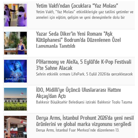
Yetim Vakfı'ndan Çocuklara “Yaz Molası”
Facebook
Yetim Vakfı, "Yaz Molası" etkinlikleriyle yaz tatilini yetimler ve
anneleri için eğitim, gelişim ve yeni deneyimlerle dolu bir
Diziler
programa dönüştürüyor.
Karikatür
Yazar Seda Diker'in Yeni Romanı "Aşk
Kütüphanesi" Bodrum'da Düzenlenen Özel
Youtube
Lansmanla Tanıtıldı
Yazar, Eğitmen, Duygu Simyacısı ve İletişim Mentörü Seda
Diker'in 13. kitabı “Aşk Kütüphanesi” 6 Ağustos'ta Casa dell'Arte
Polemik
P1Harmony ve AleXa, 5 Eylül'de K-Pop Festivali
Bodrum'da düzenlenen özel lansmanla okurlarıyla buluştu.
3'te Sahne Alacak
Reklam
Şehrin etkinlik ormanı LifePark, 5 Eylül 2026'da gerçekleşecek
K-Pop Festivali 3 ile bir kez daha İstanbul'u dünya K-Pop
Yazarlar
haritasında önemli bir destinasyon haline getirmeye
İDO, Midilli'ye Üçüncü Uluslararası Hattını
hazırlanıyor.
Akçay'dan Açtı
Künye
Balıkesir Büyükşehir Belediyesi iştiraki Balıkesir Toplu Taşıma
AŞ ( BTT) ve BADO markası iş birliğiyle hayata geçirilen Akçay-
SOSYAL MEDYA
Midilli hattının resmi açılışı gerçekleştirildi.
Derya Arms, İstanbul Prohunt 2026'da yeni nesil
Facebook
ürünlerini ve global marka vizyonunu sergiledi
Derya Arms, İstanbul Fuar Merkezi'nde düzenlenen 13.
Twitter
Uluslararası İstanbul Prohunt Av, Silah ve Doğa Sporları