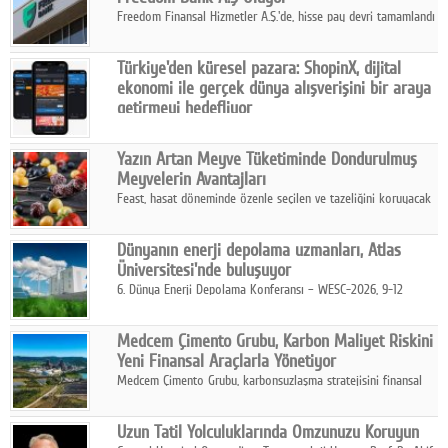
Freedom Finansal Hizmetler A.Ş.'de, hisse pay devri tamamlandı
ve yönetim kurulu belirlendi. Yapılan genel kurul toplantısında
Turkish Bank'ın ticaret unvanının “Freedom Bank A.Ş.” olmasına
Türkiye'den küresel pazara: ShopinX, dijital
karar verildi.
ekonomi ile gerçek dünya alışverişini bir araya
getirmeyi hedefliyor
Türkiye'de geliştirilen teknoloji girişimi ShopinX, dijital
ekonomi ile gerçek dünya alışveriş deneyimi arasında köprü
Yazın Artan Meyve Tüketiminde Dondurulmuş
kurmayı hedefleyen vizyonuyla uluslararası pazarlara açılıyor.
Meyvelerin Avantajları
Feast, hasat döneminde özenle seçilen ve tazeliğini koruyacak
şekilde dondurulan meyve ürünleriyle tüketicilere dört mevsim
pratik, güvenilir ve lezzetli bir alternatif sunuyor.
Dünyanın enerji depolama uzmanları, Atlas
Üniversitesi'nde buluşuyor
6. Dünya Enerji Depolama Konferansı – WESC-2026, 9-12
Ağustos 2026 tarihleri arasında İstanbul Atlas Üniversitesi ev
sahipliğinde gerçekleştirilecek.
Medcem Çimento Grubu, Karbon Maliyet Riskini
Yeni Finansal Araçlarla Yönetiyor
Medcem Çimento Grubu, karbonsuzlaşma stratejisini finansal
risk yönetimi uygulamalarıyla güçlendiren yeni bir adım attı.
Uzun Tatil Yolculuklarında Omzunuzu Koruyun