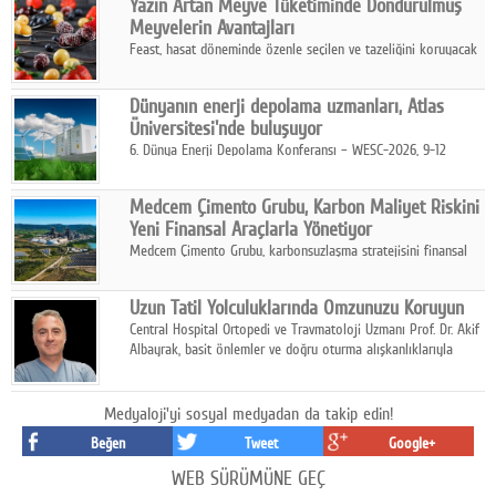
Yazın Artan Meyve Tüketiminde Dondurulmuş
kurmayı hedefleyen vizyonuyla uluslararası pazarlara açılıyor.
Meyvelerin Avantajları
Feast, hasat döneminde özenle seçilen ve tazeliğini koruyacak
şekilde dondurulan meyve ürünleriyle tüketicilere dört mevsim
pratik, güvenilir ve lezzetli bir alternatif sunuyor.
Dünyanın enerji depolama uzmanları, Atlas
Üniversitesi'nde buluşuyor
6. Dünya Enerji Depolama Konferansı – WESC-2026, 9-12
Ağustos 2026 tarihleri arasında İstanbul Atlas Üniversitesi ev
sahipliğinde gerçekleştirilecek.
Medcem Çimento Grubu, Karbon Maliyet Riskini
Yeni Finansal Araçlarla Yönetiyor
Medcem Çimento Grubu, karbonsuzlaşma stratejisini finansal
risk yönetimi uygulamalarıyla güçlendiren yeni bir adım attı.
Uzun Tatil Yolculuklarında Omzunuzu Koruyun
Central Hospital Ortopedi ve Travmatoloji Uzmanı Prof. Dr. Akif
Albayrak, basit önlemler ve doğru oturma alışkanlıklarıyla
yolculukların çok daha konforlu geçirilebileceğini belirtiyor.
Medyaloji'yi sosyal medyadan da takip edin!
Beğen
Tweet
Google+
WEB SÜRÜMÜNE GEÇ