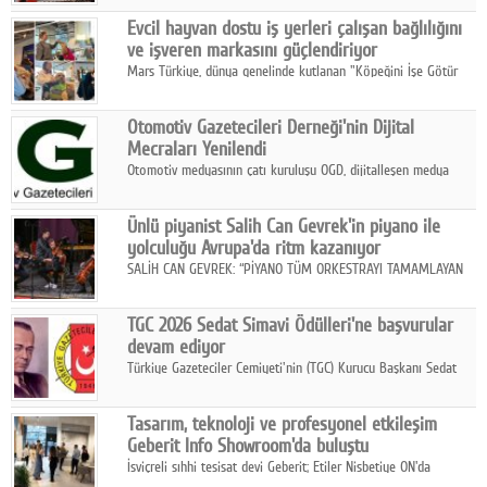
Fuarı'nda sektör profesyonelleri, iş ortakları, bayiler ve son
Google Plus
Evcil hayvan dostu iş yerleri çalışan bağlılığını
kullanıcılarla bir araya geldi.
ve işveren markasını güçlendiriyor
© 2026 TÜM HAKLARI SAKLIDIR
Mars Türkiye, dünya genelinde kutlanan "Köpeğini İşe Götür
Haftası" kapsamında, evcil hayvan dostu iş yeri uygulamalarının
çalışan bağlılığı, iyi olma hali ve işveren markası üzerindeki
Otomotiv Gazetecileri Derneği'nin Dijital
etkisine dikkat çekti.
Mecraları Yenilendi
Otomotiv medyasının çatı kuruluşu OGD, dijitalleşen medya
dünyasına uyum sağlama ve iletişim ağını güçlendirme
hedefiyle internet sitesini ve sosyal medya kanallarını yeniledi.
Ünlü piyanist Salih Can Gevrek'in piyano ile
yolculuğu Avrupa'da ritm kazanıyor
SALİH CAN GEVREK: “PİYANO TÜM ORKESTRAYI TAMAMLAYAN
BİR ENSTRÜMAN OLARAK BAŞLIBAŞINA BİR ORKESTRA GİBİ
ETKİ YARATIYOR"
TGC 2026 Sedat Simavi Ödülleri'ne başvurular
devam ediyor
Türkiye Gazeteciler Cemiyeti'nin (TGC) Kurucu Başkanı Sedat
Simavi adına 50 yıldır verilen ödüllere başvurular devam ediyor.
Tasarım, teknoloji ve profesyonel etkileşim
Geberit Info Showroom'da buluştu
İsviçreli sıhhi tesisat devi Geberit; Etiler Nisbetiye ON'da
konumlanan Info Showroom'unda Cosentino ve Smeg iş