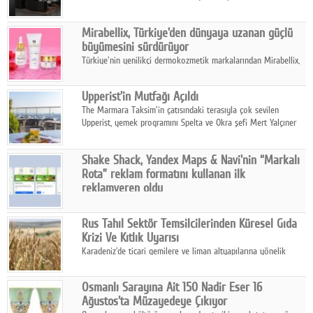
ailesinin yeni nesil teknolojilerle donatılmış son modeli VRV
kontrol ünitesi Madoka Plus Türkiye'de satışa sunuldu.
Mirabellix, Türkiye'den dünyaya uzanan güçlü
büyümesini sürdürüyor
Türkiye'nin yenilikçi dermokozmetik markalarından Mirabellix,
yüksek kalite standartlarında geliştirdiği cilt ve saç bakım
ürünleriyle hem yurt içinde hem de uluslararası pazarlarda
Upperist'in Mutfağı Açıldı
büyümesini sürdürüyor.
The Marmara Taksim'in çatısındaki terasıyla çok sevilen
Upperist, yemek programını Spelta ve Okra şefi Mert Yalçıner
ile başlatıyor.
Shake Shack, Yandex Maps & Navi'nin “Markalı
Rota” reklam formatını kullanan ilk
reklamveren oldu
Shake Shack, fiziksel restoranlarındaki ziyaretçi sayısını
artırmak amacıyla Cereyan Medya ve Yandex Ads iş birliğiyle
Rus Tahıl Sektör Temsilcilerinden Küresel Gıda
Yandex Maps & Navi'nin yeni "Markalı Rota" reklam formatını
Krizi Ve Kıtlık Uyarısı
kullanan ilk marka oldu.
Karadeniz'de ticari gemilere ve liman altyapılarına yönelik
artan saldırılar, küresel tahıl piyasalarını alarm durumuna
geçirdi.
Osmanlı Sarayına Ait 150 Nadir Eser 16
Ağustos'ta Müzayedeye Çıkıyor