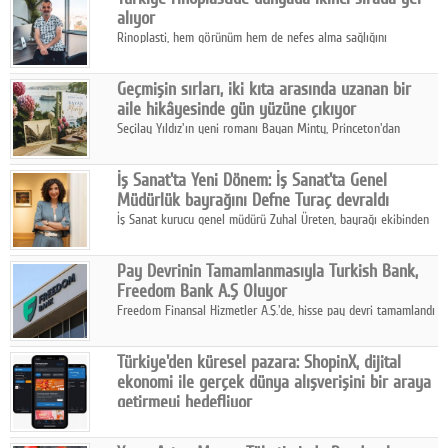
alıyor
Rinoplasti, hem görünüm hem de nefes alma sağlığını
ilgilendiren yönüyle bu alanın en dikkat çeken başlıklarından
biri konumunda.
Geçmişin sırları, iki kıta arasında uzanan bir
aile hikâyesinde gün yüzüne çıkıyor
Seçilay Yıldız'ın yeni romanı Bayan Minty, Princeton'dan
Büyükada'ya, 1960'ların Adana'sından günümüze uzanan çok
katmanlı bir aile hikâyesi anlatıyor.
İş Sanat'ta Yeni Dönem: İş Sanat'ta Genel
Müdürlük bayrağını Defne Turaç devraldı
İş Sanat kurucu genel müdürü Zuhal Üreten, bayrağı ekibinden
Defne Turaç'a devretti.
Pay Devrinin Tamamlanmasıyla Turkish Bank,
Freedom Bank A.Ş Oluyor
Freedom Finansal Hizmetler A.Ş.'de, hisse pay devri tamamlandı
ve yönetim kurulu belirlendi. Yapılan genel kurul toplantısında
Turkish Bank'ın ticaret unvanının “Freedom Bank A.Ş.” olmasına
Türkiye'den küresel pazara: ShopinX, dijital
karar verildi.
ekonomi ile gerçek dünya alışverişini bir araya
getirmeyi hedefliyor
Türkiye'de geliştirilen teknoloji girişimi ShopinX, dijital
ekonomi ile gerçek dünya alışveriş deneyimi arasında köprü