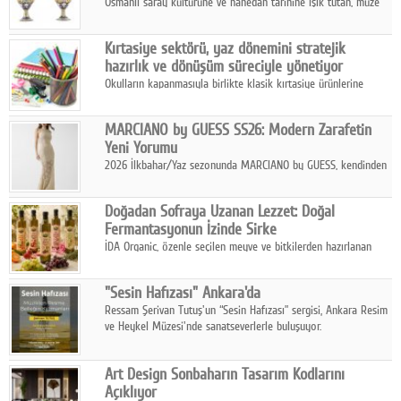
Osmanlı saray kültürüne ve hanedan tarihine ışık tutan, müze
koleksiyonlarıyla yarışacak nitelikteki 150 seçkin eser, 16
Ağustos'ta Arthill Müzecilik'in düzenleyeceği özel müzayedede
Kırtasiye sektörü, yaz dönemini stratejik
koleksiyonerlerle buluşuyor
hazırlık ve dönüşüm süreciyle yönetiyor
Okulların kapanmasıyla birlikte klasik kırtasiye ürünlerine
yönelik talepte azalma yaşansa da sektör yaz aylarını hobi,
sanat ve eğitici aktivite ürünleriyle dinamik bir biçimde
MARCIANO by GUESS SS26: Modern Zarafetin
geçiriyor.
Yeni Yorumu
2026 İlkbahar/Yaz sezonunda MARCIANO by GUESS, kendinden
emin bir duruşu modern bir çekicilik anlayışıyla buluşturuyor.
Doğadan Sofraya Uzanan Lezzet: Doğal
Fermantasyonun İzinde Sirke
İDA Organic, özenle seçilen meyve ve bitkilerden hazırlanan
sirke çeşitleriyle geleneksel lezzet kültürünü bugünün
sofralarına taşıyor.
"Sesin Hafızası" Ankara'da
Ressam Şerivan Tutuş'un “Sesin Hafızası” sergisi, Ankara Resim
ve Heykel Müzesi'nde sanatseverlerle buluşuyor.
Art Design Sonbaharın Tasarım Kodlarını
Açıklıyor