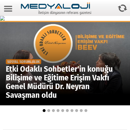
9 Ağustos 2026 8:07:22
İletişim dünyasının referans gazetesi
Anasayfa
Foto Galeri
Video Galeri
Gazeteler
SOSYAL SORUMLULUK
Medya
Etki Odaklı Sohbetler'in konuğu
Bilişime ve Eğitime Erişim Vakfı
Reyting-tiraj
Genel Müdürü Dr. Neyran
Teknoloji
Savaşman oldu
Televizyon
Dünya
Pr