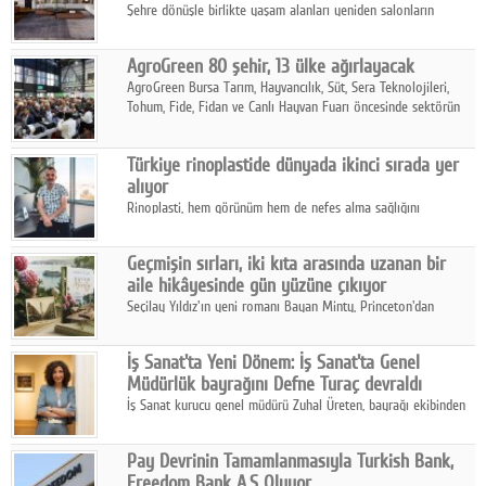
Şehre dönüşle birlikte yaşam alanları yeniden salonların
kalbine kayarken, mobilya sektörünün öncü markası Art Design
sonbaharın tasarım kodlarını açıklıyor.
AgroGreen 80 şehir, 13 ülke ağırlayacak
AgroGreen Bursa Tarım, Hayvancılık, Süt, Sera Teknolojileri,
Tohum, Fide, Fidan ve Canlı Hayvan Fuarı öncesinde sektörün
tüm paydaşları güç birliği yaptı.
Türkiye rinoplastide dünyada ikinci sırada yer
alıyor
Rinoplasti, hem görünüm hem de nefes alma sağlığını
ilgilendiren yönüyle bu alanın en dikkat çeken başlıklarından
biri konumunda.
Geçmişin sırları, iki kıta arasında uzanan bir
aile hikâyesinde gün yüzüne çıkıyor
Seçilay Yıldız'ın yeni romanı Bayan Minty, Princeton'dan
Büyükada'ya, 1960'ların Adana'sından günümüze uzanan çok
katmanlı bir aile hikâyesi anlatıyor.
İş Sanat'ta Yeni Dönem: İş Sanat'ta Genel
Müdürlük bayrağını Defne Turaç devraldı
İş Sanat kurucu genel müdürü Zuhal Üreten, bayrağı ekibinden
Defne Turaç'a devretti.
Pay Devrinin Tamamlanmasıyla Turkish Bank,
Freedom Bank A.Ş Oluyor