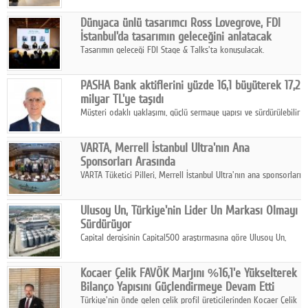
ortaklığıyla özel bir davete ev sahipliği yaptı.
Dünyaca ünlü tasarımcı Ross Lovegrove, FDI
İstanbul'da tasarımın geleceğini anlatacak
Tasarımın geleceği FDI Stage & Talks'ta konuşulacak.
PASHA Bank aktiflerini yüzde 16,1 büyüterek 17,2
milyar TL'ye taşıdı
Müşteri odaklı yaklaşımı, güçlü sermaye yapısı ve sürdürülebilir
büyüme stratejisiyle faaliyetlerini sürdüren PASHA Bank, 2026
yılının ilk yarısında güçlü finansal performansını korudu.
VARTA, Merrell İstanbul Ultra'nın Ana
Sponsorları Arasında
VARTA Tüketici Pilleri, Merrell İstanbul Ultra'nın ana sponsorları
arasında yer alarak sporun, performansın ve aktif yaşamın
enerjisine güç katıyor.
Ulusoy Un, Türkiye'nin Lider Un Markası Olmayı
Sürdürüyor
Capital dergisinin Capital500 araştırmasına göre Ulusoy Un,
2025 yılında gerçekleştirdiği 66 milyar 937 milyon TL satış
hasılatıyla Türkiye'nin en büyük 83. firması oldu.
Kocaer Çelik FAVÖK Marjını %16,1'e Yükselterek
Bilanço Yapısını Güçlendirmeye Devam Etti
Türkiye'nin önde gelen çelik profil üreticilerinden Kocaer Çelik