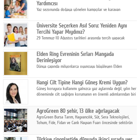
Yardımcısı
Yaz sezonunda doğaya yönelen kampçılar ve karavan
tutkunları, bulaşıklar için sıcak suya ihtiyaç duymadan güçlü
temizlik sağlayan, çevreye duyarlı bitkisel içerikli ürünleri tercih
Üniversite Seçerken Asıl Soru: Yeniden Aynı
ediyor.
Tercihi Yapar Mıydınız?
29 Temmuz-10 Ağustos tarihleri arasında tercih yapacak
milyonlarca üniversite adayı için en kritik karar süreci başladı.
Elden Ring Evreninin Sırları Mangada
Derinleşiyor
Dünya çapında milyonlarca oyuncuyu büyüleyen Elden
Ring evreni, resmi manga serisi Altın Ağaç'a Yolculuk ile mizahı,
aksiyonu ve karanlık fantastik atmosferi bir araya getirmeyi
Hangi Cilt Tipine Hangi Güneş Kremi Uygun?
sürdürüyor.
Güneş koruyucu kullanımı yalnızca yaz aylarında değil, yılın her
döneminde cilt sağlığını korumanın en önemli adımlarından biri
olarak öne çıkıyor.
AgroGreen 80 şehir, 13 ülke ağırlayacak
AgroGreen Bursa Tarım, Hayvancılık, Süt, Sera Teknolojileri,
Tohum, Fide, Fidan ve Canlı Hayvan Fuarı öncesinde sektörün
tüm paydaşları güç birliği yaptı.
Türkiye rinoplastide dünyada ikinci sırada yer