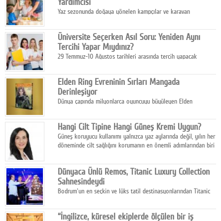
Yardımcısı
Yaz sezonunda doğaya yönelen kampçılar ve karavan
tutkunları, bulaşıklar için sıcak suya ihtiyaç duymadan güçlü
temizlik sağlayan, çevreye duyarlı bitkisel içerikli ürünleri tercih
Üniversite Seçerken Asıl Soru: Yeniden Aynı
ediyor.
Tercihi Yapar Mıydınız?
29 Temmuz-10 Ağustos tarihleri arasında tercih yapacak
milyonlarca üniversite adayı için en kritik karar süreci başladı.
Elden Ring Evreninin Sırları Mangada
Derinleşiyor
Dünya çapında milyonlarca oyuncuyu büyüleyen Elden
Ring evreni, resmi manga serisi Altın Ağaç'a Yolculuk ile mizahı,
aksiyonu ve karanlık fantastik atmosferi bir araya getirmeyi
Hangi Cilt Tipine Hangi Güneş Kremi Uygun?
sürdürüyor.
Güneş koruyucu kullanımı yalnızca yaz aylarında değil, yılın her
döneminde cilt sağlığını korumanın en önemli adımlarından biri
olarak öne çıkıyor.
Dünyaca Ünlü Remos, Titanic Luxury Collection
Sahnesindeydi
Bodrum'un en seçkin ve lüks tatil destinasyonlarından Titanic
Luxury Collection Bodrum, bu yıl 10. kuruluş yılını kutlarken,
yaz etkinlikleri kapsamında uluslararası yıldızları ağırlamaya
“İngilizce, küresel ekiplerde ölçülen bir iş
devam ediyor