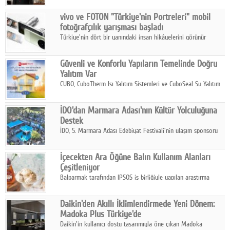
Çelik FAVÖK Marjını %16,1'e yükseltti.
vivo ve FOTON "Türkiye'nin Portreleri" mobil
fotoğrafçılık yarışması başladı
Türkiye'nin dört bir yanındaki insan hikâyelerini görünür
kılmayı amaçlayan yarışma, katılımcıları yaşadıkları coğrafyanın
insanını, kültürünü ve yaşamını portre fotoğraflarıyla
Güvenli ve Konforlu Yapıların Temelinde Doğru
anlatmaya davet ediyor.
Yalıtım Var
CUBO, CuboTherm Isı Yalıtım Sistemleri ve CuboSeal Su Yalıtım
Sistemleri ile yapılara dört mevsim konfor, yüksek dayanıklılık
ve sürdürülebilir çözümler sunuyor.
İDO'dan Marmara Adası'nın Kültür Yolculuğuna
Destek
İDO, 5. Marmara Adası Edebiyat Festivali'nin ulaşım sponsoru
olarak kültür, sanat ve ada turizmine olan katkısını devam
ettiriyor.
İçecekten Ara Öğüne Balın Kullanım Alanları
Çeşitleniyor
Balparmak tarafından IPSOS iş birliğiyle yapılan araştırma
sonuçlarına göre, bal tüketicilerinin yüzde 34'ünün balı çay ve
ıhlamur gibi içeceklerde tercih ettiğini ortaya koyuyor.
Daikin'den Akıllı İklimlendirmede Yeni Dönem:
Madoka Plus Türkiye'de
Daikin'in kullanıcı dostu tasarımıyla öne çıkan Madoka