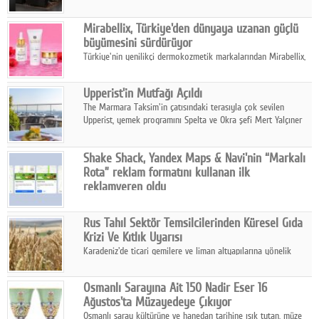
ailesinin yeni nesil teknolojilerle donatılmış son modeli VRV
kontrol ünitesi Madoka Plus Türkiye'de satışa sunuldu.
Mirabellix, Türkiye'den dünyaya uzanan güçlü
büyümesini sürdürüyor
Türkiye'nin yenilikçi dermokozmetik markalarından Mirabellix,
yüksek kalite standartlarında geliştirdiği cilt ve saç bakım
ürünleriyle hem yurt içinde hem de uluslararası pazarlarda
Upperist'in Mutfağı Açıldı
büyümesini sürdürüyor.
The Marmara Taksim'in çatısındaki terasıyla çok sevilen
Upperist, yemek programını Spelta ve Okra şefi Mert Yalçıner
ile başlatıyor.
Shake Shack, Yandex Maps & Navi'nin “Markalı
Rota” reklam formatını kullanan ilk
reklamveren oldu
Shake Shack, fiziksel restoranlarındaki ziyaretçi sayısını
artırmak amacıyla Cereyan Medya ve Yandex Ads iş birliğiyle
Rus Tahıl Sektör Temsilcilerinden Küresel Gıda
Yandex Maps & Navi'nin yeni "Markalı Rota" reklam formatını
Krizi Ve Kıtlık Uyarısı
kullanan ilk marka oldu.
Karadeniz'de ticari gemilere ve liman altyapılarına yönelik
artan saldırılar, küresel tahıl piyasalarını alarm durumuna
geçirdi.
Osmanlı Sarayına Ait 150 Nadir Eser 16
Ağustos'ta Müzayedeye Çıkıyor
Osmanlı saray kültürüne ve hanedan tarihine ışık tutan, müze