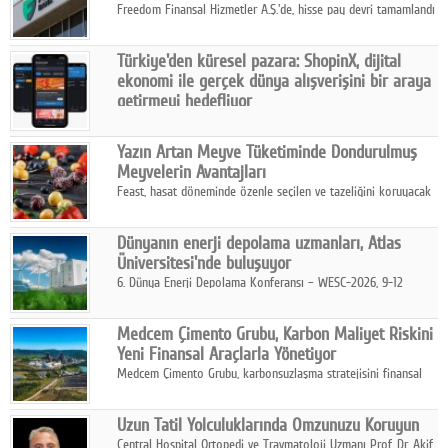
Freedom Finansal Hizmetler A.Ş.'de, hisse pay devri tamamlandı
ve yönetim kurulu belirlendi. Yapılan genel kurul toplantısında
Turkish Bank'ın ticaret unvanının “Freedom Bank A.Ş.” olmasına
Türkiye'den küresel pazara: ShopinX, dijital
karar verildi.
ekonomi ile gerçek dünya alışverişini bir araya
getirmeyi hedefliyor
Türkiye'de geliştirilen teknoloji girişimi ShopinX, dijital
ekonomi ile gerçek dünya alışveriş deneyimi arasında köprü
Yazın Artan Meyve Tüketiminde Dondurulmuş
kurmayı hedefleyen vizyonuyla uluslararası pazarlara açılıyor.
Meyvelerin Avantajları
Feast, hasat döneminde özenle seçilen ve tazeliğini koruyacak
şekilde dondurulan meyve ürünleriyle tüketicilere dört mevsim
pratik, güvenilir ve lezzetli bir alternatif sunuyor.
Dünyanın enerji depolama uzmanları, Atlas
Üniversitesi'nde buluşuyor
6. Dünya Enerji Depolama Konferansı – WESC-2026, 9-12
Ağustos 2026 tarihleri arasında İstanbul Atlas Üniversitesi ev
sahipliğinde gerçekleştirilecek.
Medcem Çimento Grubu, Karbon Maliyet Riskini
Yeni Finansal Araçlarla Yönetiyor
Medcem Çimento Grubu, karbonsuzlaşma stratejisini finansal
risk yönetimi uygulamalarıyla güçlendiren yeni bir adım attı.
Uzun Tatil Yolculuklarında Omzunuzu Koruyun
Central Hospital Ortopedi ve Travmatoloji Uzmanı Prof. Dr. Akif