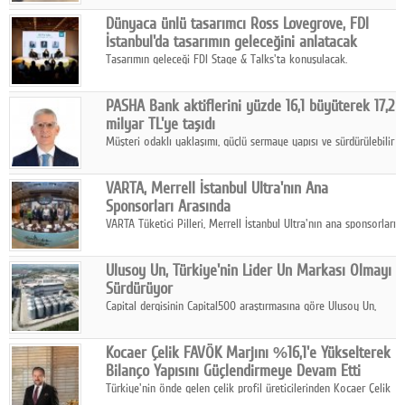
ortaklığıyla özel bir davete ev sahipliği yaptı.
Google Plus
Dünyaca ünlü tasarımcı Ross Lovegrove, FDI
İstanbul'da tasarımın geleceğini anlatacak
© 2026 TÜM HAKLARI SAKLIDIR
Tasarımın geleceği FDI Stage & Talks'ta konuşulacak.
PASHA Bank aktiflerini yüzde 16,1 büyüterek 17,2
milyar TL'ye taşıdı
Müşteri odaklı yaklaşımı, güçlü sermaye yapısı ve sürdürülebilir
büyüme stratejisiyle faaliyetlerini sürdüren PASHA Bank, 2026
yılının ilk yarısında güçlü finansal performansını korudu.
VARTA, Merrell İstanbul Ultra'nın Ana
Sponsorları Arasında
VARTA Tüketici Pilleri, Merrell İstanbul Ultra'nın ana sponsorları
arasında yer alarak sporun, performansın ve aktif yaşamın
enerjisine güç katıyor.
Ulusoy Un, Türkiye'nin Lider Un Markası Olmayı
Sürdürüyor
Capital dergisinin Capital500 araştırmasına göre Ulusoy Un,
2025 yılında gerçekleştirdiği 66 milyar 937 milyon TL satış
hasılatıyla Türkiye'nin en büyük 83. firması oldu.
Kocaer Çelik FAVÖK Marjını %16,1'e Yükselterek
Bilanço Yapısını Güçlendirmeye Devam Etti
Türkiye'nin önde gelen çelik profil üreticilerinden Kocaer Çelik
ikinci çeyrek ve ilk yarı finansal sonuçlarını açıkladı. Kocaer