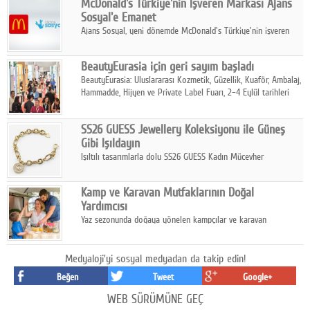
McDonald's Türkiye'nin İşveren Markası Ajans
tamamladı.
Sosyal'e Emanet
Ajans Sosyal, yeni dönemde McDonald's Türkiye'nin işveren
markası iletişim stratejisini oluşturacak.
BeautyEurasia için geri sayım başladı
BeautyEurasia: Uluslararası Kozmetik, Güzellik, Kuaför, Ambalaj,
Hammadde, Hijyen ve Private Label Fuarı, 2–4 Eylül tarihleri
arasında düzenlenecek.
SS26 GUESS Jewellery Koleksiyonu ile Güneş
Gibi Işıldayın
Işıltılı tasarımlarla dolu SS26 GUESS Kadın Mücevher
Koleksiyonu, yaz gardıroplarına modern lüksün zarif
dokunuşunu taşıyor.
Kamp ve Karavan Mutfaklarının Doğal
Yardımcısı
Yaz sezonunda doğaya yönelen kampçılar ve karavan
tutkunları, bulaşıklar için sıcak suya ihtiyaç duymadan güçlü
temizlik sağlayan, çevreye duyarlı bitkisel içerikli ürünleri tercih
ediyor.
Medyaloji'yi sosyal medyadan da takip edin!
Beğen
Tweet
Google+
WEB SÜRÜMÜNE GEÇ