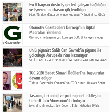
Evcil hayvan dostu iş yerleri çalışan bağlılığını
Facebook
ve işveren markasını güçlendiriyor
Mars Türkiye, dünya genelinde kutlanan "Köpeğini İşe Götür
Diziler
Haftası" kapsamında, evcil hayvan dostu iş yeri uygulamalarının
çalışan bağlılığı, iyi olma hali ve işveren markası üzerindeki
Karikatür
Otomotiv Gazetecileri Derneği'nin Dijital
etkisine dikkat çekti.
Mecraları Yenilendi
Youtube
Otomotiv medyasının çatı kuruluşu OGD, dijitalleşen medya
dünyasına uyum sağlama ve iletişim ağını güçlendirme
hedefiyle internet sitesini ve sosyal medya kanallarını yeniledi.
Polemik
Ünlü piyanist Salih Can Gevrek'in piyano ile
yolculuğu Avrupa'da ritm kazanıyor
Reklam
SALİH CAN GEVREK: “PİYANO TÜM ORKESTRAYI TAMAMLAYAN
BİR ENSTRÜMAN OLARAK BAŞLIBAŞINA BİR ORKESTRA GİBİ
Yazarlar
ETKİ YARATIYOR"
TGC 2026 Sedat Simavi Ödülleri'ne başvurular
devam ediyor
Künye
Türkiye Gazeteciler Cemiyeti'nin (TGC) Kurucu Başkanı Sedat
Simavi adına 50 yıldır verilen ödüllere başvurular devam ediyor.
SOSYAL MEDYA
Tasarım, teknoloji ve profesyonel etkileşim
Facebook
Geberit Info Showroom'da buluştu
İsviçreli sıhhi tesisat devi Geberit; Etiler Nisbetiye ON'da
Twitter
konumlanan Info Showroom'unda Cosentino ve Smeg iş