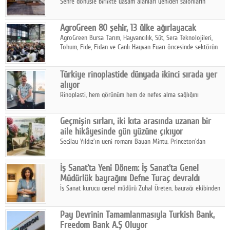
Şehre dönüşle birlikte yaşam alanları yeniden salonların
kalbine kayarken, mobilya sektörünün öncü markası Art Design
sonbaharın tasarım kodlarını açıklıyor.
AgroGreen 80 şehir, 13 ülke ağırlayacak
AgroGreen Bursa Tarım, Hayvancılık, Süt, Sera Teknolojileri,
Tohum, Fide, Fidan ve Canlı Hayvan Fuarı öncesinde sektörün
tüm paydaşları güç birliği yaptı.
Türkiye rinoplastide dünyada ikinci sırada yer
alıyor
Rinoplasti, hem görünüm hem de nefes alma sağlığını
ilgilendiren yönüyle bu alanın en dikkat çeken başlıklarından
biri konumunda.
Geçmişin sırları, iki kıta arasında uzanan bir
aile hikâyesinde gün yüzüne çıkıyor
Seçilay Yıldız'ın yeni romanı Bayan Minty, Princeton'dan
Büyükada'ya, 1960'ların Adana'sından günümüze uzanan çok
katmanlı bir aile hikâyesi anlatıyor.
İş Sanat'ta Yeni Dönem: İş Sanat'ta Genel
Müdürlük bayrağını Defne Turaç devraldı
İş Sanat kurucu genel müdürü Zuhal Üreten, bayrağı ekibinden
Defne Turaç'a devretti.
Pay Devrinin Tamamlanmasıyla Turkish Bank,
Freedom Bank A.Ş Oluyor