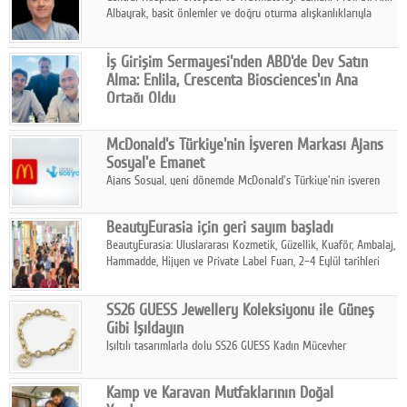
Albayrak, basit önlemler ve doğru oturma alışkanlıklarıyla
yolculukların çok daha konforlu geçirilebileceğini belirtiyor.
İş Girişim Sermayesi'nden ABD'de Dev Satın
Alma: Enlila, Crescenta Biosciences'ın Ana
Ortağı Oldu
İş Girişim Sermayesi, biyoteknoloji alanındaki büyüme
stratejisini uluslararası ölçeğe taşıyan satın alma hamlesini
McDonald's Türkiye'nin İşveren Markası Ajans
tamamladı.
Sosyal'e Emanet
Ajans Sosyal, yeni dönemde McDonald's Türkiye'nin işveren
markası iletişim stratejisini oluşturacak.
BeautyEurasia için geri sayım başladı
BeautyEurasia: Uluslararası Kozmetik, Güzellik, Kuaför, Ambalaj,
Hammadde, Hijyen ve Private Label Fuarı, 2–4 Eylül tarihleri
arasında düzenlenecek.
SS26 GUESS Jewellery Koleksiyonu ile Güneş
Gibi Işıldayın
Işıltılı tasarımlarla dolu SS26 GUESS Kadın Mücevher
Koleksiyonu, yaz gardıroplarına modern lüksün zarif
dokunuşunu taşıyor.
Kamp ve Karavan Mutfaklarının Doğal