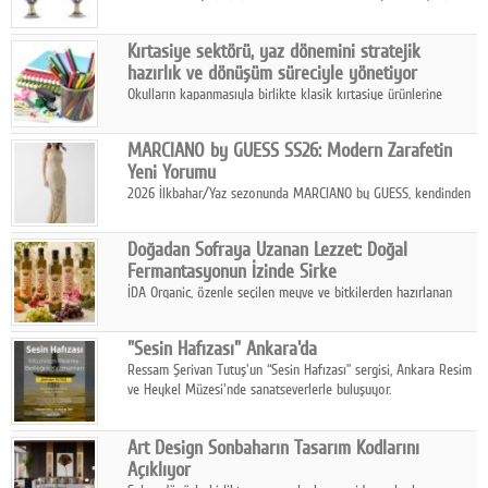
koleksiyonlarıyla yarışacak nitelikteki 150 seçkin eser, 16
Ağustos'ta Arthill Müzecilik'in düzenleyeceği özel müzayedede
Kırtasiye sektörü, yaz dönemini stratejik
koleksiyonerlerle buluşuyor
hazırlık ve dönüşüm süreciyle yönetiyor
Okulların kapanmasıyla birlikte klasik kırtasiye ürünlerine
yönelik talepte azalma yaşansa da sektör yaz aylarını hobi,
sanat ve eğitici aktivite ürünleriyle dinamik bir biçimde
MARCIANO by GUESS SS26: Modern Zarafetin
geçiriyor.
Yeni Yorumu
2026 İlkbahar/Yaz sezonunda MARCIANO by GUESS, kendinden
emin bir duruşu modern bir çekicilik anlayışıyla buluşturuyor.
Doğadan Sofraya Uzanan Lezzet: Doğal
Fermantasyonun İzinde Sirke
İDA Organic, özenle seçilen meyve ve bitkilerden hazırlanan
sirke çeşitleriyle geleneksel lezzet kültürünü bugünün
sofralarına taşıyor.
"Sesin Hafızası" Ankara'da
Ressam Şerivan Tutuş'un “Sesin Hafızası” sergisi, Ankara Resim
ve Heykel Müzesi'nde sanatseverlerle buluşuyor.
Art Design Sonbaharın Tasarım Kodlarını
Açıklıyor