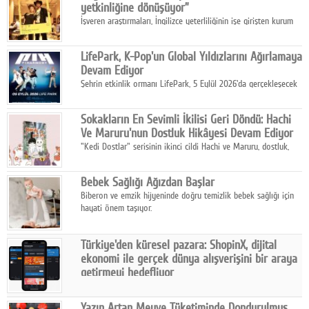
yetkinliğine dönüşüyor”
İşveren araştırmaları, İngilizce yeterliliğinin işe girişten kurum
içi gelişime kadar daha sistemli biçimde değerlendirildiğini
gösteriyor.
LifePark, K-Pop'un Global Yıldızlarını Ağırlamaya
Devam Ediyor
Şehrin etkinlik ormanı LifePark, 5 Eylül 2026'da gerçekleşecek
K-Pop Festivali 3 ile bir kez daha İstanbul'u dünya K-Pop
haritasında önemli bir destinasyon haline getirmeye
Sokakların En Sevimli İkilisi Geri Döndü: Hachi
hazırlanıyor.
Ve Maruru'nun Dostluk Hikâyesi Devam Ediyor
"Kedi Dostlar" serisinin ikinci cildi Hachi ve Maruru, dostluk,
dayanışma ve umudun iç ısıtan hikâyesini bu kez kış
mevsiminin zorlu koşulları eşliğinde anlatıyor.
Bebek Sağlığı Ağızdan Başlar
Biberon ve emzik hijyeninde doğru temizlik bebek sağlığı için
hayati önem taşıyor.
Türkiye'den küresel pazara: ShopinX, dijital
ekonomi ile gerçek dünya alışverişini bir araya
getirmeyi hedefliyor
Türkiye'de geliştirilen teknoloji girişimi ShopinX, dijital
ekonomi ile gerçek dünya alışveriş deneyimi arasında köprü
Yazın Artan Meyve Tüketiminde Dondurulmuş