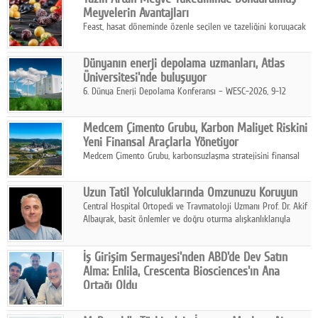
kurmayı hedefleyen vizyonuyla uluslararası pazarlara açılıyor.
Meyvelerin Avantajları
Feast, hasat döneminde özenle seçilen ve tazeliğini koruyacak
şekilde dondurulan meyve ürünleriyle tüketicilere dört mevsim
pratik, güvenilir ve lezzetli bir alternatif sunuyor.
Dünyanın enerji depolama uzmanları, Atlas
Üniversitesi'nde buluşuyor
6. Dünya Enerji Depolama Konferansı – WESC-2026, 9-12
Ağustos 2026 tarihleri arasında İstanbul Atlas Üniversitesi ev
sahipliğinde gerçekleştirilecek.
Medcem Çimento Grubu, Karbon Maliyet Riskini
Yeni Finansal Araçlarla Yönetiyor
Medcem Çimento Grubu, karbonsuzlaşma stratejisini finansal
risk yönetimi uygulamalarıyla güçlendiren yeni bir adım attı.
Uzun Tatil Yolculuklarında Omzunuzu Koruyun
Central Hospital Ortopedi ve Travmatoloji Uzmanı Prof. Dr. Akif
Albayrak, basit önlemler ve doğru oturma alışkanlıklarıyla
yolculukların çok daha konforlu geçirilebileceğini belirtiyor.
İş Girişim Sermayesi'nden ABD'de Dev Satın
Alma: Enlila, Crescenta Biosciences'ın Ana
Ortağı Oldu
İş Girişim Sermayesi, biyoteknoloji alanındaki büyüme
stratejisini uluslararası ölçeğe taşıyan satın alma hamlesini