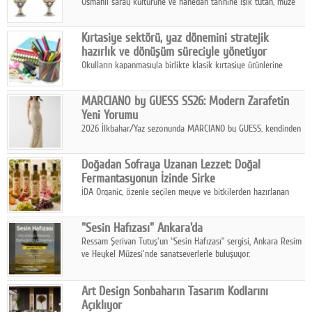
Osmanlı saray kültürüne ve hanedan tarihine ışık tutan, müze
koleksiyonlarıyla yarışacak nitelikteki 150 seçkin eser, 16
Ağustos'ta Arthill Müzecilik'in düzenleyeceği özel müzayedede
Kırtasiye sektörü, yaz dönemini stratejik
koleksiyonerlerle buluşuyor
hazırlık ve dönüşüm süreciyle yönetiyor
Okulların kapanmasıyla birlikte klasik kırtasiye ürünlerine
yönelik talepte azalma yaşansa da sektör yaz aylarını hobi,
sanat ve eğitici aktivite ürünleriyle dinamik bir biçimde
MARCIANO by GUESS SS26: Modern Zarafetin
geçiriyor.
Yeni Yorumu
2026 İlkbahar/Yaz sezonunda MARCIANO by GUESS, kendinden
emin bir duruşu modern bir çekicilik anlayışıyla buluşturuyor.
Doğadan Sofraya Uzanan Lezzet: Doğal
Fermantasyonun İzinde Sirke
İDA Organic, özenle seçilen meyve ve bitkilerden hazırlanan
sirke çeşitleriyle geleneksel lezzet kültürünü bugünün
sofralarına taşıyor.
"Sesin Hafızası" Ankara'da
Ressam Şerivan Tutuş'un “Sesin Hafızası” sergisi, Ankara Resim
ve Heykel Müzesi'nde sanatseverlerle buluşuyor.
Art Design Sonbaharın Tasarım Kodlarını
Açıklıyor