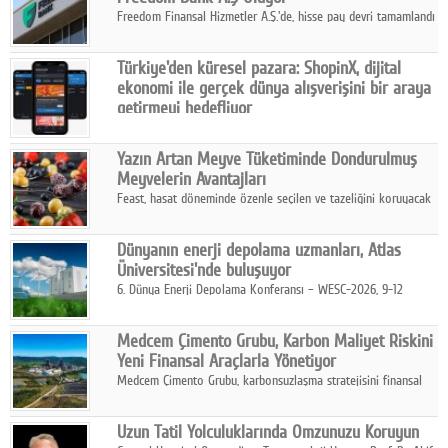
Freedom Finansal Hizmetler A.Ş.'de, hisse pay devri tamamlandı
ve yönetim kurulu belirlendi. Yapılan genel kurul toplantısında
Turkish Bank'ın ticaret unvanının “Freedom Bank A.Ş.” olmasına
Türkiye'den küresel pazara: ShopinX, dijital
karar verildi.
ekonomi ile gerçek dünya alışverişini bir araya
getirmeyi hedefliyor
Türkiye'de geliştirilen teknoloji girişimi ShopinX, dijital
ekonomi ile gerçek dünya alışveriş deneyimi arasında köprü
Yazın Artan Meyve Tüketiminde Dondurulmuş
kurmayı hedefleyen vizyonuyla uluslararası pazarlara açılıyor.
Meyvelerin Avantajları
Feast, hasat döneminde özenle seçilen ve tazeliğini koruyacak
şekilde dondurulan meyve ürünleriyle tüketicilere dört mevsim
pratik, güvenilir ve lezzetli bir alternatif sunuyor.
Dünyanın enerji depolama uzmanları, Atlas
Üniversitesi'nde buluşuyor
6. Dünya Enerji Depolama Konferansı – WESC-2026, 9-12
Ağustos 2026 tarihleri arasında İstanbul Atlas Üniversitesi ev
sahipliğinde gerçekleştirilecek.
Medcem Çimento Grubu, Karbon Maliyet Riskini
Yeni Finansal Araçlarla Yönetiyor
Medcem Çimento Grubu, karbonsuzlaşma stratejisini finansal
risk yönetimi uygulamalarıyla güçlendiren yeni bir adım attı.
Uzun Tatil Yolculuklarında Omzunuzu Koruyun