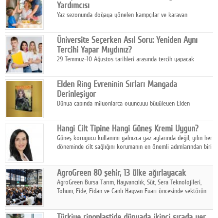
Yardımcısı
Yaz sezonunda doğaya yönelen kampçılar ve karavan
tutkunları, bulaşıklar için sıcak suya ihtiyaç duymadan güçlü
temizlik sağlayan, çevreye duyarlı bitkisel içerikli ürünleri tercih
Üniversite Seçerken Asıl Soru: Yeniden Aynı
ediyor.
Tercihi Yapar Mıydınız?
29 Temmuz-10 Ağustos tarihleri arasında tercih yapacak
milyonlarca üniversite adayı için en kritik karar süreci başladı.
Elden Ring Evreninin Sırları Mangada
Derinleşiyor
Dünya çapında milyonlarca oyuncuyu büyüleyen Elden
Ring evreni, resmi manga serisi Altın Ağaç'a Yolculuk ile mizahı,
aksiyonu ve karanlık fantastik atmosferi bir araya getirmeyi
Hangi Cilt Tipine Hangi Güneş Kremi Uygun?
sürdürüyor.
Güneş koruyucu kullanımı yalnızca yaz aylarında değil, yılın her
döneminde cilt sağlığını korumanın en önemli adımlarından biri
olarak öne çıkıyor.
AgroGreen 80 şehir, 13 ülke ağırlayacak
AgroGreen Bursa Tarım, Hayvancılık, Süt, Sera Teknolojileri,
Tohum, Fide, Fidan ve Canlı Hayvan Fuarı öncesinde sektörün
tüm paydaşları güç birliği yaptı.
Türkiye rinoplastide dünyada ikinci sırada yer