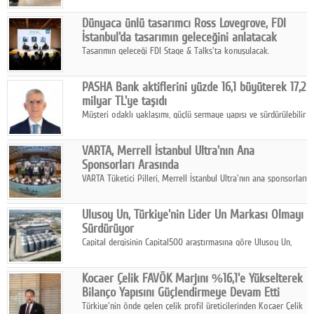
ortaklığıyla özel bir davete ev sahipliği yaptı.
Dünyaca ünlü tasarımcı Ross Lovegrove, FDI
İstanbul'da tasarımın geleceğini anlatacak
Tasarımın geleceği FDI Stage & Talks'ta konuşulacak.
PASHA Bank aktiflerini yüzde 16,1 büyüterek 17,2
milyar TL'ye taşıdı
Müşteri odaklı yaklaşımı, güçlü sermaye yapısı ve sürdürülebilir
büyüme stratejisiyle faaliyetlerini sürdüren PASHA Bank, 2026
yılının ilk yarısında güçlü finansal performansını korudu.
VARTA, Merrell İstanbul Ultra'nın Ana
Sponsorları Arasında
VARTA Tüketici Pilleri, Merrell İstanbul Ultra'nın ana sponsorları
arasında yer alarak sporun, performansın ve aktif yaşamın
enerjisine güç katıyor.
Ulusoy Un, Türkiye'nin Lider Un Markası Olmayı
Sürdürüyor
Capital dergisinin Capital500 araştırmasına göre Ulusoy Un,
2025 yılında gerçekleştirdiği 66 milyar 937 milyon TL satış
hasılatıyla Türkiye'nin en büyük 83. firması oldu.
Kocaer Çelik FAVÖK Marjını %16,1'e Yükselterek
Bilanço Yapısını Güçlendirmeye Devam Etti
Türkiye'nin önde gelen çelik profil üreticilerinden Kocaer Çelik