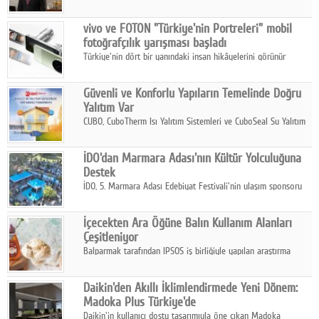
ikinci çeyrek ve ilk yarı finansal sonuçlarını açıkladı. Kocaer
Çelik FAVÖK Marjını %16,1'e yükseltti.
vivo ve FOTON "Türkiye'nin Portreleri" mobil
fotoğrafçılık yarışması başladı
Türkiye'nin dört bir yanındaki insan hikâyelerini görünür
kılmayı amaçlayan yarışma, katılımcıları yaşadıkları coğrafyanın
insanını, kültürünü ve yaşamını portre fotoğraflarıyla
Güvenli ve Konforlu Yapıların Temelinde Doğru
anlatmaya davet ediyor.
Yalıtım Var
CUBO, CuboTherm Isı Yalıtım Sistemleri ve CuboSeal Su Yalıtım
Sistemleri ile yapılara dört mevsim konfor, yüksek dayanıklılık
ve sürdürülebilir çözümler sunuyor.
İDO'dan Marmara Adası'nın Kültür Yolculuğuna
Destek
İDO, 5. Marmara Adası Edebiyat Festivali'nin ulaşım sponsoru
olarak kültür, sanat ve ada turizmine olan katkısını devam
ettiriyor.
İçecekten Ara Öğüne Balın Kullanım Alanları
Çeşitleniyor
Balparmak tarafından IPSOS iş birliğiyle yapılan araştırma
sonuçlarına göre, bal tüketicilerinin yüzde 34'ünün balı çay ve
ıhlamur gibi içeceklerde tercih ettiğini ortaya koyuyor.
Daikin'den Akıllı İklimlendirmede Yeni Dönem:
Madoka Plus Türkiye'de
Daikin'in kullanıcı dostu tasarımıyla öne çıkan Madoka