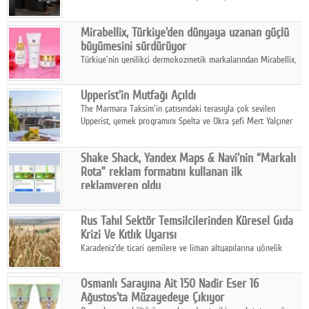
ailesinin yeni nesil teknolojilerle donatılmış son modeli VRV
kontrol ünitesi Madoka Plus Türkiye'de satışa sunuldu.
Mirabellix, Türkiye'den dünyaya uzanan güçlü
büyümesini sürdürüyor
Türkiye'nin yenilikçi dermokozmetik markalarından Mirabellix,
yüksek kalite standartlarında geliştirdiği cilt ve saç bakım
ürünleriyle hem yurt içinde hem de uluslararası pazarlarda
Upperist'in Mutfağı Açıldı
büyümesini sürdürüyor.
The Marmara Taksim'in çatısındaki terasıyla çok sevilen
Upperist, yemek programını Spelta ve Okra şefi Mert Yalçıner
ile başlatıyor.
Shake Shack, Yandex Maps & Navi'nin “Markalı
Rota” reklam formatını kullanan ilk
reklamveren oldu
Shake Shack, fiziksel restoranlarındaki ziyaretçi sayısını
artırmak amacıyla Cereyan Medya ve Yandex Ads iş birliğiyle
Rus Tahıl Sektör Temsilcilerinden Küresel Gıda
Yandex Maps & Navi'nin yeni "Markalı Rota" reklam formatını
Krizi Ve Kıtlık Uyarısı
kullanan ilk marka oldu.
Karadeniz'de ticari gemilere ve liman altyapılarına yönelik
artan saldırılar, küresel tahıl piyasalarını alarm durumuna
geçirdi.
Osmanlı Sarayına Ait 150 Nadir Eser 16
Ağustos'ta Müzayedeye Çıkıyor