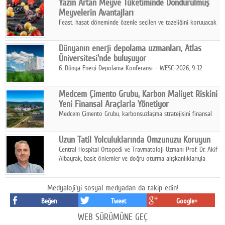
Yazın Artan Meyve Tüketiminde Dondurulmuş
kurmayı hedefleyen vizyonuyla uluslararası pazarlara açılıyor.
Meyvelerin Avantajları
Feast, hasat döneminde özenle seçilen ve tazeliğini koruyacak
şekilde dondurulan meyve ürünleriyle tüketicilere dört mevsim
pratik, güvenilir ve lezzetli bir alternatif sunuyor.
Dünyanın enerji depolama uzmanları, Atlas
Üniversitesi'nde buluşuyor
6. Dünya Enerji Depolama Konferansı – WESC-2026, 9-12
Ağustos 2026 tarihleri arasında İstanbul Atlas Üniversitesi ev
sahipliğinde gerçekleştirilecek.
Medcem Çimento Grubu, Karbon Maliyet Riskini
Yeni Finansal Araçlarla Yönetiyor
Medcem Çimento Grubu, karbonsuzlaşma stratejisini finansal
risk yönetimi uygulamalarıyla güçlendiren yeni bir adım attı.
Uzun Tatil Yolculuklarında Omzunuzu Koruyun
Central Hospital Ortopedi ve Travmatoloji Uzmanı Prof. Dr. Akif
Albayrak, basit önlemler ve doğru oturma alışkanlıklarıyla
yolculukların çok daha konforlu geçirilebileceğini belirtiyor.
Medyaloji'yi sosyal medyadan da takip edin!
Beğen
Tweet
Google+
WEB SÜRÜMÜNE GEÇ