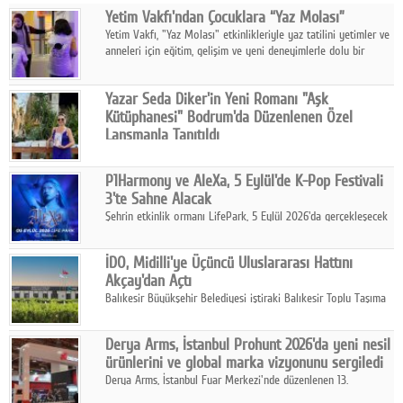
Yetim Vakfı'ndan Çocuklara “Yaz Molası”
Facebook
Yetim Vakfı, "Yaz Molası" etkinlikleriyle yaz tatilini yetimler ve
anneleri için eğitim, gelişim ve yeni deneyimlerle dolu bir
Diziler
programa dönüştürüyor.
Karikatür
Yazar Seda Diker'in Yeni Romanı "Aşk
Kütüphanesi" Bodrum'da Düzenlenen Özel
Youtube
Lansmanla Tanıtıldı
Yazar, Eğitmen, Duygu Simyacısı ve İletişim Mentörü Seda
Diker'in 13. kitabı “Aşk Kütüphanesi” 6 Ağustos'ta Casa dell'Arte
Polemik
P1Harmony ve AleXa, 5 Eylül'de K-Pop Festivali
Bodrum'da düzenlenen özel lansmanla okurlarıyla buluştu.
3'te Sahne Alacak
Reklam
Şehrin etkinlik ormanı LifePark, 5 Eylül 2026'da gerçekleşecek
K-Pop Festivali 3 ile bir kez daha İstanbul'u dünya K-Pop
Yazarlar
haritasında önemli bir destinasyon haline getirmeye
İDO, Midilli'ye Üçüncü Uluslararası Hattını
hazırlanıyor.
Akçay'dan Açtı
Künye
Balıkesir Büyükşehir Belediyesi iştiraki Balıkesir Toplu Taşıma
AŞ ( BTT) ve BADO markası iş birliğiyle hayata geçirilen Akçay-
SOSYAL MEDYA
Midilli hattının resmi açılışı gerçekleştirildi.
Derya Arms, İstanbul Prohunt 2026'da yeni nesil
Facebook
ürünlerini ve global marka vizyonunu sergiledi
Derya Arms, İstanbul Fuar Merkezi'nde düzenlenen 13.
Twitter
Uluslararası İstanbul Prohunt Av, Silah ve Doğa Sporları