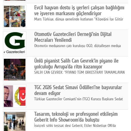
Fuarı'nda sektör profesyonelleri, iş ortakları, bayiler ve son
Google Plus
Evcil hayvan dostu iş yerleri çalışan bağlılığını
kullanıcılarla bir araya geldi.
ve işveren markasını güçlendiriyor
© 2026 TÜM HAKLARI SAKLIDIR
Mars Türkiye, dünya genelinde kutlanan "Köpeğini İşe Götür
Haftası" kapsamında, evcil hayvan dostu iş yeri uygulamalarının
çalışan bağlılığı, iyi olma hali ve işveren markası üzerindeki
Otomotiv Gazetecileri Derneği'nin Dijital
etkisine dikkat çekti.
Mecraları Yenilendi
Otomotiv medyasının çatı kuruluşu OGD, dijitalleşen medya
dünyasına uyum sağlama ve iletişim ağını güçlendirme
hedefiyle internet sitesini ve sosyal medya kanallarını yeniledi.
Ünlü piyanist Salih Can Gevrek'in piyano ile
yolculuğu Avrupa'da ritm kazanıyor
SALİH CAN GEVREK: “PİYANO TÜM ORKESTRAYI TAMAMLAYAN
BİR ENSTRÜMAN OLARAK BAŞLIBAŞINA BİR ORKESTRA GİBİ
ETKİ YARATIYOR"
TGC 2026 Sedat Simavi Ödülleri'ne başvurular
devam ediyor
Türkiye Gazeteciler Cemiyeti'nin (TGC) Kurucu Başkanı Sedat
Simavi adına 50 yıldır verilen ödüllere başvurular devam ediyor.
Tasarım, teknoloji ve profesyonel etkileşim
Geberit Info Showroom'da buluştu
İsviçreli sıhhi tesisat devi Geberit; Etiler Nisbetiye ON'da
konumlanan Info Showroom'unda Cosentino ve Smeg iş