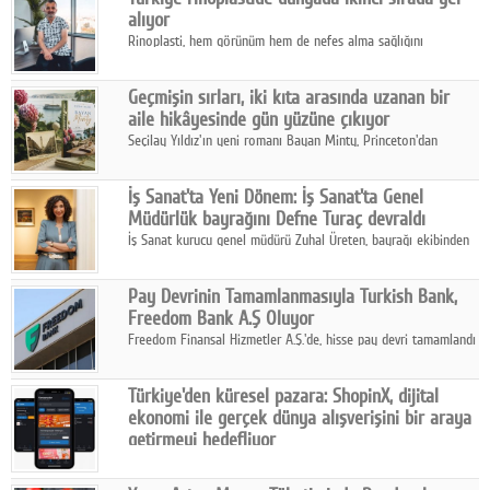
alıyor
Rinoplasti, hem görünüm hem de nefes alma sağlığını
ilgilendiren yönüyle bu alanın en dikkat çeken başlıklarından
biri konumunda.
Geçmişin sırları, iki kıta arasında uzanan bir
aile hikâyesinde gün yüzüne çıkıyor
Seçilay Yıldız'ın yeni romanı Bayan Minty, Princeton'dan
Büyükada'ya, 1960'ların Adana'sından günümüze uzanan çok
katmanlı bir aile hikâyesi anlatıyor.
İş Sanat'ta Yeni Dönem: İş Sanat'ta Genel
Müdürlük bayrağını Defne Turaç devraldı
İş Sanat kurucu genel müdürü Zuhal Üreten, bayrağı ekibinden
Defne Turaç'a devretti.
Pay Devrinin Tamamlanmasıyla Turkish Bank,
Freedom Bank A.Ş Oluyor
Freedom Finansal Hizmetler A.Ş.'de, hisse pay devri tamamlandı
ve yönetim kurulu belirlendi. Yapılan genel kurul toplantısında
Turkish Bank'ın ticaret unvanının “Freedom Bank A.Ş.” olmasına
Türkiye'den küresel pazara: ShopinX, dijital
karar verildi.
ekonomi ile gerçek dünya alışverişini bir araya
getirmeyi hedefliyor
Türkiye'de geliştirilen teknoloji girişimi ShopinX, dijital
ekonomi ile gerçek dünya alışveriş deneyimi arasında köprü