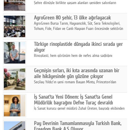
Şehre dönüşle birlikte yaşam alanları yeniden salonların
kalbine kayarken, mobilya sektörünün öncü markası Art Design
sonbaharın tasarım kodlarını açıklıyor.
AgroGreen 80 şehir, 13 ülke ağırlayacak
AgroGreen Bursa Tarım, Hayvancılık, Süt, Sera Teknolojileri,
Tohum, Fide, Fidan ve Canlı Hayvan Fuarı öncesinde sektörün
tüm paydaşları güç birliği yaptı.
Türkiye rinoplastide dünyada ikinci sırada yer
alıyor
Rinoplasti, hem görünüm hem de nefes alma sağlığını
ilgilendiren yönüyle bu alanın en dikkat çeken başlıklarından
biri konumunda.
Geçmişin sırları, iki kıta arasında uzanan bir
aile hikâyesinde gün yüzüne çıkıyor
Seçilay Yıldız'ın yeni romanı Bayan Minty, Princeton'dan
Büyükada'ya, 1960'ların Adana'sından günümüze uzanan çok
katmanlı bir aile hikâyesi anlatıyor.
İş Sanat'ta Yeni Dönem: İş Sanat'ta Genel
Müdürlük bayrağını Defne Turaç devraldı
İş Sanat kurucu genel müdürü Zuhal Üreten, bayrağı ekibinden
Defne Turaç'a devretti.
Pay Devrinin Tamamlanmasıyla Turkish Bank,
Freedom Bank A.Ş Oluyor