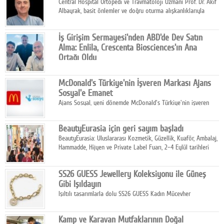
Central Hospital Ortopedi ve Travmatoloji Uzmanı Prof. Dr. Akif
Albayrak, basit önlemler ve doğru oturma alışkanlıklarıyla
yolculukların çok daha konforlu geçirilebileceğini belirtiyor.
İş Girişim Sermayesi'nden ABD'de Dev Satın
Alma: Enlila, Crescenta Biosciences'ın Ana
Ortağı Oldu
İş Girişim Sermayesi, biyoteknoloji alanındaki büyüme
stratejisini uluslararası ölçeğe taşıyan satın alma hamlesini
McDonald's Türkiye'nin İşveren Markası Ajans
tamamladı.
Sosyal'e Emanet
Ajans Sosyal, yeni dönemde McDonald's Türkiye'nin işveren
markası iletişim stratejisini oluşturacak.
BeautyEurasia için geri sayım başladı
BeautyEurasia: Uluslararası Kozmetik, Güzellik, Kuaför, Ambalaj,
Hammadde, Hijyen ve Private Label Fuarı, 2–4 Eylül tarihleri
arasında düzenlenecek.
SS26 GUESS Jewellery Koleksiyonu ile Güneş
Gibi Işıldayın
Işıltılı tasarımlarla dolu SS26 GUESS Kadın Mücevher
Koleksiyonu, yaz gardıroplarına modern lüksün zarif
dokunuşunu taşıyor.
Kamp ve Karavan Mutfaklarının Doğal