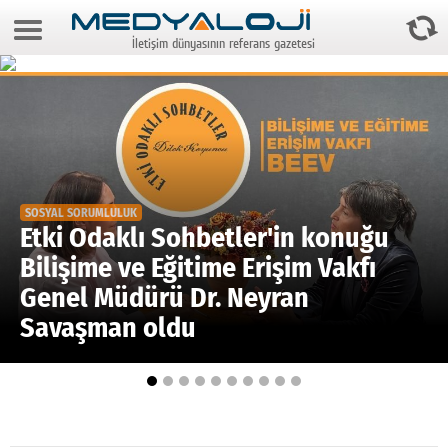
7 Ağustos 2026 18:04:41
İletişim dünyasının referans gazetesi
Anasayfa
Foto Galeri
Video Galeri
Gazeteler
SOSYAL SORUMLULUK
Medya
Etki Odaklı Sohbetler'in konuğu
Bilişime ve Eğitime Erişim Vakfı
Reyting-tiraj
Genel Müdürü Dr. Neyran
Teknoloji
Savaşman oldu
Televizyon
Dünya
Pr