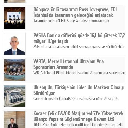
ortaklığıyla özel bir davete ev sahipliği yaptı.
Dünyaca ünlü tasarımcı Ross Lovegrove, FDI
İstanbul'da tasarımın geleceğini anlatacak
Tasarımın geleceği FDI Stage & Talks'ta konuşulacak.
PASHA Bank aktiflerini yüzde 16,1 büyüterek 17,2
milyar TL'ye taşıdı
Müşteri odaklı yaklaşımı, güçlü sermaye yapısı ve sürdürülebilir
büyüme stratejisiyle faaliyetlerini sürdüren PASHA Bank, 2026
yılının ilk yarısında güçlü finansal performansını korudu.
VARTA, Merrell İstanbul Ultra'nın Ana
Sponsorları Arasında
VARTA Tüketici Pilleri, Merrell İstanbul Ultra'nın ana sponsorları
arasında yer alarak sporun, performansın ve aktif yaşamın
enerjisine güç katıyor.
Ulusoy Un, Türkiye'nin Lider Un Markası Olmayı
Sürdürüyor
Capital dergisinin Capital500 araştırmasına göre Ulusoy Un,
2025 yılında gerçekleştirdiği 66 milyar 937 milyon TL satış
hasılatıyla Türkiye'nin en büyük 83. firması oldu.
Kocaer Çelik FAVÖK Marjını %16,1'e Yükselterek
Bilanço Yapısını Güçlendirmeye Devam Etti
Türkiye'nin önde gelen çelik profil üreticilerinden Kocaer Çelik