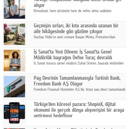
alıyor
Rinoplasti, hem görünüm hem de nefes alma sağlığını
ilgilendiren yönüyle bu alanın en dikkat çeken başlıklarından
biri konumunda.
Geçmişin sırları, iki kıta arasında uzanan bir
aile hikâyesinde gün yüzüne çıkıyor
Seçilay Yıldız'ın yeni romanı Bayan Minty, Princeton'dan
Büyükada'ya, 1960'ların Adana'sından günümüze uzanan çok
katmanlı bir aile hikâyesi anlatıyor.
İş Sanat'ta Yeni Dönem: İş Sanat'ta Genel
Müdürlük bayrağını Defne Turaç devraldı
İş Sanat kurucu genel müdürü Zuhal Üreten, bayrağı ekibinden
Defne Turaç'a devretti.
Pay Devrinin Tamamlanmasıyla Turkish Bank,
Freedom Bank A.Ş Oluyor
Freedom Finansal Hizmetler A.Ş.'de, hisse pay devri tamamlandı
ve yönetim kurulu belirlendi. Yapılan genel kurul toplantısında
Turkish Bank'ın ticaret unvanının “Freedom Bank A.Ş.” olmasına
Türkiye'den küresel pazara: ShopinX, dijital
karar verildi.
ekonomi ile gerçek dünya alışverişini bir araya
getirmeyi hedefliyor
Türkiye'de geliştirilen teknoloji girişimi ShopinX, dijital
ekonomi ile gerçek dünya alışveriş deneyimi arasında köprü