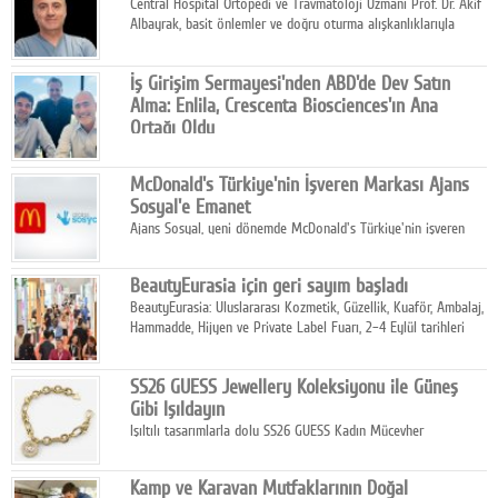
Central Hospital Ortopedi ve Travmatoloji Uzmanı Prof. Dr. Akif
Albayrak, basit önlemler ve doğru oturma alışkanlıklarıyla
yolculukların çok daha konforlu geçirilebileceğini belirtiyor.
İş Girişim Sermayesi'nden ABD'de Dev Satın
Alma: Enlila, Crescenta Biosciences'ın Ana
Ortağı Oldu
İş Girişim Sermayesi, biyoteknoloji alanındaki büyüme
stratejisini uluslararası ölçeğe taşıyan satın alma hamlesini
McDonald's Türkiye'nin İşveren Markası Ajans
tamamladı.
Sosyal'e Emanet
Ajans Sosyal, yeni dönemde McDonald's Türkiye'nin işveren
markası iletişim stratejisini oluşturacak.
BeautyEurasia için geri sayım başladı
BeautyEurasia: Uluslararası Kozmetik, Güzellik, Kuaför, Ambalaj,
Hammadde, Hijyen ve Private Label Fuarı, 2–4 Eylül tarihleri
arasında düzenlenecek.
SS26 GUESS Jewellery Koleksiyonu ile Güneş
Gibi Işıldayın
Işıltılı tasarımlarla dolu SS26 GUESS Kadın Mücevher
Koleksiyonu, yaz gardıroplarına modern lüksün zarif
dokunuşunu taşıyor.
Kamp ve Karavan Mutfaklarının Doğal