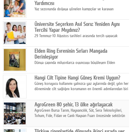
Yardımcısı
Yaz sezonunda doğaya yönelen kampçılar ve karavan
tutkunları, bulaşıklar için sıcak suya ihtiyaç duymadan güçlü
temizlik sağlayan, çevreye duyarlı bitkisel içerikli ürünleri tercih
Üniversite Seçerken Asıl Soru: Yeniden Aynı
ediyor.
Tercihi Yapar Mıydınız?
29 Temmuz-10 Ağustos tarihleri arasında tercih yapacak
milyonlarca üniversite adayı için en kritik karar süreci başladı.
Elden Ring Evreninin Sırları Mangada
Derinleşiyor
Dünya çapında milyonlarca oyuncuyu büyüleyen Elden
Ring evreni, resmi manga serisi Altın Ağaç'a Yolculuk ile mizahı,
aksiyonu ve karanlık fantastik atmosferi bir araya getirmeyi
Hangi Cilt Tipine Hangi Güneş Kremi Uygun?
sürdürüyor.
Güneş koruyucu kullanımı yalnızca yaz aylarında değil, yılın her
döneminde cilt sağlığını korumanın en önemli adımlarından biri
olarak öne çıkıyor.
AgroGreen 80 şehir, 13 ülke ağırlayacak
AgroGreen Bursa Tarım, Hayvancılık, Süt, Sera Teknolojileri,
Tohum, Fide, Fidan ve Canlı Hayvan Fuarı öncesinde sektörün
tüm paydaşları güç birliği yaptı.
Türkiye rinoplastide dünyada ikinci sırada yer