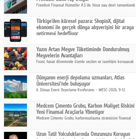
Freedom Finansal Hizmetler A.Ş.'de, hisse pay devri tamamlandı
ve yönetim kurulu belirlendi. Yapılan genel kurul toplantısında
Turkish Bank'ın ticaret unvanının “Freedom Bank A.Ş.” olmasına
Türkiye'den küresel pazara: ShopinX, dijital
karar verildi.
ekonomi ile gerçek dünya alışverişini bir araya
getirmeyi hedefliyor
Türkiye'de geliştirilen teknoloji girişimi ShopinX, dijital
ekonomi ile gerçek dünya alışveriş deneyimi arasında köprü
Yazın Artan Meyve Tüketiminde Dondurulmuş
kurmayı hedefleyen vizyonuyla uluslararası pazarlara açılıyor.
Meyvelerin Avantajları
Feast, hasat döneminde özenle seçilen ve tazeliğini koruyacak
şekilde dondurulan meyve ürünleriyle tüketicilere dört mevsim
pratik, güvenilir ve lezzetli bir alternatif sunuyor.
Dünyanın enerji depolama uzmanları, Atlas
Üniversitesi'nde buluşuyor
6. Dünya Enerji Depolama Konferansı – WESC-2026, 9-12
Ağustos 2026 tarihleri arasında İstanbul Atlas Üniversitesi ev
sahipliğinde gerçekleştirilecek.
Medcem Çimento Grubu, Karbon Maliyet Riskini
Yeni Finansal Araçlarla Yönetiyor
Medcem Çimento Grubu, karbonsuzlaşma stratejisini finansal
risk yönetimi uygulamalarıyla güçlendiren yeni bir adım attı.
Uzun Tatil Yolculuklarında Omzunuzu Koruyun