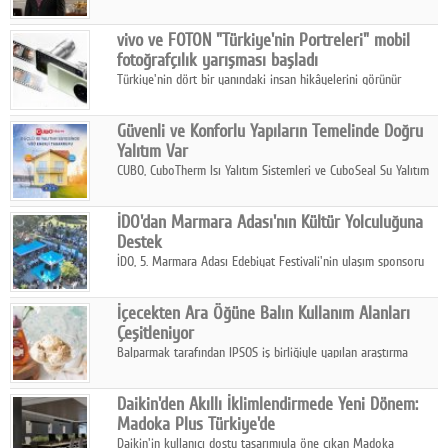
ikinci çeyrek ve ilk yarı finansal sonuçlarını açıkladı. Kocaer
Çelik FAVÖK Marjını %16,1'e yükseltti.
vivo ve FOTON "Türkiye'nin Portreleri" mobil
fotoğrafçılık yarışması başladı
Türkiye'nin dört bir yanındaki insan hikâyelerini görünür
kılmayı amaçlayan yarışma, katılımcıları yaşadıkları coğrafyanın
insanını, kültürünü ve yaşamını portre fotoğraflarıyla
Güvenli ve Konforlu Yapıların Temelinde Doğru
anlatmaya davet ediyor.
Yalıtım Var
CUBO, CuboTherm Isı Yalıtım Sistemleri ve CuboSeal Su Yalıtım
Sistemleri ile yapılara dört mevsim konfor, yüksek dayanıklılık
ve sürdürülebilir çözümler sunuyor.
İDO'dan Marmara Adası'nın Kültür Yolculuğuna
Destek
İDO, 5. Marmara Adası Edebiyat Festivali'nin ulaşım sponsoru
olarak kültür, sanat ve ada turizmine olan katkısını devam
ettiriyor.
İçecekten Ara Öğüne Balın Kullanım Alanları
Çeşitleniyor
Balparmak tarafından IPSOS iş birliğiyle yapılan araştırma
sonuçlarına göre, bal tüketicilerinin yüzde 34'ünün balı çay ve
ıhlamur gibi içeceklerde tercih ettiğini ortaya koyuyor.
Daikin'den Akıllı İklimlendirmede Yeni Dönem:
Madoka Plus Türkiye'de
Daikin'in kullanıcı dostu tasarımıyla öne çıkan Madoka