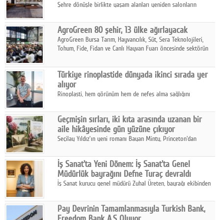
Şehre dönüşle birlikte yaşam alanları yeniden salonların
kalbine kayarken, mobilya sektörünün öncü markası Art Design
sonbaharın tasarım kodlarını açıklıyor.
AgroGreen 80 şehir, 13 ülke ağırlayacak
AgroGreen Bursa Tarım, Hayvancılık, Süt, Sera Teknolojileri,
Tohum, Fide, Fidan ve Canlı Hayvan Fuarı öncesinde sektörün
tüm paydaşları güç birliği yaptı.
Türkiye rinoplastide dünyada ikinci sırada yer
alıyor
Rinoplasti, hem görünüm hem de nefes alma sağlığını
ilgilendiren yönüyle bu alanın en dikkat çeken başlıklarından
biri konumunda.
Geçmişin sırları, iki kıta arasında uzanan bir
aile hikâyesinde gün yüzüne çıkıyor
Seçilay Yıldız'ın yeni romanı Bayan Minty, Princeton'dan
Büyükada'ya, 1960'ların Adana'sından günümüze uzanan çok
katmanlı bir aile hikâyesi anlatıyor.
İş Sanat'ta Yeni Dönem: İş Sanat'ta Genel
Müdürlük bayrağını Defne Turaç devraldı
İş Sanat kurucu genel müdürü Zuhal Üreten, bayrağı ekibinden
Defne Turaç'a devretti.
Pay Devrinin Tamamlanmasıyla Turkish Bank,
Freedom Bank A.Ş Oluyor