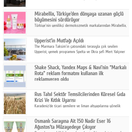
ailesinin yeni nesil teknolojilerle donatılmış son modeli VRV
kontrol ünitesi Madoka Plus Türkiye'de satışa sunuldu.
Mirabellix, Türkiye'den dünyaya uzanan güçlü
büyümesini sürdürüyor
Türkiye'nin yenilikçi dermokozmetik markalarından Mirabellix,
yüksek kalite standartlarında geliştirdiği cilt ve saç bakım
ürünleriyle hem yurt içinde hem de uluslararası pazarlarda
Upperist'in Mutfağı Açıldı
büyümesini sürdürüyor.
The Marmara Taksim'in çatısındaki terasıyla çok sevilen
Upperist, yemek programını Spelta ve Okra şefi Mert Yalçıner
ile başlatıyor.
Shake Shack, Yandex Maps & Navi'nin “Markalı
Rota” reklam formatını kullanan ilk
reklamveren oldu
Shake Shack, fiziksel restoranlarındaki ziyaretçi sayısını
artırmak amacıyla Cereyan Medya ve Yandex Ads iş birliğiyle
Rus Tahıl Sektör Temsilcilerinden Küresel Gıda
Yandex Maps & Navi'nin yeni "Markalı Rota" reklam formatını
Krizi Ve Kıtlık Uyarısı
kullanan ilk marka oldu.
Karadeniz'de ticari gemilere ve liman altyapılarına yönelik
artan saldırılar, küresel tahıl piyasalarını alarm durumuna
geçirdi.
Osmanlı Sarayına Ait 150 Nadir Eser 16
Ağustos'ta Müzayedeye Çıkıyor