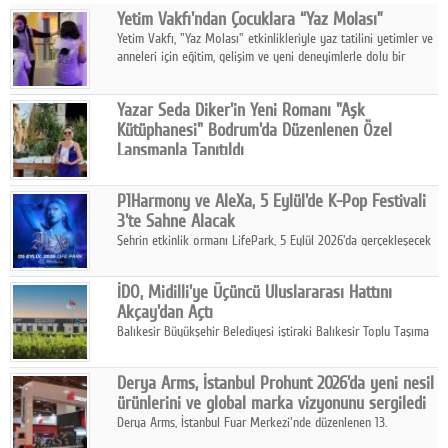
Yetim Vakfı'ndan Çocuklara “Yaz Molası”
Facebook
Yetim Vakfı, "Yaz Molası" etkinlikleriyle yaz tatilini yetimler ve
anneleri için eğitim, gelişim ve yeni deneyimlerle dolu bir
Diziler
programa dönüştürüyor.
Karikatür
Yazar Seda Diker'in Yeni Romanı "Aşk
Kütüphanesi" Bodrum'da Düzenlenen Özel
Youtube
Lansmanla Tanıtıldı
Yazar, Eğitmen, Duygu Simyacısı ve İletişim Mentörü Seda
Diker'in 13. kitabı “Aşk Kütüphanesi” 6 Ağustos'ta Casa dell'Arte
Polemik
P1Harmony ve AleXa, 5 Eylül'de K-Pop Festivali
Bodrum'da düzenlenen özel lansmanla okurlarıyla buluştu.
3'te Sahne Alacak
Reklam
Şehrin etkinlik ormanı LifePark, 5 Eylül 2026'da gerçekleşecek
K-Pop Festivali 3 ile bir kez daha İstanbul'u dünya K-Pop
Yazarlar
haritasında önemli bir destinasyon haline getirmeye
İDO, Midilli'ye Üçüncü Uluslararası Hattını
hazırlanıyor.
Akçay'dan Açtı
Künye
Balıkesir Büyükşehir Belediyesi iştiraki Balıkesir Toplu Taşıma
AŞ ( BTT) ve BADO markası iş birliğiyle hayata geçirilen Akçay-
SOSYAL MEDYA
Midilli hattının resmi açılışı gerçekleştirildi.
Derya Arms, İstanbul Prohunt 2026'da yeni nesil
Facebook
ürünlerini ve global marka vizyonunu sergiledi
Derya Arms, İstanbul Fuar Merkezi'nde düzenlenen 13.
Twitter
Uluslararası İstanbul Prohunt Av, Silah ve Doğa Sporları