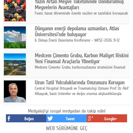
Yazın Artan Meyve Tüketiminde Dondurulmuş
kurmayı hedefleyen vizyonuyla uluslararası pazarlara açılıyor.
Meyvelerin Avantajları
Feast, hasat döneminde özenle seçilen ve tazeliğini koruyacak
şekilde dondurulan meyve ürünleriyle tüketicilere dört mevsim
pratik, güvenilir ve lezzetli bir alternatif sunuyor.
Dünyanın enerji depolama uzmanları, Atlas
Üniversitesi'nde buluşuyor
6. Dünya Enerji Depolama Konferansı – WESC-2026, 9-12
Ağustos 2026 tarihleri arasında İstanbul Atlas Üniversitesi ev
sahipliğinde gerçekleştirilecek.
Medcem Çimento Grubu, Karbon Maliyet Riskini
Yeni Finansal Araçlarla Yönetiyor
Medcem Çimento Grubu, karbonsuzlaşma stratejisini finansal
risk yönetimi uygulamalarıyla güçlendiren yeni bir adım attı.
Uzun Tatil Yolculuklarında Omzunuzu Koruyun
Central Hospital Ortopedi ve Travmatoloji Uzmanı Prof. Dr. Akif
Albayrak, basit önlemler ve doğru oturma alışkanlıklarıyla
yolculukların çok daha konforlu geçirilebileceğini belirtiyor.
Medyaloji'yi sosyal medyadan da takip edin!
Beğen
Tweet
Google+
WEB SÜRÜMÜNE GEÇ