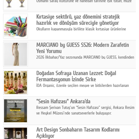
Osmanlı saray kültürüne ve hanedan tarihine ışık tutan, müze
koleksiyonlarıyla yarışacak nitelikteki 150 seçkin eser, 16
Ağustos'ta Arthill Müzecilik'in düzenleyeceği özel müzayedede
Kırtasiye sektörü, yaz dönemini stratejik
koleksiyonerlerle buluşuyor
hazırlık ve dönüşüm süreciyle yönetiyor
Okulların kapanmasıyla birlikte klasik kırtasiye ürünlerine
yönelik talepte azalma yaşansa da sektör yaz aylarını hobi,
sanat ve eğitici aktivite ürünleriyle dinamik bir biçimde
MARCIANO by GUESS SS26: Modern Zarafetin
geçiriyor.
Yeni Yorumu
2026 İlkbahar/Yaz sezonunda MARCIANO by GUESS, kendinden
emin bir duruşu modern bir çekicilik anlayışıyla buluşturuyor.
Doğadan Sofraya Uzanan Lezzet: Doğal
Fermantasyonun İzinde Sirke
İDA Organic, özenle seçilen meyve ve bitkilerden hazırlanan
sirke çeşitleriyle geleneksel lezzet kültürünü bugünün
sofralarına taşıyor.
"Sesin Hafızası" Ankara'da
Ressam Şerivan Tutuş'un “Sesin Hafızası” sergisi, Ankara Resim
ve Heykel Müzesi'nde sanatseverlerle buluşuyor.
Art Design Sonbaharın Tasarım Kodlarını
Açıklıyor