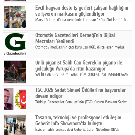
Fuarı'nda sektör profesyonelleri, iş ortakları, bayiler ve son
Google Plus
Evcil hayvan dostu iş yerleri çalışan bağlılığını
kullanıcılarla bir araya geldi.
ve işveren markasını güçlendiriyor
© 2026 TÜM HAKLARI SAKLIDIR
Mars Türkiye, dünya genelinde kutlanan "Köpeğini İşe Götür
Haftası" kapsamında, evcil hayvan dostu iş yeri uygulamalarının
çalışan bağlılığı, iyi olma hali ve işveren markası üzerindeki
Otomotiv Gazetecileri Derneği'nin Dijital
etkisine dikkat çekti.
Mecraları Yenilendi
Otomotiv medyasının çatı kuruluşu OGD, dijitalleşen medya
dünyasına uyum sağlama ve iletişim ağını güçlendirme
hedefiyle internet sitesini ve sosyal medya kanallarını yeniledi.
Ünlü piyanist Salih Can Gevrek'in piyano ile
yolculuğu Avrupa'da ritm kazanıyor
SALİH CAN GEVREK: “PİYANO TÜM ORKESTRAYI TAMAMLAYAN
BİR ENSTRÜMAN OLARAK BAŞLIBAŞINA BİR ORKESTRA GİBİ
ETKİ YARATIYOR"
TGC 2026 Sedat Simavi Ödülleri'ne başvurular
devam ediyor
Türkiye Gazeteciler Cemiyeti'nin (TGC) Kurucu Başkanı Sedat
Simavi adına 50 yıldır verilen ödüllere başvurular devam ediyor.
Tasarım, teknoloji ve profesyonel etkileşim
Geberit Info Showroom'da buluştu
İsviçreli sıhhi tesisat devi Geberit; Etiler Nisbetiye ON'da
konumlanan Info Showroom'unda Cosentino ve Smeg iş