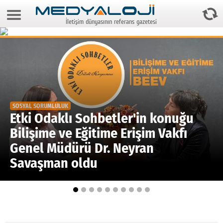
8 Ağustos 2026 9:23:59
İletişim dünyasının referans gazetesi
Anasayfa
Foto Galeri
Video Galeri
Gazeteler
SOSYAL SORUMLULUK
Medya
Etki Odaklı Sohbetler'in konuğu
Bilişime ve Eğitime Erişim Vakfı
Reyting-tiraj
Genel Müdürü Dr. Neyran
Teknoloji
Savaşman oldu
Televizyon
Dünya
Pr