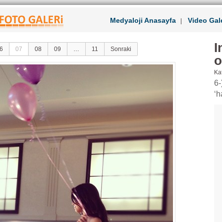
Medyaloji Anasayfa
Video Gale
|
I
6
07
08
09
…
11
Sonraki
o
Kat
6-
‘h