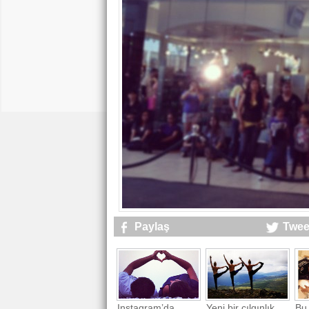
Paylaş
Twee
Instagram’da
Yeni bir çılgınlık
Bu 