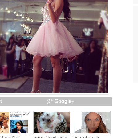
t
Google+
'Tweet'ler
Sosyal medyanın
Son 24 saatte