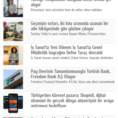
alıyor
Rinoplasti, hem görünüm hem de nefes alma sağlığını
ilgilendiren yönüyle bu alanın en dikkat çeken başlıklarından
biri konumunda.
Geçmişin sırları, iki kıta arasında uzanan bir
aile hikâyesinde gün yüzüne çıkıyor
Seçilay Yıldız'ın yeni romanı Bayan Minty, Princeton'dan
Büyükada'ya, 1960'ların Adana'sından günümüze uzanan çok
katmanlı bir aile hikâyesi anlatıyor.
İş Sanat'ta Yeni Dönem: İş Sanat'ta Genel
Müdürlük bayrağını Defne Turaç devraldı
İş Sanat kurucu genel müdürü Zuhal Üreten, bayrağı ekibinden
Defne Turaç'a devretti.
Pay Devrinin Tamamlanmasıyla Turkish Bank,
Freedom Bank A.Ş Oluyor
Freedom Finansal Hizmetler A.Ş.'de, hisse pay devri tamamlandı
ve yönetim kurulu belirlendi. Yapılan genel kurul toplantısında
Turkish Bank'ın ticaret unvanının “Freedom Bank A.Ş.” olmasına
Türkiye'den küresel pazara: ShopinX, dijital
karar verildi.
ekonomi ile gerçek dünya alışverişini bir araya
getirmeyi hedefliyor
Türkiye'de geliştirilen teknoloji girişimi ShopinX, dijital
ekonomi ile gerçek dünya alışveriş deneyimi arasında köprü