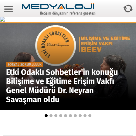
7 Ağustos 2026 20:10:15
İletişim dünyasının referans gazetesi
Anasayfa
Foto Galeri
Video Galeri
Gazeteler
SOSYAL SORUMLULUK
Medya
Etki Odaklı Sohbetler'in konuğu
Bilişime ve Eğitime Erişim Vakfı
Reyting-tiraj
Genel Müdürü Dr. Neyran
Teknoloji
Savaşman oldu
Televizyon
Dünya
Pr