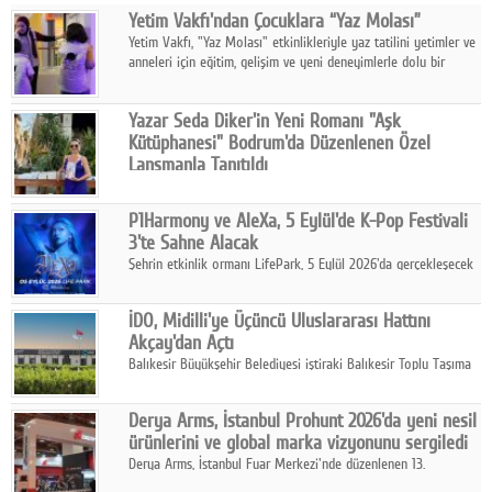
Yetim Vakfı'ndan Çocuklara “Yaz Molası”
Facebook
Yetim Vakfı, "Yaz Molası" etkinlikleriyle yaz tatilini yetimler ve
anneleri için eğitim, gelişim ve yeni deneyimlerle dolu bir
Diziler
programa dönüştürüyor.
Karikatür
Yazar Seda Diker'in Yeni Romanı "Aşk
Kütüphanesi" Bodrum'da Düzenlenen Özel
Youtube
Lansmanla Tanıtıldı
Yazar, Eğitmen, Duygu Simyacısı ve İletişim Mentörü Seda
Diker'in 13. kitabı “Aşk Kütüphanesi” 6 Ağustos'ta Casa dell'Arte
Polemik
P1Harmony ve AleXa, 5 Eylül'de K-Pop Festivali
Bodrum'da düzenlenen özel lansmanla okurlarıyla buluştu.
3'te Sahne Alacak
Reklam
Şehrin etkinlik ormanı LifePark, 5 Eylül 2026'da gerçekleşecek
K-Pop Festivali 3 ile bir kez daha İstanbul'u dünya K-Pop
Yazarlar
haritasında önemli bir destinasyon haline getirmeye
İDO, Midilli'ye Üçüncü Uluslararası Hattını
hazırlanıyor.
Akçay'dan Açtı
Künye
Balıkesir Büyükşehir Belediyesi iştiraki Balıkesir Toplu Taşıma
AŞ ( BTT) ve BADO markası iş birliğiyle hayata geçirilen Akçay-
SOSYAL MEDYA
Midilli hattının resmi açılışı gerçekleştirildi.
Derya Arms, İstanbul Prohunt 2026'da yeni nesil
Facebook
ürünlerini ve global marka vizyonunu sergiledi
Derya Arms, İstanbul Fuar Merkezi'nde düzenlenen 13.
Twitter
Uluslararası İstanbul Prohunt Av, Silah ve Doğa Sporları