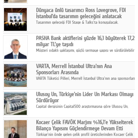
ortaklığıyla özel bir davete ev sahipliği yaptı.
Dünyaca ünlü tasarımcı Ross Lovegrove, FDI
İstanbul'da tasarımın geleceğini anlatacak
Tasarımın geleceği FDI Stage & Talks'ta konuşulacak.
PASHA Bank aktiflerini yüzde 16,1 büyüterek 17,2
milyar TL'ye taşıdı
Müşteri odaklı yaklaşımı, güçlü sermaye yapısı ve sürdürülebilir
büyüme stratejisiyle faaliyetlerini sürdüren PASHA Bank, 2026
yılının ilk yarısında güçlü finansal performansını korudu.
VARTA, Merrell İstanbul Ultra'nın Ana
Sponsorları Arasında
VARTA Tüketici Pilleri, Merrell İstanbul Ultra'nın ana sponsorları
arasında yer alarak sporun, performansın ve aktif yaşamın
enerjisine güç katıyor.
Ulusoy Un, Türkiye'nin Lider Un Markası Olmayı
Sürdürüyor
Capital dergisinin Capital500 araştırmasına göre Ulusoy Un,
2025 yılında gerçekleştirdiği 66 milyar 937 milyon TL satış
hasılatıyla Türkiye'nin en büyük 83. firması oldu.
Kocaer Çelik FAVÖK Marjını %16,1'e Yükselterek
Bilanço Yapısını Güçlendirmeye Devam Etti
Türkiye'nin önde gelen çelik profil üreticilerinden Kocaer Çelik