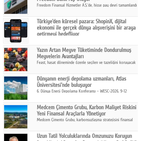
Freedom Finansal Hizmetler A.Ş.'de, hisse pay devri tamamlandı
ve yönetim kurulu belirlendi. Yapılan genel kurul toplantısında
Turkish Bank'ın ticaret unvanının “Freedom Bank A.Ş.” olmasına
Türkiye'den küresel pazara: ShopinX, dijital
karar verildi.
ekonomi ile gerçek dünya alışverişini bir araya
getirmeyi hedefliyor
Türkiye'de geliştirilen teknoloji girişimi ShopinX, dijital
ekonomi ile gerçek dünya alışveriş deneyimi arasında köprü
Yazın Artan Meyve Tüketiminde Dondurulmuş
kurmayı hedefleyen vizyonuyla uluslararası pazarlara açılıyor.
Meyvelerin Avantajları
Feast, hasat döneminde özenle seçilen ve tazeliğini koruyacak
şekilde dondurulan meyve ürünleriyle tüketicilere dört mevsim
pratik, güvenilir ve lezzetli bir alternatif sunuyor.
Dünyanın enerji depolama uzmanları, Atlas
Üniversitesi'nde buluşuyor
6. Dünya Enerji Depolama Konferansı – WESC-2026, 9-12
Ağustos 2026 tarihleri arasında İstanbul Atlas Üniversitesi ev
sahipliğinde gerçekleştirilecek.
Medcem Çimento Grubu, Karbon Maliyet Riskini
Yeni Finansal Araçlarla Yönetiyor
Medcem Çimento Grubu, karbonsuzlaşma stratejisini finansal
risk yönetimi uygulamalarıyla güçlendiren yeni bir adım attı.
Uzun Tatil Yolculuklarında Omzunuzu Koruyun