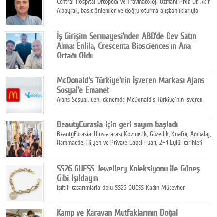
Central Hospital Ortopedi ve Travmatoloji Uzmanı Prof. Dr. Akif
Albayrak, basit önlemler ve doğru oturma alışkanlıklarıyla
yolculukların çok daha konforlu geçirilebileceğini belirtiyor.
İş Girişim Sermayesi'nden ABD'de Dev Satın
Alma: Enlila, Crescenta Biosciences'ın Ana
Ortağı Oldu
İş Girişim Sermayesi, biyoteknoloji alanındaki büyüme
stratejisini uluslararası ölçeğe taşıyan satın alma hamlesini
McDonald's Türkiye'nin İşveren Markası Ajans
tamamladı.
Sosyal'e Emanet
Ajans Sosyal, yeni dönemde McDonald's Türkiye'nin işveren
markası iletişim stratejisini oluşturacak.
BeautyEurasia için geri sayım başladı
BeautyEurasia: Uluslararası Kozmetik, Güzellik, Kuaför, Ambalaj,
Hammadde, Hijyen ve Private Label Fuarı, 2–4 Eylül tarihleri
arasında düzenlenecek.
SS26 GUESS Jewellery Koleksiyonu ile Güneş
Gibi Işıldayın
Işıltılı tasarımlarla dolu SS26 GUESS Kadın Mücevher
Koleksiyonu, yaz gardıroplarına modern lüksün zarif
dokunuşunu taşıyor.
Kamp ve Karavan Mutfaklarının Doğal