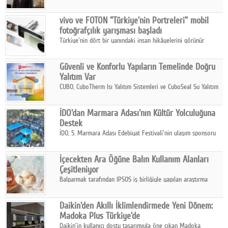
ikinci çeyrek ve ilk yarı finansal sonuçlarını açıkladı. Kocaer
Çelik FAVÖK Marjını %16,1'e yükseltti.
vivo ve FOTON "Türkiye'nin Portreleri" mobil
fotoğrafçılık yarışması başladı
Türkiye'nin dört bir yanındaki insan hikâyelerini görünür
kılmayı amaçlayan yarışma, katılımcıları yaşadıkları coğrafyanın
insanını, kültürünü ve yaşamını portre fotoğraflarıyla
Güvenli ve Konforlu Yapıların Temelinde Doğru
anlatmaya davet ediyor.
Yalıtım Var
CUBO, CuboTherm Isı Yalıtım Sistemleri ve CuboSeal Su Yalıtım
Sistemleri ile yapılara dört mevsim konfor, yüksek dayanıklılık
ve sürdürülebilir çözümler sunuyor.
İDO'dan Marmara Adası'nın Kültür Yolculuğuna
Destek
İDO, 5. Marmara Adası Edebiyat Festivali'nin ulaşım sponsoru
olarak kültür, sanat ve ada turizmine olan katkısını devam
ettiriyor.
İçecekten Ara Öğüne Balın Kullanım Alanları
Çeşitleniyor
Balparmak tarafından IPSOS iş birliğiyle yapılan araştırma
sonuçlarına göre, bal tüketicilerinin yüzde 34'ünün balı çay ve
ıhlamur gibi içeceklerde tercih ettiğini ortaya koyuyor.
Daikin'den Akıllı İklimlendirmede Yeni Dönem:
Madoka Plus Türkiye'de
Daikin'in kullanıcı dostu tasarımıyla öne çıkan Madoka