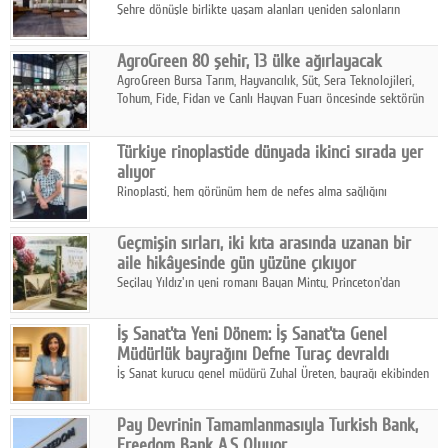
Şehre dönüşle birlikte yaşam alanları yeniden salonların
kalbine kayarken, mobilya sektörünün öncü markası Art Design
sonbaharın tasarım kodlarını açıklıyor.
AgroGreen 80 şehir, 13 ülke ağırlayacak
AgroGreen Bursa Tarım, Hayvancılık, Süt, Sera Teknolojileri,
Tohum, Fide, Fidan ve Canlı Hayvan Fuarı öncesinde sektörün
tüm paydaşları güç birliği yaptı.
Türkiye rinoplastide dünyada ikinci sırada yer
alıyor
Rinoplasti, hem görünüm hem de nefes alma sağlığını
ilgilendiren yönüyle bu alanın en dikkat çeken başlıklarından
biri konumunda.
Geçmişin sırları, iki kıta arasında uzanan bir
aile hikâyesinde gün yüzüne çıkıyor
Seçilay Yıldız'ın yeni romanı Bayan Minty, Princeton'dan
Büyükada'ya, 1960'ların Adana'sından günümüze uzanan çok
katmanlı bir aile hikâyesi anlatıyor.
İş Sanat'ta Yeni Dönem: İş Sanat'ta Genel
Müdürlük bayrağını Defne Turaç devraldı
İş Sanat kurucu genel müdürü Zuhal Üreten, bayrağı ekibinden
Defne Turaç'a devretti.
Pay Devrinin Tamamlanmasıyla Turkish Bank,
Freedom Bank A.Ş Oluyor