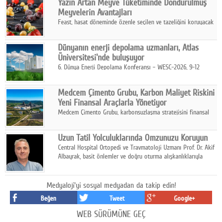
Yazın Artan Meyve Tüketiminde Dondurulmuş
kurmayı hedefleyen vizyonuyla uluslararası pazarlara açılıyor.
Meyvelerin Avantajları
Feast, hasat döneminde özenle seçilen ve tazeliğini koruyacak
şekilde dondurulan meyve ürünleriyle tüketicilere dört mevsim
pratik, güvenilir ve lezzetli bir alternatif sunuyor.
Dünyanın enerji depolama uzmanları, Atlas
Üniversitesi'nde buluşuyor
6. Dünya Enerji Depolama Konferansı – WESC-2026, 9-12
Ağustos 2026 tarihleri arasında İstanbul Atlas Üniversitesi ev
sahipliğinde gerçekleştirilecek.
Medcem Çimento Grubu, Karbon Maliyet Riskini
Yeni Finansal Araçlarla Yönetiyor
Medcem Çimento Grubu, karbonsuzlaşma stratejisini finansal
risk yönetimi uygulamalarıyla güçlendiren yeni bir adım attı.
Uzun Tatil Yolculuklarında Omzunuzu Koruyun
Central Hospital Ortopedi ve Travmatoloji Uzmanı Prof. Dr. Akif
Albayrak, basit önlemler ve doğru oturma alışkanlıklarıyla
yolculukların çok daha konforlu geçirilebileceğini belirtiyor.
Medyaloji'yi sosyal medyadan da takip edin!
Beğen
Tweet
Google+
WEB SÜRÜMÜNE GEÇ