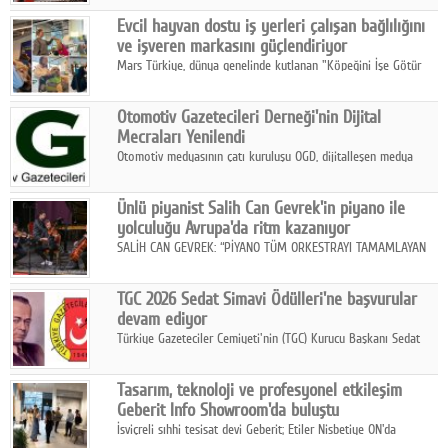
Fuarı'nda sektör profesyonelleri, iş ortakları, bayiler ve son
Google Plus
Evcil hayvan dostu iş yerleri çalışan bağlılığını
kullanıcılarla bir araya geldi.
ve işveren markasını güçlendiriyor
© 2026 TÜM HAKLARI SAKLIDIR
Mars Türkiye, dünya genelinde kutlanan "Köpeğini İşe Götür
Haftası" kapsamında, evcil hayvan dostu iş yeri uygulamalarının
çalışan bağlılığı, iyi olma hali ve işveren markası üzerindeki
Otomotiv Gazetecileri Derneği'nin Dijital
etkisine dikkat çekti.
Mecraları Yenilendi
Otomotiv medyasının çatı kuruluşu OGD, dijitalleşen medya
dünyasına uyum sağlama ve iletişim ağını güçlendirme
hedefiyle internet sitesini ve sosyal medya kanallarını yeniledi.
Ünlü piyanist Salih Can Gevrek'in piyano ile
yolculuğu Avrupa'da ritm kazanıyor
SALİH CAN GEVREK: “PİYANO TÜM ORKESTRAYI TAMAMLAYAN
BİR ENSTRÜMAN OLARAK BAŞLIBAŞINA BİR ORKESTRA GİBİ
ETKİ YARATIYOR"
TGC 2026 Sedat Simavi Ödülleri'ne başvurular
devam ediyor
Türkiye Gazeteciler Cemiyeti'nin (TGC) Kurucu Başkanı Sedat
Simavi adına 50 yıldır verilen ödüllere başvurular devam ediyor.
Tasarım, teknoloji ve profesyonel etkileşim
Geberit Info Showroom'da buluştu
İsviçreli sıhhi tesisat devi Geberit; Etiler Nisbetiye ON'da
konumlanan Info Showroom'unda Cosentino ve Smeg iş