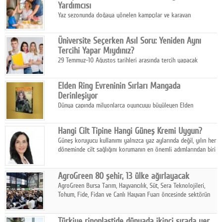
Yardımcısı
Yaz sezonunda doğaya yönelen kampçılar ve karavan
tutkunları, bulaşıklar için sıcak suya ihtiyaç duymadan güçlü
temizlik sağlayan, çevreye duyarlı bitkisel içerikli ürünleri tercih
Üniversite Seçerken Asıl Soru: Yeniden Aynı
ediyor.
Tercihi Yapar Mıydınız?
29 Temmuz-10 Ağustos tarihleri arasında tercih yapacak
milyonlarca üniversite adayı için en kritik karar süreci başladı.
Elden Ring Evreninin Sırları Mangada
Derinleşiyor
Dünya çapında milyonlarca oyuncuyu büyüleyen Elden
Ring evreni, resmi manga serisi Altın Ağaç'a Yolculuk ile mizahı,
aksiyonu ve karanlık fantastik atmosferi bir araya getirmeyi
Hangi Cilt Tipine Hangi Güneş Kremi Uygun?
sürdürüyor.
Güneş koruyucu kullanımı yalnızca yaz aylarında değil, yılın her
döneminde cilt sağlığını korumanın en önemli adımlarından biri
olarak öne çıkıyor.
AgroGreen 80 şehir, 13 ülke ağırlayacak
AgroGreen Bursa Tarım, Hayvancılık, Süt, Sera Teknolojileri,
Tohum, Fide, Fidan ve Canlı Hayvan Fuarı öncesinde sektörün
tüm paydaşları güç birliği yaptı.
Türkiye rinoplastide dünyada ikinci sırada yer