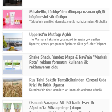
ailesinin yeni nesil teknolojilerle donatılmış son modeli VRV
kontrol ünitesi Madoka Plus Türkiye'de satışa sunuldu.
Mirabellix, Türkiye'den dünyaya uzanan güçlü
büyümesini sürdürüyor
Türkiye'nin yenilikçi dermokozmetik markalarından Mirabellix,
yüksek kalite standartlarında geliştirdiği cilt ve saç bakım
ürünleriyle hem yurt içinde hem de uluslararası pazarlarda
Upperist'in Mutfağı Açıldı
büyümesini sürdürüyor.
The Marmara Taksim'in çatısındaki terasıyla çok sevilen
Upperist, yemek programını Spelta ve Okra şefi Mert Yalçıner
ile başlatıyor.
Shake Shack, Yandex Maps & Navi'nin “Markalı
Rota” reklam formatını kullanan ilk
reklamveren oldu
Shake Shack, fiziksel restoranlarındaki ziyaretçi sayısını
artırmak amacıyla Cereyan Medya ve Yandex Ads iş birliğiyle
Rus Tahıl Sektör Temsilcilerinden Küresel Gıda
Yandex Maps & Navi'nin yeni "Markalı Rota" reklam formatını
Krizi Ve Kıtlık Uyarısı
kullanan ilk marka oldu.
Karadeniz'de ticari gemilere ve liman altyapılarına yönelik
artan saldırılar, küresel tahıl piyasalarını alarm durumuna
geçirdi.
Osmanlı Sarayına Ait 150 Nadir Eser 16
Ağustos'ta Müzayedeye Çıkıyor