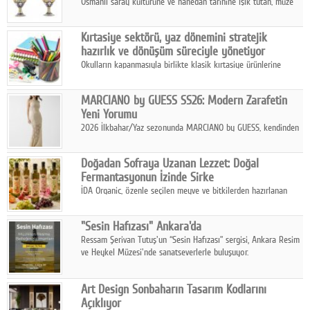
Osmanlı saray kültürüne ve hanedan tarihine ışık tutan, müze
koleksiyonlarıyla yarışacak nitelikteki 150 seçkin eser, 16
Ağustos'ta Arthill Müzecilik'in düzenleyeceği özel müzayedede
Kırtasiye sektörü, yaz dönemini stratejik
koleksiyonerlerle buluşuyor
hazırlık ve dönüşüm süreciyle yönetiyor
Okulların kapanmasıyla birlikte klasik kırtasiye ürünlerine
yönelik talepte azalma yaşansa da sektör yaz aylarını hobi,
sanat ve eğitici aktivite ürünleriyle dinamik bir biçimde
MARCIANO by GUESS SS26: Modern Zarafetin
geçiriyor.
Yeni Yorumu
2026 İlkbahar/Yaz sezonunda MARCIANO by GUESS, kendinden
emin bir duruşu modern bir çekicilik anlayışıyla buluşturuyor.
Doğadan Sofraya Uzanan Lezzet: Doğal
Fermantasyonun İzinde Sirke
İDA Organic, özenle seçilen meyve ve bitkilerden hazırlanan
sirke çeşitleriyle geleneksel lezzet kültürünü bugünün
sofralarına taşıyor.
"Sesin Hafızası" Ankara'da
Ressam Şerivan Tutuş'un “Sesin Hafızası” sergisi, Ankara Resim
ve Heykel Müzesi'nde sanatseverlerle buluşuyor.
Art Design Sonbaharın Tasarım Kodlarını
Açıklıyor