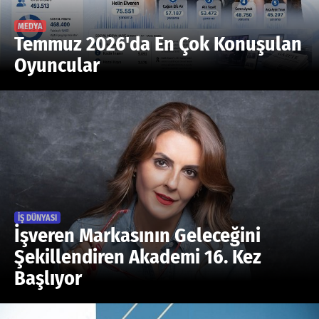
Facebook
MEDYA
Temmuz 2026'da En Çok Konuşulan
Diziler
Oyuncular
Karikatür
Youtube
Polemik
Reklam
Yazarlar
İŞ DÜNYASI
Künye
İşveren Markasının Geleceğini
SOSYAL MEDYA
Şekillendiren Akademi 16. Kez
Başlıyor
Facebook
Twitter