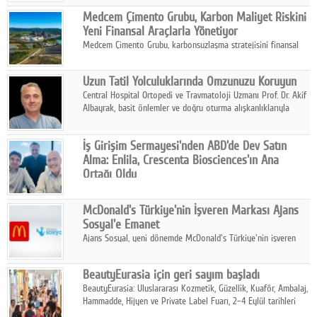
sahipliğinde gerçekleştirilecek.
Medcem Çimento Grubu, Karbon Maliyet Riskini
Yeni Finansal Araçlarla Yönetiyor
Medcem Çimento Grubu, karbonsuzlaşma stratejisini finansal
risk yönetimi uygulamalarıyla güçlendiren yeni bir adım attı.
Uzun Tatil Yolculuklarında Omzunuzu Koruyun
Central Hospital Ortopedi ve Travmatoloji Uzmanı Prof. Dr. Akif
Albayrak, basit önlemler ve doğru oturma alışkanlıklarıyla
yolculukların çok daha konforlu geçirilebileceğini belirtiyor.
İş Girişim Sermayesi'nden ABD'de Dev Satın
Alma: Enlila, Crescenta Biosciences'ın Ana
Ortağı Oldu
İş Girişim Sermayesi, biyoteknoloji alanındaki büyüme
stratejisini uluslararası ölçeğe taşıyan satın alma hamlesini
McDonald's Türkiye'nin İşveren Markası Ajans
tamamladı.
Sosyal'e Emanet
Ajans Sosyal, yeni dönemde McDonald's Türkiye'nin işveren
markası iletişim stratejisini oluşturacak.
BeautyEurasia için geri sayım başladı
BeautyEurasia: Uluslararası Kozmetik, Güzellik, Kuaför, Ambalaj,
Hammadde, Hijyen ve Private Label Fuarı, 2–4 Eylül tarihleri
arasında düzenlenecek.