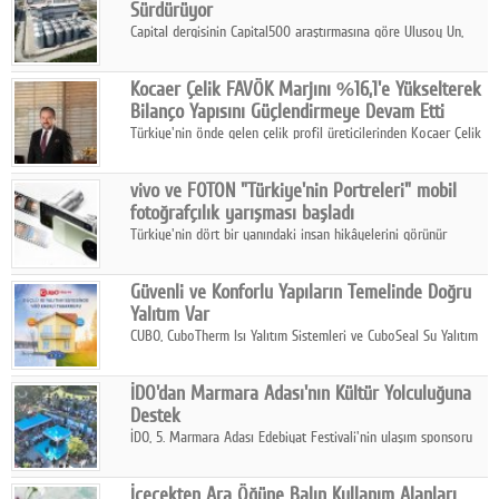
Sürdürüyor
Capital dergisinin Capital500 araştırmasına göre Ulusoy Un,
2025 yılında gerçekleştirdiği 66 milyar 937 milyon TL satış
hasılatıyla Türkiye'nin en büyük 83. firması oldu.
Kocaer Çelik FAVÖK Marjını %16,1'e Yükselterek
Bilanço Yapısını Güçlendirmeye Devam Etti
Türkiye'nin önde gelen çelik profil üreticilerinden Kocaer Çelik
ikinci çeyrek ve ilk yarı finansal sonuçlarını açıkladı. Kocaer
Çelik FAVÖK Marjını %16,1'e yükseltti.
vivo ve FOTON "Türkiye'nin Portreleri" mobil
fotoğrafçılık yarışması başladı
Türkiye'nin dört bir yanındaki insan hikâyelerini görünür
kılmayı amaçlayan yarışma, katılımcıları yaşadıkları coğrafyanın
insanını, kültürünü ve yaşamını portre fotoğraflarıyla
Güvenli ve Konforlu Yapıların Temelinde Doğru
anlatmaya davet ediyor.
Yalıtım Var
CUBO, CuboTherm Isı Yalıtım Sistemleri ve CuboSeal Su Yalıtım
Sistemleri ile yapılara dört mevsim konfor, yüksek dayanıklılık
ve sürdürülebilir çözümler sunuyor.
İDO'dan Marmara Adası'nın Kültür Yolculuğuna
Destek
İDO, 5. Marmara Adası Edebiyat Festivali'nin ulaşım sponsoru
olarak kültür, sanat ve ada turizmine olan katkısını devam
ettiriyor.
İçecekten Ara Öğüne Balın Kullanım Alanları