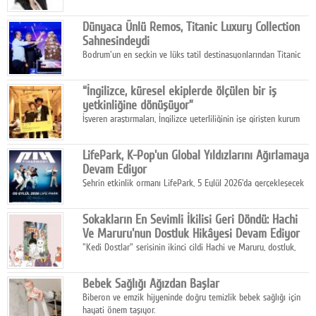
olarak öne çıkıyor.
Dünyaca Ünlü Remos, Titanic Luxury Collection
Sahnesindeydi
Bodrum'un en seçkin ve lüks tatil destinasyonlarından Titanic
Luxury Collection Bodrum, bu yıl 10. kuruluş yılını kutlarken,
yaz etkinlikleri kapsamında uluslararası yıldızları ağırlamaya
“İngilizce, küresel ekiplerde ölçülen bir iş
devam ediyor
yetkinliğine dönüşüyor”
İşveren araştırmaları, İngilizce yeterliliğinin işe girişten kurum
içi gelişime kadar daha sistemli biçimde değerlendirildiğini
gösteriyor.
LifePark, K-Pop'un Global Yıldızlarını Ağırlamaya
Devam Ediyor
Şehrin etkinlik ormanı LifePark, 5 Eylül 2026'da gerçekleşecek
K-Pop Festivali 3 ile bir kez daha İstanbul'u dünya K-Pop
haritasında önemli bir destinasyon haline getirmeye
Sokakların En Sevimli İkilisi Geri Döndü: Hachi
hazırlanıyor.
Ve Maruru'nun Dostluk Hikâyesi Devam Ediyor
"Kedi Dostlar" serisinin ikinci cildi Hachi ve Maruru, dostluk,
dayanışma ve umudun iç ısıtan hikâyesini bu kez kış
mevsiminin zorlu koşulları eşliğinde anlatıyor.
Bebek Sağlığı Ağızdan Başlar
Biberon ve emzik hijyeninde doğru temizlik bebek sağlığı için
hayati önem taşıyor.