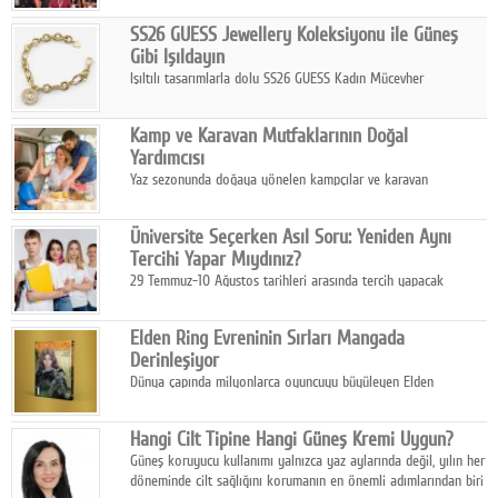
SS26 GUESS Jewellery Koleksiyonu ile Güneş
Gibi Işıldayın
Işıltılı tasarımlarla dolu SS26 GUESS Kadın Mücevher
Koleksiyonu, yaz gardıroplarına modern lüksün zarif
dokunuşunu taşıyor.
Kamp ve Karavan Mutfaklarının Doğal
Yardımcısı
Yaz sezonunda doğaya yönelen kampçılar ve karavan
tutkunları, bulaşıklar için sıcak suya ihtiyaç duymadan güçlü
temizlik sağlayan, çevreye duyarlı bitkisel içerikli ürünleri tercih
Üniversite Seçerken Asıl Soru: Yeniden Aynı
ediyor.
Tercihi Yapar Mıydınız?
29 Temmuz-10 Ağustos tarihleri arasında tercih yapacak
milyonlarca üniversite adayı için en kritik karar süreci başladı.
Elden Ring Evreninin Sırları Mangada
Derinleşiyor
Dünya çapında milyonlarca oyuncuyu büyüleyen Elden
Ring evreni, resmi manga serisi Altın Ağaç'a Yolculuk ile mizahı,
aksiyonu ve karanlık fantastik atmosferi bir araya getirmeyi
Hangi Cilt Tipine Hangi Güneş Kremi Uygun?
sürdürüyor.
Güneş koruyucu kullanımı yalnızca yaz aylarında değil, yılın her
döneminde cilt sağlığını korumanın en önemli adımlarından biri