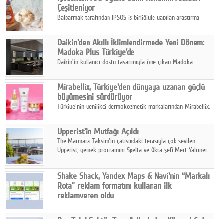
Çeşitleniyor
Balparmak tarafından IPSOS iş birliğiyle yapılan araştırma
sonuçlarına göre, bal tüketicilerinin yüzde 34'ünün balı çay ve
ıhlamur gibi içeceklerde tercih ettiğini ortaya koyuyor.
Daikin'den Akıllı İklimlendirmede Yeni Dönem:
Madoka Plus Türkiye'de
Daikin'in kullanıcı dostu tasarımıyla öne çıkan Madoka
ailesinin yeni nesil teknolojilerle donatılmış son modeli VRV
kontrol ünitesi Madoka Plus Türkiye'de satışa sunuldu.
Mirabellix, Türkiye'den dünyaya uzanan güçlü
büyümesini sürdürüyor
Türkiye'nin yenilikçi dermokozmetik markalarından Mirabellix,
yüksek kalite standartlarında geliştirdiği cilt ve saç bakım
ürünleriyle hem yurt içinde hem de uluslararası pazarlarda
Upperist'in Mutfağı Açıldı
büyümesini sürdürüyor.
The Marmara Taksim'in çatısındaki terasıyla çok sevilen
Upperist, yemek programını Spelta ve Okra şefi Mert Yalçıner
ile başlatıyor.
Shake Shack, Yandex Maps & Navi'nin “Markalı
Rota” reklam formatını kullanan ilk
reklamveren oldu
Shake Shack, fiziksel restoranlarındaki ziyaretçi sayısını
artırmak amacıyla Cereyan Medya ve Yandex Ads iş birliğiyle