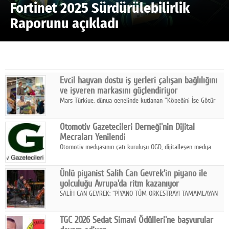
Fortinet 2025 Sürdürülebilirlik
Raporunu açıkladı
Evcil hayvan dostu iş yerleri çalışan bağlılığını
ve işveren markasını güçlendiriyor
Mars Türkiye, dünya genelinde kutlanan "Köpeğini İşe Götür
Haftası" kapsamında, evcil hayvan dostu iş yeri uygulamalarının
çalışan bağlılığı, iyi olma hali ve işveren markası üzerindeki
Otomotiv Gazetecileri Derneği'nin Dijital
etkisine dikkat çekti.
Mecraları Yenilendi
Otomotiv medyasının çatı kuruluşu OGD, dijitalleşen medya
dünyasına uyum sağlama ve iletişim ağını güçlendirme
hedefiyle internet sitesini ve sosyal medya kanallarını yeniledi.
Ünlü piyanist Salih Can Gevrek'in piyano ile
yolculuğu Avrupa'da ritm kazanıyor
SALİH CAN GEVREK: “PİYANO TÜM ORKESTRAYI TAMAMLAYAN
BİR ENSTRÜMAN OLARAK BAŞLIBAŞINA BİR ORKESTRA GİBİ
ETKİ YARATIYOR"
TGC 2026 Sedat Simavi Ödülleri'ne başvurular