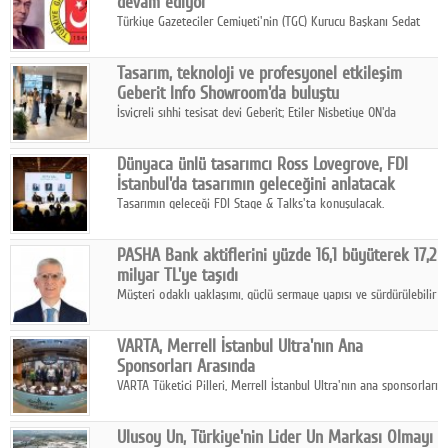
devam ediyor
Türkiye Gazeteciler Cemiyeti'nin (TGC) Kurucu Başkanı Sedat
Simavi adına 50 yıldır verilen ödüllere başvurular devam ediyor.
Tasarım, teknoloji ve profesyonel etkileşim
Geberit Info Showroom'da buluştu
İsviçreli sıhhi tesisat devi Geberit; Etiler Nisbetiye ON'da
konumlanan Info Showroom'unda Cosentino ve Smeg iş
ortaklığıyla özel bir davete ev sahipliği yaptı.
Dünyaca ünlü tasarımcı Ross Lovegrove, FDI
İstanbul'da tasarımın geleceğini anlatacak
Tasarımın geleceği FDI Stage & Talks'ta konuşulacak.
PASHA Bank aktiflerini yüzde 16,1 büyüterek 17,2
milyar TL'ye taşıdı
Müşteri odaklı yaklaşımı, güçlü sermaye yapısı ve sürdürülebilir
büyüme stratejisiyle faaliyetlerini sürdüren PASHA Bank, 2026
yılının ilk yarısında güçlü finansal performansını korudu.
VARTA, Merrell İstanbul Ultra'nın Ana
Sponsorları Arasında
VARTA Tüketici Pilleri, Merrell İstanbul Ultra'nın ana sponsorları
arasında yer alarak sporun, performansın ve aktif yaşamın
enerjisine güç katıyor.
Ulusoy Un, Türkiye'nin Lider Un Markası Olmayı