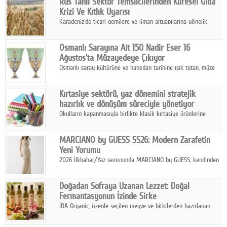
Rus Tahıl Sektör Temsilcilerinden Küresel Gıda
Yandex Maps & Navi'nin yeni "Markalı Rota" reklam formatını
Krizi Ve Kıtlık Uyarısı
kullanan ilk marka oldu.
Karadeniz'de ticari gemilere ve liman altyapılarına yönelik
artan saldırılar, küresel tahıl piyasalarını alarm durumuna
geçirdi.
Osmanlı Sarayına Ait 150 Nadir Eser 16
Ağustos'ta Müzayedeye Çıkıyor
Osmanlı saray kültürüne ve hanedan tarihine ışık tutan, müze
koleksiyonlarıyla yarışacak nitelikteki 150 seçkin eser, 16
Ağustos'ta Arthill Müzecilik'in düzenleyeceği özel müzayedede
Kırtasiye sektörü, yaz dönemini stratejik
koleksiyonerlerle buluşuyor
hazırlık ve dönüşüm süreciyle yönetiyor
Okulların kapanmasıyla birlikte klasik kırtasiye ürünlerine
yönelik talepte azalma yaşansa da sektör yaz aylarını hobi,
sanat ve eğitici aktivite ürünleriyle dinamik bir biçimde
MARCIANO by GUESS SS26: Modern Zarafetin
geçiriyor.
Yeni Yorumu
2026 İlkbahar/Yaz sezonunda MARCIANO by GUESS, kendinden
emin bir duruşu modern bir çekicilik anlayışıyla buluşturuyor.
Doğadan Sofraya Uzanan Lezzet: Doğal
Fermantasyonun İzinde Sirke
İDA Organic, özenle seçilen meyve ve bitkilerden hazırlanan
sirke çeşitleriyle geleneksel lezzet kültürünü bugünün
sofralarına taşıyor.