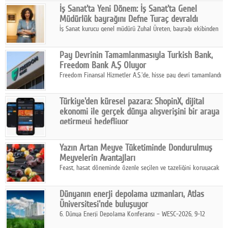
katmanlı bir aile hikâyesi anlatıyor.
İş Sanat'ta Yeni Dönem: İş Sanat'ta Genel
Müdürlük bayrağını Defne Turaç devraldı
İş Sanat kurucu genel müdürü Zuhal Üreten, bayrağı ekibinden
Defne Turaç'a devretti.
Pay Devrinin Tamamlanmasıyla Turkish Bank,
Freedom Bank A.Ş Oluyor
Freedom Finansal Hizmetler A.Ş.'de, hisse pay devri tamamlandı
ve yönetim kurulu belirlendi. Yapılan genel kurul toplantısında
Turkish Bank'ın ticaret unvanının “Freedom Bank A.Ş.” olmasına
Türkiye'den küresel pazara: ShopinX, dijital
karar verildi.
ekonomi ile gerçek dünya alışverişini bir araya
getirmeyi hedefliyor
Türkiye'de geliştirilen teknoloji girişimi ShopinX, dijital
ekonomi ile gerçek dünya alışveriş deneyimi arasında köprü
Yazın Artan Meyve Tüketiminde Dondurulmuş
kurmayı hedefleyen vizyonuyla uluslararası pazarlara açılıyor.
Meyvelerin Avantajları
Feast, hasat döneminde özenle seçilen ve tazeliğini koruyacak
şekilde dondurulan meyve ürünleriyle tüketicilere dört mevsim
pratik, güvenilir ve lezzetli bir alternatif sunuyor.
Dünyanın enerji depolama uzmanları, Atlas
Üniversitesi'nde buluşuyor
6. Dünya Enerji Depolama Konferansı – WESC-2026, 9-12
Ağustos 2026 tarihleri arasında İstanbul Atlas Üniversitesi ev