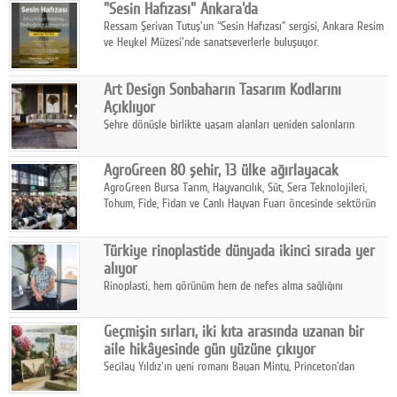
"Sesin Hafızası" Ankara'da
Ressam Şerivan Tutuş'un “Sesin Hafızası” sergisi, Ankara Resim
ve Heykel Müzesi'nde sanatseverlerle buluşuyor.
Art Design Sonbaharın Tasarım Kodlarını
Açıklıyor
Şehre dönüşle birlikte yaşam alanları yeniden salonların
kalbine kayarken, mobilya sektörünün öncü markası Art Design
sonbaharın tasarım kodlarını açıklıyor.
AgroGreen 80 şehir, 13 ülke ağırlayacak
AgroGreen Bursa Tarım, Hayvancılık, Süt, Sera Teknolojileri,
Tohum, Fide, Fidan ve Canlı Hayvan Fuarı öncesinde sektörün
tüm paydaşları güç birliği yaptı.
Türkiye rinoplastide dünyada ikinci sırada yer
alıyor
Rinoplasti, hem görünüm hem de nefes alma sağlığını
ilgilendiren yönüyle bu alanın en dikkat çeken başlıklarından
biri konumunda.
Geçmişin sırları, iki kıta arasında uzanan bir
aile hikâyesinde gün yüzüne çıkıyor
Seçilay Yıldız'ın yeni romanı Bayan Minty, Princeton'dan
Büyükada'ya, 1960'ların Adana'sından günümüze uzanan çok