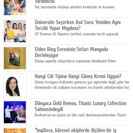
Yardımcısı
Yaz sezonunda doğaya yönelen kampçılar ve karavan
tutkunları, bulaşıklar için sıcak suya ihtiyaç duymadan güçlü
temizlik sağlayan, çevreye duyarlı bitkisel içerikli ürünleri tercih
Üniversite Seçerken Asıl Soru: Yeniden Aynı
ediyor.
Tercihi Yapar Mıydınız?
29 Temmuz-10 Ağustos tarihleri arasında tercih yapacak
milyonlarca üniversite adayı için en kritik karar süreci başladı.
Elden Ring Evreninin Sırları Mangada
Derinleşiyor
Dünya çapında milyonlarca oyuncuyu büyüleyen Elden
Ring evreni, resmi manga serisi Altın Ağaç'a Yolculuk ile mizahı,
aksiyonu ve karanlık fantastik atmosferi bir araya getirmeyi
Hangi Cilt Tipine Hangi Güneş Kremi Uygun?
sürdürüyor.
Güneş koruyucu kullanımı yalnızca yaz aylarında değil, yılın her
döneminde cilt sağlığını korumanın en önemli adımlarından biri
olarak öne çıkıyor.
Dünyaca Ünlü Remos, Titanic Luxury Collection
Sahnesindeydi
Bodrum'un en seçkin ve lüks tatil destinasyonlarından Titanic
Luxury Collection Bodrum, bu yıl 10. kuruluş yılını kutlarken,
yaz etkinlikleri kapsamında uluslararası yıldızları ağırlamaya
“İngilizce, küresel ekiplerde ölçülen bir iş
devam ediyor