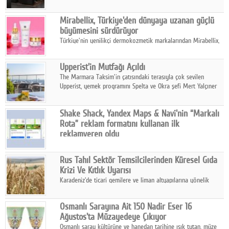
ailesinin yeni nesil teknolojilerle donatılmış son modeli VRV
kontrol ünitesi Madoka Plus Türkiye'de satışa sunuldu.
Mirabellix, Türkiye'den dünyaya uzanan güçlü
büyümesini sürdürüyor
Türkiye'nin yenilikçi dermokozmetik markalarından Mirabellix,
yüksek kalite standartlarında geliştirdiği cilt ve saç bakım
ürünleriyle hem yurt içinde hem de uluslararası pazarlarda
Upperist'in Mutfağı Açıldı
büyümesini sürdürüyor.
The Marmara Taksim'in çatısındaki terasıyla çok sevilen
Upperist, yemek programını Spelta ve Okra şefi Mert Yalçıner
ile başlatıyor.
Shake Shack, Yandex Maps & Navi'nin “Markalı
Rota” reklam formatını kullanan ilk
reklamveren oldu
Shake Shack, fiziksel restoranlarındaki ziyaretçi sayısını
artırmak amacıyla Cereyan Medya ve Yandex Ads iş birliğiyle
Rus Tahıl Sektör Temsilcilerinden Küresel Gıda
Yandex Maps & Navi'nin yeni "Markalı Rota" reklam formatını
Krizi Ve Kıtlık Uyarısı
kullanan ilk marka oldu.
Karadeniz'de ticari gemilere ve liman altyapılarına yönelik
artan saldırılar, küresel tahıl piyasalarını alarm durumuna
geçirdi.
Osmanlı Sarayına Ait 150 Nadir Eser 16
Ağustos'ta Müzayedeye Çıkıyor
Osmanlı saray kültürüne ve hanedan tarihine ışık tutan, müze