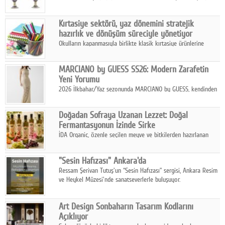
koleksiyonlarıyla yarışacak nitelikteki 150 seçkin eser, 16
Ağustos'ta Arthill Müzecilik'in düzenleyeceği özel müzayedede
Kırtasiye sektörü, yaz dönemini stratejik
koleksiyonerlerle buluşuyor
hazırlık ve dönüşüm süreciyle yönetiyor
Okulların kapanmasıyla birlikte klasik kırtasiye ürünlerine
yönelik talepte azalma yaşansa da sektör yaz aylarını hobi,
sanat ve eğitici aktivite ürünleriyle dinamik bir biçimde
MARCIANO by GUESS SS26: Modern Zarafetin
geçiriyor.
Yeni Yorumu
2026 İlkbahar/Yaz sezonunda MARCIANO by GUESS, kendinden
emin bir duruşu modern bir çekicilik anlayışıyla buluşturuyor.
Doğadan Sofraya Uzanan Lezzet: Doğal
Fermantasyonun İzinde Sirke
İDA Organic, özenle seçilen meyve ve bitkilerden hazırlanan
sirke çeşitleriyle geleneksel lezzet kültürünü bugünün
sofralarına taşıyor.
"Sesin Hafızası" Ankara'da
Ressam Şerivan Tutuş'un “Sesin Hafızası” sergisi, Ankara Resim
ve Heykel Müzesi'nde sanatseverlerle buluşuyor.
Art Design Sonbaharın Tasarım Kodlarını
Açıklıyor