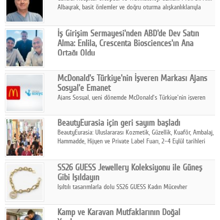
Albayrak, basit önlemler ve doğru oturma alışkanlıklarıyla
yolculukların çok daha konforlu geçirilebileceğini belirtiyor.
İş Girişim Sermayesi'nden ABD'de Dev Satın
Alma: Enlila, Crescenta Biosciences'ın Ana
Ortağı Oldu
İş Girişim Sermayesi, biyoteknoloji alanındaki büyüme
stratejisini uluslararası ölçeğe taşıyan satın alma hamlesini
McDonald's Türkiye'nin İşveren Markası Ajans
tamamladı.
Sosyal'e Emanet
Ajans Sosyal, yeni dönemde McDonald's Türkiye'nin işveren
markası iletişim stratejisini oluşturacak.
BeautyEurasia için geri sayım başladı
BeautyEurasia: Uluslararası Kozmetik, Güzellik, Kuaför, Ambalaj,
Hammadde, Hijyen ve Private Label Fuarı, 2–4 Eylül tarihleri
arasında düzenlenecek.
SS26 GUESS Jewellery Koleksiyonu ile Güneş
Gibi Işıldayın
Işıltılı tasarımlarla dolu SS26 GUESS Kadın Mücevher
Koleksiyonu, yaz gardıroplarına modern lüksün zarif
dokunuşunu taşıyor.
Kamp ve Karavan Mutfaklarının Doğal