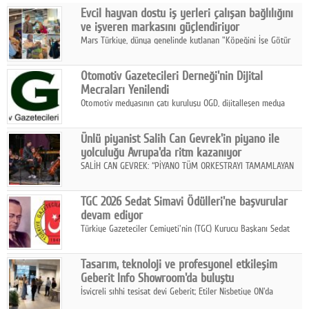
Evcil hayvan dostu iş yerleri çalışan bağlılığını
Facebook
ve işveren markasını güçlendiriyor
Mars Türkiye, dünya genelinde kutlanan "Köpeğini İşe Götür
Diziler
Haftası" kapsamında, evcil hayvan dostu iş yeri uygulamalarının
çalışan bağlılığı, iyi olma hali ve işveren markası üzerindeki
Karikatür
Otomotiv Gazetecileri Derneği'nin Dijital
etkisine dikkat çekti.
Mecraları Yenilendi
Youtube
Otomotiv medyasının çatı kuruluşu OGD, dijitalleşen medya
dünyasına uyum sağlama ve iletişim ağını güçlendirme
hedefiyle internet sitesini ve sosyal medya kanallarını yeniledi.
Polemik
Ünlü piyanist Salih Can Gevrek'in piyano ile
yolculuğu Avrupa'da ritm kazanıyor
Reklam
SALİH CAN GEVREK: “PİYANO TÜM ORKESTRAYI TAMAMLAYAN
BİR ENSTRÜMAN OLARAK BAŞLIBAŞINA BİR ORKESTRA GİBİ
Yazarlar
ETKİ YARATIYOR"
TGC 2026 Sedat Simavi Ödülleri'ne başvurular
devam ediyor
Künye
Türkiye Gazeteciler Cemiyeti'nin (TGC) Kurucu Başkanı Sedat
Simavi adına 50 yıldır verilen ödüllere başvurular devam ediyor.
SOSYAL MEDYA
Tasarım, teknoloji ve profesyonel etkileşim
Facebook
Geberit Info Showroom'da buluştu
İsviçreli sıhhi tesisat devi Geberit; Etiler Nisbetiye ON'da
Twitter
konumlanan Info Showroom'unda Cosentino ve Smeg iş