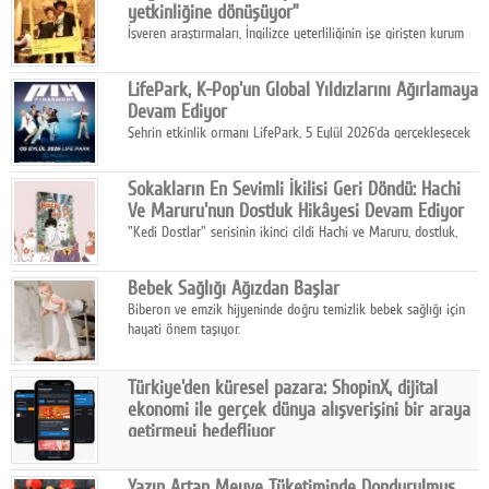
yetkinliğine dönüşüyor”
İşveren araştırmaları, İngilizce yeterliliğinin işe girişten kurum
içi gelişime kadar daha sistemli biçimde değerlendirildiğini
gösteriyor.
LifePark, K-Pop'un Global Yıldızlarını Ağırlamaya
Devam Ediyor
Şehrin etkinlik ormanı LifePark, 5 Eylül 2026'da gerçekleşecek
K-Pop Festivali 3 ile bir kez daha İstanbul'u dünya K-Pop
haritasında önemli bir destinasyon haline getirmeye
Sokakların En Sevimli İkilisi Geri Döndü: Hachi
hazırlanıyor.
Ve Maruru'nun Dostluk Hikâyesi Devam Ediyor
"Kedi Dostlar" serisinin ikinci cildi Hachi ve Maruru, dostluk,
dayanışma ve umudun iç ısıtan hikâyesini bu kez kış
mevsiminin zorlu koşulları eşliğinde anlatıyor.
Bebek Sağlığı Ağızdan Başlar
Biberon ve emzik hijyeninde doğru temizlik bebek sağlığı için
hayati önem taşıyor.
Türkiye'den küresel pazara: ShopinX, dijital
ekonomi ile gerçek dünya alışverişini bir araya
getirmeyi hedefliyor
Türkiye'de geliştirilen teknoloji girişimi ShopinX, dijital
ekonomi ile gerçek dünya alışveriş deneyimi arasında köprü
Yazın Artan Meyve Tüketiminde Dondurulmuş