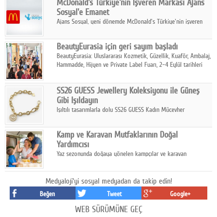
McDonald's Türkiye'nin İşveren Markası Ajans
tamamladı.
Sosyal'e Emanet
Ajans Sosyal, yeni dönemde McDonald's Türkiye'nin işveren
markası iletişim stratejisini oluşturacak.
BeautyEurasia için geri sayım başladı
BeautyEurasia: Uluslararası Kozmetik, Güzellik, Kuaför, Ambalaj,
Hammadde, Hijyen ve Private Label Fuarı, 2–4 Eylül tarihleri
arasında düzenlenecek.
SS26 GUESS Jewellery Koleksiyonu ile Güneş
Gibi Işıldayın
Işıltılı tasarımlarla dolu SS26 GUESS Kadın Mücevher
Koleksiyonu, yaz gardıroplarına modern lüksün zarif
dokunuşunu taşıyor.
Kamp ve Karavan Mutfaklarının Doğal
Yardımcısı
Yaz sezonunda doğaya yönelen kampçılar ve karavan
tutkunları, bulaşıklar için sıcak suya ihtiyaç duymadan güçlü
temizlik sağlayan, çevreye duyarlı bitkisel içerikli ürünleri tercih
ediyor.
Medyaloji'yi sosyal medyadan da takip edin!
Beğen
Tweet
Google+
WEB SÜRÜMÜNE GEÇ