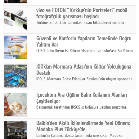
Çelik FAVÖK Marjını %16,1'e yükseltti.
vivo ve FOTON "Türkiye'nin Portreleri" mobil
fotoğrafçılık yarışması başladı
Türkiye'nin dört bir yanındaki insan hikâyelerini görünür
kılmayı amaçlayan yarışma, katılımcıları yaşadıkları coğrafyanın
insanını, kültürünü ve yaşamını portre fotoğraflarıyla
Güvenli ve Konforlu Yapıların Temelinde Doğru
anlatmaya davet ediyor.
Yalıtım Var
CUBO, CuboTherm Isı Yalıtım Sistemleri ve CuboSeal Su Yalıtım
Sistemleri ile yapılara dört mevsim konfor, yüksek dayanıklılık
ve sürdürülebilir çözümler sunuyor.
İDO'dan Marmara Adası'nın Kültür Yolculuğuna
Destek
İDO, 5. Marmara Adası Edebiyat Festivali'nin ulaşım sponsoru
olarak kültür, sanat ve ada turizmine olan katkısını devam
ettiriyor.
İçecekten Ara Öğüne Balın Kullanım Alanları
Çeşitleniyor
Balparmak tarafından IPSOS iş birliğiyle yapılan araştırma
sonuçlarına göre, bal tüketicilerinin yüzde 34'ünün balı çay ve
ıhlamur gibi içeceklerde tercih ettiğini ortaya koyuyor.
Daikin'den Akıllı İklimlendirmede Yeni Dönem:
Madoka Plus Türkiye'de
Daikin'in kullanıcı dostu tasarımıyla öne çıkan Madoka