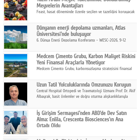
kurmayı hedefleyen vizyonuyla uluslararası pazarlara açılıyor.
Meyvelerin Avantajları
Feast, hasat döneminde özenle seçilen ve tazeliğini koruyacak
şekilde dondurulan meyve ürünleriyle tüketicilere dört mevsim
pratik, güvenilir ve lezzetli bir alternatif sunuyor.
Dünyanın enerji depolama uzmanları, Atlas
Üniversitesi'nde buluşuyor
6. Dünya Enerji Depolama Konferansı – WESC-2026, 9-12
Ağustos 2026 tarihleri arasında İstanbul Atlas Üniversitesi ev
sahipliğinde gerçekleştirilecek.
Medcem Çimento Grubu, Karbon Maliyet Riskini
Yeni Finansal Araçlarla Yönetiyor
Medcem Çimento Grubu, karbonsuzlaşma stratejisini finansal
risk yönetimi uygulamalarıyla güçlendiren yeni bir adım attı.
Uzun Tatil Yolculuklarında Omzunuzu Koruyun
Central Hospital Ortopedi ve Travmatoloji Uzmanı Prof. Dr. Akif
Albayrak, basit önlemler ve doğru oturma alışkanlıklarıyla
yolculukların çok daha konforlu geçirilebileceğini belirtiyor.
İş Girişim Sermayesi'nden ABD'de Dev Satın
Alma: Enlila, Crescenta Biosciences'ın Ana
Ortağı Oldu
İş Girişim Sermayesi, biyoteknoloji alanındaki büyüme
stratejisini uluslararası ölçeğe taşıyan satın alma hamlesini