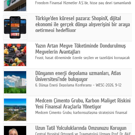
Freedom Finansal Hizmetler A.Ş.'de, hisse pay devri tamamlandı
ve yönetim kurulu belirlendi. Yapılan genel kurul toplantısında
Turkish Bank'ın ticaret unvanının “Freedom Bank A.Ş.” olmasına
Türkiye'den küresel pazara: ShopinX, dijital
karar verildi.
ekonomi ile gerçek dünya alışverişini bir araya
getirmeyi hedefliyor
Türkiye'de geliştirilen teknoloji girişimi ShopinX, dijital
ekonomi ile gerçek dünya alışveriş deneyimi arasında köprü
Yazın Artan Meyve Tüketiminde Dondurulmuş
kurmayı hedefleyen vizyonuyla uluslararası pazarlara açılıyor.
Meyvelerin Avantajları
Feast, hasat döneminde özenle seçilen ve tazeliğini koruyacak
şekilde dondurulan meyve ürünleriyle tüketicilere dört mevsim
pratik, güvenilir ve lezzetli bir alternatif sunuyor.
Dünyanın enerji depolama uzmanları, Atlas
Üniversitesi'nde buluşuyor
6. Dünya Enerji Depolama Konferansı – WESC-2026, 9-12
Ağustos 2026 tarihleri arasında İstanbul Atlas Üniversitesi ev
sahipliğinde gerçekleştirilecek.
Medcem Çimento Grubu, Karbon Maliyet Riskini
Yeni Finansal Araçlarla Yönetiyor
Medcem Çimento Grubu, karbonsuzlaşma stratejisini finansal
risk yönetimi uygulamalarıyla güçlendiren yeni bir adım attı.
Uzun Tatil Yolculuklarında Omzunuzu Koruyun
Central Hospital Ortopedi ve Travmatoloji Uzmanı Prof. Dr. Akif