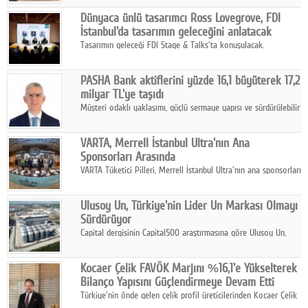
ortaklığıyla özel bir davete ev sahipliği yaptı.
Google Plus
Dünyaca ünlü tasarımcı Ross Lovegrove, FDI
İstanbul'da tasarımın geleceğini anlatacak
© 2026 TÜM HAKLARI SAKLIDIR
Tasarımın geleceği FDI Stage & Talks'ta konuşulacak.
PASHA Bank aktiflerini yüzde 16,1 büyüterek 17,2
milyar TL'ye taşıdı
Müşteri odaklı yaklaşımı, güçlü sermaye yapısı ve sürdürülebilir
büyüme stratejisiyle faaliyetlerini sürdüren PASHA Bank, 2026
yılının ilk yarısında güçlü finansal performansını korudu.
VARTA, Merrell İstanbul Ultra'nın Ana
Sponsorları Arasında
VARTA Tüketici Pilleri, Merrell İstanbul Ultra'nın ana sponsorları
arasında yer alarak sporun, performansın ve aktif yaşamın
enerjisine güç katıyor.
Ulusoy Un, Türkiye'nin Lider Un Markası Olmayı
Sürdürüyor
Capital dergisinin Capital500 araştırmasına göre Ulusoy Un,
2025 yılında gerçekleştirdiği 66 milyar 937 milyon TL satış
hasılatıyla Türkiye'nin en büyük 83. firması oldu.
Kocaer Çelik FAVÖK Marjını %16,1'e Yükselterek
Bilanço Yapısını Güçlendirmeye Devam Etti
Türkiye'nin önde gelen çelik profil üreticilerinden Kocaer Çelik
ikinci çeyrek ve ilk yarı finansal sonuçlarını açıkladı. Kocaer