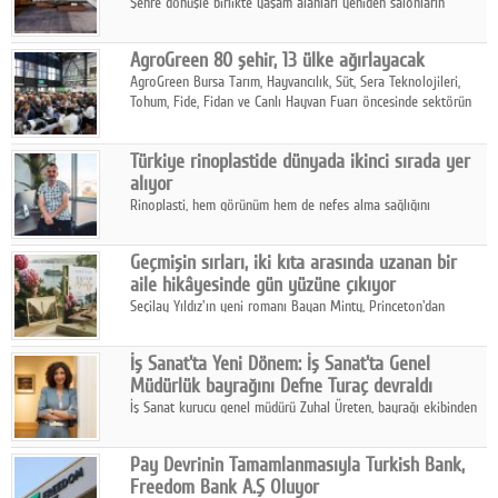
Şehre dönüşle birlikte yaşam alanları yeniden salonların
kalbine kayarken, mobilya sektörünün öncü markası Art Design
sonbaharın tasarım kodlarını açıklıyor.
AgroGreen 80 şehir, 13 ülke ağırlayacak
AgroGreen Bursa Tarım, Hayvancılık, Süt, Sera Teknolojileri,
Tohum, Fide, Fidan ve Canlı Hayvan Fuarı öncesinde sektörün
tüm paydaşları güç birliği yaptı.
Türkiye rinoplastide dünyada ikinci sırada yer
alıyor
Rinoplasti, hem görünüm hem de nefes alma sağlığını
ilgilendiren yönüyle bu alanın en dikkat çeken başlıklarından
biri konumunda.
Geçmişin sırları, iki kıta arasında uzanan bir
aile hikâyesinde gün yüzüne çıkıyor
Seçilay Yıldız'ın yeni romanı Bayan Minty, Princeton'dan
Büyükada'ya, 1960'ların Adana'sından günümüze uzanan çok
katmanlı bir aile hikâyesi anlatıyor.
İş Sanat'ta Yeni Dönem: İş Sanat'ta Genel
Müdürlük bayrağını Defne Turaç devraldı
İş Sanat kurucu genel müdürü Zuhal Üreten, bayrağı ekibinden
Defne Turaç'a devretti.
Pay Devrinin Tamamlanmasıyla Turkish Bank,
Freedom Bank A.Ş Oluyor