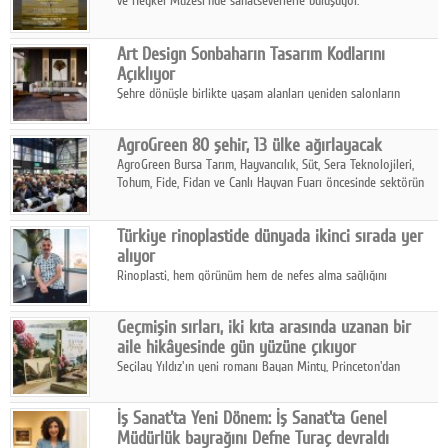
ve Heykel Müzesi'nde sanatseverlerle buluşuyor.
Art Design Sonbaharın Tasarım Kodlarını
Açıklıyor
Şehre dönüşle birlikte yaşam alanları yeniden salonların
kalbine kayarken, mobilya sektörünün öncü markası Art Design
sonbaharın tasarım kodlarını açıklıyor.
AgroGreen 80 şehir, 13 ülke ağırlayacak
AgroGreen Bursa Tarım, Hayvancılık, Süt, Sera Teknolojileri,
Tohum, Fide, Fidan ve Canlı Hayvan Fuarı öncesinde sektörün
tüm paydaşları güç birliği yaptı.
Türkiye rinoplastide dünyada ikinci sırada yer
alıyor
Rinoplasti, hem görünüm hem de nefes alma sağlığını
ilgilendiren yönüyle bu alanın en dikkat çeken başlıklarından
biri konumunda.
Geçmişin sırları, iki kıta arasında uzanan bir
aile hikâyesinde gün yüzüne çıkıyor
Seçilay Yıldız'ın yeni romanı Bayan Minty, Princeton'dan
Büyükada'ya, 1960'ların Adana'sından günümüze uzanan çok
katmanlı bir aile hikâyesi anlatıyor.
İş Sanat'ta Yeni Dönem: İş Sanat'ta Genel
Müdürlük bayrağını Defne Turaç devraldı