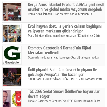
Derya Arms, İstanbul Prohunt 2026'da yeni nesil
Facebook
ürünlerini ve global marka vizyonunu sergiledi
Derya Arms, İstanbul Fuar Merkezi'nde düzenlenen 13.
Diziler
Uluslararası İstanbul Prohunt Av, Silah ve Doğa Sporları
Fuarı'nda sektör profesyonelleri, iş ortakları, bayiler ve son
Karikatür
Evcil hayvan dostu iş yerleri çalışan bağlılığını
kullanıcılarla bir araya geldi.
ve işveren markasını güçlendiriyor
Youtube
Mars Türkiye, dünya genelinde kutlanan "Köpeğini İşe Götür
Haftası" kapsamında, evcil hayvan dostu iş yeri uygulamalarının
çalışan bağlılığı, iyi olma hali ve işveren markası üzerindeki
Polemik
Otomotiv Gazetecileri Derneği'nin Dijital
etkisine dikkat çekti.
Mecraları Yenilendi
Reklam
Otomotiv medyasının çatı kuruluşu OGD, dijitalleşen medya
dünyasına uyum sağlama ve iletişim ağını güçlendirme
Yazarlar
hedefiyle internet sitesini ve sosyal medya kanallarını yeniledi.
Ünlü piyanist Salih Can Gevrek'in piyano ile
yolculuğu Avrupa'da ritm kazanıyor
Künye
SALİH CAN GEVREK: “PİYANO TÜM ORKESTRAYI TAMAMLAYAN
BİR ENSTRÜMAN OLARAK BAŞLIBAŞINA BİR ORKESTRA GİBİ
SOSYAL MEDYA
ETKİ YARATIYOR"
TGC 2026 Sedat Simavi Ödülleri'ne başvurular
Facebook
devam ediyor
Türkiye Gazeteciler Cemiyeti'nin (TGC) Kurucu Başkanı Sedat
Twitter
Simavi adına 50 yıldır verilen ödüllere başvurular devam ediyor.