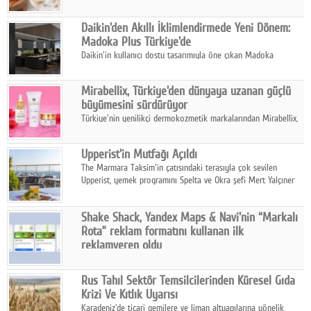
sonuçlarına göre, bal tüketicilerinin yüzde 34'ünün balı çay ve
ıhlamur gibi içeceklerde tercih ettiğini ortaya koyuyor.
Daikin'den Akıllı İklimlendirmede Yeni Dönem:
Madoka Plus Türkiye'de
Daikin'in kullanıcı dostu tasarımıyla öne çıkan Madoka
ailesinin yeni nesil teknolojilerle donatılmış son modeli VRV
kontrol ünitesi Madoka Plus Türkiye'de satışa sunuldu.
Mirabellix, Türkiye'den dünyaya uzanan güçlü
büyümesini sürdürüyor
Türkiye'nin yenilikçi dermokozmetik markalarından Mirabellix,
yüksek kalite standartlarında geliştirdiği cilt ve saç bakım
ürünleriyle hem yurt içinde hem de uluslararası pazarlarda
Upperist'in Mutfağı Açıldı
büyümesini sürdürüyor.
The Marmara Taksim'in çatısındaki terasıyla çok sevilen
Upperist, yemek programını Spelta ve Okra şefi Mert Yalçıner
ile başlatıyor.
Shake Shack, Yandex Maps & Navi'nin “Markalı
Rota” reklam formatını kullanan ilk
reklamveren oldu
Shake Shack, fiziksel restoranlarındaki ziyaretçi sayısını
artırmak amacıyla Cereyan Medya ve Yandex Ads iş birliğiyle
Rus Tahıl Sektör Temsilcilerinden Küresel Gıda
Yandex Maps & Navi'nin yeni "Markalı Rota" reklam formatını
Krizi Ve Kıtlık Uyarısı
kullanan ilk marka oldu.
Karadeniz'de ticari gemilere ve liman altyapılarına yönelik