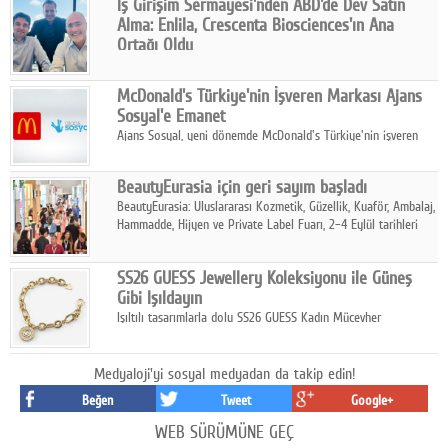
İş Girişim Sermayesi'nden ABD'de Dev Satın
Alma: Enlila, Crescenta Biosciences'ın Ana
Ortağı Oldu
İş Girişim Sermayesi, biyoteknoloji alanındaki büyüme
stratejisini uluslararası ölçeğe taşıyan satın alma hamlesini
McDonald's Türkiye'nin İşveren Markası Ajans
tamamladı.
Sosyal'e Emanet
Ajans Sosyal, yeni dönemde McDonald's Türkiye'nin işveren
markası iletişim stratejisini oluşturacak.
BeautyEurasia için geri sayım başladı
BeautyEurasia: Uluslararası Kozmetik, Güzellik, Kuaför, Ambalaj,
Hammadde, Hijyen ve Private Label Fuarı, 2–4 Eylül tarihleri
arasında düzenlenecek.
SS26 GUESS Jewellery Koleksiyonu ile Güneş
Gibi Işıldayın
Işıltılı tasarımlarla dolu SS26 GUESS Kadın Mücevher
Koleksiyonu, yaz gardıroplarına modern lüksün zarif
dokunuşunu taşıyor.
Medyaloji'yi sosyal medyadan da takip edin!
Beğen
Tweet
Google+
WEB SÜRÜMÜNE GEÇ