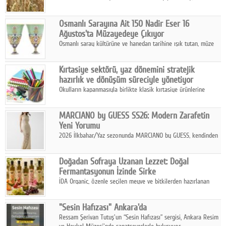
artan saldırılar, küresel tahıl piyasalarını alarm durumuna
geçirdi.
Osmanlı Sarayına Ait 150 Nadir Eser 16
Ağustos'ta Müzayedeye Çıkıyor
Osmanlı saray kültürüne ve hanedan tarihine ışık tutan, müze
koleksiyonlarıyla yarışacak nitelikteki 150 seçkin eser, 16
Ağustos'ta Arthill Müzecilik'in düzenleyeceği özel müzayedede
Kırtasiye sektörü, yaz dönemini stratejik
koleksiyonerlerle buluşuyor
hazırlık ve dönüşüm süreciyle yönetiyor
Okulların kapanmasıyla birlikte klasik kırtasiye ürünlerine
yönelik talepte azalma yaşansa da sektör yaz aylarını hobi,
sanat ve eğitici aktivite ürünleriyle dinamik bir biçimde
MARCIANO by GUESS SS26: Modern Zarafetin
geçiriyor.
Yeni Yorumu
2026 İlkbahar/Yaz sezonunda MARCIANO by GUESS, kendinden
emin bir duruşu modern bir çekicilik anlayışıyla buluşturuyor.
Doğadan Sofraya Uzanan Lezzet: Doğal
Fermantasyonun İzinde Sirke
İDA Organic, özenle seçilen meyve ve bitkilerden hazırlanan
sirke çeşitleriyle geleneksel lezzet kültürünü bugünün
sofralarına taşıyor.
"Sesin Hafızası" Ankara'da
Ressam Şerivan Tutuş'un “Sesin Hafızası” sergisi, Ankara Resim