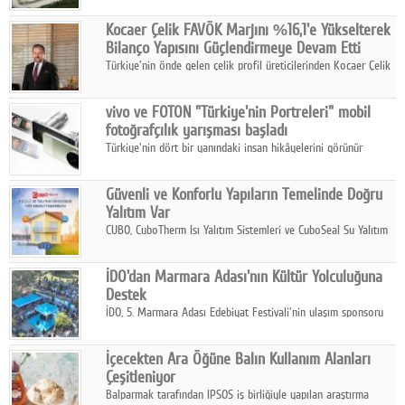
hasılatıyla Türkiye'nin en büyük 83. firması oldu.
Kocaer Çelik FAVÖK Marjını %16,1'e Yükselterek
Bilanço Yapısını Güçlendirmeye Devam Etti
Türkiye'nin önde gelen çelik profil üreticilerinden Kocaer Çelik
ikinci çeyrek ve ilk yarı finansal sonuçlarını açıkladı. Kocaer
Çelik FAVÖK Marjını %16,1'e yükseltti.
vivo ve FOTON "Türkiye'nin Portreleri" mobil
fotoğrafçılık yarışması başladı
Türkiye'nin dört bir yanındaki insan hikâyelerini görünür
kılmayı amaçlayan yarışma, katılımcıları yaşadıkları coğrafyanın
insanını, kültürünü ve yaşamını portre fotoğraflarıyla
Güvenli ve Konforlu Yapıların Temelinde Doğru
anlatmaya davet ediyor.
Yalıtım Var
CUBO, CuboTherm Isı Yalıtım Sistemleri ve CuboSeal Su Yalıtım
Sistemleri ile yapılara dört mevsim konfor, yüksek dayanıklılık
ve sürdürülebilir çözümler sunuyor.
İDO'dan Marmara Adası'nın Kültür Yolculuğuna
Destek
İDO, 5. Marmara Adası Edebiyat Festivali'nin ulaşım sponsoru
olarak kültür, sanat ve ada turizmine olan katkısını devam
ettiriyor.
İçecekten Ara Öğüne Balın Kullanım Alanları
Çeşitleniyor
Balparmak tarafından IPSOS iş birliğiyle yapılan araştırma