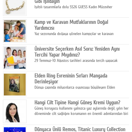
Gibi Işıldayın
Işıltılı tasarımlarla dolu SS26 GUESS Kadın Mücevher
Koleksiyonu, yaz gardıroplarına modern lüksün zarif
dokunuşunu taşıyor.
Kamp ve Karavan Mutfaklarının Doğal
Yardımcısı
Yaz sezonunda doğaya yönelen kampçılar ve karavan
tutkunları, bulaşıklar için sıcak suya ihtiyaç duymadan güçlü
temizlik sağlayan, çevreye duyarlı bitkisel içerikli ürünleri tercih
Üniversite Seçerken Asıl Soru: Yeniden Aynı
ediyor.
Tercihi Yapar Mıydınız?
29 Temmuz-10 Ağustos tarihleri arasında tercih yapacak
milyonlarca üniversite adayı için en kritik karar süreci başladı.
Elden Ring Evreninin Sırları Mangada
Derinleşiyor
Dünya çapında milyonlarca oyuncuyu büyüleyen Elden
Ring evreni, resmi manga serisi Altın Ağaç'a Yolculuk ile mizahı,
aksiyonu ve karanlık fantastik atmosferi bir araya getirmeyi
Hangi Cilt Tipine Hangi Güneş Kremi Uygun?
sürdürüyor.
Güneş koruyucu kullanımı yalnızca yaz aylarında değil, yılın her
döneminde cilt sağlığını korumanın en önemli adımlarından biri
olarak öne çıkıyor.
Dünyaca Ünlü Remos, Titanic Luxury Collection