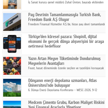
İş Sanat kurucu genel müdürü Zuhal Üreten, bayrağı ekibinden
Defne Turaç'a devretti.
Pay Devrinin Tamamlanmasıyla Turkish Bank,
Freedom Bank A.Ş Oluyor
Freedom Finansal Hizmetler A.Ş.'de, hisse pay devri tamamlandı
ve yönetim kurulu belirlendi. Yapılan genel kurul toplantısında
Turkish Bank'ın ticaret unvanının “Freedom Bank A.Ş.” olmasına
Türkiye'den küresel pazara: ShopinX, dijital
karar verildi.
ekonomi ile gerçek dünya alışverişini bir araya
getirmeyi hedefliyor
Türkiye'de geliştirilen teknoloji girişimi ShopinX, dijital
ekonomi ile gerçek dünya alışveriş deneyimi arasında köprü
Yazın Artan Meyve Tüketiminde Dondurulmuş
kurmayı hedefleyen vizyonuyla uluslararası pazarlara açılıyor.
Meyvelerin Avantajları
Feast, hasat döneminde özenle seçilen ve tazeliğini koruyacak
şekilde dondurulan meyve ürünleriyle tüketicilere dört mevsim
pratik, güvenilir ve lezzetli bir alternatif sunuyor.
Dünyanın enerji depolama uzmanları, Atlas
Üniversitesi'nde buluşuyor
6. Dünya Enerji Depolama Konferansı – WESC-2026, 9-12
Ağustos 2026 tarihleri arasında İstanbul Atlas Üniversitesi ev
sahipliğinde gerçekleştirilecek.
Medcem Çimento Grubu, Karbon Maliyet Riskini
Yeni Finansal Araçlarla Yönetiyor