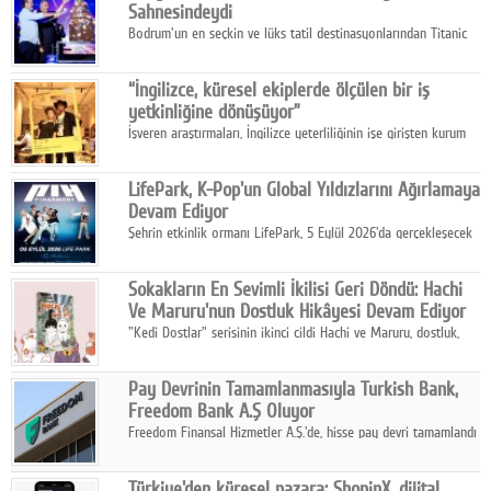
Sahnesindeydi
Bodrum'un en seçkin ve lüks tatil destinasyonlarından Titanic
Luxury Collection Bodrum, bu yıl 10. kuruluş yılını kutlarken,
yaz etkinlikleri kapsamında uluslararası yıldızları ağırlamaya
“İngilizce, küresel ekiplerde ölçülen bir iş
devam ediyor
yetkinliğine dönüşüyor”
İşveren araştırmaları, İngilizce yeterliliğinin işe girişten kurum
içi gelişime kadar daha sistemli biçimde değerlendirildiğini
gösteriyor.
LifePark, K-Pop'un Global Yıldızlarını Ağırlamaya
Devam Ediyor
Şehrin etkinlik ormanı LifePark, 5 Eylül 2026'da gerçekleşecek
K-Pop Festivali 3 ile bir kez daha İstanbul'u dünya K-Pop
haritasında önemli bir destinasyon haline getirmeye
Sokakların En Sevimli İkilisi Geri Döndü: Hachi
hazırlanıyor.
Ve Maruru'nun Dostluk Hikâyesi Devam Ediyor
"Kedi Dostlar" serisinin ikinci cildi Hachi ve Maruru, dostluk,
dayanışma ve umudun iç ısıtan hikâyesini bu kez kış
mevsiminin zorlu koşulları eşliğinde anlatıyor.
Pay Devrinin Tamamlanmasıyla Turkish Bank,
Freedom Bank A.Ş Oluyor
Freedom Finansal Hizmetler A.Ş.'de, hisse pay devri tamamlandı
ve yönetim kurulu belirlendi. Yapılan genel kurul toplantısında
Turkish Bank'ın ticaret unvanının “Freedom Bank A.Ş.” olmasına
Türkiye'den küresel pazara: ShopinX, dijital