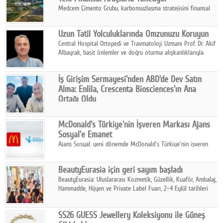
Medcem Çimento Grubu, karbonsuzlaşma stratejisini finansal
risk yönetimi uygulamalarıyla güçlendiren yeni bir adım attı.
Uzun Tatil Yolculuklarında Omzunuzu Koruyun
Central Hospital Ortopedi ve Travmatoloji Uzmanı Prof. Dr. Akif
Albayrak, basit önlemler ve doğru oturma alışkanlıklarıyla
yolculukların çok daha konforlu geçirilebileceğini belirtiyor.
İş Girişim Sermayesi'nden ABD'de Dev Satın
Alma: Enlila, Crescenta Biosciences'ın Ana
Ortağı Oldu
İş Girişim Sermayesi, biyoteknoloji alanındaki büyüme
stratejisini uluslararası ölçeğe taşıyan satın alma hamlesini
McDonald's Türkiye'nin İşveren Markası Ajans
tamamladı.
Sosyal'e Emanet
Ajans Sosyal, yeni dönemde McDonald's Türkiye'nin işveren
markası iletişim stratejisini oluşturacak.
BeautyEurasia için geri sayım başladı
BeautyEurasia: Uluslararası Kozmetik, Güzellik, Kuaför, Ambalaj,
Hammadde, Hijyen ve Private Label Fuarı, 2–4 Eylül tarihleri
arasında düzenlenecek.
SS26 GUESS Jewellery Koleksiyonu ile Güneş