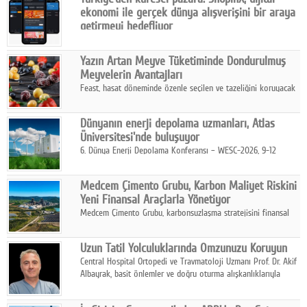
karar verildi.
ekonomi ile gerçek dünya alışverişini bir araya
getirmeyi hedefliyor
Türkiye'de geliştirilen teknoloji girişimi ShopinX, dijital
ekonomi ile gerçek dünya alışveriş deneyimi arasında köprü
Yazın Artan Meyve Tüketiminde Dondurulmuş
kurmayı hedefleyen vizyonuyla uluslararası pazarlara açılıyor.
Meyvelerin Avantajları
Feast, hasat döneminde özenle seçilen ve tazeliğini koruyacak
şekilde dondurulan meyve ürünleriyle tüketicilere dört mevsim
pratik, güvenilir ve lezzetli bir alternatif sunuyor.
Dünyanın enerji depolama uzmanları, Atlas
Üniversitesi'nde buluşuyor
6. Dünya Enerji Depolama Konferansı – WESC-2026, 9-12
Ağustos 2026 tarihleri arasında İstanbul Atlas Üniversitesi ev
sahipliğinde gerçekleştirilecek.
Medcem Çimento Grubu, Karbon Maliyet Riskini
Yeni Finansal Araçlarla Yönetiyor
Medcem Çimento Grubu, karbonsuzlaşma stratejisini finansal
risk yönetimi uygulamalarıyla güçlendiren yeni bir adım attı.
Uzun Tatil Yolculuklarında Omzunuzu Koruyun
Central Hospital Ortopedi ve Travmatoloji Uzmanı Prof. Dr. Akif
Albayrak, basit önlemler ve doğru oturma alışkanlıklarıyla
yolculukların çok daha konforlu geçirilebileceğini belirtiyor.