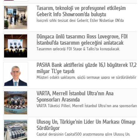
Google Plus
Tasarım, teknoloji ve profesyonel etkileşim
Geberit Info Showroom'da buluştu
© 2026 TÜM HAKLARI SAKLIDIR
İsviçreli sıhhi tesisat devi Geberit; Etiler Nisbetiye ON'da
konumlanan Info Showroom'unda Cosentino ve Smeg iş
ortaklığıyla özel bir davete ev sahipliği yaptı.
Dünyaca ünlü tasarımcı Ross Lovegrove, FDI
İstanbul'da tasarımın geleceğini anlatacak
Tasarımın geleceği FDI Stage & Talks'ta konuşulacak.
PASHA Bank aktiflerini yüzde 16,1 büyüterek 17,2
milyar TL'ye taşıdı
Müşteri odaklı yaklaşımı, güçlü sermaye yapısı ve sürdürülebilir
büyüme stratejisiyle faaliyetlerini sürdüren PASHA Bank, 2026
yılının ilk yarısında güçlü finansal performansını korudu.
VARTA, Merrell İstanbul Ultra'nın Ana
Sponsorları Arasında
VARTA Tüketici Pilleri, Merrell İstanbul Ultra'nın ana sponsorları
arasında yer alarak sporun, performansın ve aktif yaşamın
enerjisine güç katıyor.
Ulusoy Un, Türkiye'nin Lider Un Markası Olmayı
Sürdürüyor
Capital dergisinin Capital500 araştırmasına göre Ulusoy Un,
2025 yılında gerçekleştirdiği 66 milyar 937 milyon TL satış