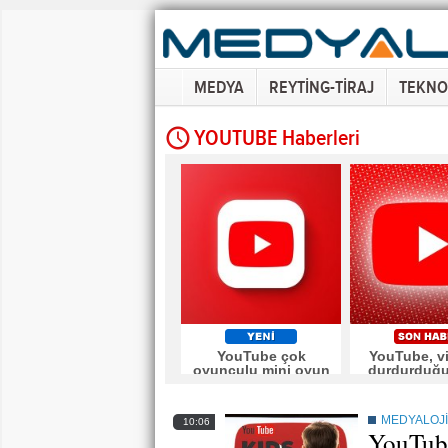
MEDYA
REYTİNG-TİRAJ
TEKNO
YOUTUBE Haberleri
YouTube çok
YouTube, v
oyunculu mini oyun
durdurduğ
denemesine başladı
reklam gös
MEDYALOJİ
10:06
YouTube