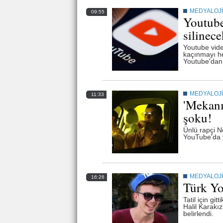
MEDYALOJİ
09:55
Youtube
silinece
Youtube vide
kaçınmayı hed
Youtube'dan 
MEDYALOJİ
11:33
'Mekanı
şoku!
Ünlü rapçi N
YouTube'da y
MEDYALOJİ
16:26
Türk Yo
Tatil için gi
Halil Karakı
belirlendi.