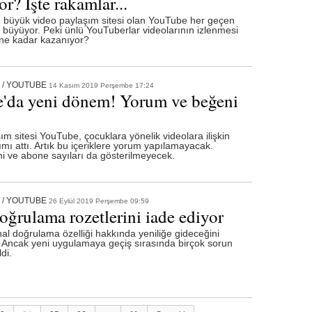
r? İşte rakamlar...
 büyük video paylaşım sitesi olan YouTube her geçen
büyüyor. Peki ünlü YouTuberlar videolarının izlenmesi
 ne kadar kazanıyor?
/
YOUTUBE
14 Kasım 2019 Perşembe 17:24
'da yeni dönem! Yorum ve beğeni
ım sitesi YouTube, çocuklara yönelik videolara ilişkin
mı attı. Artık bu içeriklere yorum yapılamayacak.
i ve abone sayıları da gösterilmeyecek.
/
YOUTUBE
26 Eylül 2019 Perşembe 09:59
oğrulama rozetlerini iade ediyor
l doğrulama özelliği hakkında yeniliğe gideceğini
Ancak yeni uygulamaya geçiş sırasında birçok sorun
di.