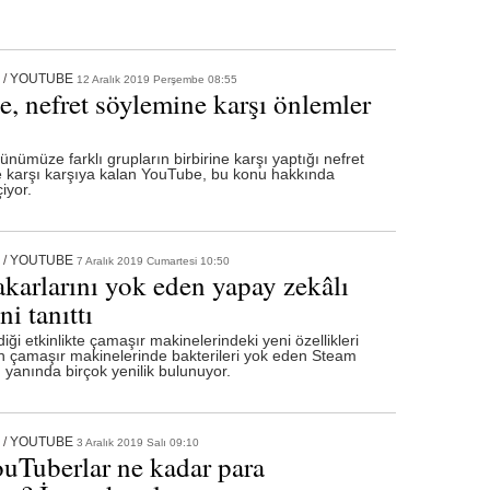
/
YOUTUBE
12 Aralık 2019 Perşembe 08:55
, nefret söylemine karşı önlemler
nümüze farklı grupların birbirine karşı yaptığı nefret
e karşı karşıya kalan YouTube, bu konu hakkında
iyor.
/
YOUTUBE
7 Aralık 2019 Cumartesi 10:50
akarlarını yok eden yapay zekâlı
ni tanıttı
ği etkinlikte çamaşır makinelerindeki yeni özellikleri
nin çamaşır makinelerinde bakterileri yok eden Steam
n yanında birçok yenilik bulunuyor.
/
YOUTUBE
3 Aralık 2019 Salı 09:10
uTuberlar ne kadar para