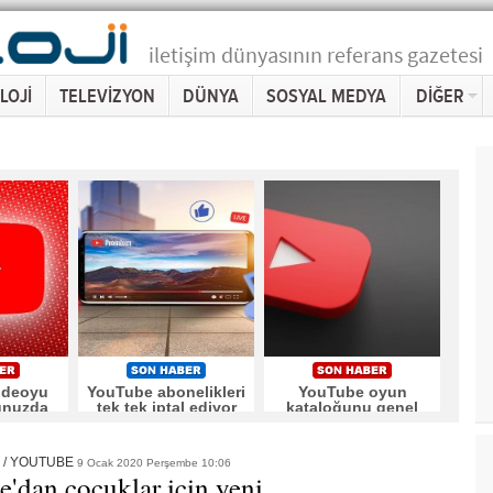
iletişim dünyasının referans gazetesi
LOJİ
TELEVİZYON
DÜNYA
SOSYAL MEDYA
DİĞER
ideoyu
YouTube abonelikleri
YouTube oyun
unuzda
tek tek iptal ediyor
kataloğunu genel
terecek
erişime açtı
/
YOUTUBE
9 Ocak 2020 Perşembe 10:06
'dan çocuklar için yeni