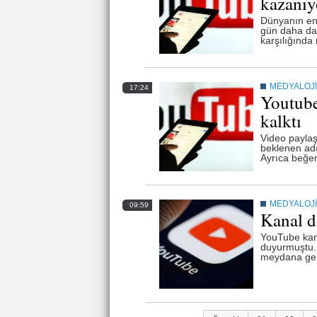
kazanıyo
Dünyanın en
gün daha da 
karşılığında
MEDYALOJİ
17:24
Youtube
kalktı
Video paylaş
beklenen adı
Ayrıca beğen
MEDYALOJİ
09:59
Kanal d
YouTube kana
duyurmuştu. 
meydana gel