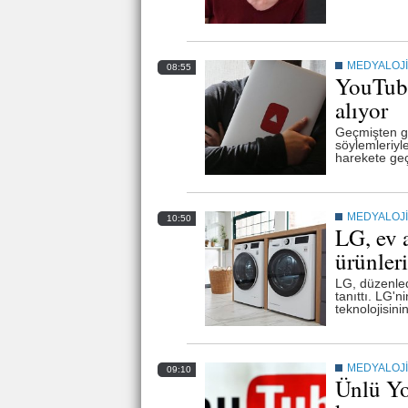
MEDYALOJİ
08:55
YouTube
alıyor
Geçmişten gü
söylemleriyl
harekete geç
MEDYALOJİ
10:50
LG, ev 
ürünleri
LG, düzenledi
tanıttı. LG'
teknolojisini
MEDYALOJİ
09:10
Ünlü Yo