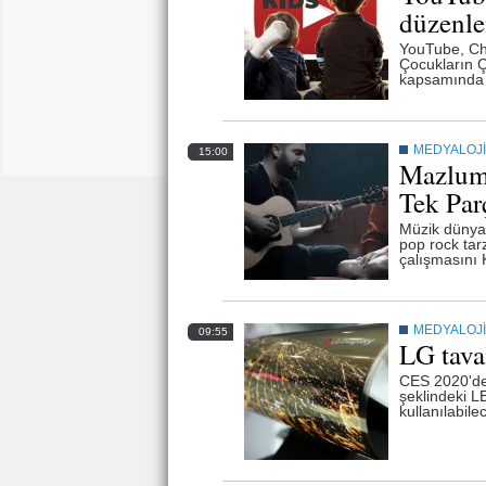
düzenl
YouTube, Chi
Çocukların 
kapsamında y
MEDYALOJİ
15:00
Mazlum 
Tek Parç
Müzik dünyas
pop rock tarz
çalışmasını 
MEDYALOJİ
09:55
LG tava
CES 2020'de 
şeklindeki LE
kullanılabile