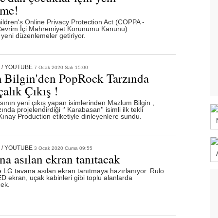
eme!
ldren's Online Privacy Protection Act (COPPA -
Çevrim İçi Mahremiyet Korunumu Kanunu)
eni düzenlemeler getiriyor.
/
YOUTUBE
7 Ocak 2020 Salı 15:00
Bilgin'den PopRock Tarzında
alık Çıkış !
ının yeni çıkış yapan isimlerinden Mazlum Bilgin ,
ında projelendirdiği ‘' Karabasan'' isimli ilk tekli
Kınay Production etiketiyle dinleyenlere sundu.
/
YOUTUBE
3 Ocak 2020 Cuma 09:55
na asılan ekran tanıtacak
LG tavana asılan ekran tanıtmaya hazırlanıyor. Rulo
D ekran, uçak kabinleri gibi toplu alanlarda
cek.