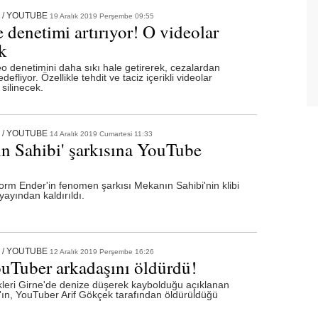
/
YOUTUBE
19 Aralık 2019 Perşembe 09:55
 denetimi artırıyor! O videolar
k
o denetimini daha sıkı hale getirerek, cezalardan
efliyor. Özellikle tehdit ve taciz içerikli videolar
silinecek.
/
YOUTUBE
14 Aralık 2019 Cumartesi 11:33
n Sahibi' şarkısına YouTube
orm Ender'in fenomen şarkısı Mekanın Sahibi'nin klibi
ayından kaldırıldı.
/
YOUTUBE
12 Aralık 2019 Perşembe 16:26
uTuber arkadaşını öldürdü!
ttikleri Girne'de denize düşerek kaybolduğu açıklanan
z'ın, YouTuber Arif Gökçek tarafından öldürüldüğü