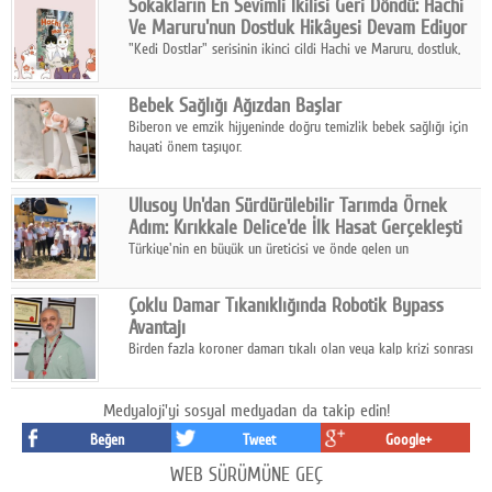
Sokakların En Sevimli İkilisi Geri Döndü: Hachi
hazırlanıyor.
Ve Maruru'nun Dostluk Hikâyesi Devam Ediyor
"Kedi Dostlar" serisinin ikinci cildi Hachi ve Maruru, dostluk,
dayanışma ve umudun iç ısıtan hikâyesini bu kez kış
mevsiminin zorlu koşulları eşliğinde anlatıyor.
Bebek Sağlığı Ağızdan Başlar
Biberon ve emzik hijyeninde doğru temizlik bebek sağlığı için
hayati önem taşıyor.
Ulusoy Un'dan Sürdürülebilir Tarımda Örnek
Adım: Kırıkkale Delice'de İlk Hasat Gerçekleşti
Türkiye'nin en büyük un üreticisi ve önde gelen un
ihracatçılarından Ulusoy Un, Kırıkkale'nin Delice ilçesinde
yürüttüğü iyi tarım ve onarıcı tarım uygulamalarının ilk hasadını
Çoklu Damar Tıkanıklığında Robotik Bypass
gerçekleştirdi.
Avantajı
Birden fazla koroner damarı tıkalı olan veya kalp krizi sonrası
bypass gereksinimi gelişen hastalar için robotik çoklu bypass
cerrahisi önemli bir tedavi seçeneği olarak öne çıkıyor.
Medyaloji'yi sosyal medyadan da takip edin!
Beğen
Tweet
Google+
WEB SÜRÜMÜNE GEÇ