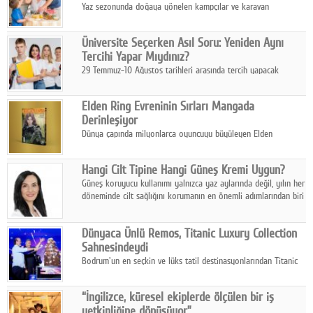
Yaz sezonunda doğaya yönelen kampçılar ve karavan
tutkunları, bulaşıklar için sıcak suya ihtiyaç duymadan güçlü
temizlik sağlayan, çevreye duyarlı bitkisel içerikli ürünleri tercih
Üniversite Seçerken Asıl Soru: Yeniden Aynı
ediyor.
Tercihi Yapar Mıydınız?
29 Temmuz-10 Ağustos tarihleri arasında tercih yapacak
milyonlarca üniversite adayı için en kritik karar süreci başladı.
Elden Ring Evreninin Sırları Mangada
Derinleşiyor
Dünya çapında milyonlarca oyuncuyu büyüleyen Elden
Ring evreni, resmi manga serisi Altın Ağaç'a Yolculuk ile mizahı,
aksiyonu ve karanlık fantastik atmosferi bir araya getirmeyi
Hangi Cilt Tipine Hangi Güneş Kremi Uygun?
sürdürüyor.
Güneş koruyucu kullanımı yalnızca yaz aylarında değil, yılın her
döneminde cilt sağlığını korumanın en önemli adımlarından biri
olarak öne çıkıyor.
Dünyaca Ünlü Remos, Titanic Luxury Collection
Sahnesindeydi
Bodrum'un en seçkin ve lüks tatil destinasyonlarından Titanic
Luxury Collection Bodrum, bu yıl 10. kuruluş yılını kutlarken,
yaz etkinlikleri kapsamında uluslararası yıldızları ağırlamaya
“İngilizce, küresel ekiplerde ölçülen bir iş
devam ediyor
yetkinliğine dönüşüyor”