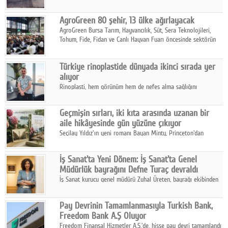
kalbine kayarken, mobilya sektörünün öncü markası Art Design
sonbaharın tasarım kodlarını açıklıyor.
AgroGreen 80 şehir, 13 ülke ağırlayacak
AgroGreen Bursa Tarım, Hayvancılık, Süt, Sera Teknolojileri,
Tohum, Fide, Fidan ve Canlı Hayvan Fuarı öncesinde sektörün
tüm paydaşları güç birliği yaptı.
Türkiye rinoplastide dünyada ikinci sırada yer
alıyor
Rinoplasti, hem görünüm hem de nefes alma sağlığını
ilgilendiren yönüyle bu alanın en dikkat çeken başlıklarından
biri konumunda.
Geçmişin sırları, iki kıta arasında uzanan bir
aile hikâyesinde gün yüzüne çıkıyor
Seçilay Yıldız'ın yeni romanı Bayan Minty, Princeton'dan
Büyükada'ya, 1960'ların Adana'sından günümüze uzanan çok
katmanlı bir aile hikâyesi anlatıyor.
İş Sanat'ta Yeni Dönem: İş Sanat'ta Genel
Müdürlük bayrağını Defne Turaç devraldı
İş Sanat kurucu genel müdürü Zuhal Üreten, bayrağı ekibinden
Defne Turaç'a devretti.
Pay Devrinin Tamamlanmasıyla Turkish Bank,
Freedom Bank A.Ş Oluyor
Freedom Finansal Hizmetler A.Ş.'de, hisse pay devri tamamlandı