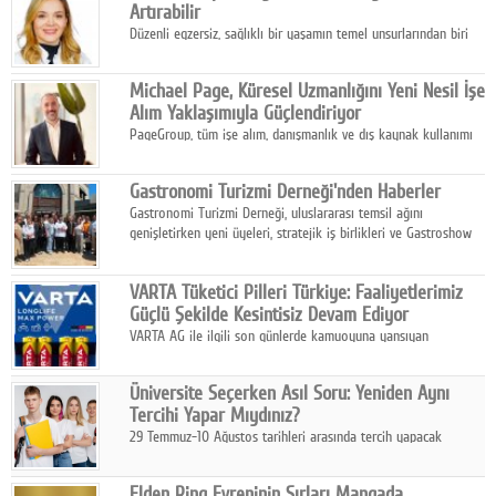
Artırabilir
Düzenli egzersiz, sağlıklı bir yaşamın temel unsurlarından biri
olarak kabul edilirken, bilinçsiz ve kontrolsüz yapılan spor
uygulamaları vücutta istenmeyen sonuçlara neden olabiliyor.
Michael Page, Küresel Uzmanlığını Yeni Nesil İşe
Alım Yaklaşımıyla Güçlendiriyor
PageGroup, tüm işe alım, danışmanlık ve dış kaynak kullanımı
hizmetlerini Michael Page markası altında bir araya getiriyor.
Gastronomi Turizmi Derneği'nden Haberler
Gastronomi Turizmi Derneği, uluslararası temsil ağını
genişletirken yeni üyeleri, stratejik iş birlikleri ve Gastroshow
2026 hazırlıklarıyla Türkiye'nin gastronomi turizmi ekosistemini
güçlendirmeyi sürdürüyor.
VARTA Tüketici Pilleri Türkiye: Faaliyetlerimiz
Güçlü Şekilde Kesintisiz Devam Ediyor
VARTA AG ile ilgili son günlerde kamuoyuna yansıyan
gelişmeler üzerine VARTA Tüketici Pilleri Türkiye,
operasyonlarına ilişkin açıklama yaptı.
Üniversite Seçerken Asıl Soru: Yeniden Aynı
Tercihi Yapar Mıydınız?
29 Temmuz-10 Ağustos tarihleri arasında tercih yapacak
milyonlarca üniversite adayı için en kritik karar süreci başladı.
Elden Ring Evreninin Sırları Mangada