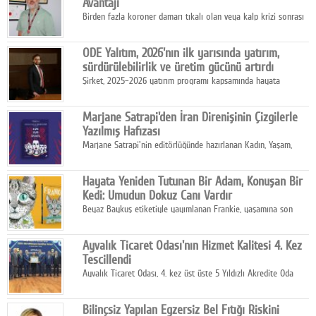
Avantajı
Birden fazla koroner damarı tıkalı olan veya kalp krizi sonrası
bypass gereksinimi gelişen hastalar için robotik çoklu bypass
cerrahisi önemli bir tedavi seçeneği olarak öne çıkıyor.
ODE Yalıtım, 2026'nın ilk yarısında yatırım,
sürdürülebilirlik ve üretim gücünü artırdı
Şirket, 2025–2026 yatırım programı kapsamında hayata
geçirdiği projelerle hem iç pazardaki rekabet gücünü artırdı
hem de ihracat kapasitesini destekleyen altyapısını güçlendirdi.
Marjane Satrapi'den İran Direnişinin Çizgilerle
Yazılmış Hafızası
Marjane Satrapi'nin editörlüğünde hazırlanan Kadın, Yaşam,
Özgürlük, Mahsa Amini'nin ölüm sonrasında başlayan İran
protestolarını tarihsel, siyasal ve toplumsal boyutlarıyla
Hayata Yeniden Tutunan Bir Adam, Konuşan Bir
anlatan bir grafik roman.
Kedi: Umudun Dokuz Canı Vardır
Beyaz Baykuş etiketiyle yayımlanan Frankie, yaşamına son
vermek üzere olan Richard Gold'un karşısına çıkan konuşkan
sokak kedisi Frankie ile başlayan sıra dışı bir hikâyeyi konu
Ayvalık Ticaret Odası'nın Hizmet Kalitesi 4. Kez
alıyor.
Tescillendi
Ayvalık Ticaret Odası, 4. kez üst üste 5 Yıldızlı Akredite Oda
sertifikasını 27 Temmuz Pazartesi günü Ankara'da düzenlenen
törenle aldı.
Bilinçsiz Yapılan Egzersiz Bel Fıtığı Riskini