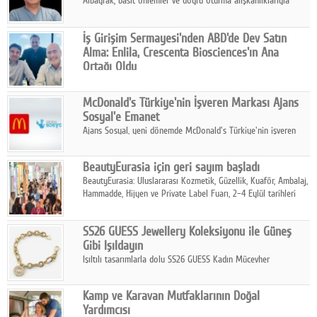
Albayrak, basit önlemler ve doğru oturma alışkanlıklarıyla
yolculukların çok daha konforlu geçirilebileceğini belirtiyor.
İş Girişim Sermayesi'nden ABD'de Dev Satın
Alma: Enlila, Crescenta Biosciences'ın Ana
Ortağı Oldu
İş Girişim Sermayesi, biyoteknoloji alanındaki büyüme
stratejisini uluslararası ölçeğe taşıyan satın alma hamlesini
McDonald's Türkiye'nin İşveren Markası Ajans
tamamladı.
Sosyal'e Emanet
Ajans Sosyal, yeni dönemde McDonald's Türkiye'nin işveren
markası iletişim stratejisini oluşturacak.
BeautyEurasia için geri sayım başladı
BeautyEurasia: Uluslararası Kozmetik, Güzellik, Kuaför, Ambalaj,
Hammadde, Hijyen ve Private Label Fuarı, 2–4 Eylül tarihleri
arasında düzenlenecek.
SS26 GUESS Jewellery Koleksiyonu ile Güneş
Gibi Işıldayın
Işıltılı tasarımlarla dolu SS26 GUESS Kadın Mücevher
Koleksiyonu, yaz gardıroplarına modern lüksün zarif
dokunuşunu taşıyor.
Kamp ve Karavan Mutfaklarının Doğal
Yardımcısı