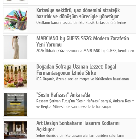
Ağustos'ta Arthill Müzecilik'in düzenleyeceği özel müzayedede
Kırtasiye sektörü, yaz dönemini stratejik
koleksiyonerlerle buluşuyor
hazırlık ve dönüşüm süreciyle yönetiyor
Okulların kapanmasıyla birlikte klasik kırtasiye ürünlerine
yönelik talepte azalma yaşansa da sektör yaz aylarını hobi,
sanat ve eğitici aktivite ürünleriyle dinamik bir biçimde
MARCIANO by GUESS SS26: Modern Zarafetin
geçiriyor.
Yeni Yorumu
2026 İlkbahar/Yaz sezonunda MARCIANO by GUESS, kendinden
emin bir duruşu modern bir çekicilik anlayışıyla buluşturuyor.
Doğadan Sofraya Uzanan Lezzet: Doğal
Fermantasyonun İzinde Sirke
İDA Organic, özenle seçilen meyve ve bitkilerden hazırlanan
sirke çeşitleriyle geleneksel lezzet kültürünü bugünün
sofralarına taşıyor.
"Sesin Hafızası" Ankara'da
Ressam Şerivan Tutuş'un “Sesin Hafızası” sergisi, Ankara Resim
ve Heykel Müzesi'nde sanatseverlerle buluşuyor.
Art Design Sonbaharın Tasarım Kodlarını
Açıklıyor
Şehre dönüşle birlikte yaşam alanları yeniden salonların