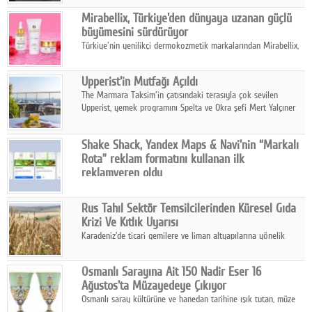
kontrol ünitesi Madoka Plus Türkiye'de satışa sunuldu.
Google Plus
Mirabellix, Türkiye'den dünyaya uzanan güçlü
büyümesini sürdürüyor
© 2026 TÜM HAKLARI SAKLIDIR
Türkiye'nin yenilikçi dermokozmetik markalarından Mirabellix,
yüksek kalite standartlarında geliştirdiği cilt ve saç bakım
ürünleriyle hem yurt içinde hem de uluslararası pazarlarda
Upperist'in Mutfağı Açıldı
büyümesini sürdürüyor.
The Marmara Taksim'in çatısındaki terasıyla çok sevilen
Upperist, yemek programını Spelta ve Okra şefi Mert Yalçıner
ile başlatıyor.
Shake Shack, Yandex Maps & Navi'nin “Markalı
Rota” reklam formatını kullanan ilk
reklamveren oldu
Shake Shack, fiziksel restoranlarındaki ziyaretçi sayısını
artırmak amacıyla Cereyan Medya ve Yandex Ads iş birliğiyle
Rus Tahıl Sektör Temsilcilerinden Küresel Gıda
Yandex Maps & Navi'nin yeni "Markalı Rota" reklam formatını
Krizi Ve Kıtlık Uyarısı
kullanan ilk marka oldu.
Karadeniz'de ticari gemilere ve liman altyapılarına yönelik
artan saldırılar, küresel tahıl piyasalarını alarm durumuna
geçirdi.
Osmanlı Sarayına Ait 150 Nadir Eser 16
Ağustos'ta Müzayedeye Çıkıyor
Osmanlı saray kültürüne ve hanedan tarihine ışık tutan, müze
koleksiyonlarıyla yarışacak nitelikteki 150 seçkin eser, 16