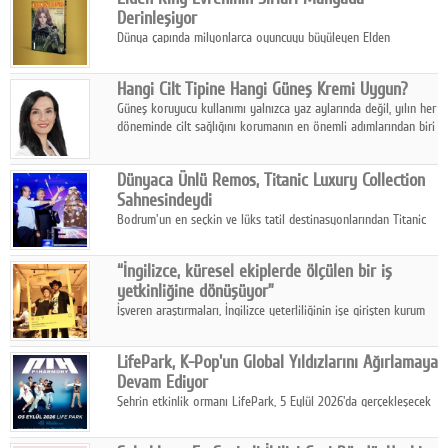
Derinleşiyor
Dünya çapında milyonlarca oyuncuyu büyüleyen Elden
Ring evreni, resmi manga serisi Altın Ağaç'a Yolculuk ile mizahı,
aksiyonu ve karanlık fantastik atmosferi bir araya getirmeyi
Hangi Cilt Tipine Hangi Güneş Kremi Uygun?
sürdürüyor.
Güneş koruyucu kullanımı yalnızca yaz aylarında değil, yılın her
döneminde cilt sağlığını korumanın en önemli adımlarından biri
olarak öne çıkıyor.
Dünyaca Ünlü Remos, Titanic Luxury Collection
Sahnesindeydi
Bodrum'un en seçkin ve lüks tatil destinasyonlarından Titanic
Luxury Collection Bodrum, bu yıl 10. kuruluş yılını kutlarken,
yaz etkinlikleri kapsamında uluslararası yıldızları ağırlamaya
“İngilizce, küresel ekiplerde ölçülen bir iş
devam ediyor
yetkinliğine dönüşüyor”
İşveren araştırmaları, İngilizce yeterliliğinin işe girişten kurum
içi gelişime kadar daha sistemli biçimde değerlendirildiğini
gösteriyor.
LifePark, K-Pop'un Global Yıldızlarını Ağırlamaya
Devam Ediyor
Şehrin etkinlik ormanı LifePark, 5 Eylül 2026'da gerçekleşecek
K-Pop Festivali 3 ile bir kez daha İstanbul'u dünya K-Pop
haritasında önemli bir destinasyon haline getirmeye