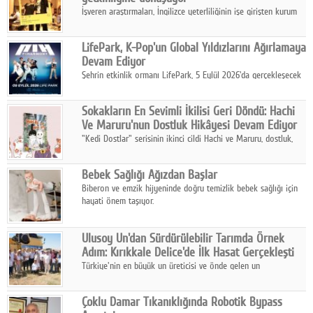
İşveren araştırmaları, İngilizce yeterliliğinin işe girişten kurum
içi gelişime kadar daha sistemli biçimde değerlendirildiğini
gösteriyor.
LifePark, K-Pop'un Global Yıldızlarını Ağırlamaya
Devam Ediyor
Şehrin etkinlik ormanı LifePark, 5 Eylül 2026'da gerçekleşecek
K-Pop Festivali 3 ile bir kez daha İstanbul'u dünya K-Pop
haritasında önemli bir destinasyon haline getirmeye
Sokakların En Sevimli İkilisi Geri Döndü: Hachi
hazırlanıyor.
Ve Maruru'nun Dostluk Hikâyesi Devam Ediyor
"Kedi Dostlar" serisinin ikinci cildi Hachi ve Maruru, dostluk,
dayanışma ve umudun iç ısıtan hikâyesini bu kez kış
mevsiminin zorlu koşulları eşliğinde anlatıyor.
Bebek Sağlığı Ağızdan Başlar
Biberon ve emzik hijyeninde doğru temizlik bebek sağlığı için
hayati önem taşıyor.
Ulusoy Un'dan Sürdürülebilir Tarımda Örnek
Adım: Kırıkkale Delice'de İlk Hasat Gerçekleşti
Türkiye'nin en büyük un üreticisi ve önde gelen un
ihracatçılarından Ulusoy Un, Kırıkkale'nin Delice ilçesinde
yürüttüğü iyi tarım ve onarıcı tarım uygulamalarının ilk hasadını
Çoklu Damar Tıkanıklığında Robotik Bypass
gerçekleştirdi.