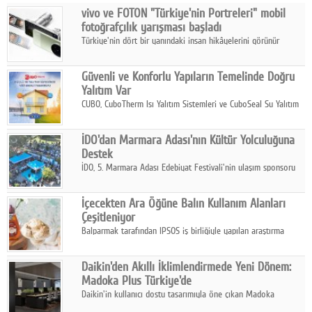
vivo ve FOTON "Türkiye'nin Portreleri" mobil
Facebook
fotoğrafçılık yarışması başladı
Türkiye'nin dört bir yanındaki insan hikâyelerini görünür
Diziler
kılmayı amaçlayan yarışma, katılımcıları yaşadıkları coğrafyanın
insanını, kültürünü ve yaşamını portre fotoğraflarıyla
Karikatür
Güvenli ve Konforlu Yapıların Temelinde Doğru
anlatmaya davet ediyor.
Yalıtım Var
Youtube
CUBO, CuboTherm Isı Yalıtım Sistemleri ve CuboSeal Su Yalıtım
Sistemleri ile yapılara dört mevsim konfor, yüksek dayanıklılık
ve sürdürülebilir çözümler sunuyor.
Polemik
İDO'dan Marmara Adası'nın Kültür Yolculuğuna
Destek
Reklam
İDO, 5. Marmara Adası Edebiyat Festivali'nin ulaşım sponsoru
olarak kültür, sanat ve ada turizmine olan katkısını devam
Yazarlar
ettiriyor.
İçecekten Ara Öğüne Balın Kullanım Alanları
Çeşitleniyor
Künye
Balparmak tarafından IPSOS iş birliğiyle yapılan araştırma
sonuçlarına göre, bal tüketicilerinin yüzde 34'ünün balı çay ve
SOSYAL MEDYA
ıhlamur gibi içeceklerde tercih ettiğini ortaya koyuyor.
Daikin'den Akıllı İklimlendirmede Yeni Dönem:
Facebook
Madoka Plus Türkiye'de
Daikin'in kullanıcı dostu tasarımıyla öne çıkan Madoka
Twitter
ailesinin yeni nesil teknolojilerle donatılmış son modeli VRV