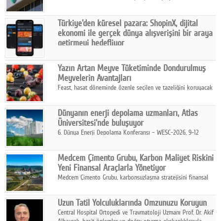
ve yönetim kurulu belirlendi. Yapılan genel kurul toplantısında
Turkish Bank'ın ticaret unvanının “Freedom Bank A.Ş.” olmasına
Türkiye'den küresel pazara: ShopinX, dijital
karar verildi.
ekonomi ile gerçek dünya alışverişini bir araya
getirmeyi hedefliyor
Türkiye'de geliştirilen teknoloji girişimi ShopinX, dijital
ekonomi ile gerçek dünya alışveriş deneyimi arasında köprü
Yazın Artan Meyve Tüketiminde Dondurulmuş
kurmayı hedefleyen vizyonuyla uluslararası pazarlara açılıyor.
Meyvelerin Avantajları
Feast, hasat döneminde özenle seçilen ve tazeliğini koruyacak
şekilde dondurulan meyve ürünleriyle tüketicilere dört mevsim
pratik, güvenilir ve lezzetli bir alternatif sunuyor.
Dünyanın enerji depolama uzmanları, Atlas
Üniversitesi'nde buluşuyor
6. Dünya Enerji Depolama Konferansı – WESC-2026, 9-12
Ağustos 2026 tarihleri arasında İstanbul Atlas Üniversitesi ev
sahipliğinde gerçekleştirilecek.
Medcem Çimento Grubu, Karbon Maliyet Riskini
Yeni Finansal Araçlarla Yönetiyor
Medcem Çimento Grubu, karbonsuzlaşma stratejisini finansal
risk yönetimi uygulamalarıyla güçlendiren yeni bir adım attı.
Uzun Tatil Yolculuklarında Omzunuzu Koruyun
Central Hospital Ortopedi ve Travmatoloji Uzmanı Prof. Dr. Akif