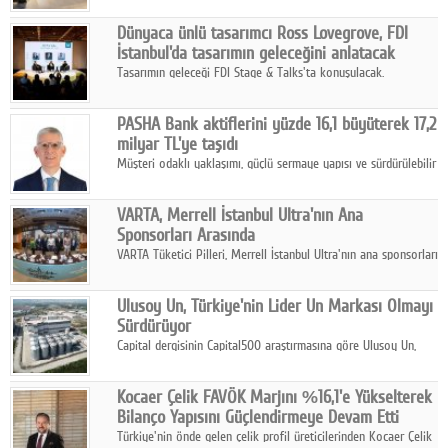
ortaklığıyla özel bir davete ev sahipliği yaptı.
Dünyaca ünlü tasarımcı Ross Lovegrove, FDI
İstanbul'da tasarımın geleceğini anlatacak
Tasarımın geleceği FDI Stage & Talks'ta konuşulacak.
PASHA Bank aktiflerini yüzde 16,1 büyüterek 17,2
milyar TL'ye taşıdı
Müşteri odaklı yaklaşımı, güçlü sermaye yapısı ve sürdürülebilir
büyüme stratejisiyle faaliyetlerini sürdüren PASHA Bank, 2026
yılının ilk yarısında güçlü finansal performansını korudu.
VARTA, Merrell İstanbul Ultra'nın Ana
Sponsorları Arasında
VARTA Tüketici Pilleri, Merrell İstanbul Ultra'nın ana sponsorları
arasında yer alarak sporun, performansın ve aktif yaşamın
enerjisine güç katıyor.
Ulusoy Un, Türkiye'nin Lider Un Markası Olmayı
Sürdürüyor
Capital dergisinin Capital500 araştırmasına göre Ulusoy Un,
2025 yılında gerçekleştirdiği 66 milyar 937 milyon TL satış
hasılatıyla Türkiye'nin en büyük 83. firması oldu.
Kocaer Çelik FAVÖK Marjını %16,1'e Yükselterek
Bilanço Yapısını Güçlendirmeye Devam Etti
Türkiye'nin önde gelen çelik profil üreticilerinden Kocaer Çelik