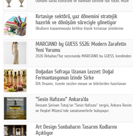
Osmanlı saray kültürüne ve hanedan tarihine ışık tutan, müze
koleksiyonlarıyla yarışacak nitelikteki 150 seçkin eser, 16
Ağustos'ta Arthill Müzecilik'in düzenleyeceği özel müzayedede
Kırtasiye sektörü, yaz dönemini stratejik
koleksiyonerlerle buluşuyor
hazırlık ve dönüşüm süreciyle yönetiyor
Okulların kapanmasıyla birlikte klasik kırtasiye ürünlerine
yönelik talepte azalma yaşansa da sektör yaz aylarını hobi,
sanat ve eğitici aktivite ürünleriyle dinamik bir biçimde
MARCIANO by GUESS SS26: Modern Zarafetin
geçiriyor.
Yeni Yorumu
2026 İlkbahar/Yaz sezonunda MARCIANO by GUESS, kendinden
emin bir duruşu modern bir çekicilik anlayışıyla buluşturuyor.
Doğadan Sofraya Uzanan Lezzet: Doğal
Fermantasyonun İzinde Sirke
İDA Organic, özenle seçilen meyve ve bitkilerden hazırlanan
sirke çeşitleriyle geleneksel lezzet kültürünü bugünün
sofralarına taşıyor.
"Sesin Hafızası" Ankara'da
Ressam Şerivan Tutuş'un “Sesin Hafızası” sergisi, Ankara Resim
ve Heykel Müzesi'nde sanatseverlerle buluşuyor.
Art Design Sonbaharın Tasarım Kodlarını
Açıklıyor