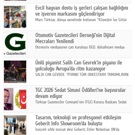
Fuarı'nda sektör profesyonelleri, iş ortakları, bayiler ve son
Google Plus
Evcil hayvan dostu iş yerleri çalışan bağlılığını
kullanıcılarla bir araya geldi.
ve işveren markasını güçlendiriyor
© 2026 TÜM HAKLARI SAKLIDIR
Mars Türkiye, dünya genelinde kutlanan "Köpeğini İşe Götür
Haftası" kapsamında, evcil hayvan dostu iş yeri uygulamalarının
çalışan bağlılığı, iyi olma hali ve işveren markası üzerindeki
Otomotiv Gazetecileri Derneği'nin Dijital
etkisine dikkat çekti.
Mecraları Yenilendi
Otomotiv medyasının çatı kuruluşu OGD, dijitalleşen medya
dünyasına uyum sağlama ve iletişim ağını güçlendirme
hedefiyle internet sitesini ve sosyal medya kanallarını yeniledi.
Ünlü piyanist Salih Can Gevrek'in piyano ile
yolculuğu Avrupa'da ritm kazanıyor
SALİH CAN GEVREK: “PİYANO TÜM ORKESTRAYI TAMAMLAYAN
BİR ENSTRÜMAN OLARAK BAŞLIBAŞINA BİR ORKESTRA GİBİ
ETKİ YARATIYOR"
TGC 2026 Sedat Simavi Ödülleri'ne başvurular
devam ediyor
Türkiye Gazeteciler Cemiyeti'nin (TGC) Kurucu Başkanı Sedat
Simavi adına 50 yıldır verilen ödüllere başvurular devam ediyor.
Tasarım, teknoloji ve profesyonel etkileşim
Geberit Info Showroom'da buluştu
İsviçreli sıhhi tesisat devi Geberit; Etiler Nisbetiye ON'da
konumlanan Info Showroom'unda Cosentino ve Smeg iş