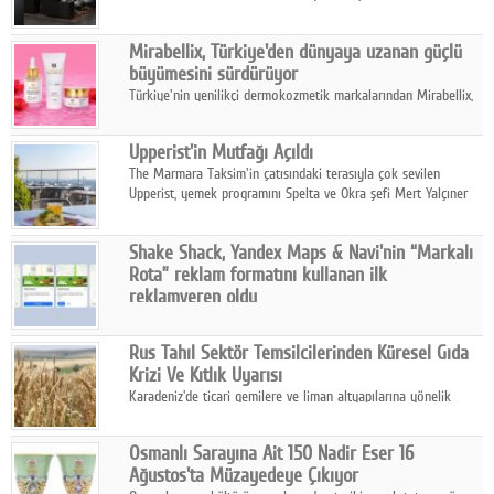
ailesinin yeni nesil teknolojilerle donatılmış son modeli VRV
kontrol ünitesi Madoka Plus Türkiye'de satışa sunuldu.
Mirabellix, Türkiye'den dünyaya uzanan güçlü
büyümesini sürdürüyor
Türkiye'nin yenilikçi dermokozmetik markalarından Mirabellix,
yüksek kalite standartlarında geliştirdiği cilt ve saç bakım
ürünleriyle hem yurt içinde hem de uluslararası pazarlarda
Upperist'in Mutfağı Açıldı
büyümesini sürdürüyor.
The Marmara Taksim'in çatısındaki terasıyla çok sevilen
Upperist, yemek programını Spelta ve Okra şefi Mert Yalçıner
ile başlatıyor.
Shake Shack, Yandex Maps & Navi'nin “Markalı
Rota” reklam formatını kullanan ilk
reklamveren oldu
Shake Shack, fiziksel restoranlarındaki ziyaretçi sayısını
artırmak amacıyla Cereyan Medya ve Yandex Ads iş birliğiyle
Rus Tahıl Sektör Temsilcilerinden Küresel Gıda
Yandex Maps & Navi'nin yeni "Markalı Rota" reklam formatını
Krizi Ve Kıtlık Uyarısı
kullanan ilk marka oldu.
Karadeniz'de ticari gemilere ve liman altyapılarına yönelik
artan saldırılar, küresel tahıl piyasalarını alarm durumuna
geçirdi.
Osmanlı Sarayına Ait 150 Nadir Eser 16
Ağustos'ta Müzayedeye Çıkıyor