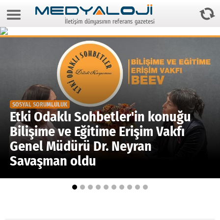
9 Ağustos 2026 15:16:36
İletişim dünyasının referans gazetesi
Anasayfa
Foto Galeri
Video Galeri
Gazeteler
SOSYAL SORUMLULUK
Medya
Etki Odaklı Sohbetler'in konuğu
Bilişime ve Eğitime Erişim Vakfı
Reyting-tiraj
Genel Müdürü Dr. Neyran
Teknoloji
Savaşman oldu
Televizyon
Dünya
Pr