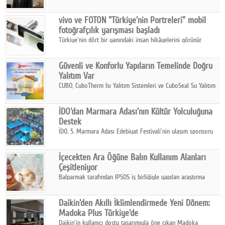
ikinci çeyrek ve ilk yarı finansal sonuçlarını açıkladı. Kocaer
Çelik FAVÖK Marjını %16,1'e yükseltti.
vivo ve FOTON "Türkiye'nin Portreleri" mobil
fotoğrafçılık yarışması başladı
Türkiye'nin dört bir yanındaki insan hikâyelerini görünür
kılmayı amaçlayan yarışma, katılımcıları yaşadıkları coğrafyanın
insanını, kültürünü ve yaşamını portre fotoğraflarıyla
Güvenli ve Konforlu Yapıların Temelinde Doğru
anlatmaya davet ediyor.
Yalıtım Var
CUBO, CuboTherm Isı Yalıtım Sistemleri ve CuboSeal Su Yalıtım
Sistemleri ile yapılara dört mevsim konfor, yüksek dayanıklılık
ve sürdürülebilir çözümler sunuyor.
İDO'dan Marmara Adası'nın Kültür Yolculuğuna
Destek
İDO, 5. Marmara Adası Edebiyat Festivali'nin ulaşım sponsoru
olarak kültür, sanat ve ada turizmine olan katkısını devam
ettiriyor.
İçecekten Ara Öğüne Balın Kullanım Alanları
Çeşitleniyor
Balparmak tarafından IPSOS iş birliğiyle yapılan araştırma
sonuçlarına göre, bal tüketicilerinin yüzde 34'ünün balı çay ve
ıhlamur gibi içeceklerde tercih ettiğini ortaya koyuyor.
Daikin'den Akıllı İklimlendirmede Yeni Dönem:
Madoka Plus Türkiye'de
Daikin'in kullanıcı dostu tasarımıyla öne çıkan Madoka