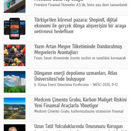
Freedom Finansal Hizmetler A.Ş.'de, hisse pay devri tamamlandı
ve yönetim kurulu belirlendi. Yapılan genel kurul toplantısında
Turkish Bank'ın ticaret unvanının “Freedom Bank A.Ş.” olmasına
Türkiye'den küresel pazara: ShopinX, dijital
karar verildi.
ekonomi ile gerçek dünya alışverişini bir araya
getirmeyi hedefliyor
Türkiye'de geliştirilen teknoloji girişimi ShopinX, dijital
ekonomi ile gerçek dünya alışveriş deneyimi arasında köprü
Yazın Artan Meyve Tüketiminde Dondurulmuş
kurmayı hedefleyen vizyonuyla uluslararası pazarlara açılıyor.
Meyvelerin Avantajları
Feast, hasat döneminde özenle seçilen ve tazeliğini koruyacak
şekilde dondurulan meyve ürünleriyle tüketicilere dört mevsim
pratik, güvenilir ve lezzetli bir alternatif sunuyor.
Dünyanın enerji depolama uzmanları, Atlas
Üniversitesi'nde buluşuyor
6. Dünya Enerji Depolama Konferansı – WESC-2026, 9-12
Ağustos 2026 tarihleri arasında İstanbul Atlas Üniversitesi ev
sahipliğinde gerçekleştirilecek.
Medcem Çimento Grubu, Karbon Maliyet Riskini
Yeni Finansal Araçlarla Yönetiyor
Medcem Çimento Grubu, karbonsuzlaşma stratejisini finansal
risk yönetimi uygulamalarıyla güçlendiren yeni bir adım attı.
Uzun Tatil Yolculuklarında Omzunuzu Koruyun