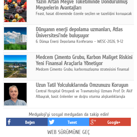
Yazın Artan Meyve Tüketiminde Dondurulmuş
kurmayı hedefleyen vizyonuyla uluslararası pazarlara açılıyor.
Meyvelerin Avantajları
Feast, hasat döneminde özenle seçilen ve tazeliğini koruyacak
şekilde dondurulan meyve ürünleriyle tüketicilere dört mevsim
pratik, güvenilir ve lezzetli bir alternatif sunuyor.
Dünyanın enerji depolama uzmanları, Atlas
Üniversitesi'nde buluşuyor
6. Dünya Enerji Depolama Konferansı – WESC-2026, 9-12
Ağustos 2026 tarihleri arasında İstanbul Atlas Üniversitesi ev
sahipliğinde gerçekleştirilecek.
Medcem Çimento Grubu, Karbon Maliyet Riskini
Yeni Finansal Araçlarla Yönetiyor
Medcem Çimento Grubu, karbonsuzlaşma stratejisini finansal
risk yönetimi uygulamalarıyla güçlendiren yeni bir adım attı.
Uzun Tatil Yolculuklarında Omzunuzu Koruyun
Central Hospital Ortopedi ve Travmatoloji Uzmanı Prof. Dr. Akif
Albayrak, basit önlemler ve doğru oturma alışkanlıklarıyla
yolculukların çok daha konforlu geçirilebileceğini belirtiyor.
Medyaloji'yi sosyal medyadan da takip edin!
Beğen
Tweet
Google+
WEB SÜRÜMÜNE GEÇ