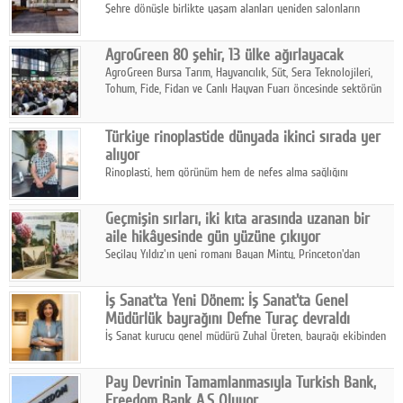
Şehre dönüşle birlikte yaşam alanları yeniden salonların
kalbine kayarken, mobilya sektörünün öncü markası Art Design
sonbaharın tasarım kodlarını açıklıyor.
AgroGreen 80 şehir, 13 ülke ağırlayacak
AgroGreen Bursa Tarım, Hayvancılık, Süt, Sera Teknolojileri,
Tohum, Fide, Fidan ve Canlı Hayvan Fuarı öncesinde sektörün
tüm paydaşları güç birliği yaptı.
Türkiye rinoplastide dünyada ikinci sırada yer
alıyor
Rinoplasti, hem görünüm hem de nefes alma sağlığını
ilgilendiren yönüyle bu alanın en dikkat çeken başlıklarından
biri konumunda.
Geçmişin sırları, iki kıta arasında uzanan bir
aile hikâyesinde gün yüzüne çıkıyor
Seçilay Yıldız'ın yeni romanı Bayan Minty, Princeton'dan
Büyükada'ya, 1960'ların Adana'sından günümüze uzanan çok
katmanlı bir aile hikâyesi anlatıyor.
İş Sanat'ta Yeni Dönem: İş Sanat'ta Genel
Müdürlük bayrağını Defne Turaç devraldı
İş Sanat kurucu genel müdürü Zuhal Üreten, bayrağı ekibinden
Defne Turaç'a devretti.
Pay Devrinin Tamamlanmasıyla Turkish Bank,
Freedom Bank A.Ş Oluyor