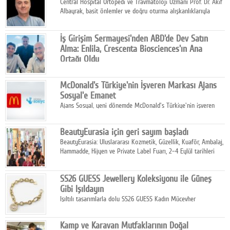
Central Hospital Ortopedi ve Travmatoloji Uzmanı Prof. Dr. Akif
Albayrak, basit önlemler ve doğru oturma alışkanlıklarıyla
yolculukların çok daha konforlu geçirilebileceğini belirtiyor.
İş Girişim Sermayesi'nden ABD'de Dev Satın
Alma: Enlila, Crescenta Biosciences'ın Ana
Ortağı Oldu
İş Girişim Sermayesi, biyoteknoloji alanındaki büyüme
stratejisini uluslararası ölçeğe taşıyan satın alma hamlesini
McDonald's Türkiye'nin İşveren Markası Ajans
tamamladı.
Sosyal'e Emanet
Ajans Sosyal, yeni dönemde McDonald's Türkiye'nin işveren
markası iletişim stratejisini oluşturacak.
BeautyEurasia için geri sayım başladı
BeautyEurasia: Uluslararası Kozmetik, Güzellik, Kuaför, Ambalaj,
Hammadde, Hijyen ve Private Label Fuarı, 2–4 Eylül tarihleri
arasında düzenlenecek.
SS26 GUESS Jewellery Koleksiyonu ile Güneş
Gibi Işıldayın
Işıltılı tasarımlarla dolu SS26 GUESS Kadın Mücevher
Koleksiyonu, yaz gardıroplarına modern lüksün zarif
dokunuşunu taşıyor.
Kamp ve Karavan Mutfaklarının Doğal