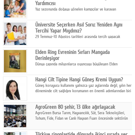
Yardımcısı
Yaz sezonunda doğaya yönelen kampçılar ve karavan
tutkunları, bulaşıklar için sıcak suya ihtiyaç duymadan güçlü
temizlik sağlayan, çevreye duyarlı bitkisel içerikli ürünleri tercih
Üniversite Seçerken Asıl Soru: Yeniden Aynı
ediyor.
Tercihi Yapar Mıydınız?
29 Temmuz-10 Ağustos tarihleri arasında tercih yapacak
milyonlarca üniversite adayı için en kritik karar süreci başladı.
Elden Ring Evreninin Sırları Mangada
Derinleşiyor
Dünya çapında milyonlarca oyuncuyu büyüleyen Elden
Ring evreni, resmi manga serisi Altın Ağaç'a Yolculuk ile mizahı,
aksiyonu ve karanlık fantastik atmosferi bir araya getirmeyi
Hangi Cilt Tipine Hangi Güneş Kremi Uygun?
sürdürüyor.
Güneş koruyucu kullanımı yalnızca yaz aylarında değil, yılın her
döneminde cilt sağlığını korumanın en önemli adımlarından biri
olarak öne çıkıyor.
AgroGreen 80 şehir, 13 ülke ağırlayacak
AgroGreen Bursa Tarım, Hayvancılık, Süt, Sera Teknolojileri,
Tohum, Fide, Fidan ve Canlı Hayvan Fuarı öncesinde sektörün
tüm paydaşları güç birliği yaptı.
Türkiye rinoplastide dünyada ikinci sırada yer