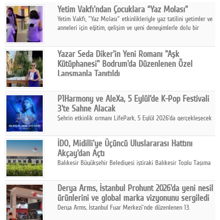
Yetim Vakfı'ndan Çocuklara “Yaz Molası”
Facebook
Yetim Vakfı, "Yaz Molası" etkinlikleriyle yaz tatilini yetimler ve
anneleri için eğitim, gelişim ve yeni deneyimlerle dolu bir
Diziler
programa dönüştürüyor.
Karikatür
Yazar Seda Diker'in Yeni Romanı "Aşk
Kütüphanesi" Bodrum'da Düzenlenen Özel
Youtube
Lansmanla Tanıtıldı
Yazar, Eğitmen, Duygu Simyacısı ve İletişim Mentörü Seda
Diker'in 13. kitabı “Aşk Kütüphanesi” 6 Ağustos'ta Casa dell'Arte
Polemik
P1Harmony ve AleXa, 5 Eylül'de K-Pop Festivali
Bodrum'da düzenlenen özel lansmanla okurlarıyla buluştu.
3'te Sahne Alacak
Reklam
Şehrin etkinlik ormanı LifePark, 5 Eylül 2026'da gerçekleşecek
K-Pop Festivali 3 ile bir kez daha İstanbul'u dünya K-Pop
Yazarlar
haritasında önemli bir destinasyon haline getirmeye
İDO, Midilli'ye Üçüncü Uluslararası Hattını
hazırlanıyor.
Akçay'dan Açtı
Künye
Balıkesir Büyükşehir Belediyesi iştiraki Balıkesir Toplu Taşıma
AŞ ( BTT) ve BADO markası iş birliğiyle hayata geçirilen Akçay-
SOSYAL MEDYA
Midilli hattının resmi açılışı gerçekleştirildi.
Derya Arms, İstanbul Prohunt 2026'da yeni nesil
Facebook
ürünlerini ve global marka vizyonunu sergiledi
Derya Arms, İstanbul Fuar Merkezi'nde düzenlenen 13.
Twitter
Uluslararası İstanbul Prohunt Av, Silah ve Doğa Sporları