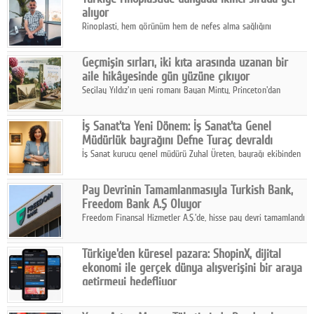
alıyor
Rinoplasti, hem görünüm hem de nefes alma sağlığını
ilgilendiren yönüyle bu alanın en dikkat çeken başlıklarından
biri konumunda.
Geçmişin sırları, iki kıta arasında uzanan bir
aile hikâyesinde gün yüzüne çıkıyor
Seçilay Yıldız'ın yeni romanı Bayan Minty, Princeton'dan
Büyükada'ya, 1960'ların Adana'sından günümüze uzanan çok
katmanlı bir aile hikâyesi anlatıyor.
İş Sanat'ta Yeni Dönem: İş Sanat'ta Genel
Müdürlük bayrağını Defne Turaç devraldı
İş Sanat kurucu genel müdürü Zuhal Üreten, bayrağı ekibinden
Defne Turaç'a devretti.
Pay Devrinin Tamamlanmasıyla Turkish Bank,
Freedom Bank A.Ş Oluyor
Freedom Finansal Hizmetler A.Ş.'de, hisse pay devri tamamlandı
ve yönetim kurulu belirlendi. Yapılan genel kurul toplantısında
Turkish Bank'ın ticaret unvanının “Freedom Bank A.Ş.” olmasına
Türkiye'den küresel pazara: ShopinX, dijital
karar verildi.
ekonomi ile gerçek dünya alışverişini bir araya
getirmeyi hedefliyor
Türkiye'de geliştirilen teknoloji girişimi ShopinX, dijital
ekonomi ile gerçek dünya alışveriş deneyimi arasında köprü