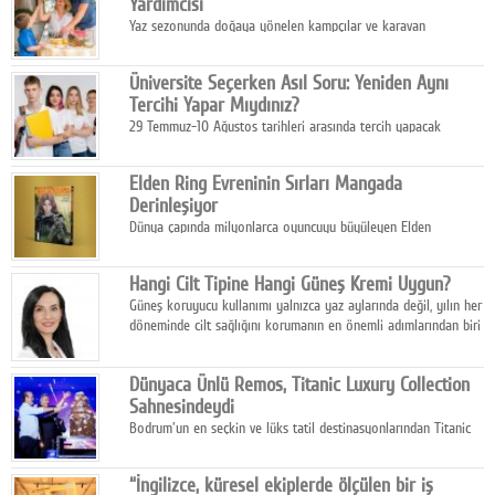
Yardımcısı
Yaz sezonunda doğaya yönelen kampçılar ve karavan
tutkunları, bulaşıklar için sıcak suya ihtiyaç duymadan güçlü
temizlik sağlayan, çevreye duyarlı bitkisel içerikli ürünleri tercih
Üniversite Seçerken Asıl Soru: Yeniden Aynı
ediyor.
Tercihi Yapar Mıydınız?
29 Temmuz-10 Ağustos tarihleri arasında tercih yapacak
milyonlarca üniversite adayı için en kritik karar süreci başladı.
Elden Ring Evreninin Sırları Mangada
Derinleşiyor
Dünya çapında milyonlarca oyuncuyu büyüleyen Elden
Ring evreni, resmi manga serisi Altın Ağaç'a Yolculuk ile mizahı,
aksiyonu ve karanlık fantastik atmosferi bir araya getirmeyi
Hangi Cilt Tipine Hangi Güneş Kremi Uygun?
sürdürüyor.
Güneş koruyucu kullanımı yalnızca yaz aylarında değil, yılın her
döneminde cilt sağlığını korumanın en önemli adımlarından biri
olarak öne çıkıyor.
Dünyaca Ünlü Remos, Titanic Luxury Collection
Sahnesindeydi
Bodrum'un en seçkin ve lüks tatil destinasyonlarından Titanic
Luxury Collection Bodrum, bu yıl 10. kuruluş yılını kutlarken,
yaz etkinlikleri kapsamında uluslararası yıldızları ağırlamaya
“İngilizce, küresel ekiplerde ölçülen bir iş
devam ediyor