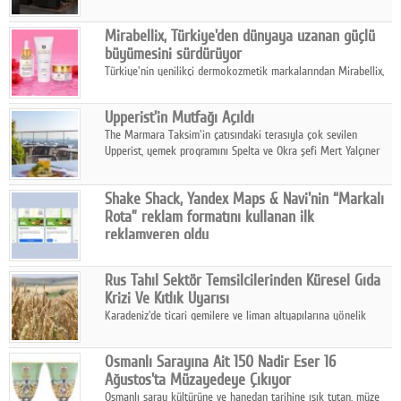
ailesinin yeni nesil teknolojilerle donatılmış son modeli VRV
kontrol ünitesi Madoka Plus Türkiye'de satışa sunuldu.
Mirabellix, Türkiye'den dünyaya uzanan güçlü
büyümesini sürdürüyor
Türkiye'nin yenilikçi dermokozmetik markalarından Mirabellix,
yüksek kalite standartlarında geliştirdiği cilt ve saç bakım
ürünleriyle hem yurt içinde hem de uluslararası pazarlarda
Upperist'in Mutfağı Açıldı
büyümesini sürdürüyor.
The Marmara Taksim'in çatısındaki terasıyla çok sevilen
Upperist, yemek programını Spelta ve Okra şefi Mert Yalçıner
ile başlatıyor.
Shake Shack, Yandex Maps & Navi'nin “Markalı
Rota” reklam formatını kullanan ilk
reklamveren oldu
Shake Shack, fiziksel restoranlarındaki ziyaretçi sayısını
artırmak amacıyla Cereyan Medya ve Yandex Ads iş birliğiyle
Rus Tahıl Sektör Temsilcilerinden Küresel Gıda
Yandex Maps & Navi'nin yeni "Markalı Rota" reklam formatını
Krizi Ve Kıtlık Uyarısı
kullanan ilk marka oldu.
Karadeniz'de ticari gemilere ve liman altyapılarına yönelik
artan saldırılar, küresel tahıl piyasalarını alarm durumuna
geçirdi.
Osmanlı Sarayına Ait 150 Nadir Eser 16
Ağustos'ta Müzayedeye Çıkıyor
Osmanlı saray kültürüne ve hanedan tarihine ışık tutan, müze