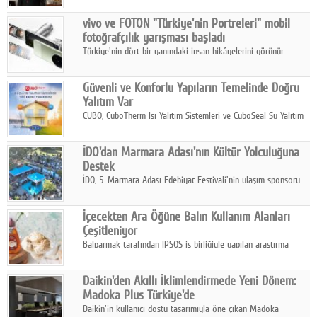
Çelik FAVÖK Marjını %16,1'e yükseltti.
vivo ve FOTON "Türkiye'nin Portreleri" mobil
fotoğrafçılık yarışması başladı
Türkiye'nin dört bir yanındaki insan hikâyelerini görünür
kılmayı amaçlayan yarışma, katılımcıları yaşadıkları coğrafyanın
insanını, kültürünü ve yaşamını portre fotoğraflarıyla
Güvenli ve Konforlu Yapıların Temelinde Doğru
anlatmaya davet ediyor.
Yalıtım Var
CUBO, CuboTherm Isı Yalıtım Sistemleri ve CuboSeal Su Yalıtım
Sistemleri ile yapılara dört mevsim konfor, yüksek dayanıklılık
ve sürdürülebilir çözümler sunuyor.
İDO'dan Marmara Adası'nın Kültür Yolculuğuna
Destek
İDO, 5. Marmara Adası Edebiyat Festivali'nin ulaşım sponsoru
olarak kültür, sanat ve ada turizmine olan katkısını devam
ettiriyor.
İçecekten Ara Öğüne Balın Kullanım Alanları
Çeşitleniyor
Balparmak tarafından IPSOS iş birliğiyle yapılan araştırma
sonuçlarına göre, bal tüketicilerinin yüzde 34'ünün balı çay ve
ıhlamur gibi içeceklerde tercih ettiğini ortaya koyuyor.
Daikin'den Akıllı İklimlendirmede Yeni Dönem:
Madoka Plus Türkiye'de
Daikin'in kullanıcı dostu tasarımıyla öne çıkan Madoka