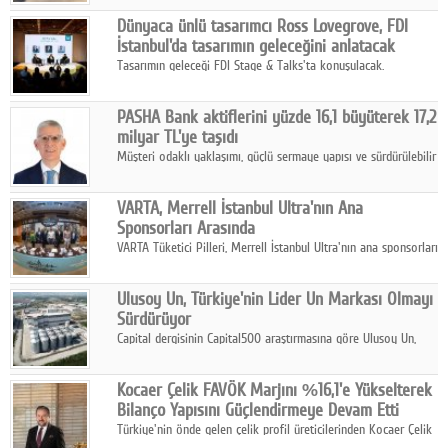
ortaklığıyla özel bir davete ev sahipliği yaptı.
Google Plus
Dünyaca ünlü tasarımcı Ross Lovegrove, FDI
İstanbul'da tasarımın geleceğini anlatacak
© 2026 TÜM HAKLARI SAKLIDIR
Tasarımın geleceği FDI Stage & Talks'ta konuşulacak.
PASHA Bank aktiflerini yüzde 16,1 büyüterek 17,2
milyar TL'ye taşıdı
Müşteri odaklı yaklaşımı, güçlü sermaye yapısı ve sürdürülebilir
büyüme stratejisiyle faaliyetlerini sürdüren PASHA Bank, 2026
yılının ilk yarısında güçlü finansal performansını korudu.
VARTA, Merrell İstanbul Ultra'nın Ana
Sponsorları Arasında
VARTA Tüketici Pilleri, Merrell İstanbul Ultra'nın ana sponsorları
arasında yer alarak sporun, performansın ve aktif yaşamın
enerjisine güç katıyor.
Ulusoy Un, Türkiye'nin Lider Un Markası Olmayı
Sürdürüyor
Capital dergisinin Capital500 araştırmasına göre Ulusoy Un,
2025 yılında gerçekleştirdiği 66 milyar 937 milyon TL satış
hasılatıyla Türkiye'nin en büyük 83. firması oldu.
Kocaer Çelik FAVÖK Marjını %16,1'e Yükselterek
Bilanço Yapısını Güçlendirmeye Devam Etti
Türkiye'nin önde gelen çelik profil üreticilerinden Kocaer Çelik
ikinci çeyrek ve ilk yarı finansal sonuçlarını açıkladı. Kocaer