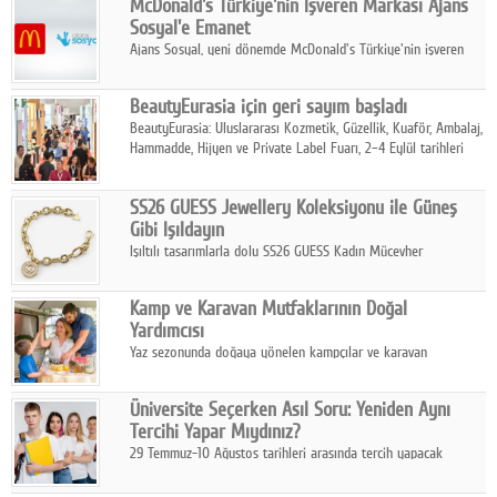
McDonald's Türkiye'nin İşveren Markası Ajans
tamamladı.
Sosyal'e Emanet
Ajans Sosyal, yeni dönemde McDonald's Türkiye'nin işveren
markası iletişim stratejisini oluşturacak.
BeautyEurasia için geri sayım başladı
BeautyEurasia: Uluslararası Kozmetik, Güzellik, Kuaför, Ambalaj,
Hammadde, Hijyen ve Private Label Fuarı, 2–4 Eylül tarihleri
arasında düzenlenecek.
SS26 GUESS Jewellery Koleksiyonu ile Güneş
Gibi Işıldayın
Işıltılı tasarımlarla dolu SS26 GUESS Kadın Mücevher
Koleksiyonu, yaz gardıroplarına modern lüksün zarif
dokunuşunu taşıyor.
Kamp ve Karavan Mutfaklarının Doğal
Yardımcısı
Yaz sezonunda doğaya yönelen kampçılar ve karavan
tutkunları, bulaşıklar için sıcak suya ihtiyaç duymadan güçlü
temizlik sağlayan, çevreye duyarlı bitkisel içerikli ürünleri tercih
Üniversite Seçerken Asıl Soru: Yeniden Aynı
ediyor.
Tercihi Yapar Mıydınız?
29 Temmuz-10 Ağustos tarihleri arasında tercih yapacak
milyonlarca üniversite adayı için en kritik karar süreci başladı.