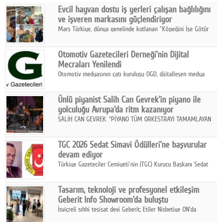
Evcil hayvan dostu iş yerleri çalışan bağlılığını
Facebook
ve işveren markasını güçlendiriyor
Mars Türkiye, dünya genelinde kutlanan "Köpeğini İşe Götür
Diziler
Haftası" kapsamında, evcil hayvan dostu iş yeri uygulamalarının
çalışan bağlılığı, iyi olma hali ve işveren markası üzerindeki
Karikatür
Otomotiv Gazetecileri Derneği'nin Dijital
etkisine dikkat çekti.
Mecraları Yenilendi
Youtube
Otomotiv medyasının çatı kuruluşu OGD, dijitalleşen medya
dünyasına uyum sağlama ve iletişim ağını güçlendirme
hedefiyle internet sitesini ve sosyal medya kanallarını yeniledi.
Polemik
Ünlü piyanist Salih Can Gevrek'in piyano ile
yolculuğu Avrupa'da ritm kazanıyor
Reklam
SALİH CAN GEVREK: “PİYANO TÜM ORKESTRAYI TAMAMLAYAN
BİR ENSTRÜMAN OLARAK BAŞLIBAŞINA BİR ORKESTRA GİBİ
Yazarlar
ETKİ YARATIYOR"
TGC 2026 Sedat Simavi Ödülleri'ne başvurular
devam ediyor
Künye
Türkiye Gazeteciler Cemiyeti'nin (TGC) Kurucu Başkanı Sedat
Simavi adına 50 yıldır verilen ödüllere başvurular devam ediyor.
SOSYAL MEDYA
Tasarım, teknoloji ve profesyonel etkileşim
Facebook
Geberit Info Showroom'da buluştu
İsviçreli sıhhi tesisat devi Geberit; Etiler Nisbetiye ON'da
Twitter
konumlanan Info Showroom'unda Cosentino ve Smeg iş