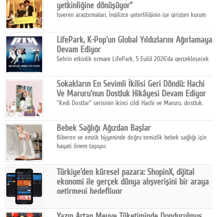
yetkinliğine dönüşüyor”
İşveren araştırmaları, İngilizce yeterliliğinin işe girişten kurum
içi gelişime kadar daha sistemli biçimde değerlendirildiğini
gösteriyor.
LifePark, K-Pop'un Global Yıldızlarını Ağırlamaya
Devam Ediyor
Şehrin etkinlik ormanı LifePark, 5 Eylül 2026'da gerçekleşecek
K-Pop Festivali 3 ile bir kez daha İstanbul'u dünya K-Pop
haritasında önemli bir destinasyon haline getirmeye
Sokakların En Sevimli İkilisi Geri Döndü: Hachi
hazırlanıyor.
Ve Maruru'nun Dostluk Hikâyesi Devam Ediyor
"Kedi Dostlar" serisinin ikinci cildi Hachi ve Maruru, dostluk,
dayanışma ve umudun iç ısıtan hikâyesini bu kez kış
mevsiminin zorlu koşulları eşliğinde anlatıyor.
Bebek Sağlığı Ağızdan Başlar
Biberon ve emzik hijyeninde doğru temizlik bebek sağlığı için
hayati önem taşıyor.
Türkiye'den küresel pazara: ShopinX, dijital
ekonomi ile gerçek dünya alışverişini bir araya
getirmeyi hedefliyor
Türkiye'de geliştirilen teknoloji girişimi ShopinX, dijital
ekonomi ile gerçek dünya alışveriş deneyimi arasında köprü
Yazın Artan Meyve Tüketiminde Dondurulmuş