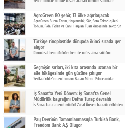
Şehre dönüşle birlikte yaşam alanları yeniden salonların
kalbine kayarken, mobilya sektörünün öncü markası Art Design
sonbaharın tasarım kodlarını açıklıyor.
AgroGreen 80 şehir, 13 ülke ağırlayacak
AgroGreen Bursa Tarım, Hayvancılık, Süt, Sera Teknolojileri,
Tohum, Fide, Fidan ve Canlı Hayvan Fuarı öncesinde sektörün
tüm paydaşları güç birliği yaptı.
Türkiye rinoplastide dünyada ikinci sırada yer
alıyor
Rinoplasti, hem görünüm hem de nefes alma sağlığını
ilgilendiren yönüyle bu alanın en dikkat çeken başlıklarından
biri konumunda.
Geçmişin sırları, iki kıta arasında uzanan bir
aile hikâyesinde gün yüzüne çıkıyor
Seçilay Yıldız'ın yeni romanı Bayan Minty, Princeton'dan
Büyükada'ya, 1960'ların Adana'sından günümüze uzanan çok
katmanlı bir aile hikâyesi anlatıyor.
İş Sanat'ta Yeni Dönem: İş Sanat'ta Genel
Müdürlük bayrağını Defne Turaç devraldı
İş Sanat kurucu genel müdürü Zuhal Üreten, bayrağı ekibinden
Defne Turaç'a devretti.
Pay Devrinin Tamamlanmasıyla Turkish Bank,
Freedom Bank A.Ş Oluyor