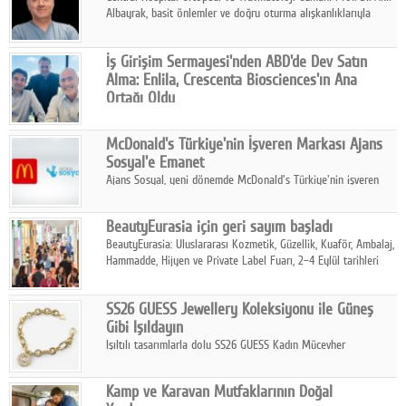
Albayrak, basit önlemler ve doğru oturma alışkanlıklarıyla
yolculukların çok daha konforlu geçirilebileceğini belirtiyor.
İş Girişim Sermayesi'nden ABD'de Dev Satın
Alma: Enlila, Crescenta Biosciences'ın Ana
Ortağı Oldu
İş Girişim Sermayesi, biyoteknoloji alanındaki büyüme
stratejisini uluslararası ölçeğe taşıyan satın alma hamlesini
McDonald's Türkiye'nin İşveren Markası Ajans
tamamladı.
Sosyal'e Emanet
Ajans Sosyal, yeni dönemde McDonald's Türkiye'nin işveren
markası iletişim stratejisini oluşturacak.
BeautyEurasia için geri sayım başladı
BeautyEurasia: Uluslararası Kozmetik, Güzellik, Kuaför, Ambalaj,
Hammadde, Hijyen ve Private Label Fuarı, 2–4 Eylül tarihleri
arasında düzenlenecek.
SS26 GUESS Jewellery Koleksiyonu ile Güneş
Gibi Işıldayın
Işıltılı tasarımlarla dolu SS26 GUESS Kadın Mücevher
Koleksiyonu, yaz gardıroplarına modern lüksün zarif
dokunuşunu taşıyor.
Kamp ve Karavan Mutfaklarının Doğal