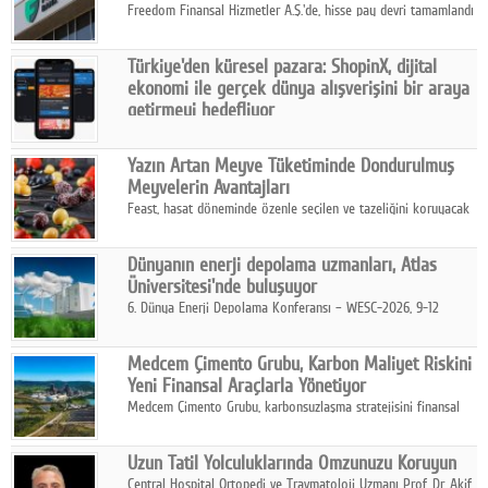
Freedom Finansal Hizmetler A.Ş.'de, hisse pay devri tamamlandı
ve yönetim kurulu belirlendi. Yapılan genel kurul toplantısında
Turkish Bank'ın ticaret unvanının “Freedom Bank A.Ş.” olmasına
Türkiye'den küresel pazara: ShopinX, dijital
karar verildi.
ekonomi ile gerçek dünya alışverişini bir araya
getirmeyi hedefliyor
Türkiye'de geliştirilen teknoloji girişimi ShopinX, dijital
ekonomi ile gerçek dünya alışveriş deneyimi arasında köprü
Yazın Artan Meyve Tüketiminde Dondurulmuş
kurmayı hedefleyen vizyonuyla uluslararası pazarlara açılıyor.
Meyvelerin Avantajları
Feast, hasat döneminde özenle seçilen ve tazeliğini koruyacak
şekilde dondurulan meyve ürünleriyle tüketicilere dört mevsim
pratik, güvenilir ve lezzetli bir alternatif sunuyor.
Dünyanın enerji depolama uzmanları, Atlas
Üniversitesi'nde buluşuyor
6. Dünya Enerji Depolama Konferansı – WESC-2026, 9-12
Ağustos 2026 tarihleri arasında İstanbul Atlas Üniversitesi ev
sahipliğinde gerçekleştirilecek.
Medcem Çimento Grubu, Karbon Maliyet Riskini
Yeni Finansal Araçlarla Yönetiyor
Medcem Çimento Grubu, karbonsuzlaşma stratejisini finansal
risk yönetimi uygulamalarıyla güçlendiren yeni bir adım attı.
Uzun Tatil Yolculuklarında Omzunuzu Koruyun
Central Hospital Ortopedi ve Travmatoloji Uzmanı Prof. Dr. Akif