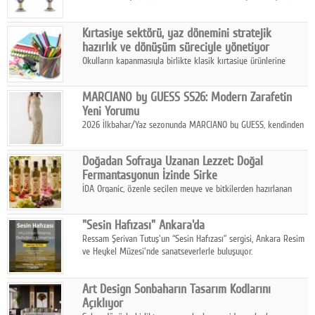
koleksiyonlarıyla yarışacak nitelikteki 150 seçkin eser, 16
Ağustos'ta Arthill Müzecilik'in düzenleyeceği özel müzayedede
Kırtasiye sektörü, yaz dönemini stratejik
koleksiyonerlerle buluşuyor
hazırlık ve dönüşüm süreciyle yönetiyor
Okulların kapanmasıyla birlikte klasik kırtasiye ürünlerine
yönelik talepte azalma yaşansa da sektör yaz aylarını hobi,
sanat ve eğitici aktivite ürünleriyle dinamik bir biçimde
MARCIANO by GUESS SS26: Modern Zarafetin
geçiriyor.
Yeni Yorumu
2026 İlkbahar/Yaz sezonunda MARCIANO by GUESS, kendinden
emin bir duruşu modern bir çekicilik anlayışıyla buluşturuyor.
Doğadan Sofraya Uzanan Lezzet: Doğal
Fermantasyonun İzinde Sirke
İDA Organic, özenle seçilen meyve ve bitkilerden hazırlanan
sirke çeşitleriyle geleneksel lezzet kültürünü bugünün
sofralarına taşıyor.
"Sesin Hafızası" Ankara'da
Ressam Şerivan Tutuş'un “Sesin Hafızası” sergisi, Ankara Resim
ve Heykel Müzesi'nde sanatseverlerle buluşuyor.
Art Design Sonbaharın Tasarım Kodlarını
Açıklıyor