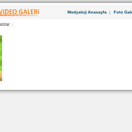
Medyaloji Anasayfa
Foto Gale
|
nlar
|