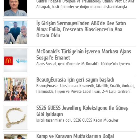
Central Hospital Ortopedi ve Travmatoloji Uzmanı Prof. Dr. Akif
Albayrak, basit önlemler ve doğru oturma alışkanlıklarıyla
yolculukların çok daha konforlu geçirilebileceğini belirtiyor.
İş Girişim Sermayesi'nden ABD'de Dev Satın
Alma: Enlila, Crescenta Biosciences'ın Ana
Ortağı Oldu
İş Girişim Sermayesi, biyoteknoloji alanındaki büyüme
stratejisini uluslararası ölçeğe taşıyan satın alma hamlesini
McDonald's Türkiye'nin İşveren Markası Ajans
tamamladı.
Sosyal'e Emanet
Ajans Sosyal, yeni dönemde McDonald's Türkiye'nin işveren
markası iletişim stratejisini oluşturacak.
BeautyEurasia için geri sayım başladı
BeautyEurasia: Uluslararası Kozmetik, Güzellik, Kuaför, Ambalaj,
Hammadde, Hijyen ve Private Label Fuarı, 2–4 Eylül tarihleri
arasında düzenlenecek.
SS26 GUESS Jewellery Koleksiyonu ile Güneş
Gibi Işıldayın
Işıltılı tasarımlarla dolu SS26 GUESS Kadın Mücevher
Koleksiyonu, yaz gardıroplarına modern lüksün zarif
dokunuşunu taşıyor.
Kamp ve Karavan Mutfaklarının Doğal