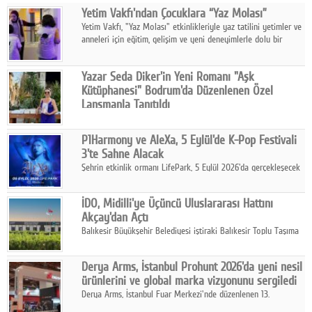
Yetim Vakfı'ndan Çocuklara “Yaz Molası”
Facebook
Yetim Vakfı, "Yaz Molası" etkinlikleriyle yaz tatilini yetimler ve
anneleri için eğitim, gelişim ve yeni deneyimlerle dolu bir
Diziler
programa dönüştürüyor.
Karikatür
Yazar Seda Diker'in Yeni Romanı "Aşk
Kütüphanesi" Bodrum'da Düzenlenen Özel
Youtube
Lansmanla Tanıtıldı
Yazar, Eğitmen, Duygu Simyacısı ve İletişim Mentörü Seda
Diker'in 13. kitabı “Aşk Kütüphanesi” 6 Ağustos'ta Casa dell'Arte
Polemik
P1Harmony ve AleXa, 5 Eylül'de K-Pop Festivali
Bodrum'da düzenlenen özel lansmanla okurlarıyla buluştu.
3'te Sahne Alacak
Reklam
Şehrin etkinlik ormanı LifePark, 5 Eylül 2026'da gerçekleşecek
K-Pop Festivali 3 ile bir kez daha İstanbul'u dünya K-Pop
Yazarlar
haritasında önemli bir destinasyon haline getirmeye
İDO, Midilli'ye Üçüncü Uluslararası Hattını
hazırlanıyor.
Akçay'dan Açtı
Künye
Balıkesir Büyükşehir Belediyesi iştiraki Balıkesir Toplu Taşıma
AŞ ( BTT) ve BADO markası iş birliğiyle hayata geçirilen Akçay-
SOSYAL MEDYA
Midilli hattının resmi açılışı gerçekleştirildi.
Derya Arms, İstanbul Prohunt 2026'da yeni nesil
Facebook
ürünlerini ve global marka vizyonunu sergiledi
Derya Arms, İstanbul Fuar Merkezi'nde düzenlenen 13.
Twitter
Uluslararası İstanbul Prohunt Av, Silah ve Doğa Sporları