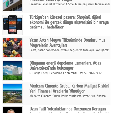
Freedom Finansal Hizmetler A.Ş.'de, hisse pay devri tamamlandı
ve yönetim kurulu belirlendi. Yapılan genel kurul toplantısında
Turkish Bank'ın ticaret unvanının “Freedom Bank A.Ş.” olmasına
Türkiye'den küresel pazara: ShopinX, dijital
karar verildi.
ekonomi ile gerçek dünya alışverişini bir araya
getirmeyi hedefliyor
Türkiye'de geliştirilen teknoloji girişimi ShopinX, dijital
ekonomi ile gerçek dünya alışveriş deneyimi arasında köprü
Yazın Artan Meyve Tüketiminde Dondurulmuş
kurmayı hedefleyen vizyonuyla uluslararası pazarlara açılıyor.
Meyvelerin Avantajları
Feast, hasat döneminde özenle seçilen ve tazeliğini koruyacak
şekilde dondurulan meyve ürünleriyle tüketicilere dört mevsim
pratik, güvenilir ve lezzetli bir alternatif sunuyor.
Dünyanın enerji depolama uzmanları, Atlas
Üniversitesi'nde buluşuyor
6. Dünya Enerji Depolama Konferansı – WESC-2026, 9-12
Ağustos 2026 tarihleri arasında İstanbul Atlas Üniversitesi ev
sahipliğinde gerçekleştirilecek.
Medcem Çimento Grubu, Karbon Maliyet Riskini
Yeni Finansal Araçlarla Yönetiyor
Medcem Çimento Grubu, karbonsuzlaşma stratejisini finansal
risk yönetimi uygulamalarıyla güçlendiren yeni bir adım attı.
Uzun Tatil Yolculuklarında Omzunuzu Koruyun