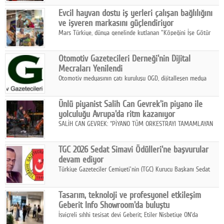
Fuarı'nda sektör profesyonelleri, iş ortakları, bayiler ve son
Google Plus
Evcil hayvan dostu iş yerleri çalışan bağlılığını
kullanıcılarla bir araya geldi.
ve işveren markasını güçlendiriyor
© 2026 TÜM HAKLARI SAKLIDIR
Mars Türkiye, dünya genelinde kutlanan "Köpeğini İşe Götür
Haftası" kapsamında, evcil hayvan dostu iş yeri uygulamalarının
çalışan bağlılığı, iyi olma hali ve işveren markası üzerindeki
Otomotiv Gazetecileri Derneği'nin Dijital
etkisine dikkat çekti.
Mecraları Yenilendi
Otomotiv medyasının çatı kuruluşu OGD, dijitalleşen medya
dünyasına uyum sağlama ve iletişim ağını güçlendirme
hedefiyle internet sitesini ve sosyal medya kanallarını yeniledi.
Ünlü piyanist Salih Can Gevrek'in piyano ile
yolculuğu Avrupa'da ritm kazanıyor
SALİH CAN GEVREK: “PİYANO TÜM ORKESTRAYI TAMAMLAYAN
BİR ENSTRÜMAN OLARAK BAŞLIBAŞINA BİR ORKESTRA GİBİ
ETKİ YARATIYOR"
TGC 2026 Sedat Simavi Ödülleri'ne başvurular
devam ediyor
Türkiye Gazeteciler Cemiyeti'nin (TGC) Kurucu Başkanı Sedat
Simavi adına 50 yıldır verilen ödüllere başvurular devam ediyor.
Tasarım, teknoloji ve profesyonel etkileşim
Geberit Info Showroom'da buluştu
İsviçreli sıhhi tesisat devi Geberit; Etiler Nisbetiye ON'da
konumlanan Info Showroom'unda Cosentino ve Smeg iş