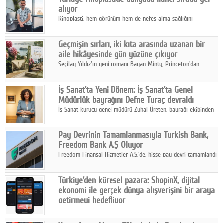
alıyor
Rinoplasti, hem görünüm hem de nefes alma sağlığını
ilgilendiren yönüyle bu alanın en dikkat çeken başlıklarından
biri konumunda.
Geçmişin sırları, iki kıta arasında uzanan bir
aile hikâyesinde gün yüzüne çıkıyor
Seçilay Yıldız'ın yeni romanı Bayan Minty, Princeton'dan
Büyükada'ya, 1960'ların Adana'sından günümüze uzanan çok
katmanlı bir aile hikâyesi anlatıyor.
İş Sanat'ta Yeni Dönem: İş Sanat'ta Genel
Müdürlük bayrağını Defne Turaç devraldı
İş Sanat kurucu genel müdürü Zuhal Üreten, bayrağı ekibinden
Defne Turaç'a devretti.
Pay Devrinin Tamamlanmasıyla Turkish Bank,
Freedom Bank A.Ş Oluyor
Freedom Finansal Hizmetler A.Ş.'de, hisse pay devri tamamlandı
ve yönetim kurulu belirlendi. Yapılan genel kurul toplantısında
Turkish Bank'ın ticaret unvanının “Freedom Bank A.Ş.” olmasına
Türkiye'den küresel pazara: ShopinX, dijital
karar verildi.
ekonomi ile gerçek dünya alışverişini bir araya
getirmeyi hedefliyor
Türkiye'de geliştirilen teknoloji girişimi ShopinX, dijital
ekonomi ile gerçek dünya alışveriş deneyimi arasında köprü