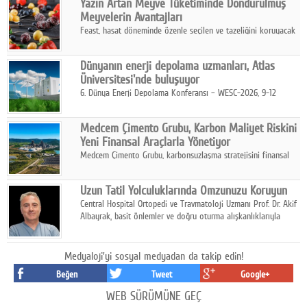
Yazın Artan Meyve Tüketiminde Dondurulmuş
kurmayı hedefleyen vizyonuyla uluslararası pazarlara açılıyor.
Meyvelerin Avantajları
Feast, hasat döneminde özenle seçilen ve tazeliğini koruyacak
şekilde dondurulan meyve ürünleriyle tüketicilere dört mevsim
pratik, güvenilir ve lezzetli bir alternatif sunuyor.
Dünyanın enerji depolama uzmanları, Atlas
Üniversitesi'nde buluşuyor
6. Dünya Enerji Depolama Konferansı – WESC-2026, 9-12
Ağustos 2026 tarihleri arasında İstanbul Atlas Üniversitesi ev
sahipliğinde gerçekleştirilecek.
Medcem Çimento Grubu, Karbon Maliyet Riskini
Yeni Finansal Araçlarla Yönetiyor
Medcem Çimento Grubu, karbonsuzlaşma stratejisini finansal
risk yönetimi uygulamalarıyla güçlendiren yeni bir adım attı.
Uzun Tatil Yolculuklarında Omzunuzu Koruyun
Central Hospital Ortopedi ve Travmatoloji Uzmanı Prof. Dr. Akif
Albayrak, basit önlemler ve doğru oturma alışkanlıklarıyla
yolculukların çok daha konforlu geçirilebileceğini belirtiyor.
Medyaloji'yi sosyal medyadan da takip edin!
Beğen
Tweet
Google+
WEB SÜRÜMÜNE GEÇ