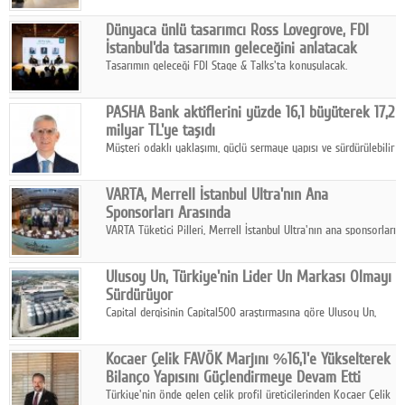
ortaklığıyla özel bir davete ev sahipliği yaptı.
Dünyaca ünlü tasarımcı Ross Lovegrove, FDI
İstanbul'da tasarımın geleceğini anlatacak
Tasarımın geleceği FDI Stage & Talks'ta konuşulacak.
PASHA Bank aktiflerini yüzde 16,1 büyüterek 17,2
milyar TL'ye taşıdı
Müşteri odaklı yaklaşımı, güçlü sermaye yapısı ve sürdürülebilir
büyüme stratejisiyle faaliyetlerini sürdüren PASHA Bank, 2026
yılının ilk yarısında güçlü finansal performansını korudu.
VARTA, Merrell İstanbul Ultra'nın Ana
Sponsorları Arasında
VARTA Tüketici Pilleri, Merrell İstanbul Ultra'nın ana sponsorları
arasında yer alarak sporun, performansın ve aktif yaşamın
enerjisine güç katıyor.
Ulusoy Un, Türkiye'nin Lider Un Markası Olmayı
Sürdürüyor
Capital dergisinin Capital500 araştırmasına göre Ulusoy Un,
2025 yılında gerçekleştirdiği 66 milyar 937 milyon TL satış
hasılatıyla Türkiye'nin en büyük 83. firması oldu.
Kocaer Çelik FAVÖK Marjını %16,1'e Yükselterek
Bilanço Yapısını Güçlendirmeye Devam Etti
Türkiye'nin önde gelen çelik profil üreticilerinden Kocaer Çelik