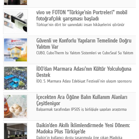
ikinci çeyrek ve ilk yarı finansal sonuçlarını açıkladı. Kocaer
Çelik FAVÖK Marjını %16,1'e yükseltti.
vivo ve FOTON "Türkiye'nin Portreleri" mobil
fotoğrafçılık yarışması başladı
Türkiye'nin dört bir yanındaki insan hikâyelerini görünür
kılmayı amaçlayan yarışma, katılımcıları yaşadıkları coğrafyanın
insanını, kültürünü ve yaşamını portre fotoğraflarıyla
Güvenli ve Konforlu Yapıların Temelinde Doğru
anlatmaya davet ediyor.
Yalıtım Var
CUBO, CuboTherm Isı Yalıtım Sistemleri ve CuboSeal Su Yalıtım
Sistemleri ile yapılara dört mevsim konfor, yüksek dayanıklılık
ve sürdürülebilir çözümler sunuyor.
İDO'dan Marmara Adası'nın Kültür Yolculuğuna
Destek
İDO, 5. Marmara Adası Edebiyat Festivali'nin ulaşım sponsoru
olarak kültür, sanat ve ada turizmine olan katkısını devam
ettiriyor.
İçecekten Ara Öğüne Balın Kullanım Alanları
Çeşitleniyor
Balparmak tarafından IPSOS iş birliğiyle yapılan araştırma
sonuçlarına göre, bal tüketicilerinin yüzde 34'ünün balı çay ve
ıhlamur gibi içeceklerde tercih ettiğini ortaya koyuyor.
Daikin'den Akıllı İklimlendirmede Yeni Dönem:
Madoka Plus Türkiye'de
Daikin'in kullanıcı dostu tasarımıyla öne çıkan Madoka