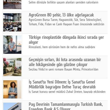
Şehre dönüşle birlikte yaşam alanları yeniden salonların
kalbine kayarken, mobilya sektörünün öncü markası Art Design
sonbaharın tasarım kodlarını açıklıyor.
AgroGreen 80 şehir, 13 ülke ağırlayacak
AgroGreen Bursa Tarım, Hayvancılık, Süt, Sera Teknolojileri,
Tohum, Fide, Fidan ve Canlı Hayvan Fuarı öncesinde sektörün
tüm paydaşları güç birliği yaptı.
Türkiye rinoplastide dünyada ikinci sırada yer
alıyor
Rinoplasti, hem görünüm hem de nefes alma sağlığını
ilgilendiren yönüyle bu alanın en dikkat çeken başlıklarından
biri konumunda.
Geçmişin sırları, iki kıta arasında uzanan bir
aile hikâyesinde gün yüzüne çıkıyor
Seçilay Yıldız'ın yeni romanı Bayan Minty, Princeton'dan
Büyükada'ya, 1960'ların Adana'sından günümüze uzanan çok
katmanlı bir aile hikâyesi anlatıyor.
İş Sanat'ta Yeni Dönem: İş Sanat'ta Genel
Müdürlük bayrağını Defne Turaç devraldı
İş Sanat kurucu genel müdürü Zuhal Üreten, bayrağı ekibinden
Defne Turaç'a devretti.
Pay Devrinin Tamamlanmasıyla Turkish Bank,
Freedom Bank A.Ş Oluyor