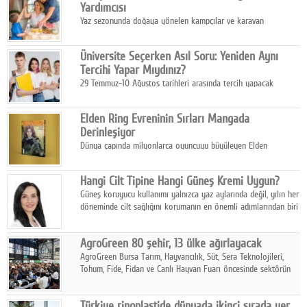
Yardımcısı
Yaz sezonunda doğaya yönelen kampçılar ve karavan
tutkunları, bulaşıklar için sıcak suya ihtiyaç duymadan güçlü
temizlik sağlayan, çevreye duyarlı bitkisel içerikli ürünleri tercih
Üniversite Seçerken Asıl Soru: Yeniden Aynı
ediyor.
Tercihi Yapar Mıydınız?
29 Temmuz-10 Ağustos tarihleri arasında tercih yapacak
milyonlarca üniversite adayı için en kritik karar süreci başladı.
Elden Ring Evreninin Sırları Mangada
Derinleşiyor
Dünya çapında milyonlarca oyuncuyu büyüleyen Elden
Ring evreni, resmi manga serisi Altın Ağaç'a Yolculuk ile mizahı,
aksiyonu ve karanlık fantastik atmosferi bir araya getirmeyi
Hangi Cilt Tipine Hangi Güneş Kremi Uygun?
sürdürüyor.
Güneş koruyucu kullanımı yalnızca yaz aylarında değil, yılın her
döneminde cilt sağlığını korumanın en önemli adımlarından biri
olarak öne çıkıyor.
AgroGreen 80 şehir, 13 ülke ağırlayacak
AgroGreen Bursa Tarım, Hayvancılık, Süt, Sera Teknolojileri,
Tohum, Fide, Fidan ve Canlı Hayvan Fuarı öncesinde sektörün
tüm paydaşları güç birliği yaptı.
Türkiye rinoplastide dünyada ikinci sırada yer