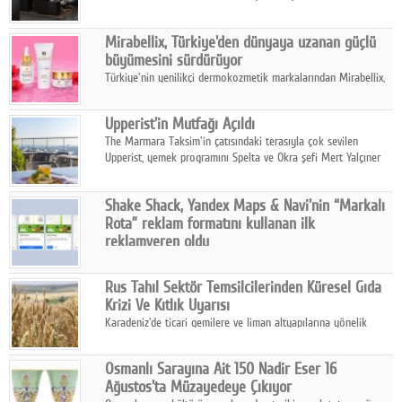
ailesinin yeni nesil teknolojilerle donatılmış son modeli VRV
kontrol ünitesi Madoka Plus Türkiye'de satışa sunuldu.
Mirabellix, Türkiye'den dünyaya uzanan güçlü
büyümesini sürdürüyor
Türkiye'nin yenilikçi dermokozmetik markalarından Mirabellix,
yüksek kalite standartlarında geliştirdiği cilt ve saç bakım
ürünleriyle hem yurt içinde hem de uluslararası pazarlarda
Upperist'in Mutfağı Açıldı
büyümesini sürdürüyor.
The Marmara Taksim'in çatısındaki terasıyla çok sevilen
Upperist, yemek programını Spelta ve Okra şefi Mert Yalçıner
ile başlatıyor.
Shake Shack, Yandex Maps & Navi'nin “Markalı
Rota” reklam formatını kullanan ilk
reklamveren oldu
Shake Shack, fiziksel restoranlarındaki ziyaretçi sayısını
artırmak amacıyla Cereyan Medya ve Yandex Ads iş birliğiyle
Rus Tahıl Sektör Temsilcilerinden Küresel Gıda
Yandex Maps & Navi'nin yeni "Markalı Rota" reklam formatını
Krizi Ve Kıtlık Uyarısı
kullanan ilk marka oldu.
Karadeniz'de ticari gemilere ve liman altyapılarına yönelik
artan saldırılar, küresel tahıl piyasalarını alarm durumuna
geçirdi.
Osmanlı Sarayına Ait 150 Nadir Eser 16
Ağustos'ta Müzayedeye Çıkıyor