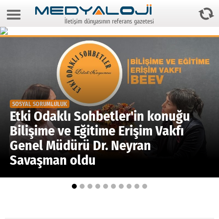
7 Ağustos 2026 19:43:35
İletişim dünyasının referans gazetesi
Anasayfa
Foto Galeri
Video Galeri
Gazeteler
SOSYAL SORUMLULUK
Medya
Etki Odaklı Sohbetler'in konuğu
Bilişime ve Eğitime Erişim Vakfı
Reyting-tiraj
Genel Müdürü Dr. Neyran
Teknoloji
Savaşman oldu
Televizyon
Dünya
Pr