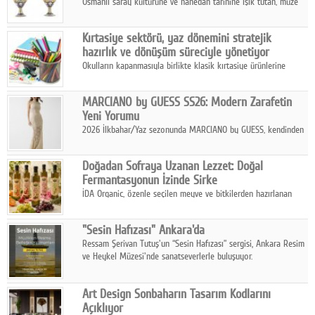
Osmanlı saray kültürüne ve hanedan tarihine ışık tutan, müze
koleksiyonlarıyla yarışacak nitelikteki 150 seçkin eser, 16
Ağustos'ta Arthill Müzecilik'in düzenleyeceği özel müzayedede
Kırtasiye sektörü, yaz dönemini stratejik
koleksiyonerlerle buluşuyor
hazırlık ve dönüşüm süreciyle yönetiyor
Okulların kapanmasıyla birlikte klasik kırtasiye ürünlerine
yönelik talepte azalma yaşansa da sektör yaz aylarını hobi,
sanat ve eğitici aktivite ürünleriyle dinamik bir biçimde
MARCIANO by GUESS SS26: Modern Zarafetin
geçiriyor.
Yeni Yorumu
2026 İlkbahar/Yaz sezonunda MARCIANO by GUESS, kendinden
emin bir duruşu modern bir çekicilik anlayışıyla buluşturuyor.
Doğadan Sofraya Uzanan Lezzet: Doğal
Fermantasyonun İzinde Sirke
İDA Organic, özenle seçilen meyve ve bitkilerden hazırlanan
sirke çeşitleriyle geleneksel lezzet kültürünü bugünün
sofralarına taşıyor.
"Sesin Hafızası" Ankara'da
Ressam Şerivan Tutuş'un “Sesin Hafızası” sergisi, Ankara Resim
ve Heykel Müzesi'nde sanatseverlerle buluşuyor.
Art Design Sonbaharın Tasarım Kodlarını
Açıklıyor