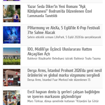
Google Plus
Yazar Seda Diker'in Yeni Romanı "Aşk
Kütüphanesi" Bodrum'da Düzenlenen Özel
© 2026 TÜM HAKLARI SAKLIDIR
Lansmanla Tanıtıldı
Yazar, Eğitmen, Duygu Simyacısı ve İletişim Mentörü Seda
Diker'in 13. kitabı “Aşk Kütüphanesi” 6 Ağustos'ta Casa dell'Arte
P1Harmony ve AleXa, 5 Eylül'de K-Pop Festivali
Bodrum'da düzenlenen özel lansmanla okurlarıyla buluştu.
3'te Sahne Alacak
Şehrin etkinlik ormanı LifePark, 5 Eylül 2026'da gerçekleşecek
K-Pop Festivali 3 ile bir kez daha İstanbul'u dünya K-Pop
haritasında önemli bir destinasyon haline getirmeye
İDO, Midilli'ye Üçüncü Uluslararası Hattını
hazırlanıyor.
Akçay'dan Açtı
Balıkesir Büyükşehir Belediyesi iştiraki Balıkesir Toplu Taşıma
AŞ ( BTT) ve BADO markası iş birliğiyle hayata geçirilen Akçay-
Midilli hattının resmi açılışı gerçekleştirildi.
Derya Arms, İstanbul Prohunt 2026'da yeni nesil
ürünlerini ve global marka vizyonunu sergiledi
Derya Arms, İstanbul Fuar Merkezi'nde düzenlenen 13.
Uluslararası İstanbul Prohunt Av, Silah ve Doğa Sporları
Fuarı'nda sektör profesyonelleri, iş ortakları, bayiler ve son
Evcil hayvan dostu iş yerleri çalışan bağlılığını
kullanıcılarla bir araya geldi.
ve işveren markasını güçlendiriyor
Mars Türkiye, dünya genelinde kutlanan "Köpeğini İşe Götür