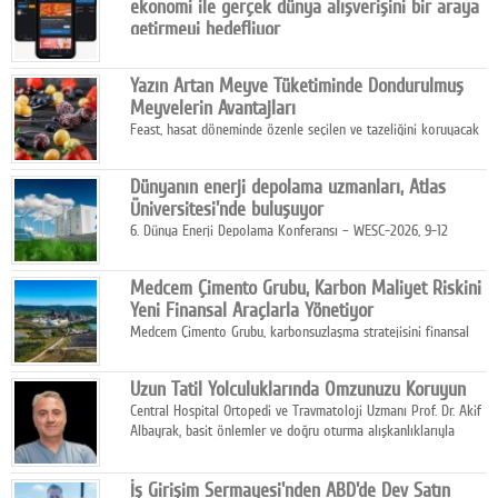
ekonomi ile gerçek dünya alışverişini bir araya
getirmeyi hedefliyor
Türkiye'de geliştirilen teknoloji girişimi ShopinX, dijital
ekonomi ile gerçek dünya alışveriş deneyimi arasında köprü
Yazın Artan Meyve Tüketiminde Dondurulmuş
kurmayı hedefleyen vizyonuyla uluslararası pazarlara açılıyor.
Meyvelerin Avantajları
Feast, hasat döneminde özenle seçilen ve tazeliğini koruyacak
şekilde dondurulan meyve ürünleriyle tüketicilere dört mevsim
pratik, güvenilir ve lezzetli bir alternatif sunuyor.
Dünyanın enerji depolama uzmanları, Atlas
Üniversitesi'nde buluşuyor
6. Dünya Enerji Depolama Konferansı – WESC-2026, 9-12
Ağustos 2026 tarihleri arasında İstanbul Atlas Üniversitesi ev
sahipliğinde gerçekleştirilecek.
Medcem Çimento Grubu, Karbon Maliyet Riskini
Yeni Finansal Araçlarla Yönetiyor
Medcem Çimento Grubu, karbonsuzlaşma stratejisini finansal
risk yönetimi uygulamalarıyla güçlendiren yeni bir adım attı.
Uzun Tatil Yolculuklarında Omzunuzu Koruyun
Central Hospital Ortopedi ve Travmatoloji Uzmanı Prof. Dr. Akif
Albayrak, basit önlemler ve doğru oturma alışkanlıklarıyla
yolculukların çok daha konforlu geçirilebileceğini belirtiyor.
İş Girişim Sermayesi'nden ABD'de Dev Satın