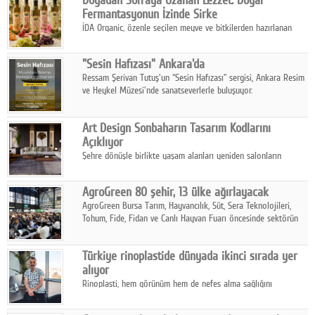
Fermantasyonun İzinde Sirke
İDA Organic, özenle seçilen meyve ve bitkilerden hazırlanan
sirke çeşitleriyle geleneksel lezzet kültürünü bugünün
sofralarına taşıyor.
"Sesin Hafızası" Ankara'da
Ressam Şerivan Tutuş'un “Sesin Hafızası” sergisi, Ankara Resim
ve Heykel Müzesi'nde sanatseverlerle buluşuyor.
Art Design Sonbaharın Tasarım Kodlarını
Açıklıyor
Şehre dönüşle birlikte yaşam alanları yeniden salonların
kalbine kayarken, mobilya sektörünün öncü markası Art Design
sonbaharın tasarım kodlarını açıklıyor.
AgroGreen 80 şehir, 13 ülke ağırlayacak
AgroGreen Bursa Tarım, Hayvancılık, Süt, Sera Teknolojileri,
Tohum, Fide, Fidan ve Canlı Hayvan Fuarı öncesinde sektörün
tüm paydaşları güç birliği yaptı.
Türkiye rinoplastide dünyada ikinci sırada yer
alıyor
Rinoplasti, hem görünüm hem de nefes alma sağlığını
ilgilendiren yönüyle bu alanın en dikkat çeken başlıklarından
biri konumunda.