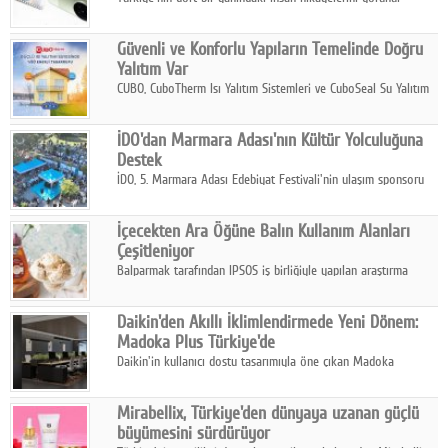
kılmayı amaçlayan yarışma, katılımcıları yaşadıkları coğrafyanın
insanını, kültürünü ve yaşamını portre fotoğraflarıyla
Güvenli ve Konforlu Yapıların Temelinde Doğru
anlatmaya davet ediyor.
Yalıtım Var
CUBO, CuboTherm Isı Yalıtım Sistemleri ve CuboSeal Su Yalıtım
Sistemleri ile yapılara dört mevsim konfor, yüksek dayanıklılık
ve sürdürülebilir çözümler sunuyor.
İDO'dan Marmara Adası'nın Kültür Yolculuğuna
Destek
İDO, 5. Marmara Adası Edebiyat Festivali'nin ulaşım sponsoru
olarak kültür, sanat ve ada turizmine olan katkısını devam
ettiriyor.
İçecekten Ara Öğüne Balın Kullanım Alanları
Çeşitleniyor
Balparmak tarafından IPSOS iş birliğiyle yapılan araştırma
sonuçlarına göre, bal tüketicilerinin yüzde 34'ünün balı çay ve
ıhlamur gibi içeceklerde tercih ettiğini ortaya koyuyor.
Daikin'den Akıllı İklimlendirmede Yeni Dönem:
Madoka Plus Türkiye'de
Daikin'in kullanıcı dostu tasarımıyla öne çıkan Madoka
ailesinin yeni nesil teknolojilerle donatılmış son modeli VRV
kontrol ünitesi Madoka Plus Türkiye'de satışa sunuldu.
Mirabellix, Türkiye'den dünyaya uzanan güçlü
büyümesini sürdürüyor