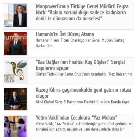
ManpowerGroup Türkiye Genel Müdürü Feyza
Facebook
Narlı: “Bakım sorumluluğu sadece kadınların
değil, iş dünyasının da meselesi”
Diziler
Türkiye İstatistik Kurumu (TÜİK) tarafından açıklanan “İş ve Aile
Yaşamının Uyumu 2025” araştırması, iş dünyası ile aile ve ev içi
Karikatür
Humanis'te Üst Düzey Atama
sorumluluklar arasındaki bağlantıyı gözler önüne serdi.
Humanis'in Yeni Ticari Operasyonlar Genel Müdürü Sertaç
Youtube
Barlas Oldu
Polemik
“Kaz Dağları'nın Fısıltısı Kuş Düşleri” Sergisi
kapılarını açıyor
Reklam
Körfez Tatbikililer Sanat Grubu'nun hazırladığı "Kaz Dağları'nın
Fısıltısı Kuş Düşleri" Sergisi, Kazdağları'nın simge kuş
Yazarlar
türlerinden ilham alan eserleri bir araya getiriyor.
Kuzey Kıbrıs gayrimenkulde yeni yatırım rotası
oluyor
Künye
Akol Global Satış & Pazarlama Direktörü ve İcra Kurulu Üyesi
SOSYAL MEDYA
Özgür Koca, Türkiye'den ve farklı ülkelerden yatırımcıların
Kuzey Kıbrıs'a yönelik ilgisinin giderek arttığını belirtti.
Yetim Vakfı'ndan Çocuklara “Yaz Molası”
Facebook
Yetim Vakfı, "Yaz Molası" etkinlikleriyle yaz tatilini yetimler ve
anneleri için eğitim, gelişim ve yeni deneyimlerle dolu bir
Twitter
programa dönüştürüyor.