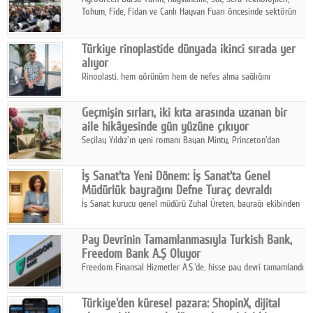
Tohum, Fide, Fidan ve Canlı Hayvan Fuarı öncesinde sektörün
tüm paydaşları güç birliği yaptı.
Türkiye rinoplastide dünyada ikinci sırada yer
alıyor
Rinoplasti, hem görünüm hem de nefes alma sağlığını
ilgilendiren yönüyle bu alanın en dikkat çeken başlıklarından
biri konumunda.
Geçmişin sırları, iki kıta arasında uzanan bir
aile hikâyesinde gün yüzüne çıkıyor
Seçilay Yıldız'ın yeni romanı Bayan Minty, Princeton'dan
Büyükada'ya, 1960'ların Adana'sından günümüze uzanan çok
katmanlı bir aile hikâyesi anlatıyor.
İş Sanat'ta Yeni Dönem: İş Sanat'ta Genel
Müdürlük bayrağını Defne Turaç devraldı
İş Sanat kurucu genel müdürü Zuhal Üreten, bayrağı ekibinden
Defne Turaç'a devretti.
Pay Devrinin Tamamlanmasıyla Turkish Bank,
Freedom Bank A.Ş Oluyor
Freedom Finansal Hizmetler A.Ş.'de, hisse pay devri tamamlandı
ve yönetim kurulu belirlendi. Yapılan genel kurul toplantısında
Turkish Bank'ın ticaret unvanının “Freedom Bank A.Ş.” olmasına
Türkiye'den küresel pazara: ShopinX, dijital
karar verildi.