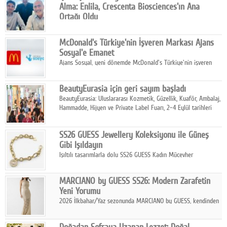
Alma: Enlila, Crescenta Biosciences'ın Ana
Ortağı Oldu
İş Girişim Sermayesi, biyoteknoloji alanındaki büyüme
stratejisini uluslararası ölçeğe taşıyan satın alma hamlesini
McDonald's Türkiye'nin İşveren Markası Ajans
tamamladı.
Sosyal'e Emanet
Ajans Sosyal, yeni dönemde McDonald's Türkiye'nin işveren
markası iletişim stratejisini oluşturacak.
BeautyEurasia için geri sayım başladı
BeautyEurasia: Uluslararası Kozmetik, Güzellik, Kuaför, Ambalaj,
Hammadde, Hijyen ve Private Label Fuarı, 2–4 Eylül tarihleri
arasında düzenlenecek.
SS26 GUESS Jewellery Koleksiyonu ile Güneş
Gibi Işıldayın
Işıltılı tasarımlarla dolu SS26 GUESS Kadın Mücevher
Koleksiyonu, yaz gardıroplarına modern lüksün zarif
dokunuşunu taşıyor.
MARCIANO by GUESS SS26: Modern Zarafetin
Yeni Yorumu
2026 İlkbahar/Yaz sezonunda MARCIANO by GUESS, kendinden
emin bir duruşu modern bir çekicilik anlayışıyla buluşturuyor.
Doğadan Sofraya Uzanan Lezzet: Doğal