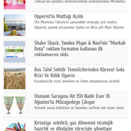
Türkiye'nin yenilikçi dermokozmetik markalarından Mirabellix,
yüksek kalite standartlarında geliştirdiği cilt ve saç bakım
ürünleriyle hem yurt içinde hem de uluslararası pazarlarda
Upperist'in Mutfağı Açıldı
büyümesini sürdürüyor.
The Marmara Taksim'in çatısındaki terasıyla çok sevilen
Upperist, yemek programını Spelta ve Okra şefi Mert Yalçıner
ile başlatıyor.
Shake Shack, Yandex Maps & Navi'nin “Markalı
Rota” reklam formatını kullanan ilk
reklamveren oldu
Shake Shack, fiziksel restoranlarındaki ziyaretçi sayısını
artırmak amacıyla Cereyan Medya ve Yandex Ads iş birliğiyle
Rus Tahıl Sektör Temsilcilerinden Küresel Gıda
Yandex Maps & Navi'nin yeni "Markalı Rota" reklam formatını
Krizi Ve Kıtlık Uyarısı
kullanan ilk marka oldu.
Karadeniz'de ticari gemilere ve liman altyapılarına yönelik
artan saldırılar, küresel tahıl piyasalarını alarm durumuna
geçirdi.
Osmanlı Sarayına Ait 150 Nadir Eser 16
Ağustos'ta Müzayedeye Çıkıyor
Osmanlı saray kültürüne ve hanedan tarihine ışık tutan, müze
koleksiyonlarıyla yarışacak nitelikteki 150 seçkin eser, 16
Ağustos'ta Arthill Müzecilik'in düzenleyeceği özel müzayedede
Kırtasiye sektörü, yaz dönemini stratejik
koleksiyonerlerle buluşuyor
hazırlık ve dönüşüm süreciyle yönetiyor