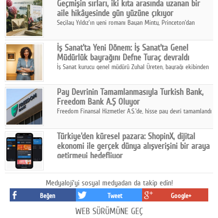
Geçmişin sırları, iki kıta arasında uzanan bir
aile hikâyesinde gün yüzüne çıkıyor
Seçilay Yıldız'ın yeni romanı Bayan Minty, Princeton'dan
Büyükada'ya, 1960'ların Adana'sından günümüze uzanan çok
katmanlı bir aile hikâyesi anlatıyor.
İş Sanat'ta Yeni Dönem: İş Sanat'ta Genel
Müdürlük bayrağını Defne Turaç devraldı
İş Sanat kurucu genel müdürü Zuhal Üreten, bayrağı ekibinden
Defne Turaç'a devretti.
Pay Devrinin Tamamlanmasıyla Turkish Bank,
Freedom Bank A.Ş Oluyor
Freedom Finansal Hizmetler A.Ş.'de, hisse pay devri tamamlandı
ve yönetim kurulu belirlendi. Yapılan genel kurul toplantısında
Turkish Bank'ın ticaret unvanının “Freedom Bank A.Ş.” olmasına
Türkiye'den küresel pazara: ShopinX, dijital
karar verildi.
ekonomi ile gerçek dünya alışverişini bir araya
getirmeyi hedefliyor
Türkiye'de geliştirilen teknoloji girişimi ShopinX, dijital
ekonomi ile gerçek dünya alışveriş deneyimi arasında köprü
Medyaloji'yi sosyal medyadan da takip edin!
kurmayı hedefleyen vizyonuyla uluslararası pazarlara açılıyor.
Beğen
Tweet
Google+
WEB SÜRÜMÜNE GEÇ