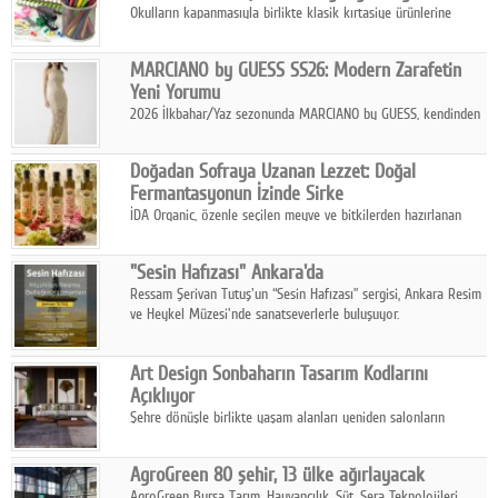
Okulların kapanmasıyla birlikte klasik kırtasiye ürünlerine
yönelik talepte azalma yaşansa da sektör yaz aylarını hobi,
sanat ve eğitici aktivite ürünleriyle dinamik bir biçimde
MARCIANO by GUESS SS26: Modern Zarafetin
geçiriyor.
Yeni Yorumu
2026 İlkbahar/Yaz sezonunda MARCIANO by GUESS, kendinden
emin bir duruşu modern bir çekicilik anlayışıyla buluşturuyor.
Doğadan Sofraya Uzanan Lezzet: Doğal
Fermantasyonun İzinde Sirke
İDA Organic, özenle seçilen meyve ve bitkilerden hazırlanan
sirke çeşitleriyle geleneksel lezzet kültürünü bugünün
sofralarına taşıyor.
"Sesin Hafızası" Ankara'da
Ressam Şerivan Tutuş'un “Sesin Hafızası” sergisi, Ankara Resim
ve Heykel Müzesi'nde sanatseverlerle buluşuyor.
Art Design Sonbaharın Tasarım Kodlarını
Açıklıyor
Şehre dönüşle birlikte yaşam alanları yeniden salonların
kalbine kayarken, mobilya sektörünün öncü markası Art Design
sonbaharın tasarım kodlarını açıklıyor.
AgroGreen 80 şehir, 13 ülke ağırlayacak
AgroGreen Bursa Tarım, Hayvancılık, Süt, Sera Teknolojileri,