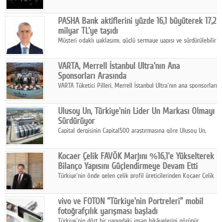
PASHA Bank aktiflerini yüzde 16,1 büyüterek 17,2
milyar TL'ye taşıdı
Müşteri odaklı yaklaşımı, güçlü sermaye yapısı ve sürdürülebilir
büyüme stratejisiyle faaliyetlerini sürdüren PASHA Bank, 2026
yılının ilk yarısında güçlü finansal performansını korudu.
VARTA, Merrell İstanbul Ultra'nın Ana
Sponsorları Arasında
VARTA Tüketici Pilleri, Merrell İstanbul Ultra'nın ana sponsorları
arasında yer alarak sporun, performansın ve aktif yaşamın
enerjisine güç katıyor.
Ulusoy Un, Türkiye'nin Lider Un Markası Olmayı
Sürdürüyor
Capital dergisinin Capital500 araştırmasına göre Ulusoy Un,
2025 yılında gerçekleştirdiği 66 milyar 937 milyon TL satış
hasılatıyla Türkiye'nin en büyük 83. firması oldu.
Kocaer Çelik FAVÖK Marjını %16,1'e Yükselterek
Bilanço Yapısını Güçlendirmeye Devam Etti
Türkiye'nin önde gelen çelik profil üreticilerinden Kocaer Çelik
ikinci çeyrek ve ilk yarı finansal sonuçlarını açıkladı. Kocaer
Çelik FAVÖK Marjını %16,1'e yükseltti.
vivo ve FOTON "Türkiye'nin Portreleri" mobil
fotoğrafçılık yarışması başladı
Türkiye'nin dört bir yanındaki insan hikâyelerini görünür