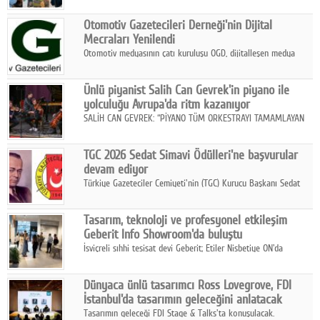
Haftası" kapsamında, evcil hayvan dostu iş yeri uygulamalarının
çalışan bağlılığı, iyi olma hali ve işveren markası üzerindeki
Otomotiv Gazetecileri Derneği'nin Dijital
etkisine dikkat çekti.
Mecraları Yenilendi
Otomotiv medyasının çatı kuruluşu OGD, dijitalleşen medya
dünyasına uyum sağlama ve iletişim ağını güçlendirme
hedefiyle internet sitesini ve sosyal medya kanallarını yeniledi.
Ünlü piyanist Salih Can Gevrek'in piyano ile
yolculuğu Avrupa'da ritm kazanıyor
SALİH CAN GEVREK: “PİYANO TÜM ORKESTRAYI TAMAMLAYAN
BİR ENSTRÜMAN OLARAK BAŞLIBAŞINA BİR ORKESTRA GİBİ
ETKİ YARATIYOR"
TGC 2026 Sedat Simavi Ödülleri'ne başvurular
devam ediyor
Türkiye Gazeteciler Cemiyeti'nin (TGC) Kurucu Başkanı Sedat
Simavi adına 50 yıldır verilen ödüllere başvurular devam ediyor.
Tasarım, teknoloji ve profesyonel etkileşim
Geberit Info Showroom'da buluştu
İsviçreli sıhhi tesisat devi Geberit; Etiler Nisbetiye ON'da
konumlanan Info Showroom'unda Cosentino ve Smeg iş
ortaklığıyla özel bir davete ev sahipliği yaptı.
Dünyaca ünlü tasarımcı Ross Lovegrove, FDI
İstanbul'da tasarımın geleceğini anlatacak
Tasarımın geleceği FDI Stage & Talks'ta konuşulacak.