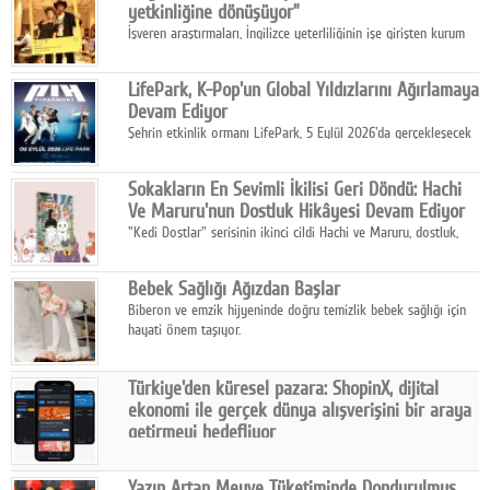
yetkinliğine dönüşüyor”
İşveren araştırmaları, İngilizce yeterliliğinin işe girişten kurum
içi gelişime kadar daha sistemli biçimde değerlendirildiğini
gösteriyor.
LifePark, K-Pop'un Global Yıldızlarını Ağırlamaya
Devam Ediyor
Şehrin etkinlik ormanı LifePark, 5 Eylül 2026'da gerçekleşecek
K-Pop Festivali 3 ile bir kez daha İstanbul'u dünya K-Pop
haritasında önemli bir destinasyon haline getirmeye
Sokakların En Sevimli İkilisi Geri Döndü: Hachi
hazırlanıyor.
Ve Maruru'nun Dostluk Hikâyesi Devam Ediyor
"Kedi Dostlar" serisinin ikinci cildi Hachi ve Maruru, dostluk,
dayanışma ve umudun iç ısıtan hikâyesini bu kez kış
mevsiminin zorlu koşulları eşliğinde anlatıyor.
Bebek Sağlığı Ağızdan Başlar
Biberon ve emzik hijyeninde doğru temizlik bebek sağlığı için
hayati önem taşıyor.
Türkiye'den küresel pazara: ShopinX, dijital
ekonomi ile gerçek dünya alışverişini bir araya
getirmeyi hedefliyor
Türkiye'de geliştirilen teknoloji girişimi ShopinX, dijital
ekonomi ile gerçek dünya alışveriş deneyimi arasında köprü
Yazın Artan Meyve Tüketiminde Dondurulmuş