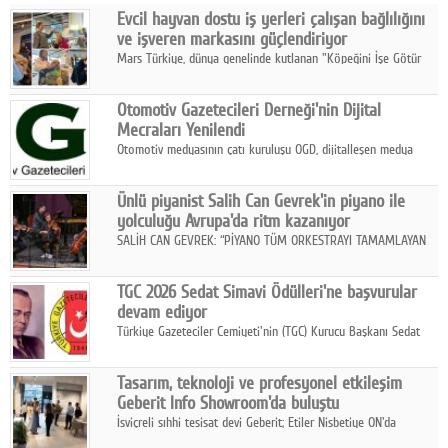
Evcil hayvan dostu iş yerleri çalışan bağlılığını
Facebook
ve işveren markasını güçlendiriyor
Mars Türkiye, dünya genelinde kutlanan "Köpeğini İşe Götür
Diziler
Haftası" kapsamında, evcil hayvan dostu iş yeri uygulamalarının
çalışan bağlılığı, iyi olma hali ve işveren markası üzerindeki
Karikatür
Otomotiv Gazetecileri Derneği'nin Dijital
etkisine dikkat çekti.
Mecraları Yenilendi
Youtube
Otomotiv medyasının çatı kuruluşu OGD, dijitalleşen medya
dünyasına uyum sağlama ve iletişim ağını güçlendirme
hedefiyle internet sitesini ve sosyal medya kanallarını yeniledi.
Polemik
Ünlü piyanist Salih Can Gevrek'in piyano ile
yolculuğu Avrupa'da ritm kazanıyor
Reklam
SALİH CAN GEVREK: “PİYANO TÜM ORKESTRAYI TAMAMLAYAN
BİR ENSTRÜMAN OLARAK BAŞLIBAŞINA BİR ORKESTRA GİBİ
Yazarlar
ETKİ YARATIYOR"
TGC 2026 Sedat Simavi Ödülleri'ne başvurular
devam ediyor
Künye
Türkiye Gazeteciler Cemiyeti'nin (TGC) Kurucu Başkanı Sedat
Simavi adına 50 yıldır verilen ödüllere başvurular devam ediyor.
SOSYAL MEDYA
Tasarım, teknoloji ve profesyonel etkileşim
Facebook
Geberit Info Showroom'da buluştu
İsviçreli sıhhi tesisat devi Geberit; Etiler Nisbetiye ON'da
Twitter
konumlanan Info Showroom'unda Cosentino ve Smeg iş