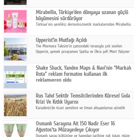
ailesinin yeni nesil teknolojilerle donatılmış son modeli VRV
kontrol ünitesi Madoka Plus Türkiye'de satışa sunuldu.
Mirabellix, Türkiye'den dünyaya uzanan güçlü
büyümesini sürdürüyor
Türkiye'nin yenilikçi dermokozmetik markalarından Mirabellix,
yüksek kalite standartlarında geliştirdiği cilt ve saç bakım
ürünleriyle hem yurt içinde hem de uluslararası pazarlarda
Upperist'in Mutfağı Açıldı
büyümesini sürdürüyor.
The Marmara Taksim'in çatısındaki terasıyla çok sevilen
Upperist, yemek programını Spelta ve Okra şefi Mert Yalçıner
ile başlatıyor.
Shake Shack, Yandex Maps & Navi'nin “Markalı
Rota” reklam formatını kullanan ilk
reklamveren oldu
Shake Shack, fiziksel restoranlarındaki ziyaretçi sayısını
artırmak amacıyla Cereyan Medya ve Yandex Ads iş birliğiyle
Rus Tahıl Sektör Temsilcilerinden Küresel Gıda
Yandex Maps & Navi'nin yeni "Markalı Rota" reklam formatını
Krizi Ve Kıtlık Uyarısı
kullanan ilk marka oldu.
Karadeniz'de ticari gemilere ve liman altyapılarına yönelik
artan saldırılar, küresel tahıl piyasalarını alarm durumuna
geçirdi.
Osmanlı Sarayına Ait 150 Nadir Eser 16
Ağustos'ta Müzayedeye Çıkıyor
Osmanlı saray kültürüne ve hanedan tarihine ışık tutan, müze