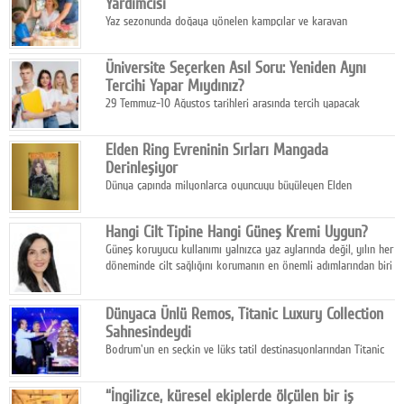
Yardımcısı
Yaz sezonunda doğaya yönelen kampçılar ve karavan
tutkunları, bulaşıklar için sıcak suya ihtiyaç duymadan güçlü
temizlik sağlayan, çevreye duyarlı bitkisel içerikli ürünleri tercih
Üniversite Seçerken Asıl Soru: Yeniden Aynı
ediyor.
Tercihi Yapar Mıydınız?
29 Temmuz-10 Ağustos tarihleri arasında tercih yapacak
milyonlarca üniversite adayı için en kritik karar süreci başladı.
Elden Ring Evreninin Sırları Mangada
Derinleşiyor
Dünya çapında milyonlarca oyuncuyu büyüleyen Elden
Ring evreni, resmi manga serisi Altın Ağaç'a Yolculuk ile mizahı,
aksiyonu ve karanlık fantastik atmosferi bir araya getirmeyi
Hangi Cilt Tipine Hangi Güneş Kremi Uygun?
sürdürüyor.
Güneş koruyucu kullanımı yalnızca yaz aylarında değil, yılın her
döneminde cilt sağlığını korumanın en önemli adımlarından biri
olarak öne çıkıyor.
Dünyaca Ünlü Remos, Titanic Luxury Collection
Sahnesindeydi
Bodrum'un en seçkin ve lüks tatil destinasyonlarından Titanic
Luxury Collection Bodrum, bu yıl 10. kuruluş yılını kutlarken,
yaz etkinlikleri kapsamında uluslararası yıldızları ağırlamaya
“İngilizce, küresel ekiplerde ölçülen bir iş
devam ediyor