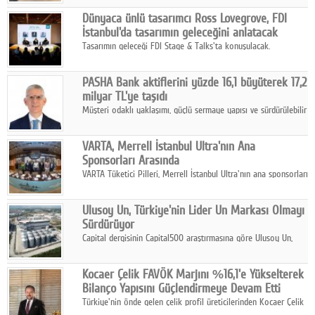
ortaklığıyla özel bir davete ev sahipliği yaptı.
Google Plus
Dünyaca ünlü tasarımcı Ross Lovegrove, FDI
İstanbul'da tasarımın geleceğini anlatacak
© 2026 TÜM HAKLARI SAKLIDIR
Tasarımın geleceği FDI Stage & Talks'ta konuşulacak.
PASHA Bank aktiflerini yüzde 16,1 büyüterek 17,2
milyar TL'ye taşıdı
Müşteri odaklı yaklaşımı, güçlü sermaye yapısı ve sürdürülebilir
büyüme stratejisiyle faaliyetlerini sürdüren PASHA Bank, 2026
yılının ilk yarısında güçlü finansal performansını korudu.
VARTA, Merrell İstanbul Ultra'nın Ana
Sponsorları Arasında
VARTA Tüketici Pilleri, Merrell İstanbul Ultra'nın ana sponsorları
arasında yer alarak sporun, performansın ve aktif yaşamın
enerjisine güç katıyor.
Ulusoy Un, Türkiye'nin Lider Un Markası Olmayı
Sürdürüyor
Capital dergisinin Capital500 araştırmasına göre Ulusoy Un,
2025 yılında gerçekleştirdiği 66 milyar 937 milyon TL satış
hasılatıyla Türkiye'nin en büyük 83. firması oldu.
Kocaer Çelik FAVÖK Marjını %16,1'e Yükselterek
Bilanço Yapısını Güçlendirmeye Devam Etti
Türkiye'nin önde gelen çelik profil üreticilerinden Kocaer Çelik
ikinci çeyrek ve ilk yarı finansal sonuçlarını açıkladı. Kocaer