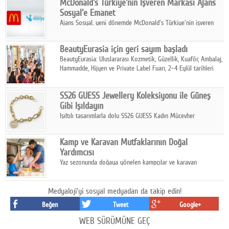
McDonald's Türkiye'nin İşveren Markası Ajans
tamamladı.
Sosyal'e Emanet
Ajans Sosyal, yeni dönemde McDonald's Türkiye'nin işveren
markası iletişim stratejisini oluşturacak.
BeautyEurasia için geri sayım başladı
BeautyEurasia: Uluslararası Kozmetik, Güzellik, Kuaför, Ambalaj,
Hammadde, Hijyen ve Private Label Fuarı, 2–4 Eylül tarihleri
arasında düzenlenecek.
SS26 GUESS Jewellery Koleksiyonu ile Güneş
Gibi Işıldayın
Işıltılı tasarımlarla dolu SS26 GUESS Kadın Mücevher
Koleksiyonu, yaz gardıroplarına modern lüksün zarif
dokunuşunu taşıyor.
Kamp ve Karavan Mutfaklarının Doğal
Yardımcısı
Yaz sezonunda doğaya yönelen kampçılar ve karavan
tutkunları, bulaşıklar için sıcak suya ihtiyaç duymadan güçlü
temizlik sağlayan, çevreye duyarlı bitkisel içerikli ürünleri tercih
ediyor.
Medyaloji'yi sosyal medyadan da takip edin!
Beğen
Tweet
Google+
WEB SÜRÜMÜNE GEÇ