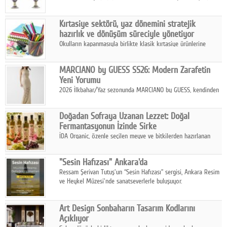
koleksiyonlarıyla yarışacak nitelikteki 150 seçkin eser, 16
Ağustos'ta Arthill Müzecilik'in düzenleyeceği özel müzayedede
Kırtasiye sektörü, yaz dönemini stratejik
koleksiyonerlerle buluşuyor
hazırlık ve dönüşüm süreciyle yönetiyor
Okulların kapanmasıyla birlikte klasik kırtasiye ürünlerine
yönelik talepte azalma yaşansa da sektör yaz aylarını hobi,
sanat ve eğitici aktivite ürünleriyle dinamik bir biçimde
MARCIANO by GUESS SS26: Modern Zarafetin
geçiriyor.
Yeni Yorumu
2026 İlkbahar/Yaz sezonunda MARCIANO by GUESS, kendinden
emin bir duruşu modern bir çekicilik anlayışıyla buluşturuyor.
Doğadan Sofraya Uzanan Lezzet: Doğal
Fermantasyonun İzinde Sirke
İDA Organic, özenle seçilen meyve ve bitkilerden hazırlanan
sirke çeşitleriyle geleneksel lezzet kültürünü bugünün
sofralarına taşıyor.
"Sesin Hafızası" Ankara'da
Ressam Şerivan Tutuş'un “Sesin Hafızası” sergisi, Ankara Resim
ve Heykel Müzesi'nde sanatseverlerle buluşuyor.
Art Design Sonbaharın Tasarım Kodlarını
Açıklıyor