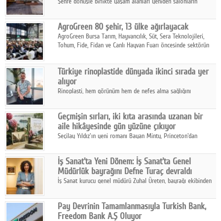
Şehre dönüşle birlikte yaşam alanları yeniden salonların
kalbine kayarken, mobilya sektörünün öncü markası Art Design
sonbaharın tasarım kodlarını açıklıyor.
AgroGreen 80 şehir, 13 ülke ağırlayacak
AgroGreen Bursa Tarım, Hayvancılık, Süt, Sera Teknolojileri,
Tohum, Fide, Fidan ve Canlı Hayvan Fuarı öncesinde sektörün
tüm paydaşları güç birliği yaptı.
Türkiye rinoplastide dünyada ikinci sırada yer
alıyor
Rinoplasti, hem görünüm hem de nefes alma sağlığını
ilgilendiren yönüyle bu alanın en dikkat çeken başlıklarından
biri konumunda.
Geçmişin sırları, iki kıta arasında uzanan bir
aile hikâyesinde gün yüzüne çıkıyor
Seçilay Yıldız'ın yeni romanı Bayan Minty, Princeton'dan
Büyükada'ya, 1960'ların Adana'sından günümüze uzanan çok
katmanlı bir aile hikâyesi anlatıyor.
İş Sanat'ta Yeni Dönem: İş Sanat'ta Genel
Müdürlük bayrağını Defne Turaç devraldı
İş Sanat kurucu genel müdürü Zuhal Üreten, bayrağı ekibinden
Defne Turaç'a devretti.
Pay Devrinin Tamamlanmasıyla Turkish Bank,
Freedom Bank A.Ş Oluyor