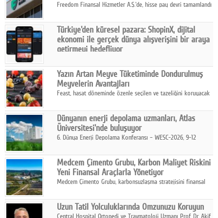
Freedom Finansal Hizmetler A.Ş.'de, hisse pay devri tamamlandı
ve yönetim kurulu belirlendi. Yapılan genel kurul toplantısında
Turkish Bank'ın ticaret unvanının “Freedom Bank A.Ş.” olmasına
Türkiye'den küresel pazara: ShopinX, dijital
karar verildi.
ekonomi ile gerçek dünya alışverişini bir araya
getirmeyi hedefliyor
Türkiye'de geliştirilen teknoloji girişimi ShopinX, dijital
ekonomi ile gerçek dünya alışveriş deneyimi arasında köprü
Yazın Artan Meyve Tüketiminde Dondurulmuş
kurmayı hedefleyen vizyonuyla uluslararası pazarlara açılıyor.
Meyvelerin Avantajları
Feast, hasat döneminde özenle seçilen ve tazeliğini koruyacak
şekilde dondurulan meyve ürünleriyle tüketicilere dört mevsim
pratik, güvenilir ve lezzetli bir alternatif sunuyor.
Dünyanın enerji depolama uzmanları, Atlas
Üniversitesi'nde buluşuyor
6. Dünya Enerji Depolama Konferansı – WESC-2026, 9-12
Ağustos 2026 tarihleri arasında İstanbul Atlas Üniversitesi ev
sahipliğinde gerçekleştirilecek.
Medcem Çimento Grubu, Karbon Maliyet Riskini
Yeni Finansal Araçlarla Yönetiyor
Medcem Çimento Grubu, karbonsuzlaşma stratejisini finansal
risk yönetimi uygulamalarıyla güçlendiren yeni bir adım attı.
Uzun Tatil Yolculuklarında Omzunuzu Koruyun
Central Hospital Ortopedi ve Travmatoloji Uzmanı Prof. Dr. Akif