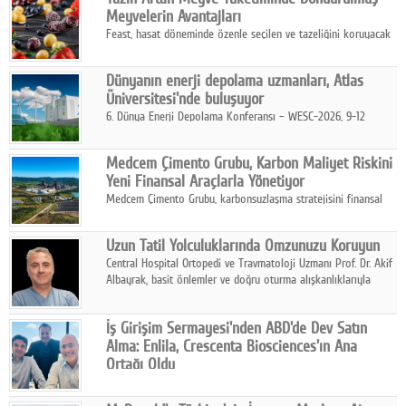
kurmayı hedefleyen vizyonuyla uluslararası pazarlara açılıyor.
Meyvelerin Avantajları
Feast, hasat döneminde özenle seçilen ve tazeliğini koruyacak
şekilde dondurulan meyve ürünleriyle tüketicilere dört mevsim
pratik, güvenilir ve lezzetli bir alternatif sunuyor.
Dünyanın enerji depolama uzmanları, Atlas
Üniversitesi'nde buluşuyor
6. Dünya Enerji Depolama Konferansı – WESC-2026, 9-12
Ağustos 2026 tarihleri arasında İstanbul Atlas Üniversitesi ev
sahipliğinde gerçekleştirilecek.
Medcem Çimento Grubu, Karbon Maliyet Riskini
Yeni Finansal Araçlarla Yönetiyor
Medcem Çimento Grubu, karbonsuzlaşma stratejisini finansal
risk yönetimi uygulamalarıyla güçlendiren yeni bir adım attı.
Uzun Tatil Yolculuklarında Omzunuzu Koruyun
Central Hospital Ortopedi ve Travmatoloji Uzmanı Prof. Dr. Akif
Albayrak, basit önlemler ve doğru oturma alışkanlıklarıyla
yolculukların çok daha konforlu geçirilebileceğini belirtiyor.
İş Girişim Sermayesi'nden ABD'de Dev Satın
Alma: Enlila, Crescenta Biosciences'ın Ana
Ortağı Oldu
İş Girişim Sermayesi, biyoteknoloji alanındaki büyüme
stratejisini uluslararası ölçeğe taşıyan satın alma hamlesini