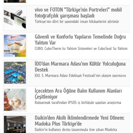
Çelik FAVÖK Marjını %16,1'e yükseltti.
vivo ve FOTON "Türkiye'nin Portreleri" mobil
fotoğrafçılık yarışması başladı
Türkiye'nin dört bir yanındaki insan hikâyelerini görünür
kılmayı amaçlayan yarışma, katılımcıları yaşadıkları coğrafyanın
insanını, kültürünü ve yaşamını portre fotoğraflarıyla
Güvenli ve Konforlu Yapıların Temelinde Doğru
anlatmaya davet ediyor.
Yalıtım Var
CUBO, CuboTherm Isı Yalıtım Sistemleri ve CuboSeal Su Yalıtım
Sistemleri ile yapılara dört mevsim konfor, yüksek dayanıklılık
ve sürdürülebilir çözümler sunuyor.
İDO'dan Marmara Adası'nın Kültür Yolculuğuna
Destek
İDO, 5. Marmara Adası Edebiyat Festivali'nin ulaşım sponsoru
olarak kültür, sanat ve ada turizmine olan katkısını devam
ettiriyor.
İçecekten Ara Öğüne Balın Kullanım Alanları
Çeşitleniyor
Balparmak tarafından IPSOS iş birliğiyle yapılan araştırma
sonuçlarına göre, bal tüketicilerinin yüzde 34'ünün balı çay ve
ıhlamur gibi içeceklerde tercih ettiğini ortaya koyuyor.
Daikin'den Akıllı İklimlendirmede Yeni Dönem:
Madoka Plus Türkiye'de
Daikin'in kullanıcı dostu tasarımıyla öne çıkan Madoka