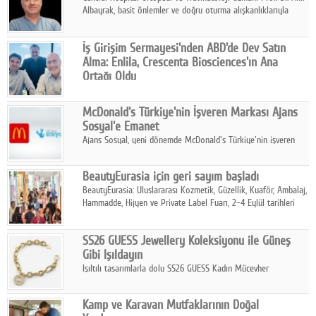
Albayrak, basit önlemler ve doğru oturma alışkanlıklarıyla
yolculukların çok daha konforlu geçirilebileceğini belirtiyor.
İş Girişim Sermayesi'nden ABD'de Dev Satın
Alma: Enlila, Crescenta Biosciences'ın Ana
Ortağı Oldu
İş Girişim Sermayesi, biyoteknoloji alanındaki büyüme
stratejisini uluslararası ölçeğe taşıyan satın alma hamlesini
McDonald's Türkiye'nin İşveren Markası Ajans
tamamladı.
Sosyal'e Emanet
Ajans Sosyal, yeni dönemde McDonald's Türkiye'nin işveren
markası iletişim stratejisini oluşturacak.
BeautyEurasia için geri sayım başladı
BeautyEurasia: Uluslararası Kozmetik, Güzellik, Kuaför, Ambalaj,
Hammadde, Hijyen ve Private Label Fuarı, 2–4 Eylül tarihleri
arasında düzenlenecek.
SS26 GUESS Jewellery Koleksiyonu ile Güneş
Gibi Işıldayın
Işıltılı tasarımlarla dolu SS26 GUESS Kadın Mücevher
Koleksiyonu, yaz gardıroplarına modern lüksün zarif
dokunuşunu taşıyor.
Kamp ve Karavan Mutfaklarının Doğal