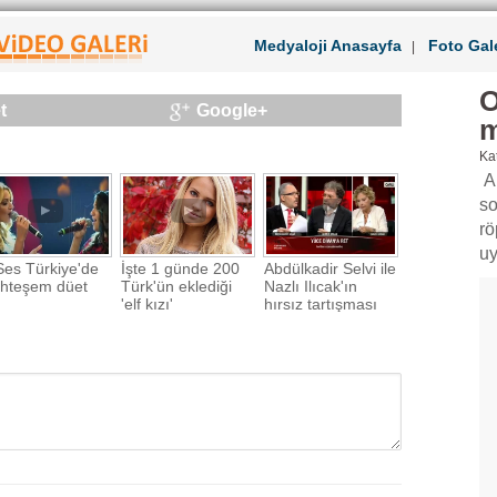
Medyaloji Anasayfa
Foto Gale
|
O
t
Google+
m
Kat
A
so
rö
uy
es Türkiye'de
İşte 1 günde 200
Abdülkadir Selvi ile
hteşem düet
Türk'ün eklediği
Nazlı Ilıcak'ın
'elf kızı'
hırsız tartışması