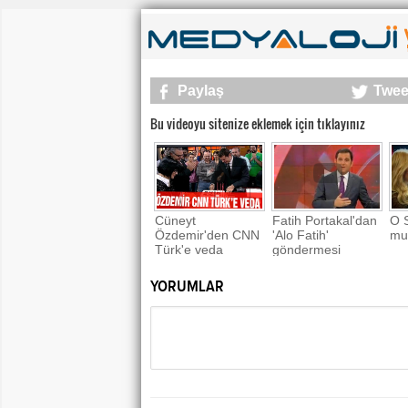
Paylaş
Twee
Bu videoyu sitenize eklemek için tıklayınız
Cüneyt
Fatih Portakal'dan
O S
Özdemir'den CNN
'Alo Fatih'
mu
Türk'e veda
göndermesi
YORUMLAR