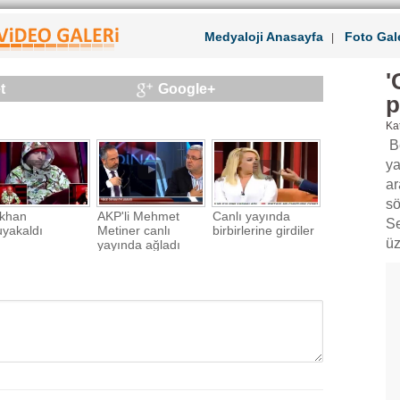
Medyaloji Anasayfa
Foto Gale
|
'
t
Google+
p
Kat
Be
ya
ar
sö
khan
AKP'li Mehmet
Canlı yayında
Se
yakaldı
Metiner canlı
birbirlerine girdiler
üz
yayında ağladı