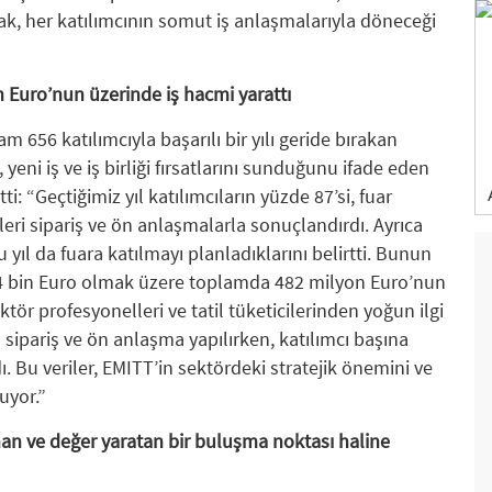
rak, her katılımcının somut iş anlaşmalarıyla döneceği
n Euro’nun üzerinde iş hacmi yarattı
 656 katılımcıyla başarılı bir yılı geride bırakan
 yeni iş ve iş birliği fırsatlarını sunduğunu ifade eden
: “Geçtiğimiz yıl katılımcıların yüzde 87’si, fuar
eri sipariş ve ön anlaşmalarla sonuçlandırdı. Ayrıca
u yıl da fuara katılmayı planladıklarını belirtti. Bunun
34 bin Euro olmak üzere toplamda 482 milyon Euro’nun
tör profesyonelleri ve tatil tüketicilerinden yoğun ilgi
ipariş ve ön anlaşma yapılırken, katılımcı başına
. Bu veriler, EMITT’in sektördeki stratejik önemini ve
uyor.”
anan ve değer yaratan bir buluşma noktası haline