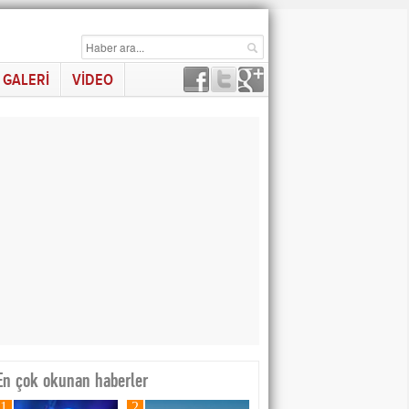
GALERİ
VİDEO
En çok okunan haberler
1
2