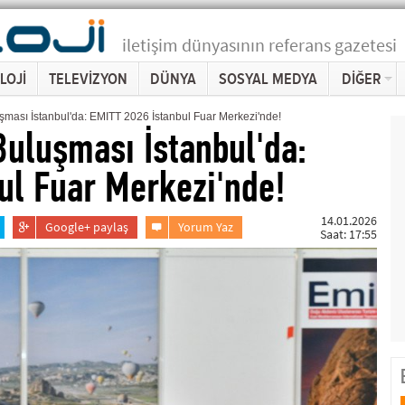
iletişim dünyasının referans gazetesi
LOJİ
TELEVİZYON
DÜNYA
SOSYAL MEDYA
DİĞER
şması İstanbul'da: EMITT 2026 İstanbul Fuar Merkezi'nde!
Buluşması İstanbul'da:
ul Fuar Merkezi'nde!
14.01.2026
Google+ paylaş
Yorum Yaz
Saat: 17:55