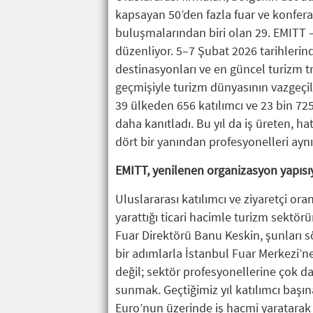
kapsayan 50’den fazla fuar ve konfer
buluşmalarından biri olan 29. EMITT 
düzenliyor. 5–7 Şubat 2026 tarihlerin
destinasyonları ve en güncel turizm t
geçmişiyle turizm dünyasının vazgeçi
39 ülkeden 656 katılımcı ve 23 bin 725
daha kanıtladı. Bu yıl da iş üreten, h
dört bir yanından profesyonelleri aynı 
EMITT, yenilenen organizasyon yapısı
Uluslararası katılımcı ve ziyaretçi or
yarattığı ticari hacimle turizm sekt
Fuar Direktörü Banu Keskin, şunları söy
bir adımlarla İstanbul Fuar Merkezi’n
değil; sektör profesyonellerine çok dah
sunmak. Geçtiğimiz yıl katılımcı başı
Euro’nun üzerinde iş hacmi yaratarak 