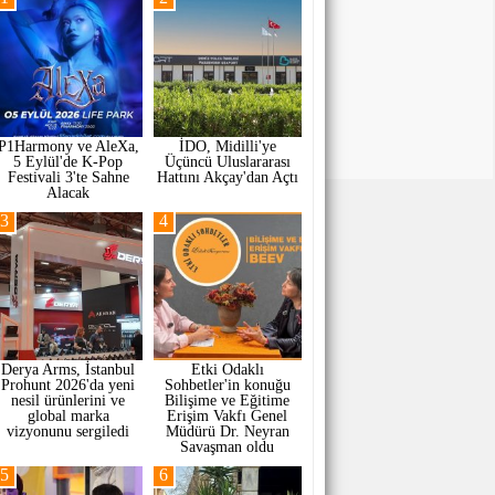
P1Harmony ve AleXa,
İDO, Midilli'ye
5 Eylül'de K-Pop
Üçüncü Uluslararası
Festivali 3'te Sahne
Hattını Akçay'dan Açtı
Alacak
3
4
Derya Arms, İstanbul
Etki Odaklı
Prohunt 2026'da yeni
Sohbetler'in konuğu
nesil ürünlerini ve
Bilişime ve Eğitime
global marka
Erişim Vakfı Genel
vizyonunu sergiledi
Müdürü Dr. Neyran
Savaşman oldu
5
6