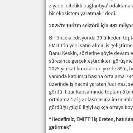
ziyade 'nitelikli bağlantıya' odaklana
bir ekosistem yaratmak” dedi.
2025’te turizm sektörü için 482 milyo
Bir önceki edisyonda 39 ülkeden toplam
EMITT’in yeni satın alma, iş geliştirme,
Banu Keskin, sözlerine şöyle devam etti
süresince gerçekleştirdikleri görüşmel
2025 yılı katılımcılarının yüzde 89’u, b
yanında katılımcı başına ortalama 7
üzerinde iş hacmi yaratan fuarımız, sek
gördü. Fuar kapsamında toplam 8 bin s
ortalama 12 iş anlaşmasına imza atıldı
gördüğü güçlü ilgiyi açıkça ortaya koy
“Hedefimiz, EMITT’i iş üreten, hatırl
getirmek”