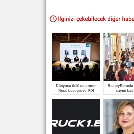
İlginizi çekebilecek diğer habe
Dünyaca ünlü tasarımcı
BeautyEurasia i
Ross Lovegrove, FDI
sayım başl
İstanbul'da tasarımın
geleceğini anlatacak