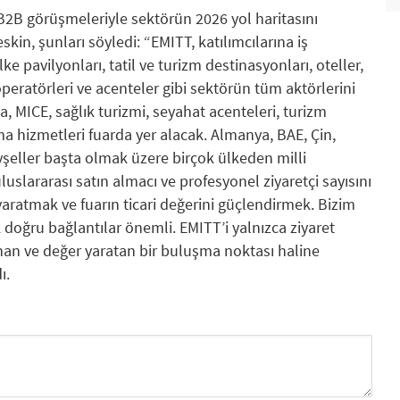
B2B görüşmeleriyle sektörün 2026 yol haritasını
kin, şunları söyledi: “EMITT, katılımcılarına iş
ke pavilyonları, tatil ve turizm destinasyonları, oteller,
 operatörleri ve acenteler gibi sektörün tüm aktörlerini
a, MICE, sağlık turizmi, seyahat acenteleri, turizm
ma hizmetleri fuarda yer alacak. Almanya, BAE, Çin,
eyşeller başta olmak üzere birçok ülkeden milli
luslararası satın almacı ve profesyonel ziyaretçi sayısını
 yaratmak ve fuarın ticari değerini güçlendirmek. Bizim
k doğru bağlantılar önemli. EMITT’i yalnızca ziyaret
rlanan ve değer yaratan bir buluşma noktası haline
ı.