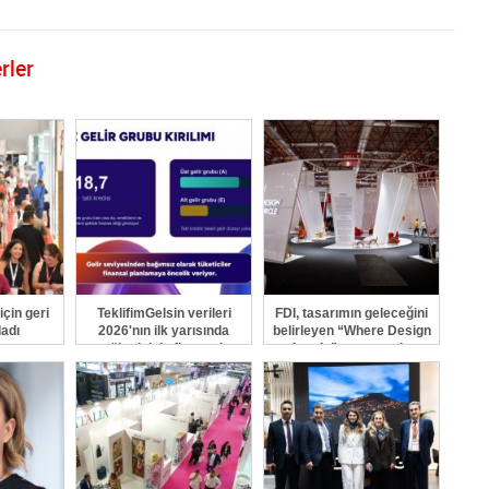
rler
GÖNDER
çin geri
TeklifimGelsin verileri
FDI, tasarımın geleceğini
adı
2026'nın ilk yarısında
belirleyen “Where Design
tüketicinin finansal
Leads” mottosuyla
reflekslerini ortaya koydu
düzenlenecek