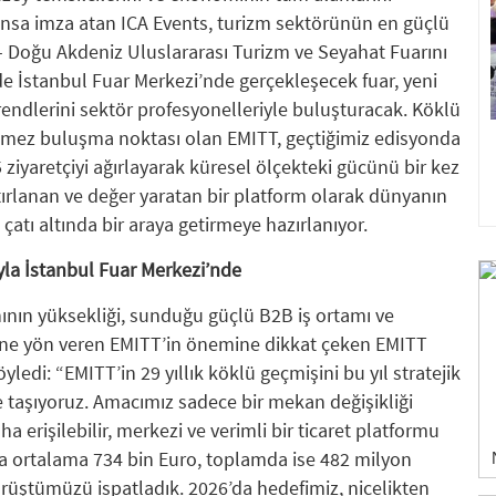
ansa imza atan ICA Events, turizm sektörünün en güçlü
– Doğu Akdeniz Uluslararası Turizm ve Seyahat Fuarını
de İstanbul Fuar Merkezi’nde gerçekleşecek fuar, yeni
rendlerini sektör profesyonelleriyle buluşturacak. Köklü
lmez buluşma noktası olan EMITT, geçtiğimiz edisyonda
 ziyaretçiyi ağırlayarak küresel ölçekteki gücünü bir kez
atırlanan ve değer yaratan bir platform olarak dünyanın
çatı altında bir araya getirmeye hazırlanıyor.
yla İstanbul Fuar Merkezi’nde
anının yüksekliği, sunduğu güçlü B2B iş ortamı ve
örüne yön veren EMITT’in önemine dikkat çeken EMITT
ledi: “EMITT’in 29 yıllık köklü geçmişini bu yıl stratejik
e taşıyoruz. Amacımız sadece bir mekan değişikliği
a erişilebilir, merkezi ve verimli bir ticaret platformu
na ortalama 734 bin Euro, toplamda ise 482 milyon
rüştümüzü ispatladık. 2026’da hedefimiz, nicelikten