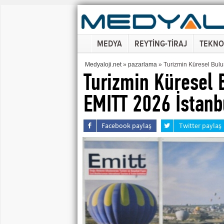
MEDYA
REYTİNG-TİRAJ
TEKNO
Medyaloji.net
»
pazarlama
» Turizmin Küresel Bulu
Turizmin Küresel 
EMITT 2026 İstanb
Facebook paylaş
Twitter paylaş