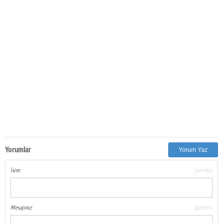
Yorumlar
Yorum Yaz
İsim:
(gerekli)
Mesajınız:
(gerekli)