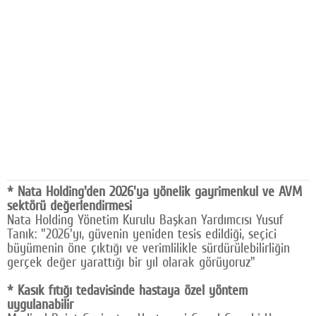
Facebook
Diziler
Karikatür
Youtube
Polemik
Reklam
* Nata Holding'den 2026'ya yönelik gayrimenkul ve AVM
Yazarlar
sektörü değerlendirmesi
Nata Holding Yönetim Kurulu Başkan Yardımcısı Yusuf
Künye
Tanık: "2026'yı, güvenin yeniden tesis edildiği, seçici
büyümenin öne çıktığı ve verimlilikle sürdürülebilirliğin
SOSYAL MEDYA
gerçek değer yarattığı bir yıl olarak görüyoruz"
Facebook
* Kasık fıtığı tedavisinde hastaya özel yöntem
uygulanabilir
Twitter