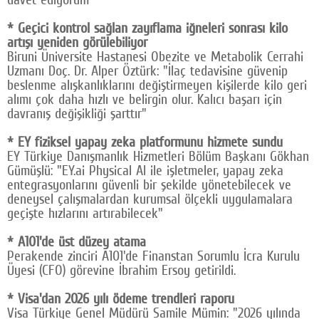
* Geçici kontrol sağlan zayıflama iğneleri sonrası kilo
artışı yeniden görülebiliyor
Biruni Üniversite Hastanesi Obezite ve Metabolik Cerrahi
Uzmanı Doç. Dr. Alper Öztürk: "İlaç tedavisine güvenip
beslenme alışkanlıklarını değiştirmeyen kişilerde kilo geri
alımı çok daha hızlı ve belirgin olur. Kalıcı başarı için
davranış değişikliği şarttır"
* EY fiziksel yapay zeka platformunu hizmete sundu
EY Türkiye Danışmanlık Hizmetleri Bölüm Başkanı Gökhan
Gümüşlü: "EY.ai Physical AI ile işletmeler, yapay zeka
entegrasyonlarını güvenli bir şekilde yönetebilecek ve
deneysel çalışmalardan kurumsal ölçekli uygulamalara
geçişte hızlarını artırabilecek"
* A101'de üst düzey atama
Perakende zinciri A101'de Finanstan Sorumlu İcra Kurulu
Üyesi (CFO) görevine İbrahim Ersoy getirildi.
* Visa'dan 2026 yılı ödeme trendleri raporu
Visa Türkiye Genel Müdürü Samile Mümin: "2026 yılında