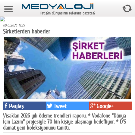
9 Ağustos 2026 10:05:19
İletişim dünyasının referans gazetesi
Anasayfa
09.01.2026 18:29
Foto Galeri
Şirketlerden haberler
Video Galeri
Gazeteler
Medya
Reyting-tiraj
Teknoloji
Televizyon
Paylaş
Tweet
Google+
Visa'dan 2026 yılı ödeme trendleri raporu. * Vodafone "Dünya
Dünya
İçin Lazım" projesiyle 70 bin kişiye ulaşmayı hedefliyor. * D'S
damat yeni koleksiyonunu tanıttı.
Pr