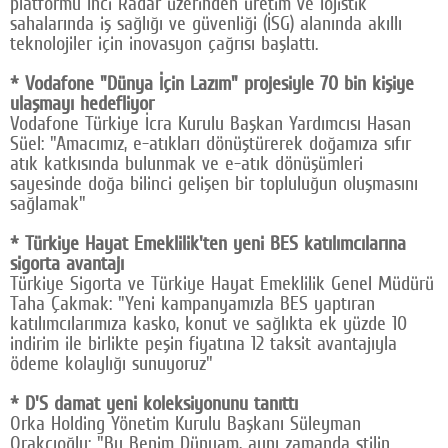
platformu İnci Radar üzerinden üretim ve lojistik
sahalarında iş sağlığı ve güvenliği (İSG) alanında akıllı
teknolojiler için inovasyon çağrısı başlattı.
* Vodafone "Dünya İçin Lazım" projesiyle 70 bin kişiye
ulaşmayı hedefliyor
Vodafone Türkiye İcra Kurulu Başkan Yardımcısı Hasan
Süel: "Amacımız, e-atıkları dönüştürerek doğamıza sıfır
atık katkısında bulunmak ve e-atık dönüşümleri
sayesinde doğa bilinci gelişen bir topluluğun oluşmasını
sağlamak"
* Türkiye Hayat Emeklilik'ten yeni BES katılımcılarına
sigorta avantajı
Türkiye Sigorta ve Türkiye Hayat Emeklilik Genel Müdürü
Taha Çakmak: "Yeni kampanyamızla BES yaptıran
katılımcılarımıza kasko, konut ve sağlıkta ek yüzde 10
indirim ile birlikte peşin fiyatına 12 taksit avantajıyla
ödeme kolaylığı sunuyoruz"
* D'S damat yeni koleksiyonunu tanıttı
Orka Holding Yönetim Kurulu Başkanı Süleyman
Orakçıoğlu: "Bu Benim Dünyam, aynı zamanda stilin