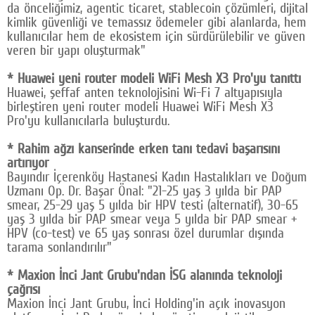
da önceliğimiz, agentic ticaret, stablecoin çözümleri, dijital
kimlik güvenliği ve temassız ödemeler gibi alanlarda, hem
kullanıcılar hem de ekosistem için sürdürülebilir ve güven
veren bir yapı oluşturmak"
* Huawei yeni router modeli WiFi Mesh X3 Pro'yu tanıttı
Huawei, şeffaf anten teknolojisini Wi-Fi 7 altyapısıyla
birleştiren yeni router modeli Huawei WiFi Mesh X3
Pro'yu kullanıcılarla buluşturdu.
* Rahim ağzı kanserinde erken tanı tedavi başarısını
artırıyor
Bayındır İçerenköy Hastanesi Kadın Hastalıkları ve Doğum
Uzmanı Op. Dr. Başar Önal: "21-25 yaş 3 yılda bir PAP
smear, 25-29 yaş 5 yılda bir HPV testi (alternatif), 30-65
yaş 3 yılda bir PAP smear veya 5 yılda bir PAP smear +
HPV (co-test) ve 65 yaş sonrası özel durumlar dışında
tarama sonlandırılır"
* Maxion İnci Jant Grubu'ndan İSG alanında teknoloji
çağrısı
Maxion İnci Jant Grubu, İnci Holding'in açık inovasyon