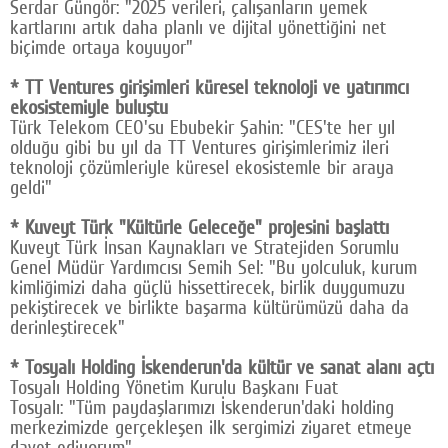
Serdar Güngör: "2025 verileri, çalışanların yemek
kartlarını artık daha planlı ve dijital yönettiğini net
biçimde ortaya koyuyor"
* TT Ventures girişimleri küresel teknoloji ve yatırımcı
ekosistemiyle buluştu
Türk Telekom CEO'su Ebubekir Şahin: "CES'te her yıl
olduğu gibi bu yıl da TT Ventures girişimlerimiz ileri
teknoloji çözümleriyle küresel ekosistemle bir araya
geldi"
* Kuveyt Türk "Kültürle Geleceğe" projesini başlattı
Kuveyt Türk İnsan Kaynakları ve Stratejiden Sorumlu
Genel Müdür Yardımcısı Semih Sel: "Bu yolculuk, kurum
kimliğimizi daha güçlü hissettirecek, birlik duygumuzu
pekiştirecek ve birlikte başarma kültürümüzü daha da
derinleştirecek"
* Tosyalı Holding İskenderun'da kültür ve sanat alanı açtı
Tosyalı Holding Yönetim Kurulu Başkanı Fuat
Tosyalı: "Tüm paydaşlarımızı İskenderun'daki holding
merkezimizde gerçekleşen ilk sergimizi ziyaret etmeye
davet ediyorum"