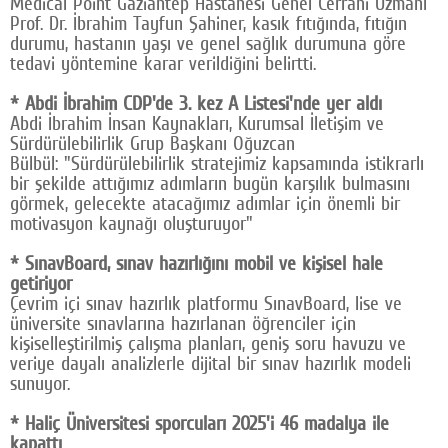
Medical Point Gaziantep Hastanesi Genel Cerrahi Uzmanı
Prof. Dr. İbrahim Tayfun Şahiner, kasık fıtığında, fıtığın
Google Plus
durumu, hastanın yaşı ve genel sağlık durumuna göre
tedavi yöntemine karar verildiğini belirtti.
© 2026 TÜM HAKLARI SAKLIDIR
* Abdi İbrahim CDP'de 3. kez A Listesi'nde yer aldı
Abdi İbrahim İnsan Kaynakları, Kurumsal İletişim ve
Sürdürülebilirlik Grup Başkanı Oğuzcan
Bülbül: "Sürdürülebilirlik stratejimiz kapsamında istikrarlı
bir şekilde attığımız adımların bugün karşılık bulmasını
görmek, gelecekte atacağımız adımlar için önemli bir
motivasyon kaynağı oluşturuyor"
* SınavBoard, sınav hazırlığını mobil ve kişisel hale
getiriyor
Çevrim içi sınav hazırlık platformu SınavBoard, lise ve
üniversite sınavlarına hazırlanan öğrenciler için
kişiselleştirilmiş çalışma planları, geniş soru havuzu ve
veriye dayalı analizlerle dijital bir sınav hazırlık modeli
sunuyor.
* Haliç Üniversitesi sporcuları 2025'i 46 madalya ile
kapattı