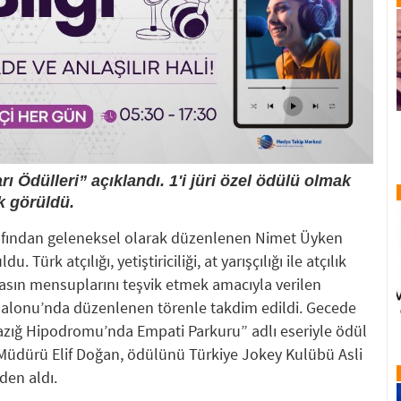
Ödülleri” açıklandı. 1'i jüri özel ödülü olmak
k görüldü.
afından geleneksel olarak düzenlenen Nimet Üyken
. Türk atçılığı, yetiştiriciliği, at yarışçılığı ile atçılık
asın mensuplarını teşvik etmek amacıyla verilen
Salonu’nda düzenlenen törenle takdim edildi. Gecede
azığ Hipodromu’nda Empati Parkuru” adlı eseriyle ödül
üdürü Elif Doğan, ödülünü Türkiye Jokey Kulübü Asli
den aldı.