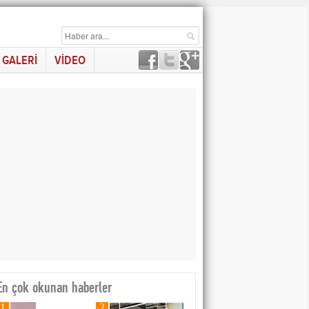
GALERİ
VİDEO
En çok okunan haberler
1
2