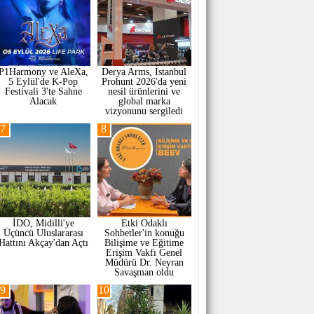
P1Harmony ve AleXa,
Derya Arms, İstanbul
5 Eylül'de K-Pop
Prohunt 2026'da yeni
Festivali 3'te Sahne
nesil ürünlerini ve
Alacak
global marka
vizyonunu sergiledi
7
8
İDO, Midilli'ye
Etki Odaklı
Üçüncü Uluslararası
Sohbetler'in konuğu
Hattını Akçay'dan Açtı
Bilişime ve Eğitime
Erişim Vakfı Genel
Müdürü Dr. Neyran
Savaşman oldu
9
10