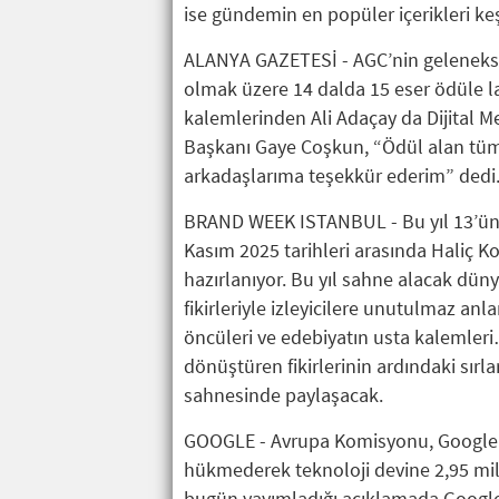
ise gündemin en popüler içerikleri keş
ALANYA GAZETESİ - AGC’nin geleneksel 
olmak üzere 14 dalda 15 eser ödüle l
kalemlerinden Ali Adaçay da Dijital M
Başkanı Gaye Coşkun, “Ödül alan tüm 
arkadaşlarıma teşekkür ederim” dedi
BRAND WEEK ISTANBUL - Bu yıl 13’ün
Kasım 2025 tarihleri arasında Haliç K
hazırlanıyor. Bu yıl sahne alacak düny
fikirleriyle izleyicilere unutulmaz an
öncüleri ve edebiyatın usta kalemleri
dönüştüren fikirlerinin ardındaki sırl
sahnesinde paylaşacak.
GOOGLE - Avrupa Komisyonu, Google’ın 
hükmederek teknoloji devine 2,95 mily
bugün yayımladığı açıklamada Google’