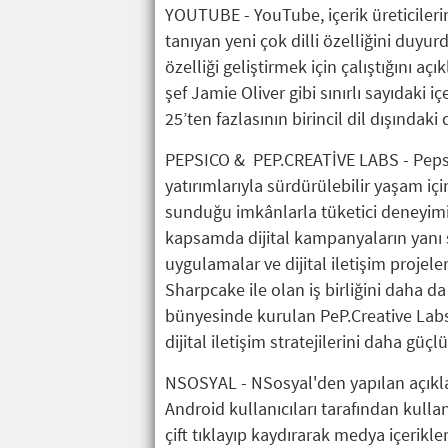
YOUTUBE - YouTube, içerik üreticileri
tanıyan yeni çok dilli özelliğini duyur
özelliği geliştirmek için çalıştığını a
şef Jamie Oliver gibi sınırlı sayıdaki i
25’ten fazlasının birincil dil dışındaki 
PEPSICO & PEP.CREATİVE LABS - PepsiC
yatırımlarıyla sürdürülebilir yaşam iç
sunduğu imkânlarla tüketici deneyimin
kapsamda dijital kampanyaların yanı s
uygulamalar ve dijital iletişim projel
Sharpcake ile olan iş birliğini daha da 
bünyesinde kurulan PeP.Creative Labs’
dijital iletişim stratejilerini daha güç
NSOSYAL - NSosyal'den yapılan açıkl
Android kullanıcıları tarafından kulla
çift tıklayıp kaydırarak medya içerikle