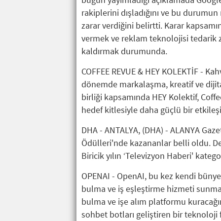
rakiplerini dışladığını ve bu durumun 
zarar verdiğini belirtti. Karar kapsam
vermek ve reklam teknolojisi tedarik z
kaldırmak durumunda.
COFFEE REVUE & HEY KOLEKTİF - Kahv
dönemde markalaşma, kreatif ve dijital
birliği kapsamında HEY Kolektif, Coffe
hedef kitlesiyle daha güçlü bir etkil
DHA - ANTALYA, (DHA) - ALANYA Gazete
Ödülleri'nde kazananlar belli oldu. 
Biricik yılın ‘Televizyon Haberi' kateg
OPENAI - OpenAI, bu kez kendi bünyes
bulma ve iş eşleştirme hizmeti sunmaya
bulma ve işe alım platformu kuracağını
sohbet botları geliştiren bir teknoloj