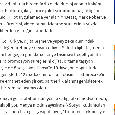
ne videolarını birden fazla dilde dublaj yapma imkânı
du. Platform, iki yıl önce pilot sürümünü başlattığı bu
çıkladı. Pilot uygulamada yer alan MrBeast, Mark Rober ve
çerik üreticisi, videolarının izlenme sürelerinin yüzde
dillerden geldiğini raporladı.
o Türkiye, dijitalleşme ve yapay zeka alanındaki
in değer üretmeye devam ediyor. Şirket, dijitalleşmenin
i her geçen gün daha ileriye taşımayı hedefliyor. Bu
ıra promosyon süreçlerini dijital ortama taşıyan
eriyle de öne çıkıyor. PepsiCo Türkiye, bu doğrultuda
genişletti. 12 markasının dijital iletişimini Sharpcake’in
e emanet eden şirket, partnerlik alanını genişleterek
lü bir zemine taşımış oldu.
amaya göre, platformun yeni özelliği olan medya modu,
nılabiliyor. Medya modu sayesinde NSosyal kullanıcıları
ri arasında hızlı geçiş yapabiliyor, "trendler" sekmesiyle