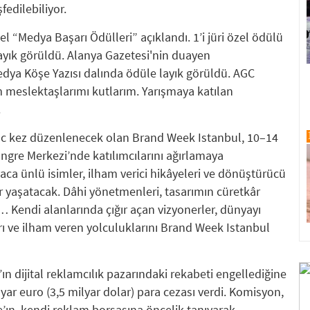
fedilebiliyor.
“Medya Başarı Ödülleri” açıklandı. 1’i jüri özel ödülü
ayık görüldü. Alanya Gazetesi'nin duayen
edya Köşe Yazısı dalında ödüle layık görüldü. AGC
meslektaşlarımı kutlarım. Yarışmaya katılan
.
c kez düzenlenecek olan Brand Week Istanbul, 10–14
ongre Merkezi’nde katılımcılarını ağırlamaya
aca ünlü isimler, ilham verici hikâyeleri ve dönüştürücü
lar yaşatacak. Dâhi yönetmenleri, tasarımın cüretkâr
… Kendi alanlarında çığır açan vizyonerler, dünyayı
arı ve ilham veren yolculuklarını Brand Week Istanbul
dijital reklamcılık pazarındaki rekabeti engellediğine
ar euro (3,5 milyar dolar) para cezası verdi. Komisyon,
ın, kendi reklam borsasına öncelik tanıyarak