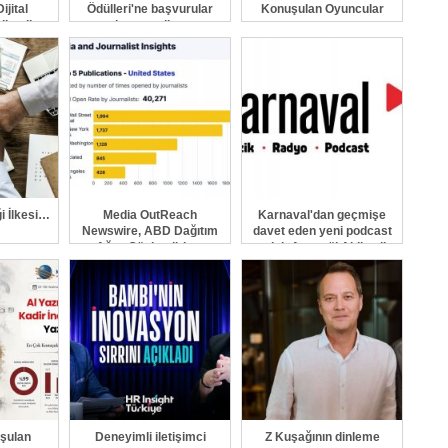
ijital
Ödülleri'ne başvurular
Konuşulan Oyuncular
ilendi
devam ediyor
ği İlkesi…
Media OutReach
Karnaval'dan geçmişe
Newswire, ABD Dağıtım
davet eden yeni podcast
Ağını Güçlendiriyor
serisi: Ayşegül Aldinç ile
O Zaman
şulan
Deneyimli iletişimci
Z Kuşağının dinleme