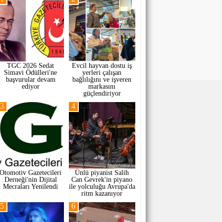
TGC 2026 Sedat
Evcil hayvan dostu iş
Simavi Ödülleri'ne
yerleri çalışan
başvurular devam
bağlılığını ve işveren
ediyor
markasını
güçlendiriyor
3
4
Otomotiv Gazetecileri
Ünlü piyanist Salih
Derneği'nin Dijital
Can Gevrek'in piyano
Mecraları Yenilendi
ile yolculuğu Avrupa'da
ritm kazanıyor
5
6