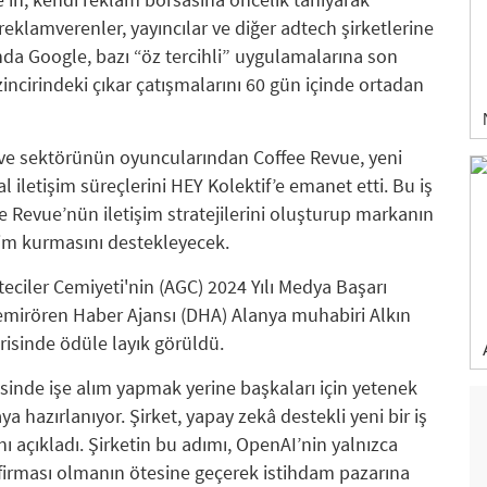
reklamverenler, yayıncılar ve diğer adtech şirketlerine
ında Google, bazı “öz tercihli” uygulamalarına son
incirindeki çıkar çatışmalarını 60 gün içinde ortadan
e sektörünün oyuncularından Coffee Revue, yeni
 iletişim süreçlerini HEY Kolektif’e emanet etti. Bu iş
e Revue’nün iletişim stratejilerini oluşturup markanın
eşim kurmasını destekleyecek.
ciler Cemiyeti'nin (AGC) 2024 Yılı Medya Başarı
Demirören Haber Ajansı (DHA) Alanya muhabiri Alkın
orisinde ödüle layık görüldü.
inde işe alım yapmak yerine başkaları için yetenek
 hazırlanıyor. Şirket, yapay zekâ destekli yeni bir iş
 açıkladı. Şirketin bu adımı, OpenAI’nin yalnızca
i firması olmanın ötesine geçerek istihdam pazarına