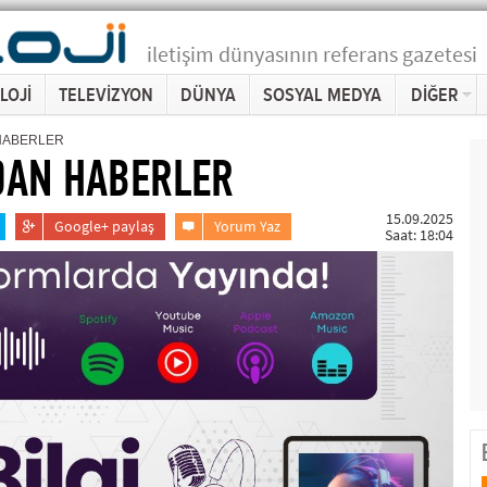
iletişim dünyasının referans gazetesi
LOJİ
TELEVİZYON
DÜNYA
SOSYAL MEDYA
DİĞER
HABERLER
DAN HABERLER
15.09.2025
Google+ paylaş
Yorum Yaz
Saat: 18:04