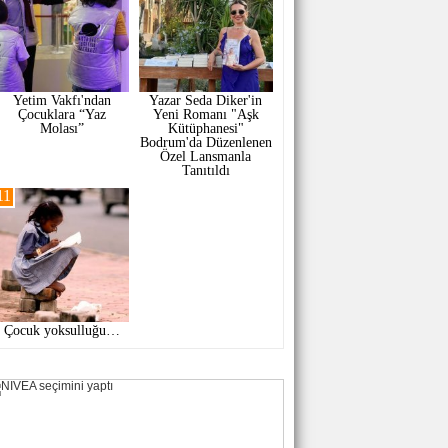
Yetim Vakfı'ndan
Yazar Seda Diker'in
Çocuklara “Yaz
Yeni Romanı "Aşk
Molası”
Kütüphanesi"
Bodrum'da Düzenlenen
Özel Lansmanla
Tanıtıldı
11
Çocuk yoksulluğu…