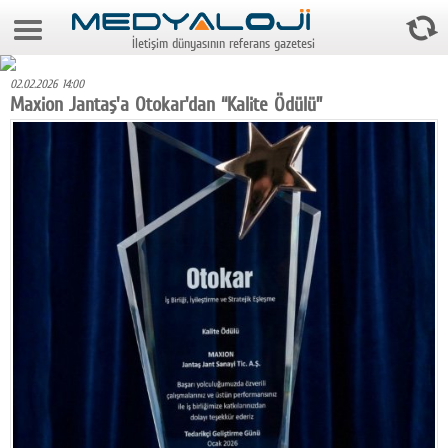
8 Ağustos 2026 4:26:53
İletişim dünyasının referans gazetesi
Anasayfa
02.02.2026 14:00
Foto Galeri
Maxion Jantaş'a Otokar'dan “Kalite Ödülü”
Video Galeri
Gazeteler
Medya
Reyting-tiraj
Teknoloji
Televizyon
Dünya
Pr