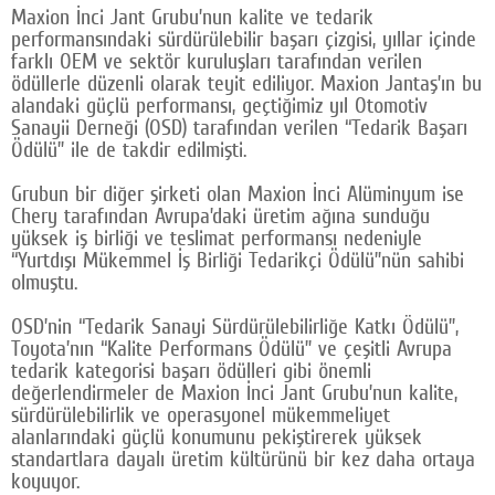
Maxion İnci Jant Grubu’nun kalite ve tedarik
performansındaki sürdürülebilir başarı çizgisi, yıllar içinde
farklı OEM ve sektör kuruluşları tarafından verilen
ödüllerle düzenli olarak teyit ediliyor. Maxion Jantaş’ın bu
alandaki güçlü performansı, geçtiğimiz yıl Otomotiv
Sanayii Derneği (OSD) tarafından verilen “Tedarik Başarı
Ödülü” ile de takdir edilmişti.
Grubun bir diğer şirketi olan Maxion İnci Alüminyum ise
Chery tarafından Avrupa’daki üretim ağına sunduğu
yüksek iş birliği ve teslimat performansı nedeniyle
“Yurtdışı Mükemmel İş Birliği Tedarikçi Ödülü”nün sahibi
olmuştu.
OSD’nin “Tedarik Sanayi Sürdürülebilirliğe Katkı Ödülü”,
Toyota’nın “Kalite Performans Ödülü” ve çeşitli Avrupa
tedarik kategorisi başarı ödülleri gibi önemli
değerlendirmeler de Maxion İnci Jant Grubu’nun kalite,
sürdürülebilirlik ve operasyonel mükemmeliyet
alanlarındaki güçlü konumunu pekiştirerek yüksek
standartlara dayalı üretim kültürünü bir kez daha ortaya
koyuyor.