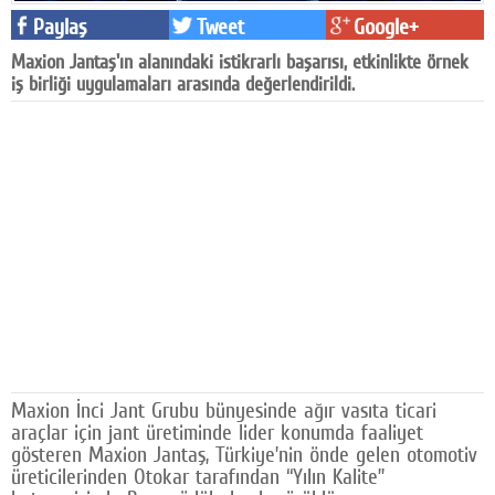
Paylaş
Tweet
Google+
Facebook
Maxion Jantaş'ın alanındaki istikrarlı başarısı, etkinlikte örnek
Diziler
iş birliği uygulamaları arasında değerlendirildi.
Karikatür
Youtube
Polemik
Reklam
Yazarlar
Künye
SOSYAL MEDYA
Maxion İnci Jant Grubu bünyesinde ağır vasıta ticari
Facebook
araçlar için jant üretiminde lider konumda faaliyet
gösteren Maxion Jantaş, Türkiye’nin önde gelen otomotiv
üreticilerinden Otokar tarafından “Yılın Kalite”
Twitter