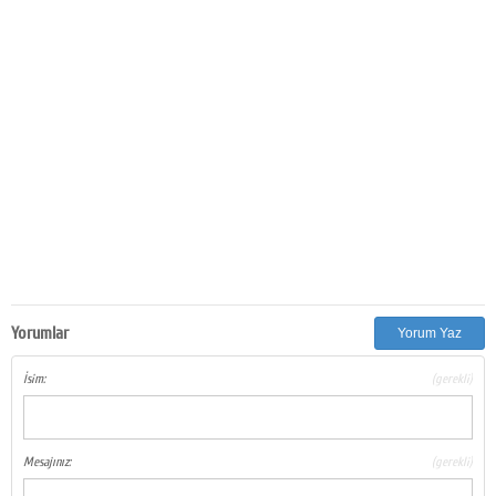
Yorumlar
Yorum Yaz
İsim:
(gerekli)
Mesajınız:
(gerekli)