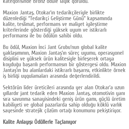
kategorisinde Bronz ödüle layık görüldü.
Google Plus
Maxion Jantaş, Otokar’ın tedarikçileriyle birlikte
düzenlediği “Tedarikçi Geliştirme Günü” kapsamında
© 2026 TÜM HAKLARI SAKLIDIR
kalite, teslimat, performans ve maliyet iyileştirme
kriterlerinde gösterdiği yüksek uyum ve istikrarlı
performansı ile bu ödülün sahibi oldu.
Bu ödül, Maxion İnci Jant Grubu’nun global kalite
yaklaşımının, Maxion Jantaş’ın süreç uyumu, operasyonel
disiplini ve yüksek ürün kalitesiyle birleşerek ortaya
koyduğu başarılı performansın bir göstergesi oldu. Maxion
Jantaş’ın bu alanlardaki istikrarlı başarısı, etkinlikte örnek
iş birliği uygulamaları arasında değerlendirildi.
Sektörün lider üreticileri arasında yer alan Otokar’a uzun
yıllardır jant tedarik eden Maxion Jantaş, otomotivin yanı
sıra savunma sanayisindeki geniş ürün gamı, güçlü üretim
kabiliyeti ve global pazarlarda sahip olduğu köklü varlık
sayesinde stratejik çözüm ortağı konumunu pekiştiriyor.
Kalite Anlayışı Ödüllerle Taçlanıyor