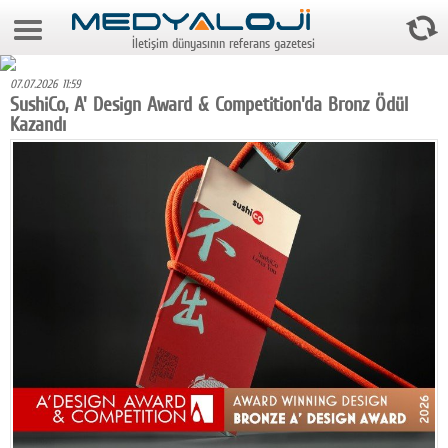
8 Ağustos 2026 1:38:14
İletişim dünyasının referans gazetesi
Anasayfa
07.07.2026 11:59
Foto Galeri
SushiCo, A' Design Award & Competition'da Bronz Ödül
Kazandı
Video Galeri
Gazeteler
Medya
Reyting-tiraj
Teknoloji
Televizyon
Dünya
Pr