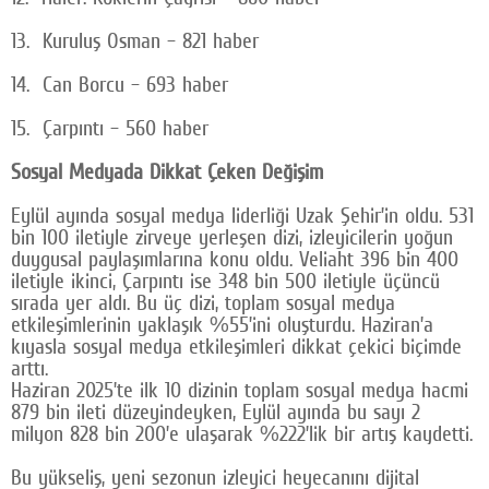
13. Kuruluş Osman – 821 haber
14. Can Borcu – 693 haber
15. Çarpıntı – 560 haber
Sosyal Medyada Dikkat Çeken Değişim
Eylül ayında sosyal medya liderliği Uzak Şehir’in oldu. 531
bin 100 iletiyle zirveye yerleşen dizi, izleyicilerin yoğun
duygusal paylaşımlarına konu oldu. Veliaht 396 bin 400
iletiyle ikinci, Çarpıntı ise 348 bin 500 iletiyle üçüncü
sırada yer aldı. Bu üç dizi, toplam sosyal medya
etkileşimlerinin yaklaşık %55’ini oluşturdu. Haziran’a
kıyasla sosyal medya etkileşimleri dikkat çekici biçimde
arttı.
Haziran 2025’te ilk 10 dizinin toplam sosyal medya hacmi
879 bin ileti düzeyindeyken, Eylül ayında bu sayı 2
milyon 828 bin 200’e ulaşarak %222’lik bir artış kaydetti.
Bu yükseliş, yeni sezonun izleyici heyecanını dijital