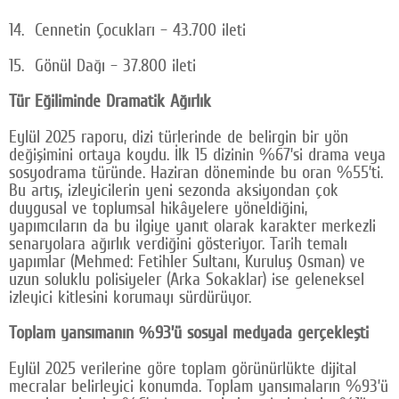
14. Cennetin Çocukları – 43.700 ileti
15. Gönül Dağı – 37.800 ileti
Tür Eğiliminde Dramatik Ağırlık
Eylül 2025 raporu, dizi türlerinde de belirgin bir yön
değişimini ortaya koydu. İlk 15 dizinin %67’si drama veya
sosyodrama türünde. Haziran döneminde bu oran %55’ti.
Bu artış, izleyicilerin yeni sezonda aksiyondan çok
duygusal ve toplumsal hikâyelere yöneldiğini,
yapımcıların da bu ilgiye yanıt olarak karakter merkezli
senaryolara ağırlık verdiğini gösteriyor. Tarih temalı
yapımlar (Mehmed: Fetihler Sultanı, Kuruluş Osman) ve
uzun soluklu polisiyeler (Arka Sokaklar) ise geleneksel
izleyici kitlesini korumayı sürdürüyor.
Toplam yansımanın %93’ü sosyal medyada gerçekleşti
Eylül 2025 verilerine göre toplam görünürlükte dijital
mecralar belirleyici konumda. Toplam yansımaların %93’ü