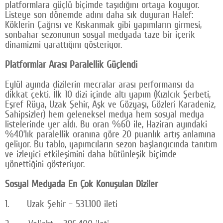
platformlara güçlü biçimde taşıdığını ortaya koyuyor.
Listeye son dönemde adını daha sık duyuran Halef:
Köklerin Çağrısı ve Kıskanmak gibi yapımların girmesi,
sonbahar sezonunun sosyal medyada taze bir içerik
dinamizmi yarattığını gösteriyor.
Platformlar Arası Paralellik Güçlendi
Eylül ayında dizilerin mecralar arası performansı da
dikkat çekti. İlk 10 dizi içinde altı yapım (Kızılcık Şerbeti,
Eşref Rüya, Uzak Şehir, Aşk ve Gözyaşı, Gözleri Karadeniz,
Sahipsizler) hem geleneksel medya hem sosyal medya
listelerinde yer aldı. Bu oran %60 ile, Haziran ayındaki
%40’lık paralellik oranına göre 20 puanlık artış anlamına
geliyor. Bu tablo, yapımcıların sezon başlangıcında tanıtım
ve izleyici etkileşimini daha bütünleşik biçimde
yönettiğini gösteriyor.
Sosyal Medyada En Çok Konuşulan Diziler
1. Uzak Şehir – 531.100 ileti