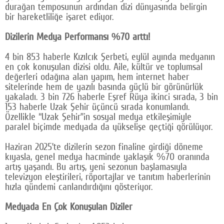
durağan temposunun ardından dizi dünyasında belirgin
Google Plus
bir hareketliliğe işaret ediyor.
© 2026 TÜM HAKLARI SAKLIDIR
Dizilerin Medya Performansı %70 arttı!
4 bin 853 haberle Kızılcık Şerbeti, eylül ayında medyanın
en çok konuşulan dizisi oldu. Aile, kültür ve toplumsal
değerleri odağına alan yapım, hem internet haber
sitelerinde hem de yazılı basında güçlü bir görünürlük
yakaladı. 3 bin 726 haberle Eşref Rüya ikinci sırada, 3 bin
153 haberle Uzak Şehir üçüncü sırada konumlandı.
Özellikle “Uzak Şehir”in sosyal medya etkileşimiyle
paralel biçimde medyada da yükselişe geçtiği görülüyor.
Haziran 2025’te dizilerin sezon finaline girdiği döneme
kıyasla, genel medya hacminde yaklaşık %70 oranında
artış yaşandı. Bu artış, yeni sezonun başlamasıyla
televizyon eleştirileri, röportajlar ve tanıtım haberlerinin
hızla gündemi canlandırdığını gösteriyor.
Medyada En Çok Konuşulan Diziler