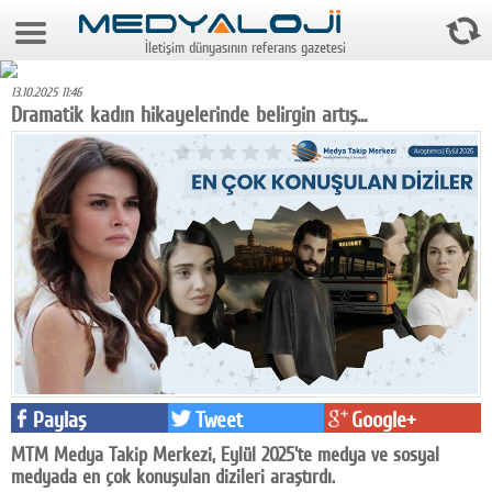
8 Ağustos 2026 14:08:25
İletişim dünyasının referans gazetesi
Anasayfa
13.10.2025 11:46
Foto Galeri
Dramatik kadın hikayelerinde belirgin artış...
Video Galeri
Gazeteler
Medya
Reyting-tiraj
Teknoloji
Televizyon
Paylaş
Tweet
Google+
Dünya
MTM Medya Takip Merkezi, Eylül 2025'te medya ve sosyal
Pr
medyada en çok konuşulan dizileri araştırdı.