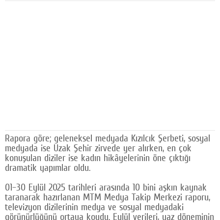
Facebook
Diziler
Karikatür
Youtube
Polemik
Reklam
Yazarlar
Rapora göre; geleneksel medyada Kızılcık Şerbeti, sosyal
medyada ise Uzak Şehir zirvede yer alırken, en çok
Künye
konuşulan diziler ise kadın hikâyelerinin öne çıktığı
dramatik yapımlar oldu.
SOSYAL MEDYA
01–30 Eylül 2025 tarihleri arasında 10 bini aşkın kaynak
Facebook
taranarak hazırlanan MTM Medya Takip Merkezi raporu,
televizyon dizilerinin medya ve sosyal medyadaki
Twitter
görünürlüğünü ortaya koydu. Eylül verileri, yaz döneminin