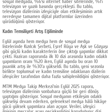
sosyal medyada, %6’sı internet haber sitelerinde, %1’i
televizyon ve yazılı basında gerçekleşti. Bu tablo,
televizyon dizilerinin izleyiciyle olan etkileşiminin artık
neredeyse tamamen dijital platformlar üzerinden
yürüdüğünü gösteriyor.
Kadın Temsiliyeti Artış Eğiliminde
Eylül ayında hem medya hem de sosyal medya
listelerinde Kızılcık Şerbeti, Eşref Rüya ve Aşk ve Gözyaşı
gibi güçlü kadın karakterlerin öne çıktığı yapımlar dikkat
çekti. Haziran raporunda ilk 10 dizi arasında kadın odaklı
yapımların oranı %20 iken, Eylül ayında bu oran 10
puanlık artış ile %30’a yükseldi. Bu tablo, yeni sezonla
birlikte toplumsal ve kadın temsiline odaklanan dizilerin
izleyiciler tarafından daha fazla sahiplenildiğini gösteriyor.
MTM Medya Takip Merkezi’nin Eylül 2025 raporu,
televizyon dizilerinin sonbahara güçlü bir geri dönüş
yaptığını gösteriyor. Sosyal medyanın etkileşim odaklı
yükselişi devam ederken, geleneksel medya hâlâ hikâye
gücü yüksek yapımlara alan açıyor. Veriler, izleyici
ilgisinin mecralar arası geçişkenliğini koruduğunu; dizi