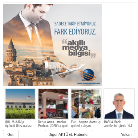
İDO, Midilli'ye
Derya Arms, İstanbul
Evcil hayvan dostu iş
PASHA Bank
V
Üçüncü Uluslararası
Prohunt 2026'da yeni
yerleri çalışan
aktiflerini yüzde 16,1
İ
Hattını Akçay'dan
nesil ürünlerini ve
bağlılığını ve işveren
büyüterek 17,2 milyar
S
Açtı
global marka
markasını
TL'ye taşıdı
Geri
Diğer AKTÜEL Haberleri
Yukarı
vizyonunu sergiledi
güçlendiriyor