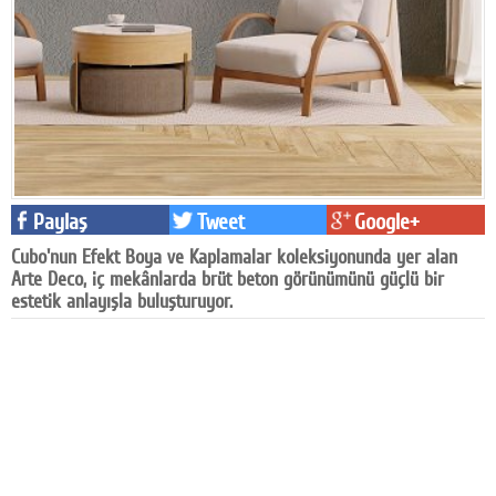
Facebook
Diziler
Karikatür
Youtube
Polemik
Paylaş
Tweet
Google+
Cubo'nun Efekt Boya ve Kaplamalar koleksiyonunda yer alan
Reklam
Arte Deco, iç mekânlarda brüt beton görünümünü güçlü bir
estetik anlayışla buluşturuyor.
Yazarlar
Künye
SOSYAL MEDYA
Facebook
Twitter