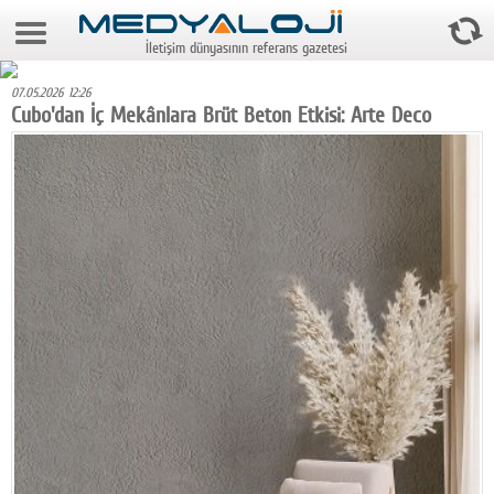
9 Ağustos 2026 15:50:34
İletişim dünyasının referans gazetesi
Anasayfa
07.05.2026 12:26
Foto Galeri
Cubo'dan İç Mekânlara Brüt Beton Etkisi: Arte Deco
Video Galeri
Gazeteler
Medya
Reyting-tiraj
Teknoloji
Televizyon
Dünya
Pr