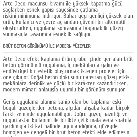
Arte Deco, macunsu kıvamı ile yüksek kapatma gücü
sağlarken esnek yapısı sayesinde çatlama
riskini minimuma indiriyor. Buhar geçirgenliği yüksek olan
ürün, kullanıcı ve çevre açısından güvenli bir alternatif
oluştururken, uygulama sonrasında boyanabilir yüzey
sunmasıyla tasarımda esneklik sağlıyor.
BRÜT BETON GÖRÜNÜMÜ İLE MODERN YÜZEYLER
Arte Deco efekt kaplama ürün grubu içinde yer alan brüt
beton görünümlü uygulama, iç mekânlarda yalın ve
endüstriyel bir estetik oluşturmak isteyen projeler için
öne çıkıyor. Doğal beton dokusunu yansıtan yüzey etkisi,
mekânlara derinlik ve güçlü bir karakter kazandırırken,
modern mimari anlayışla uyumlu bir görünüm sunuyor.
Geniş uygulama alanına sahip olan bu kaplama; eski
boyalı yüzeylerden betona, alçıdan ahşaba kadar birçok
farklı zeminde uygulanabiliyor. Doğru yüzey hazırlığı ve
uygun astar kullanımı ile birlikte çelik mala veya spatula
yardımıyla iki kat halinde uygulandığında, yüzeyde
homojen ve dengeli bir brüt beton efekti elde edilmesini