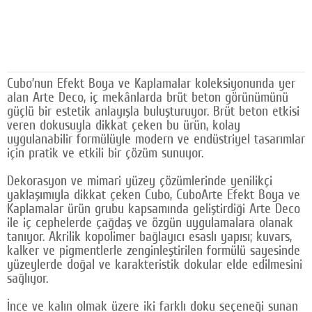
Google Plus
© 2026 TÜM HAKLARI SAKLIDIR
Cubo’nun Efekt Boya ve Kaplamalar koleksiyonunda yer
alan Arte Deco, iç mekânlarda brüt beton görünümünü
güçlü bir estetik anlayışla buluşturuyor. Brüt beton etkisi
veren dokusuyla dikkat çeken bu ürün, kolay
uygulanabilir formülüyle modern ve endüstriyel tasarımlar
için pratik ve etkili bir çözüm sunuyor.
Dekorasyon ve mimari yüzey çözümlerinde yenilikçi
yaklaşımıyla dikkat çeken Cubo, CuboArte Efekt Boya ve
Kaplamalar ürün grubu kapsamında geliştirdiği Arte Deco
ile iç cephelerde çağdaş ve özgün uygulamalara olanak
tanıyor. Akrilik kopolimer bağlayıcı esaslı yapısı; kuvars,
kalker ve pigmentlerle zenginleştirilen formülü sayesinde
yüzeylerde doğal ve karakteristik dokular elde edilmesini
sağlıyor.
İnce ve kalın olmak üzere iki farklı doku seçeneği sunan