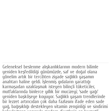
Google Plus
© 2026 TÜM HAKLARI SAKLIDIR
Geleneksel beslenme alışkanlıklarının modern bilimle
yeniden keşfedildiği günümüzde, saf ve doğal olana
yönelim artık bir tercihten ziyade sağlıklı yaşamın
anahtarı haline geldi. İşlenmiş gıdaların yarattığı
karmaşadan uzaklaşmak isteyen bilinçli tüketiciler,
mutfaklarında binlerce yıllık bir mucizeyi; ‘sade yağı’
yeniden başköşeye koyuyor. Sağlıklı yaşam trendlerinde
bir lezzet artırıcıdan çok daha fazlasını ifade eden sade
yağ, bağışıklığı destekleyen vitamin zenginliği ve sindirimi