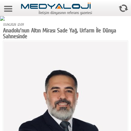
9 Ağustos 2026 0:50:05
İletişim dünyasının referans gazetesi
Anasayfa
13.04.2026 12:09
Foto Galeri
Anadolu'nun Altın Mirası Sade Yağ, Urfarm İle Dünya
Sahnesinde
Video Galeri
Gazeteler
Medya
Reyting-tiraj
Teknoloji
Televizyon
Dünya
Pr