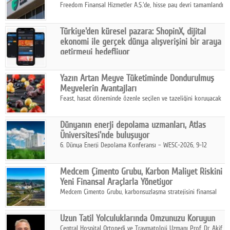
Freedom Finansal Hizmetler A.Ş.'de, hisse pay devri tamamlandı
ve yönetim kurulu belirlendi. Yapılan genel kurul toplantısında
Turkish Bank'ın ticaret unvanının “Freedom Bank A.Ş.” olmasına
Türkiye'den küresel pazara: ShopinX, dijital
karar verildi.
ekonomi ile gerçek dünya alışverişini bir araya
getirmeyi hedefliyor
Türkiye'de geliştirilen teknoloji girişimi ShopinX, dijital
ekonomi ile gerçek dünya alışveriş deneyimi arasında köprü
Yazın Artan Meyve Tüketiminde Dondurulmuş
kurmayı hedefleyen vizyonuyla uluslararası pazarlara açılıyor.
Meyvelerin Avantajları
Feast, hasat döneminde özenle seçilen ve tazeliğini koruyacak
şekilde dondurulan meyve ürünleriyle tüketicilere dört mevsim
pratik, güvenilir ve lezzetli bir alternatif sunuyor.
Dünyanın enerji depolama uzmanları, Atlas
Üniversitesi'nde buluşuyor
6. Dünya Enerji Depolama Konferansı – WESC-2026, 9-12
Ağustos 2026 tarihleri arasında İstanbul Atlas Üniversitesi ev
sahipliğinde gerçekleştirilecek.
Medcem Çimento Grubu, Karbon Maliyet Riskini
Yeni Finansal Araçlarla Yönetiyor
Medcem Çimento Grubu, karbonsuzlaşma stratejisini finansal
risk yönetimi uygulamalarıyla güçlendiren yeni bir adım attı.
Uzun Tatil Yolculuklarında Omzunuzu Koruyun
Central Hospital Ortopedi ve Travmatoloji Uzmanı Prof. Dr. Akif