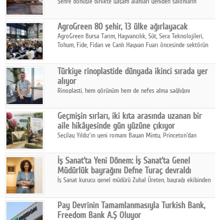
Şehre dönüşle birlikte yaşam alanları yeniden salonların
kalbine kayarken, mobilya sektörünün öncü markası Art Design
sonbaharın tasarım kodlarını açıklıyor.
AgroGreen 80 şehir, 13 ülke ağırlayacak
AgroGreen Bursa Tarım, Hayvancılık, Süt, Sera Teknolojileri,
Tohum, Fide, Fidan ve Canlı Hayvan Fuarı öncesinde sektörün
tüm paydaşları güç birliği yaptı.
Türkiye rinoplastide dünyada ikinci sırada yer
alıyor
Rinoplasti, hem görünüm hem de nefes alma sağlığını
ilgilendiren yönüyle bu alanın en dikkat çeken başlıklarından
biri konumunda.
Geçmişin sırları, iki kıta arasında uzanan bir
aile hikâyesinde gün yüzüne çıkıyor
Seçilay Yıldız'ın yeni romanı Bayan Minty, Princeton'dan
Büyükada'ya, 1960'ların Adana'sından günümüze uzanan çok
katmanlı bir aile hikâyesi anlatıyor.
İş Sanat'ta Yeni Dönem: İş Sanat'ta Genel
Müdürlük bayrağını Defne Turaç devraldı
İş Sanat kurucu genel müdürü Zuhal Üreten, bayrağı ekibinden
Defne Turaç'a devretti.
Pay Devrinin Tamamlanmasıyla Turkish Bank,
Freedom Bank A.Ş Oluyor