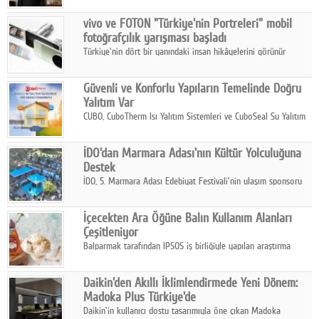
Çelik FAVÖK Marjını %16,1'e yükseltti.
vivo ve FOTON "Türkiye'nin Portreleri" mobil
fotoğrafçılık yarışması başladı
Türkiye'nin dört bir yanındaki insan hikâyelerini görünür
kılmayı amaçlayan yarışma, katılımcıları yaşadıkları coğrafyanın
insanını, kültürünü ve yaşamını portre fotoğraflarıyla
Güvenli ve Konforlu Yapıların Temelinde Doğru
anlatmaya davet ediyor.
Yalıtım Var
CUBO, CuboTherm Isı Yalıtım Sistemleri ve CuboSeal Su Yalıtım
Sistemleri ile yapılara dört mevsim konfor, yüksek dayanıklılık
ve sürdürülebilir çözümler sunuyor.
İDO'dan Marmara Adası'nın Kültür Yolculuğuna
Destek
İDO, 5. Marmara Adası Edebiyat Festivali'nin ulaşım sponsoru
olarak kültür, sanat ve ada turizmine olan katkısını devam
ettiriyor.
İçecekten Ara Öğüne Balın Kullanım Alanları
Çeşitleniyor
Balparmak tarafından IPSOS iş birliğiyle yapılan araştırma
sonuçlarına göre, bal tüketicilerinin yüzde 34'ünün balı çay ve
ıhlamur gibi içeceklerde tercih ettiğini ortaya koyuyor.
Daikin'den Akıllı İklimlendirmede Yeni Dönem:
Madoka Plus Türkiye'de
Daikin'in kullanıcı dostu tasarımıyla öne çıkan Madoka