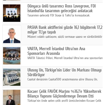
ortaklığıyla özel bir davete ev sahipliği yaptı.
Google Plus
Dünyaca ünlü tasarımcı Ross Lovegrove, FDI
İstanbul'da tasarımın geleceğini anlatacak
© 2026 TÜM HAKLARI SAKLIDIR
Tasarımın geleceği FDI Stage & Talks'ta konuşulacak.
PASHA Bank aktiflerini yüzde 16,1 büyüterek 17,2
milyar TL'ye taşıdı
Müşteri odaklı yaklaşımı, güçlü sermaye yapısı ve sürdürülebilir
büyüme stratejisiyle faaliyetlerini sürdüren PASHA Bank, 2026
yılının ilk yarısında güçlü finansal performansını korudu.
VARTA, Merrell İstanbul Ultra'nın Ana
Sponsorları Arasında
VARTA Tüketici Pilleri, Merrell İstanbul Ultra'nın ana sponsorları
arasında yer alarak sporun, performansın ve aktif yaşamın
enerjisine güç katıyor.
Ulusoy Un, Türkiye'nin Lider Un Markası Olmayı
Sürdürüyor
Capital dergisinin Capital500 araştırmasına göre Ulusoy Un,
2025 yılında gerçekleştirdiği 66 milyar 937 milyon TL satış
hasılatıyla Türkiye'nin en büyük 83. firması oldu.
Kocaer Çelik FAVÖK Marjını %16,1'e Yükselterek
Bilanço Yapısını Güçlendirmeye Devam Etti
Türkiye'nin önde gelen çelik profil üreticilerinden Kocaer Çelik
ikinci çeyrek ve ilk yarı finansal sonuçlarını açıkladı. Kocaer