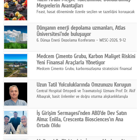
kurmayı hedefleyen vizyonuyla uluslararası pazarlara açılıyor.
Meyvelerin Avantajları
Feast, hasat döneminde özenle seçilen ve tazeliğini koruyacak
şekilde dondurulan meyve ürünleriyle tüketicilere dört mevsim
pratik, güvenilir ve lezzetli bir alternatif sunuyor.
Dünyanın enerji depolama uzmanları, Atlas
Üniversitesi'nde buluşuyor
6. Dünya Enerji Depolama Konferansı – WESC-2026, 9-12
Ağustos 2026 tarihleri arasında İstanbul Atlas Üniversitesi ev
sahipliğinde gerçekleştirilecek.
Medcem Çimento Grubu, Karbon Maliyet Riskini
Yeni Finansal Araçlarla Yönetiyor
Medcem Çimento Grubu, karbonsuzlaşma stratejisini finansal
risk yönetimi uygulamalarıyla güçlendiren yeni bir adım attı.
Uzun Tatil Yolculuklarında Omzunuzu Koruyun
Central Hospital Ortopedi ve Travmatoloji Uzmanı Prof. Dr. Akif
Albayrak, basit önlemler ve doğru oturma alışkanlıklarıyla
yolculukların çok daha konforlu geçirilebileceğini belirtiyor.
İş Girişim Sermayesi'nden ABD'de Dev Satın
Alma: Enlila, Crescenta Biosciences'ın Ana
Ortağı Oldu
İş Girişim Sermayesi, biyoteknoloji alanındaki büyüme
stratejisini uluslararası ölçeğe taşıyan satın alma hamlesini