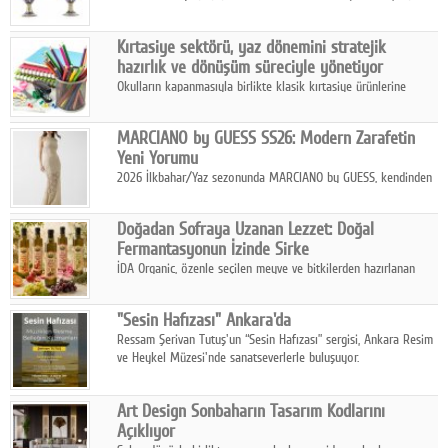
koleksiyonlarıyla yarışacak nitelikteki 150 seçkin eser, 16
Ağustos'ta Arthill Müzecilik'in düzenleyeceği özel müzayedede
Kırtasiye sektörü, yaz dönemini stratejik
koleksiyonerlerle buluşuyor
hazırlık ve dönüşüm süreciyle yönetiyor
Okulların kapanmasıyla birlikte klasik kırtasiye ürünlerine
yönelik talepte azalma yaşansa da sektör yaz aylarını hobi,
sanat ve eğitici aktivite ürünleriyle dinamik bir biçimde
MARCIANO by GUESS SS26: Modern Zarafetin
geçiriyor.
Yeni Yorumu
2026 İlkbahar/Yaz sezonunda MARCIANO by GUESS, kendinden
emin bir duruşu modern bir çekicilik anlayışıyla buluşturuyor.
Doğadan Sofraya Uzanan Lezzet: Doğal
Fermantasyonun İzinde Sirke
İDA Organic, özenle seçilen meyve ve bitkilerden hazırlanan
sirke çeşitleriyle geleneksel lezzet kültürünü bugünün
sofralarına taşıyor.
"Sesin Hafızası" Ankara'da
Ressam Şerivan Tutuş'un “Sesin Hafızası” sergisi, Ankara Resim
ve Heykel Müzesi'nde sanatseverlerle buluşuyor.
Art Design Sonbaharın Tasarım Kodlarını
Açıklıyor