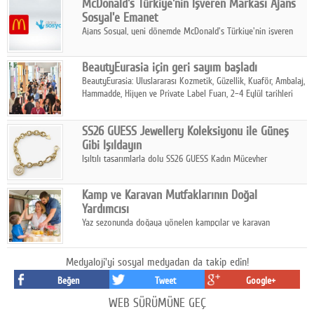
McDonald's Türkiye'nin İşveren Markası Ajans
tamamladı.
Sosyal'e Emanet
Ajans Sosyal, yeni dönemde McDonald's Türkiye'nin işveren
markası iletişim stratejisini oluşturacak.
BeautyEurasia için geri sayım başladı
BeautyEurasia: Uluslararası Kozmetik, Güzellik, Kuaför, Ambalaj,
Hammadde, Hijyen ve Private Label Fuarı, 2–4 Eylül tarihleri
arasında düzenlenecek.
SS26 GUESS Jewellery Koleksiyonu ile Güneş
Gibi Işıldayın
Işıltılı tasarımlarla dolu SS26 GUESS Kadın Mücevher
Koleksiyonu, yaz gardıroplarına modern lüksün zarif
dokunuşunu taşıyor.
Kamp ve Karavan Mutfaklarının Doğal
Yardımcısı
Yaz sezonunda doğaya yönelen kampçılar ve karavan
tutkunları, bulaşıklar için sıcak suya ihtiyaç duymadan güçlü
temizlik sağlayan, çevreye duyarlı bitkisel içerikli ürünleri tercih
ediyor.
Medyaloji'yi sosyal medyadan da takip edin!
Beğen
Tweet
Google+
WEB SÜRÜMÜNE GEÇ