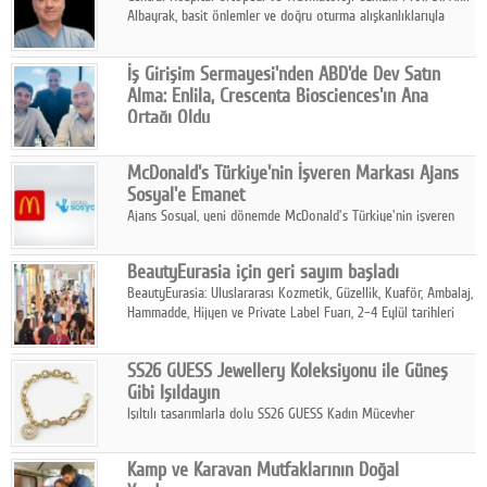
Albayrak, basit önlemler ve doğru oturma alışkanlıklarıyla
yolculukların çok daha konforlu geçirilebileceğini belirtiyor.
İş Girişim Sermayesi'nden ABD'de Dev Satın
Alma: Enlila, Crescenta Biosciences'ın Ana
Ortağı Oldu
İş Girişim Sermayesi, biyoteknoloji alanındaki büyüme
stratejisini uluslararası ölçeğe taşıyan satın alma hamlesini
McDonald's Türkiye'nin İşveren Markası Ajans
tamamladı.
Sosyal'e Emanet
Ajans Sosyal, yeni dönemde McDonald's Türkiye'nin işveren
markası iletişim stratejisini oluşturacak.
BeautyEurasia için geri sayım başladı
BeautyEurasia: Uluslararası Kozmetik, Güzellik, Kuaför, Ambalaj,
Hammadde, Hijyen ve Private Label Fuarı, 2–4 Eylül tarihleri
arasında düzenlenecek.
SS26 GUESS Jewellery Koleksiyonu ile Güneş
Gibi Işıldayın
Işıltılı tasarımlarla dolu SS26 GUESS Kadın Mücevher
Koleksiyonu, yaz gardıroplarına modern lüksün zarif
dokunuşunu taşıyor.
Kamp ve Karavan Mutfaklarının Doğal