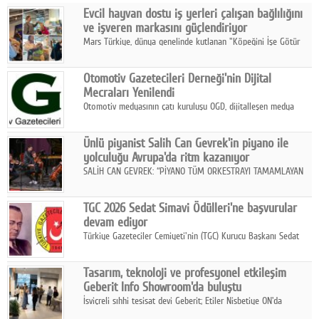
Evcil hayvan dostu iş yerleri çalışan bağlılığını
Facebook
ve işveren markasını güçlendiriyor
Mars Türkiye, dünya genelinde kutlanan "Köpeğini İşe Götür
Diziler
Haftası" kapsamında, evcil hayvan dostu iş yeri uygulamalarının
çalışan bağlılığı, iyi olma hali ve işveren markası üzerindeki
Karikatür
Otomotiv Gazetecileri Derneği'nin Dijital
etkisine dikkat çekti.
Mecraları Yenilendi
Youtube
Otomotiv medyasının çatı kuruluşu OGD, dijitalleşen medya
dünyasına uyum sağlama ve iletişim ağını güçlendirme
hedefiyle internet sitesini ve sosyal medya kanallarını yeniledi.
Polemik
Ünlü piyanist Salih Can Gevrek'in piyano ile
yolculuğu Avrupa'da ritm kazanıyor
Reklam
SALİH CAN GEVREK: “PİYANO TÜM ORKESTRAYI TAMAMLAYAN
BİR ENSTRÜMAN OLARAK BAŞLIBAŞINA BİR ORKESTRA GİBİ
Yazarlar
ETKİ YARATIYOR"
TGC 2026 Sedat Simavi Ödülleri'ne başvurular
devam ediyor
Künye
Türkiye Gazeteciler Cemiyeti'nin (TGC) Kurucu Başkanı Sedat
Simavi adına 50 yıldır verilen ödüllere başvurular devam ediyor.
SOSYAL MEDYA
Tasarım, teknoloji ve profesyonel etkileşim
Facebook
Geberit Info Showroom'da buluştu
İsviçreli sıhhi tesisat devi Geberit; Etiler Nisbetiye ON'da
Twitter
konumlanan Info Showroom'unda Cosentino ve Smeg iş