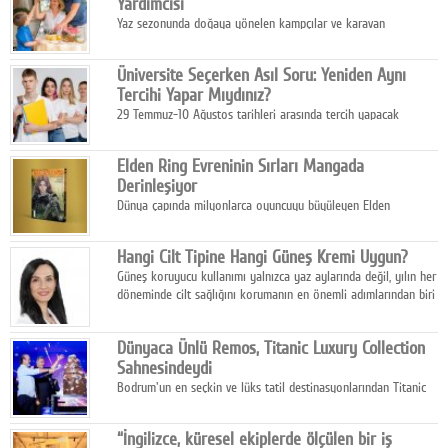
Yardımcısı
Yaz sezonunda doğaya yönelen kampçılar ve karavan
tutkunları, bulaşıklar için sıcak suya ihtiyaç duymadan güçlü
temizlik sağlayan, çevreye duyarlı bitkisel içerikli ürünleri tercih
Üniversite Seçerken Asıl Soru: Yeniden Aynı
ediyor.
Tercihi Yapar Mıydınız?
29 Temmuz-10 Ağustos tarihleri arasında tercih yapacak
milyonlarca üniversite adayı için en kritik karar süreci başladı.
Elden Ring Evreninin Sırları Mangada
Derinleşiyor
Dünya çapında milyonlarca oyuncuyu büyüleyen Elden
Ring evreni, resmi manga serisi Altın Ağaç'a Yolculuk ile mizahı,
aksiyonu ve karanlık fantastik atmosferi bir araya getirmeyi
Hangi Cilt Tipine Hangi Güneş Kremi Uygun?
sürdürüyor.
Güneş koruyucu kullanımı yalnızca yaz aylarında değil, yılın her
döneminde cilt sağlığını korumanın en önemli adımlarından biri
olarak öne çıkıyor.
Dünyaca Ünlü Remos, Titanic Luxury Collection
Sahnesindeydi
Bodrum'un en seçkin ve lüks tatil destinasyonlarından Titanic
Luxury Collection Bodrum, bu yıl 10. kuruluş yılını kutlarken,
yaz etkinlikleri kapsamında uluslararası yıldızları ağırlamaya
“İngilizce, küresel ekiplerde ölçülen bir iş
devam ediyor