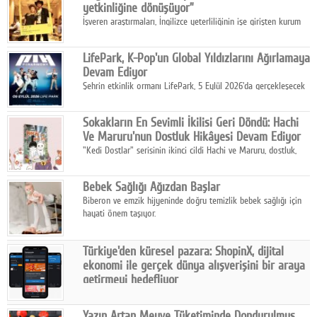
yetkinliğine dönüşüyor”
İşveren araştırmaları, İngilizce yeterliliğinin işe girişten kurum
içi gelişime kadar daha sistemli biçimde değerlendirildiğini
gösteriyor.
LifePark, K-Pop'un Global Yıldızlarını Ağırlamaya
Devam Ediyor
Şehrin etkinlik ormanı LifePark, 5 Eylül 2026'da gerçekleşecek
K-Pop Festivali 3 ile bir kez daha İstanbul'u dünya K-Pop
haritasında önemli bir destinasyon haline getirmeye
Sokakların En Sevimli İkilisi Geri Döndü: Hachi
hazırlanıyor.
Ve Maruru'nun Dostluk Hikâyesi Devam Ediyor
"Kedi Dostlar" serisinin ikinci cildi Hachi ve Maruru, dostluk,
dayanışma ve umudun iç ısıtan hikâyesini bu kez kış
mevsiminin zorlu koşulları eşliğinde anlatıyor.
Bebek Sağlığı Ağızdan Başlar
Biberon ve emzik hijyeninde doğru temizlik bebek sağlığı için
hayati önem taşıyor.
Türkiye'den küresel pazara: ShopinX, dijital
ekonomi ile gerçek dünya alışverişini bir araya
getirmeyi hedefliyor
Türkiye'de geliştirilen teknoloji girişimi ShopinX, dijital
ekonomi ile gerçek dünya alışveriş deneyimi arasında köprü
Yazın Artan Meyve Tüketiminde Dondurulmuş