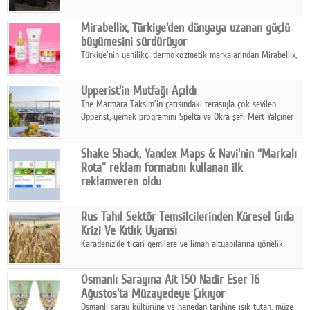
ailesinin yeni nesil teknolojilerle donatılmış son modeli VRV
kontrol ünitesi Madoka Plus Türkiye'de satışa sunuldu.
Mirabellix, Türkiye'den dünyaya uzanan güçlü
büyümesini sürdürüyor
Türkiye'nin yenilikçi dermokozmetik markalarından Mirabellix,
yüksek kalite standartlarında geliştirdiği cilt ve saç bakım
ürünleriyle hem yurt içinde hem de uluslararası pazarlarda
Upperist'in Mutfağı Açıldı
büyümesini sürdürüyor.
The Marmara Taksim'in çatısındaki terasıyla çok sevilen
Upperist, yemek programını Spelta ve Okra şefi Mert Yalçıner
ile başlatıyor.
Shake Shack, Yandex Maps & Navi'nin “Markalı
Rota” reklam formatını kullanan ilk
reklamveren oldu
Shake Shack, fiziksel restoranlarındaki ziyaretçi sayısını
artırmak amacıyla Cereyan Medya ve Yandex Ads iş birliğiyle
Rus Tahıl Sektör Temsilcilerinden Küresel Gıda
Yandex Maps & Navi'nin yeni "Markalı Rota" reklam formatını
Krizi Ve Kıtlık Uyarısı
kullanan ilk marka oldu.
Karadeniz'de ticari gemilere ve liman altyapılarına yönelik
artan saldırılar, küresel tahıl piyasalarını alarm durumuna
geçirdi.
Osmanlı Sarayına Ait 150 Nadir Eser 16
Ağustos'ta Müzayedeye Çıkıyor
Osmanlı saray kültürüne ve hanedan tarihine ışık tutan, müze