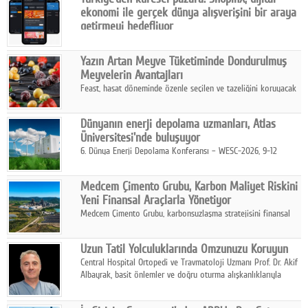
karar verildi.
ekonomi ile gerçek dünya alışverişini bir araya
getirmeyi hedefliyor
Türkiye'de geliştirilen teknoloji girişimi ShopinX, dijital
ekonomi ile gerçek dünya alışveriş deneyimi arasında köprü
Yazın Artan Meyve Tüketiminde Dondurulmuş
kurmayı hedefleyen vizyonuyla uluslararası pazarlara açılıyor.
Meyvelerin Avantajları
Feast, hasat döneminde özenle seçilen ve tazeliğini koruyacak
şekilde dondurulan meyve ürünleriyle tüketicilere dört mevsim
pratik, güvenilir ve lezzetli bir alternatif sunuyor.
Dünyanın enerji depolama uzmanları, Atlas
Üniversitesi'nde buluşuyor
6. Dünya Enerji Depolama Konferansı – WESC-2026, 9-12
Ağustos 2026 tarihleri arasında İstanbul Atlas Üniversitesi ev
sahipliğinde gerçekleştirilecek.
Medcem Çimento Grubu, Karbon Maliyet Riskini
Yeni Finansal Araçlarla Yönetiyor
Medcem Çimento Grubu, karbonsuzlaşma stratejisini finansal
risk yönetimi uygulamalarıyla güçlendiren yeni bir adım attı.
Uzun Tatil Yolculuklarında Omzunuzu Koruyun
Central Hospital Ortopedi ve Travmatoloji Uzmanı Prof. Dr. Akif
Albayrak, basit önlemler ve doğru oturma alışkanlıklarıyla
yolculukların çok daha konforlu geçirilebileceğini belirtiyor.