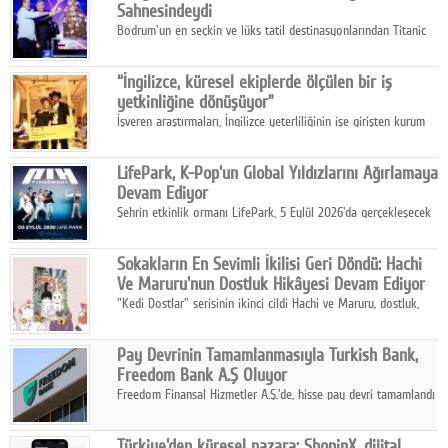
Sahnesindeydi
Bodrum'un en seçkin ve lüks tatil destinasyonlarından Titanic
Luxury Collection Bodrum, bu yıl 10. kuruluş yılını kutlarken,
yaz etkinlikleri kapsamında uluslararası yıldızları ağırlamaya
“İngilizce, küresel ekiplerde ölçülen bir iş
devam ediyor
yetkinliğine dönüşüyor”
İşveren araştırmaları, İngilizce yeterliliğinin işe girişten kurum
içi gelişime kadar daha sistemli biçimde değerlendirildiğini
gösteriyor.
LifePark, K-Pop'un Global Yıldızlarını Ağırlamaya
Devam Ediyor
Şehrin etkinlik ormanı LifePark, 5 Eylül 2026'da gerçekleşecek
K-Pop Festivali 3 ile bir kez daha İstanbul'u dünya K-Pop
haritasında önemli bir destinasyon haline getirmeye
Sokakların En Sevimli İkilisi Geri Döndü: Hachi
hazırlanıyor.
Ve Maruru'nun Dostluk Hikâyesi Devam Ediyor
"Kedi Dostlar" serisinin ikinci cildi Hachi ve Maruru, dostluk,
dayanışma ve umudun iç ısıtan hikâyesini bu kez kış
mevsiminin zorlu koşulları eşliğinde anlatıyor.
Pay Devrinin Tamamlanmasıyla Turkish Bank,
Freedom Bank A.Ş Oluyor
Freedom Finansal Hizmetler A.Ş.'de, hisse pay devri tamamlandı
ve yönetim kurulu belirlendi. Yapılan genel kurul toplantısında
Turkish Bank'ın ticaret unvanının “Freedom Bank A.Ş.” olmasına
Türkiye'den küresel pazara: ShopinX, dijital