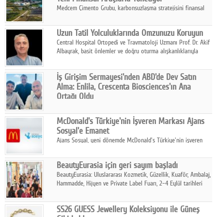
Medcem Çimento Grubu, karbonsuzlaşma stratejisini finansal
risk yönetimi uygulamalarıyla güçlendiren yeni bir adım attı.
Uzun Tatil Yolculuklarında Omzunuzu Koruyun
Central Hospital Ortopedi ve Travmatoloji Uzmanı Prof. Dr. Akif
Albayrak, basit önlemler ve doğru oturma alışkanlıklarıyla
yolculukların çok daha konforlu geçirilebileceğini belirtiyor.
İş Girişim Sermayesi'nden ABD'de Dev Satın
Alma: Enlila, Crescenta Biosciences'ın Ana
Ortağı Oldu
İş Girişim Sermayesi, biyoteknoloji alanındaki büyüme
stratejisini uluslararası ölçeğe taşıyan satın alma hamlesini
McDonald's Türkiye'nin İşveren Markası Ajans
tamamladı.
Sosyal'e Emanet
Ajans Sosyal, yeni dönemde McDonald's Türkiye'nin işveren
markası iletişim stratejisini oluşturacak.
BeautyEurasia için geri sayım başladı
BeautyEurasia: Uluslararası Kozmetik, Güzellik, Kuaför, Ambalaj,
Hammadde, Hijyen ve Private Label Fuarı, 2–4 Eylül tarihleri
arasında düzenlenecek.
SS26 GUESS Jewellery Koleksiyonu ile Güneş