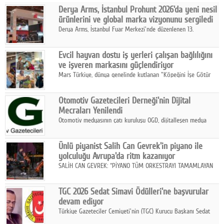
Derya Arms, İstanbul Prohunt 2026'da yeni nesil
Facebook
ürünlerini ve global marka vizyonunu sergiledi
Derya Arms, İstanbul Fuar Merkezi'nde düzenlenen 13.
Diziler
Uluslararası İstanbul Prohunt Av, Silah ve Doğa Sporları
Fuarı'nda sektör profesyonelleri, iş ortakları, bayiler ve son
Karikatür
Evcil hayvan dostu iş yerleri çalışan bağlılığını
kullanıcılarla bir araya geldi.
ve işveren markasını güçlendiriyor
Youtube
Mars Türkiye, dünya genelinde kutlanan "Köpeğini İşe Götür
Haftası" kapsamında, evcil hayvan dostu iş yeri uygulamalarının
çalışan bağlılığı, iyi olma hali ve işveren markası üzerindeki
Polemik
Otomotiv Gazetecileri Derneği'nin Dijital
etkisine dikkat çekti.
Mecraları Yenilendi
Reklam
Otomotiv medyasının çatı kuruluşu OGD, dijitalleşen medya
dünyasına uyum sağlama ve iletişim ağını güçlendirme
Yazarlar
hedefiyle internet sitesini ve sosyal medya kanallarını yeniledi.
Ünlü piyanist Salih Can Gevrek'in piyano ile
yolculuğu Avrupa'da ritm kazanıyor
Künye
SALİH CAN GEVREK: “PİYANO TÜM ORKESTRAYI TAMAMLAYAN
BİR ENSTRÜMAN OLARAK BAŞLIBAŞINA BİR ORKESTRA GİBİ
SOSYAL MEDYA
ETKİ YARATIYOR"
TGC 2026 Sedat Simavi Ödülleri'ne başvurular
Facebook
devam ediyor
Türkiye Gazeteciler Cemiyeti'nin (TGC) Kurucu Başkanı Sedat
Twitter
Simavi adına 50 yıldır verilen ödüllere başvurular devam ediyor.