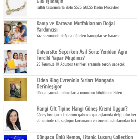
Gibi Işıldayın
Işıltılı tasarımlarla dolu SS26 GUESS Kadın Mücevher
Koleksiyonu, yaz gardıroplarına modern lüksün zarif
dokunuşunu taşıyor.
Kamp ve Karavan Mutfaklarının Doğal
Yardımcısı
Yaz sezonunda doğaya yönelen kampçılar ve karavan
tutkunları, bulaşıklar için sıcak suya ihtiyaç duymadan güçlü
temizlik sağlayan, çevreye duyarlı bitkisel içerikli ürünleri tercih
Üniversite Seçerken Asıl Soru: Yeniden Aynı
ediyor.
Tercihi Yapar Mıydınız?
29 Temmuz-10 Ağustos tarihleri arasında tercih yapacak
milyonlarca üniversite adayı için en kritik karar süreci başladı.
Elden Ring Evreninin Sırları Mangada
Derinleşiyor
Dünya çapında milyonlarca oyuncuyu büyüleyen Elden
Ring evreni, resmi manga serisi Altın Ağaç'a Yolculuk ile mizahı,
aksiyonu ve karanlık fantastik atmosferi bir araya getirmeyi
Hangi Cilt Tipine Hangi Güneş Kremi Uygun?
sürdürüyor.
Güneş koruyucu kullanımı yalnızca yaz aylarında değil, yılın her
döneminde cilt sağlığını korumanın en önemli adımlarından biri
olarak öne çıkıyor.
Dünyaca Ünlü Remos, Titanic Luxury Collection