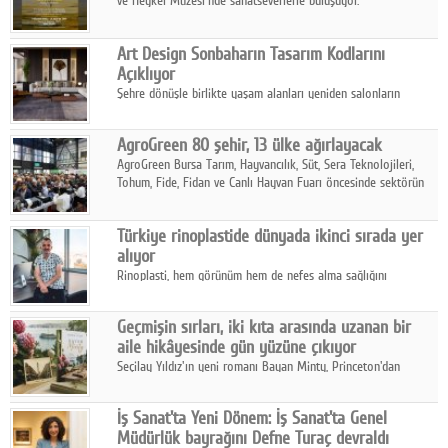
ve Heykel Müzesi'nde sanatseverlerle buluşuyor.
Art Design Sonbaharın Tasarım Kodlarını
Açıklıyor
Şehre dönüşle birlikte yaşam alanları yeniden salonların
kalbine kayarken, mobilya sektörünün öncü markası Art Design
sonbaharın tasarım kodlarını açıklıyor.
AgroGreen 80 şehir, 13 ülke ağırlayacak
AgroGreen Bursa Tarım, Hayvancılık, Süt, Sera Teknolojileri,
Tohum, Fide, Fidan ve Canlı Hayvan Fuarı öncesinde sektörün
tüm paydaşları güç birliği yaptı.
Türkiye rinoplastide dünyada ikinci sırada yer
alıyor
Rinoplasti, hem görünüm hem de nefes alma sağlığını
ilgilendiren yönüyle bu alanın en dikkat çeken başlıklarından
biri konumunda.
Geçmişin sırları, iki kıta arasında uzanan bir
aile hikâyesinde gün yüzüne çıkıyor
Seçilay Yıldız'ın yeni romanı Bayan Minty, Princeton'dan
Büyükada'ya, 1960'ların Adana'sından günümüze uzanan çok
katmanlı bir aile hikâyesi anlatıyor.
İş Sanat'ta Yeni Dönem: İş Sanat'ta Genel
Müdürlük bayrağını Defne Turaç devraldı