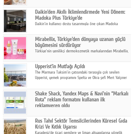
sonuçlarına göre, bal tüketicilerinin yüzde 34'ünün balı çay ve
ıhlamur gibi içeceklerde tercih ettiğini ortaya koyuyor.
Daikin'den Akıllı İklimlendirmede Yeni Dönem:
Madoka Plus Türkiye'de
Daikin'in kullanıcı dostu tasarımıyla öne çıkan Madoka
ailesinin yeni nesil teknolojilerle donatılmış son modeli VRV
kontrol ünitesi Madoka Plus Türkiye'de satışa sunuldu.
Mirabellix, Türkiye'den dünyaya uzanan güçlü
büyümesini sürdürüyor
Türkiye'nin yenilikçi dermokozmetik markalarından Mirabellix,
yüksek kalite standartlarında geliştirdiği cilt ve saç bakım
ürünleriyle hem yurt içinde hem de uluslararası pazarlarda
Upperist'in Mutfağı Açıldı
büyümesini sürdürüyor.
The Marmara Taksim'in çatısındaki terasıyla çok sevilen
Upperist, yemek programını Spelta ve Okra şefi Mert Yalçıner
ile başlatıyor.
Shake Shack, Yandex Maps & Navi'nin “Markalı
Rota” reklam formatını kullanan ilk
reklamveren oldu
Shake Shack, fiziksel restoranlarındaki ziyaretçi sayısını
artırmak amacıyla Cereyan Medya ve Yandex Ads iş birliğiyle
Rus Tahıl Sektör Temsilcilerinden Küresel Gıda
Yandex Maps & Navi'nin yeni "Markalı Rota" reklam formatını
Krizi Ve Kıtlık Uyarısı
kullanan ilk marka oldu.
Karadeniz'de ticari gemilere ve liman altyapılarına yönelik