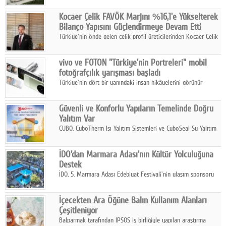
hasılatıyla Türkiye'nin en büyük 83. firması oldu.
Kocaer Çelik FAVÖK Marjını %16,1'e Yükselterek
Bilanço Yapısını Güçlendirmeye Devam Etti
Türkiye'nin önde gelen çelik profil üreticilerinden Kocaer Çelik
ikinci çeyrek ve ilk yarı finansal sonuçlarını açıkladı. Kocaer
Çelik FAVÖK Marjını %16,1'e yükseltti.
vivo ve FOTON "Türkiye'nin Portreleri" mobil
fotoğrafçılık yarışması başladı
Türkiye'nin dört bir yanındaki insan hikâyelerini görünür
kılmayı amaçlayan yarışma, katılımcıları yaşadıkları coğrafyanın
insanını, kültürünü ve yaşamını portre fotoğraflarıyla
Güvenli ve Konforlu Yapıların Temelinde Doğru
anlatmaya davet ediyor.
Yalıtım Var
CUBO, CuboTherm Isı Yalıtım Sistemleri ve CuboSeal Su Yalıtım
Sistemleri ile yapılara dört mevsim konfor, yüksek dayanıklılık
ve sürdürülebilir çözümler sunuyor.
İDO'dan Marmara Adası'nın Kültür Yolculuğuna
Destek
İDO, 5. Marmara Adası Edebiyat Festivali'nin ulaşım sponsoru
olarak kültür, sanat ve ada turizmine olan katkısını devam
ettiriyor.
İçecekten Ara Öğüne Balın Kullanım Alanları
Çeşitleniyor
Balparmak tarafından IPSOS iş birliğiyle yapılan araştırma