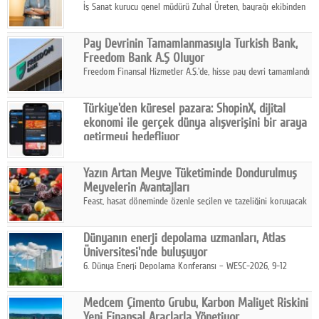
İş Sanat kurucu genel müdürü Zuhal Üreten, bayrağı ekibinden
Defne Turaç'a devretti.
Pay Devrinin Tamamlanmasıyla Turkish Bank,
Freedom Bank A.Ş Oluyor
Freedom Finansal Hizmetler A.Ş.'de, hisse pay devri tamamlandı
ve yönetim kurulu belirlendi. Yapılan genel kurul toplantısında
Turkish Bank'ın ticaret unvanının “Freedom Bank A.Ş.” olmasına
Türkiye'den küresel pazara: ShopinX, dijital
karar verildi.
ekonomi ile gerçek dünya alışverişini bir araya
getirmeyi hedefliyor
Türkiye'de geliştirilen teknoloji girişimi ShopinX, dijital
ekonomi ile gerçek dünya alışveriş deneyimi arasında köprü
Yazın Artan Meyve Tüketiminde Dondurulmuş
kurmayı hedefleyen vizyonuyla uluslararası pazarlara açılıyor.
Meyvelerin Avantajları
Feast, hasat döneminde özenle seçilen ve tazeliğini koruyacak
şekilde dondurulan meyve ürünleriyle tüketicilere dört mevsim
pratik, güvenilir ve lezzetli bir alternatif sunuyor.
Dünyanın enerji depolama uzmanları, Atlas
Üniversitesi'nde buluşuyor
6. Dünya Enerji Depolama Konferansı – WESC-2026, 9-12
Ağustos 2026 tarihleri arasında İstanbul Atlas Üniversitesi ev
sahipliğinde gerçekleştirilecek.
Medcem Çimento Grubu, Karbon Maliyet Riskini
Yeni Finansal Araçlarla Yönetiyor