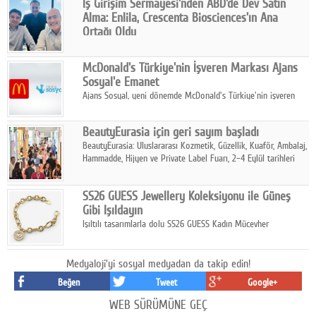
İş Girişim Sermayesi'nden ABD'de Dev Satın
Alma: Enlila, Crescenta Biosciences'ın Ana
Ortağı Oldu
İş Girişim Sermayesi, biyoteknoloji alanındaki büyüme
stratejisini uluslararası ölçeğe taşıyan satın alma hamlesini
McDonald's Türkiye'nin İşveren Markası Ajans
tamamladı.
Sosyal'e Emanet
Ajans Sosyal, yeni dönemde McDonald's Türkiye'nin işveren
markası iletişim stratejisini oluşturacak.
BeautyEurasia için geri sayım başladı
BeautyEurasia: Uluslararası Kozmetik, Güzellik, Kuaför, Ambalaj,
Hammadde, Hijyen ve Private Label Fuarı, 2–4 Eylül tarihleri
arasında düzenlenecek.
SS26 GUESS Jewellery Koleksiyonu ile Güneş
Gibi Işıldayın
Işıltılı tasarımlarla dolu SS26 GUESS Kadın Mücevher
Koleksiyonu, yaz gardıroplarına modern lüksün zarif
dokunuşunu taşıyor.
Medyaloji'yi sosyal medyadan da takip edin!
Beğen
Tweet
Google+
WEB SÜRÜMÜNE GEÇ