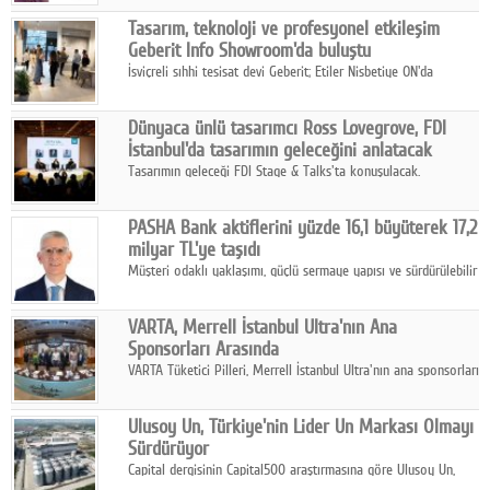
Google Plus
Tasarım, teknoloji ve profesyonel etkileşim
Geberit Info Showroom'da buluştu
© 2026 TÜM HAKLARI SAKLIDIR
İsviçreli sıhhi tesisat devi Geberit; Etiler Nisbetiye ON'da
konumlanan Info Showroom'unda Cosentino ve Smeg iş
ortaklığıyla özel bir davete ev sahipliği yaptı.
Dünyaca ünlü tasarımcı Ross Lovegrove, FDI
İstanbul'da tasarımın geleceğini anlatacak
Tasarımın geleceği FDI Stage & Talks'ta konuşulacak.
PASHA Bank aktiflerini yüzde 16,1 büyüterek 17,2
milyar TL'ye taşıdı
Müşteri odaklı yaklaşımı, güçlü sermaye yapısı ve sürdürülebilir
büyüme stratejisiyle faaliyetlerini sürdüren PASHA Bank, 2026
yılının ilk yarısında güçlü finansal performansını korudu.
VARTA, Merrell İstanbul Ultra'nın Ana
Sponsorları Arasında
VARTA Tüketici Pilleri, Merrell İstanbul Ultra'nın ana sponsorları
arasında yer alarak sporun, performansın ve aktif yaşamın
enerjisine güç katıyor.
Ulusoy Un, Türkiye'nin Lider Un Markası Olmayı
Sürdürüyor
Capital dergisinin Capital500 araştırmasına göre Ulusoy Un,
2025 yılında gerçekleştirdiği 66 milyar 937 milyon TL satış