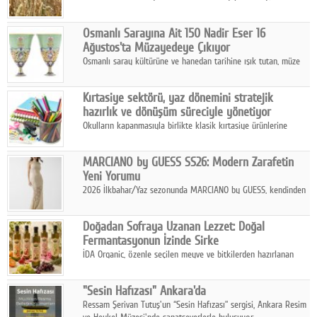
artan saldırılar, küresel tahıl piyasalarını alarm durumuna
geçirdi.
Osmanlı Sarayına Ait 150 Nadir Eser 16
Ağustos'ta Müzayedeye Çıkıyor
Osmanlı saray kültürüne ve hanedan tarihine ışık tutan, müze
koleksiyonlarıyla yarışacak nitelikteki 150 seçkin eser, 16
Ağustos'ta Arthill Müzecilik'in düzenleyeceği özel müzayedede
Kırtasiye sektörü, yaz dönemini stratejik
koleksiyonerlerle buluşuyor
hazırlık ve dönüşüm süreciyle yönetiyor
Okulların kapanmasıyla birlikte klasik kırtasiye ürünlerine
yönelik talepte azalma yaşansa da sektör yaz aylarını hobi,
sanat ve eğitici aktivite ürünleriyle dinamik bir biçimde
MARCIANO by GUESS SS26: Modern Zarafetin
geçiriyor.
Yeni Yorumu
2026 İlkbahar/Yaz sezonunda MARCIANO by GUESS, kendinden
emin bir duruşu modern bir çekicilik anlayışıyla buluşturuyor.
Doğadan Sofraya Uzanan Lezzet: Doğal
Fermantasyonun İzinde Sirke
İDA Organic, özenle seçilen meyve ve bitkilerden hazırlanan
sirke çeşitleriyle geleneksel lezzet kültürünü bugünün
sofralarına taşıyor.
"Sesin Hafızası" Ankara'da
Ressam Şerivan Tutuş'un “Sesin Hafızası” sergisi, Ankara Resim