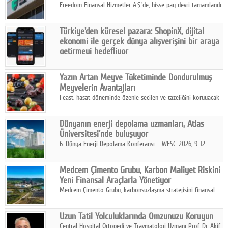
Freedom Finansal Hizmetler A.Ş.'de, hisse pay devri tamamlandı
ve yönetim kurulu belirlendi. Yapılan genel kurul toplantısında
Turkish Bank'ın ticaret unvanının “Freedom Bank A.Ş.” olmasına
Türkiye'den küresel pazara: ShopinX, dijital
karar verildi.
ekonomi ile gerçek dünya alışverişini bir araya
getirmeyi hedefliyor
Türkiye'de geliştirilen teknoloji girişimi ShopinX, dijital
ekonomi ile gerçek dünya alışveriş deneyimi arasında köprü
Yazın Artan Meyve Tüketiminde Dondurulmuş
kurmayı hedefleyen vizyonuyla uluslararası pazarlara açılıyor.
Meyvelerin Avantajları
Feast, hasat döneminde özenle seçilen ve tazeliğini koruyacak
şekilde dondurulan meyve ürünleriyle tüketicilere dört mevsim
pratik, güvenilir ve lezzetli bir alternatif sunuyor.
Dünyanın enerji depolama uzmanları, Atlas
Üniversitesi'nde buluşuyor
6. Dünya Enerji Depolama Konferansı – WESC-2026, 9-12
Ağustos 2026 tarihleri arasında İstanbul Atlas Üniversitesi ev
sahipliğinde gerçekleştirilecek.
Medcem Çimento Grubu, Karbon Maliyet Riskini
Yeni Finansal Araçlarla Yönetiyor
Medcem Çimento Grubu, karbonsuzlaşma stratejisini finansal
risk yönetimi uygulamalarıyla güçlendiren yeni bir adım attı.
Uzun Tatil Yolculuklarında Omzunuzu Koruyun
Central Hospital Ortopedi ve Travmatoloji Uzmanı Prof. Dr. Akif