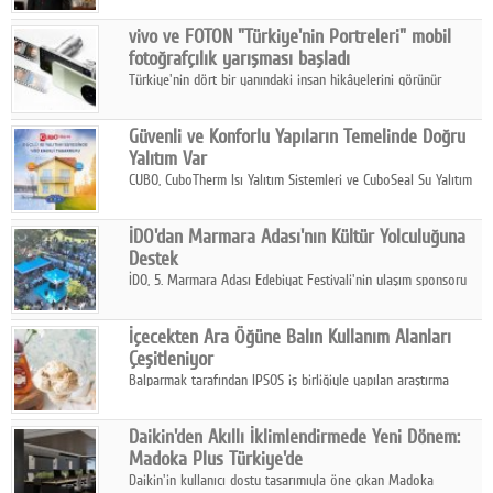
Çelik FAVÖK Marjını %16,1'e yükseltti.
vivo ve FOTON "Türkiye'nin Portreleri" mobil
fotoğrafçılık yarışması başladı
Türkiye'nin dört bir yanındaki insan hikâyelerini görünür
kılmayı amaçlayan yarışma, katılımcıları yaşadıkları coğrafyanın
insanını, kültürünü ve yaşamını portre fotoğraflarıyla
Güvenli ve Konforlu Yapıların Temelinde Doğru
anlatmaya davet ediyor.
Yalıtım Var
CUBO, CuboTherm Isı Yalıtım Sistemleri ve CuboSeal Su Yalıtım
Sistemleri ile yapılara dört mevsim konfor, yüksek dayanıklılık
ve sürdürülebilir çözümler sunuyor.
İDO'dan Marmara Adası'nın Kültür Yolculuğuna
Destek
İDO, 5. Marmara Adası Edebiyat Festivali'nin ulaşım sponsoru
olarak kültür, sanat ve ada turizmine olan katkısını devam
ettiriyor.
İçecekten Ara Öğüne Balın Kullanım Alanları
Çeşitleniyor
Balparmak tarafından IPSOS iş birliğiyle yapılan araştırma
sonuçlarına göre, bal tüketicilerinin yüzde 34'ünün balı çay ve
ıhlamur gibi içeceklerde tercih ettiğini ortaya koyuyor.
Daikin'den Akıllı İklimlendirmede Yeni Dönem:
Madoka Plus Türkiye'de
Daikin'in kullanıcı dostu tasarımıyla öne çıkan Madoka