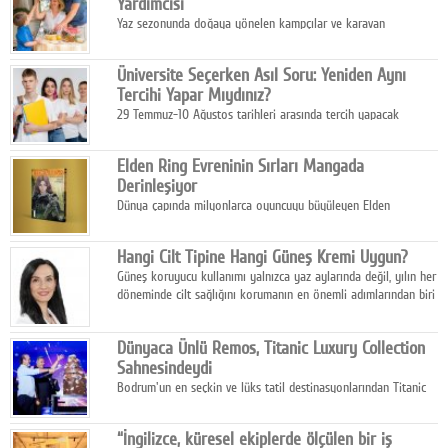
Yardımcısı
Yaz sezonunda doğaya yönelen kampçılar ve karavan
tutkunları, bulaşıklar için sıcak suya ihtiyaç duymadan güçlü
temizlik sağlayan, çevreye duyarlı bitkisel içerikli ürünleri tercih
Üniversite Seçerken Asıl Soru: Yeniden Aynı
ediyor.
Tercihi Yapar Mıydınız?
29 Temmuz-10 Ağustos tarihleri arasında tercih yapacak
milyonlarca üniversite adayı için en kritik karar süreci başladı.
Elden Ring Evreninin Sırları Mangada
Derinleşiyor
Dünya çapında milyonlarca oyuncuyu büyüleyen Elden
Ring evreni, resmi manga serisi Altın Ağaç'a Yolculuk ile mizahı,
aksiyonu ve karanlık fantastik atmosferi bir araya getirmeyi
Hangi Cilt Tipine Hangi Güneş Kremi Uygun?
sürdürüyor.
Güneş koruyucu kullanımı yalnızca yaz aylarında değil, yılın her
döneminde cilt sağlığını korumanın en önemli adımlarından biri
olarak öne çıkıyor.
Dünyaca Ünlü Remos, Titanic Luxury Collection
Sahnesindeydi
Bodrum'un en seçkin ve lüks tatil destinasyonlarından Titanic
Luxury Collection Bodrum, bu yıl 10. kuruluş yılını kutlarken,
yaz etkinlikleri kapsamında uluslararası yıldızları ağırlamaya
“İngilizce, küresel ekiplerde ölçülen bir iş
devam ediyor