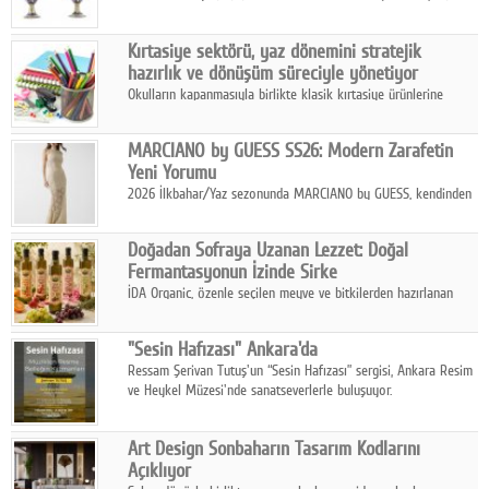
koleksiyonlarıyla yarışacak nitelikteki 150 seçkin eser, 16
Ağustos'ta Arthill Müzecilik'in düzenleyeceği özel müzayedede
Kırtasiye sektörü, yaz dönemini stratejik
koleksiyonerlerle buluşuyor
hazırlık ve dönüşüm süreciyle yönetiyor
Okulların kapanmasıyla birlikte klasik kırtasiye ürünlerine
yönelik talepte azalma yaşansa da sektör yaz aylarını hobi,
sanat ve eğitici aktivite ürünleriyle dinamik bir biçimde
MARCIANO by GUESS SS26: Modern Zarafetin
geçiriyor.
Yeni Yorumu
2026 İlkbahar/Yaz sezonunda MARCIANO by GUESS, kendinden
emin bir duruşu modern bir çekicilik anlayışıyla buluşturuyor.
Doğadan Sofraya Uzanan Lezzet: Doğal
Fermantasyonun İzinde Sirke
İDA Organic, özenle seçilen meyve ve bitkilerden hazırlanan
sirke çeşitleriyle geleneksel lezzet kültürünü bugünün
sofralarına taşıyor.
"Sesin Hafızası" Ankara'da
Ressam Şerivan Tutuş'un “Sesin Hafızası” sergisi, Ankara Resim
ve Heykel Müzesi'nde sanatseverlerle buluşuyor.
Art Design Sonbaharın Tasarım Kodlarını
Açıklıyor