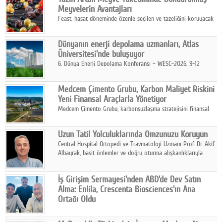
kurmayı hedefleyen vizyonuyla uluslararası pazarlara açılıyor.
Meyvelerin Avantajları
Feast, hasat döneminde özenle seçilen ve tazeliğini koruyacak
şekilde dondurulan meyve ürünleriyle tüketicilere dört mevsim
pratik, güvenilir ve lezzetli bir alternatif sunuyor.
Dünyanın enerji depolama uzmanları, Atlas
Üniversitesi'nde buluşuyor
6. Dünya Enerji Depolama Konferansı – WESC-2026, 9-12
Ağustos 2026 tarihleri arasında İstanbul Atlas Üniversitesi ev
sahipliğinde gerçekleştirilecek.
Medcem Çimento Grubu, Karbon Maliyet Riskini
Yeni Finansal Araçlarla Yönetiyor
Medcem Çimento Grubu, karbonsuzlaşma stratejisini finansal
risk yönetimi uygulamalarıyla güçlendiren yeni bir adım attı.
Uzun Tatil Yolculuklarında Omzunuzu Koruyun
Central Hospital Ortopedi ve Travmatoloji Uzmanı Prof. Dr. Akif
Albayrak, basit önlemler ve doğru oturma alışkanlıklarıyla
yolculukların çok daha konforlu geçirilebileceğini belirtiyor.
İş Girişim Sermayesi'nden ABD'de Dev Satın
Alma: Enlila, Crescenta Biosciences'ın Ana
Ortağı Oldu
İş Girişim Sermayesi, biyoteknoloji alanındaki büyüme
stratejisini uluslararası ölçeğe taşıyan satın alma hamlesini