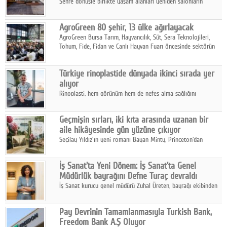
Şehre dönüşle birlikte yaşam alanları yeniden salonların
kalbine kayarken, mobilya sektörünün öncü markası Art Design
sonbaharın tasarım kodlarını açıklıyor.
AgroGreen 80 şehir, 13 ülke ağırlayacak
AgroGreen Bursa Tarım, Hayvancılık, Süt, Sera Teknolojileri,
Tohum, Fide, Fidan ve Canlı Hayvan Fuarı öncesinde sektörün
tüm paydaşları güç birliği yaptı.
Türkiye rinoplastide dünyada ikinci sırada yer
alıyor
Rinoplasti, hem görünüm hem de nefes alma sağlığını
ilgilendiren yönüyle bu alanın en dikkat çeken başlıklarından
biri konumunda.
Geçmişin sırları, iki kıta arasında uzanan bir
aile hikâyesinde gün yüzüne çıkıyor
Seçilay Yıldız'ın yeni romanı Bayan Minty, Princeton'dan
Büyükada'ya, 1960'ların Adana'sından günümüze uzanan çok
katmanlı bir aile hikâyesi anlatıyor.
İş Sanat'ta Yeni Dönem: İş Sanat'ta Genel
Müdürlük bayrağını Defne Turaç devraldı
İş Sanat kurucu genel müdürü Zuhal Üreten, bayrağı ekibinden
Defne Turaç'a devretti.
Pay Devrinin Tamamlanmasıyla Turkish Bank,
Freedom Bank A.Ş Oluyor