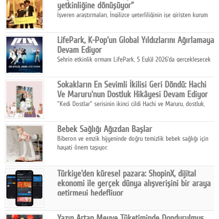
yetkinliğine dönüşüyor”
İşveren araştırmaları, İngilizce yeterliliğinin işe girişten kurum
içi gelişime kadar daha sistemli biçimde değerlendirildiğini
gösteriyor.
LifePark, K-Pop'un Global Yıldızlarını Ağırlamaya
Devam Ediyor
Şehrin etkinlik ormanı LifePark, 5 Eylül 2026'da gerçekleşecek
K-Pop Festivali 3 ile bir kez daha İstanbul'u dünya K-Pop
haritasında önemli bir destinasyon haline getirmeye
Sokakların En Sevimli İkilisi Geri Döndü: Hachi
hazırlanıyor.
Ve Maruru'nun Dostluk Hikâyesi Devam Ediyor
"Kedi Dostlar" serisinin ikinci cildi Hachi ve Maruru, dostluk,
dayanışma ve umudun iç ısıtan hikâyesini bu kez kış
mevsiminin zorlu koşulları eşliğinde anlatıyor.
Bebek Sağlığı Ağızdan Başlar
Biberon ve emzik hijyeninde doğru temizlik bebek sağlığı için
hayati önem taşıyor.
Türkiye'den küresel pazara: ShopinX, dijital
ekonomi ile gerçek dünya alışverişini bir araya
getirmeyi hedefliyor
Türkiye'de geliştirilen teknoloji girişimi ShopinX, dijital
ekonomi ile gerçek dünya alışveriş deneyimi arasında köprü
Yazın Artan Meyve Tüketiminde Dondurulmuş