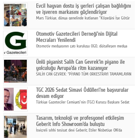
Evcil hayvan dostu iş yerleri çalışan bağlılığını
Facebook
ve işveren markasını güçlendiriyor
Mars Türkiye, dünya genelinde kutlanan "Köpeğini İşe Götür
Diziler
Haftası" kapsamında, evcil hayvan dostu iş yeri uygulamalarının
çalışan bağlılığı, iyi olma hali ve işveren markası üzerindeki
Karikatür
Otomotiv Gazetecileri Derneği'nin Dijital
etkisine dikkat çekti.
Mecraları Yenilendi
Youtube
Otomotiv medyasının çatı kuruluşu OGD, dijitalleşen medya
dünyasına uyum sağlama ve iletişim ağını güçlendirme
hedefiyle internet sitesini ve sosyal medya kanallarını yeniledi.
Polemik
Ünlü piyanist Salih Can Gevrek'in piyano ile
yolculuğu Avrupa'da ritm kazanıyor
Reklam
SALİH CAN GEVREK: “PİYANO TÜM ORKESTRAYI TAMAMLAYAN
BİR ENSTRÜMAN OLARAK BAŞLIBAŞINA BİR ORKESTRA GİBİ
Yazarlar
ETKİ YARATIYOR"
TGC 2026 Sedat Simavi Ödülleri'ne başvurular
devam ediyor
Künye
Türkiye Gazeteciler Cemiyeti'nin (TGC) Kurucu Başkanı Sedat
Simavi adına 50 yıldır verilen ödüllere başvurular devam ediyor.
SOSYAL MEDYA
Tasarım, teknoloji ve profesyonel etkileşim
Facebook
Geberit Info Showroom'da buluştu
İsviçreli sıhhi tesisat devi Geberit; Etiler Nisbetiye ON'da
Twitter
konumlanan Info Showroom'unda Cosentino ve Smeg iş