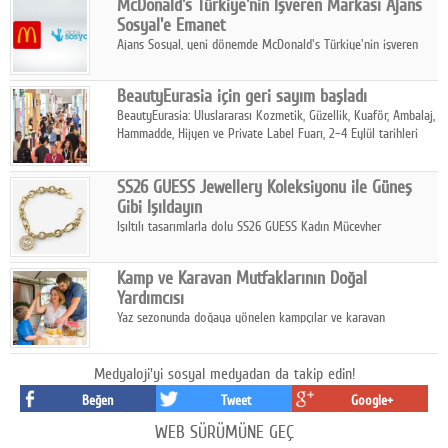
McDonald's Türkiye'nin İşveren Markası Ajans
tamamladı.
Sosyal'e Emanet
Ajans Sosyal, yeni dönemde McDonald's Türkiye'nin işveren
markası iletişim stratejisini oluşturacak.
BeautyEurasia için geri sayım başladı
BeautyEurasia: Uluslararası Kozmetik, Güzellik, Kuaför, Ambalaj,
Hammadde, Hijyen ve Private Label Fuarı, 2–4 Eylül tarihleri
arasında düzenlenecek.
SS26 GUESS Jewellery Koleksiyonu ile Güneş
Gibi Işıldayın
Işıltılı tasarımlarla dolu SS26 GUESS Kadın Mücevher
Koleksiyonu, yaz gardıroplarına modern lüksün zarif
dokunuşunu taşıyor.
Kamp ve Karavan Mutfaklarının Doğal
Yardımcısı
Yaz sezonunda doğaya yönelen kampçılar ve karavan
tutkunları, bulaşıklar için sıcak suya ihtiyaç duymadan güçlü
temizlik sağlayan, çevreye duyarlı bitkisel içerikli ürünleri tercih
ediyor.
Medyaloji'yi sosyal medyadan da takip edin!
Beğen
Tweet
Google+
WEB SÜRÜMÜNE GEÇ