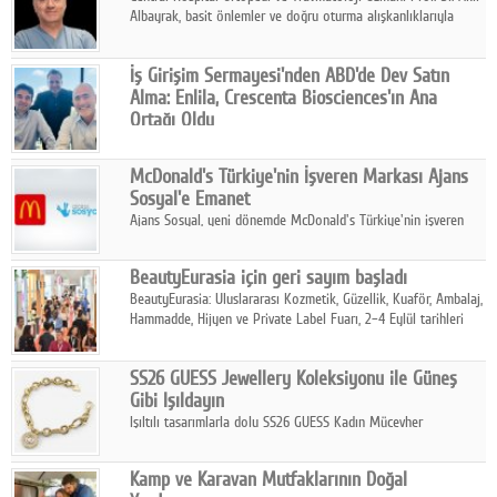
Albayrak, basit önlemler ve doğru oturma alışkanlıklarıyla
yolculukların çok daha konforlu geçirilebileceğini belirtiyor.
İş Girişim Sermayesi'nden ABD'de Dev Satın
Alma: Enlila, Crescenta Biosciences'ın Ana
Ortağı Oldu
İş Girişim Sermayesi, biyoteknoloji alanındaki büyüme
stratejisini uluslararası ölçeğe taşıyan satın alma hamlesini
McDonald's Türkiye'nin İşveren Markası Ajans
tamamladı.
Sosyal'e Emanet
Ajans Sosyal, yeni dönemde McDonald's Türkiye'nin işveren
markası iletişim stratejisini oluşturacak.
BeautyEurasia için geri sayım başladı
BeautyEurasia: Uluslararası Kozmetik, Güzellik, Kuaför, Ambalaj,
Hammadde, Hijyen ve Private Label Fuarı, 2–4 Eylül tarihleri
arasında düzenlenecek.
SS26 GUESS Jewellery Koleksiyonu ile Güneş
Gibi Işıldayın
Işıltılı tasarımlarla dolu SS26 GUESS Kadın Mücevher
Koleksiyonu, yaz gardıroplarına modern lüksün zarif
dokunuşunu taşıyor.
Kamp ve Karavan Mutfaklarının Doğal