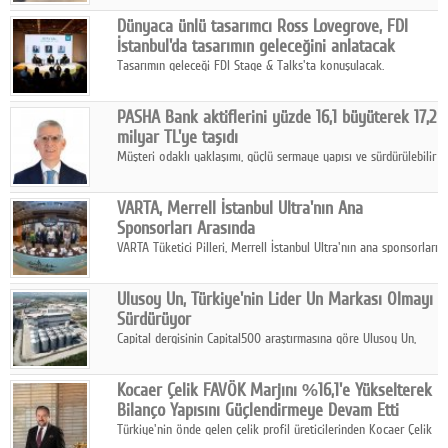
ortaklığıyla özel bir davete ev sahipliği yaptı.
Google Plus
Dünyaca ünlü tasarımcı Ross Lovegrove, FDI
İstanbul'da tasarımın geleceğini anlatacak
© 2026 TÜM HAKLARI SAKLIDIR
Tasarımın geleceği FDI Stage & Talks'ta konuşulacak.
PASHA Bank aktiflerini yüzde 16,1 büyüterek 17,2
milyar TL'ye taşıdı
Müşteri odaklı yaklaşımı, güçlü sermaye yapısı ve sürdürülebilir
büyüme stratejisiyle faaliyetlerini sürdüren PASHA Bank, 2026
yılının ilk yarısında güçlü finansal performansını korudu.
VARTA, Merrell İstanbul Ultra'nın Ana
Sponsorları Arasında
VARTA Tüketici Pilleri, Merrell İstanbul Ultra'nın ana sponsorları
arasında yer alarak sporun, performansın ve aktif yaşamın
enerjisine güç katıyor.
Ulusoy Un, Türkiye'nin Lider Un Markası Olmayı
Sürdürüyor
Capital dergisinin Capital500 araştırmasına göre Ulusoy Un,
2025 yılında gerçekleştirdiği 66 milyar 937 milyon TL satış
hasılatıyla Türkiye'nin en büyük 83. firması oldu.
Kocaer Çelik FAVÖK Marjını %16,1'e Yükselterek
Bilanço Yapısını Güçlendirmeye Devam Etti
Türkiye'nin önde gelen çelik profil üreticilerinden Kocaer Çelik
ikinci çeyrek ve ilk yarı finansal sonuçlarını açıkladı. Kocaer