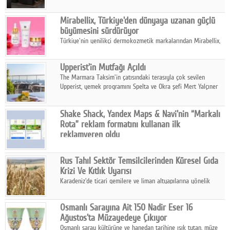
ailesinin yeni nesil teknolojilerle donatılmış son modeli VRV
kontrol ünitesi Madoka Plus Türkiye'de satışa sunuldu.
Mirabellix, Türkiye'den dünyaya uzanan güçlü
büyümesini sürdürüyor
Türkiye'nin yenilikçi dermokozmetik markalarından Mirabellix,
yüksek kalite standartlarında geliştirdiği cilt ve saç bakım
ürünleriyle hem yurt içinde hem de uluslararası pazarlarda
Upperist'in Mutfağı Açıldı
büyümesini sürdürüyor.
The Marmara Taksim'in çatısındaki terasıyla çok sevilen
Upperist, yemek programını Spelta ve Okra şefi Mert Yalçıner
ile başlatıyor.
Shake Shack, Yandex Maps & Navi'nin “Markalı
Rota” reklam formatını kullanan ilk
reklamveren oldu
Shake Shack, fiziksel restoranlarındaki ziyaretçi sayısını
artırmak amacıyla Cereyan Medya ve Yandex Ads iş birliğiyle
Rus Tahıl Sektör Temsilcilerinden Küresel Gıda
Yandex Maps & Navi'nin yeni "Markalı Rota" reklam formatını
Krizi Ve Kıtlık Uyarısı
kullanan ilk marka oldu.
Karadeniz'de ticari gemilere ve liman altyapılarına yönelik
artan saldırılar, küresel tahıl piyasalarını alarm durumuna
geçirdi.
Osmanlı Sarayına Ait 150 Nadir Eser 16
Ağustos'ta Müzayedeye Çıkıyor
Osmanlı saray kültürüne ve hanedan tarihine ışık tutan, müze