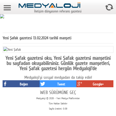
10 Ağustos 2026 9:51:46
İletişim dünyasının referans gazetesi
Anasayfa
Foto Galeri
Video Galeri
Yeni Şafak gazetesi 13.02.2024 tarihli manşeti
Gazeteler
Medya
Yeni Şafak gazetesi oku, Yeni Şafak gazetesi manşetini
bu sayfadan okuyabilirsiniz. Günlük gazete manşetleri,
Reyting-tiraj
Yeni Şafak gazetesi hergün Medyaloji'de
Medyaloji'yi sosyal medyadan da takip edin!
Teknoloji
Beğen
Tweet
Google+
Televizyon
WEB SÜRÜMÜNE GEÇ
Medyaloji © 2026 - Yeni Medya Platformları
Dünya
Tüm Hakları Saklıdır
Sayfa üretimi: 0.09
Pr