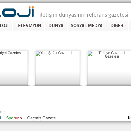
iletişim dünyasının referans gazetesi
LOJİ
TELEVİZYON
DÜNYA
SOSYAL MEDYA
DİĞER
Grubu
i
Spor
uno
Geçmiş Gazete
K
|
|