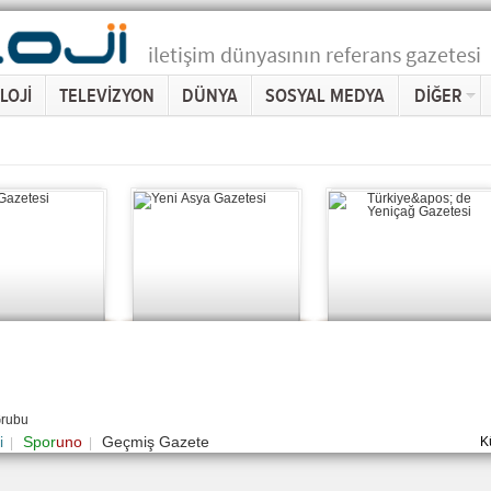
iletişim dünyasının referans gazetesi
LOJİ
TELEVİZYON
DÜNYA
SOSYAL MEDYA
DİĞER
Grubu
i
Spor
uno
Geçmiş Gazete
K
|
|