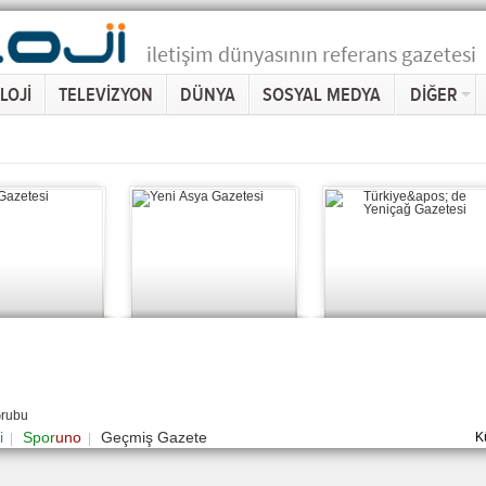
iletişim dünyasının referans gazetesi
LOJİ
TELEVİZYON
DÜNYA
SOSYAL MEDYA
DİĞER
Grubu
i
Spor
uno
Geçmiş Gazete
K
|
|