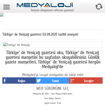
8 Ağustos 2026 14:17:11
İletişim dünyasının referans gazetesi
Anasayfa
Foto Galeri
Video Galeri
Türkiye' de Yeniçağ gazetesi 03.09.2025 tarihli manşeti
Gazeteler
Medya
Türkiye' de Yeniçağ gazetesi oku, Türkiye' de Yeniçağ
gazetesi manşetini bu sayfadan okuyabilirsiniz. Günlük
Reyting-tiraj
gazete manşetleri, Türkiye' de Yeniçağ gazetesi hergün
Medyaloji'de
Teknoloji
Medyaloji'yi sosyal medyadan da takip edin!
Televizyon
Beğen
Tweet
Google+
WEB SÜRÜMÜNE GEÇ
Dünya
Medyaloji © 2026 - Yeni Medya Platformları
Tüm Hakları Saklıdır
Pr
Sayfa üretimi: 0.06