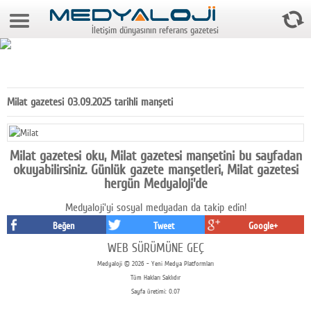
8 Ağustos 2026 3:47:12
İletişim dünyasının referans gazetesi
Anasayfa
Foto Galeri
Video Galeri
Milat gazetesi 03.09.2025 tarihli manşeti
Gazeteler
Medya
Milat gazetesi oku, Milat gazetesi manşetini bu sayfadan
okuyabilirsiniz. Günlük gazete manşetleri, Milat gazetesi
Reyting-tiraj
hergün Medyaloji'de
Medyaloji'yi sosyal medyadan da takip edin!
Teknoloji
Beğen
Tweet
Google+
Televizyon
WEB SÜRÜMÜNE GEÇ
Medyaloji © 2026 - Yeni Medya Platformları
Dünya
Tüm Hakları Saklıdır
Sayfa üretimi: 0.07
Pr