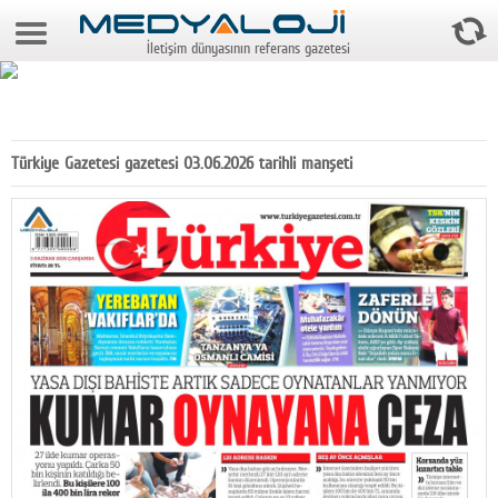
8 Ağustos 2026 19:44:25
İletişim dünyasının referans gazetesi
Anasayfa
Foto Galeri
Video Galeri
Türkiye Gazetesi gazetesi 03.06.2026 tarihli manşeti
Gazeteler
Medya
Reyting-tiraj
Teknoloji
Televizyon
Dünya
Pr