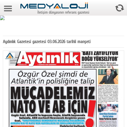
7 Ağustos 2026 11:28:46
İletişim dünyasının referans gazetesi
Anasayfa
Foto Galeri
Video Galeri
Aydınlık Gazetesi gazetesi 03.06.2026 tarihli manşeti
Gazeteler
Medya
Reyting-tiraj
Teknoloji
Televizyon
Dünya
Pr