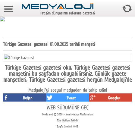
7 Ağustos 2026 12:03:55
İletişim dünyasının referans gazetesi
Anasayfa
Foto Galeri
Video Galeri
Türkiye Gazetesi gazetesi 01.08.2025 tarihli manşeti
Gazeteler
Medya
Türkiye Gazetesi gazetesi oku, Türkiye Gazetesi gazetesi
manşetini bu sayfadan okuyabilirsiniz. Günlük gazete
Reyting-tiraj
manşetleri, Türkiye Gazetesi gazetesi hergün Medyaloji'de
Medyaloji'yi sosyal medyadan da takip edin!
Teknoloji
Beğen
Tweet
Google+
Televizyon
WEB SÜRÜMÜNE GEÇ
Medyaloji © 2026 - Yeni Medya Platformları
Dünya
Tüm Hakları Saklıdır
Sayfa üretimi: 0.08
Pr