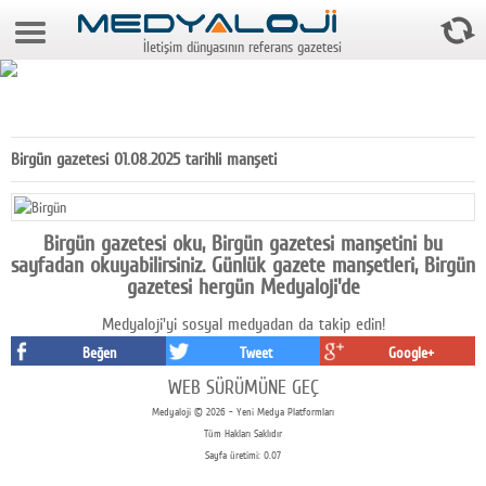
6 Ağustos 2026 16:08:23
İletişim dünyasının referans gazetesi
Anasayfa
Foto Galeri
Video Galeri
Birgün gazetesi 01.08.2025 tarihli manşeti
Gazeteler
Medya
Birgün gazetesi oku, Birgün gazetesi manşetini bu
sayfadan okuyabilirsiniz. Günlük gazete manşetleri, Birgün
Reyting-tiraj
gazetesi hergün Medyaloji'de
Medyaloji'yi sosyal medyadan da takip edin!
Teknoloji
Beğen
Tweet
Google+
Televizyon
WEB SÜRÜMÜNE GEÇ
Medyaloji © 2026 - Yeni Medya Platformları
Dünya
Tüm Hakları Saklıdır
Sayfa üretimi: 0.07
Pr