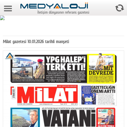
8 Ağustos 2026 16:31:45
İletişim dünyasının referans gazetesi
Anasayfa
Foto Galeri
Video Galeri
Milat gazetesi 10.01.2026 tarihli manşeti
Gazeteler
Medya
Reyting-tiraj
Teknoloji
Televizyon
Dünya
Pr