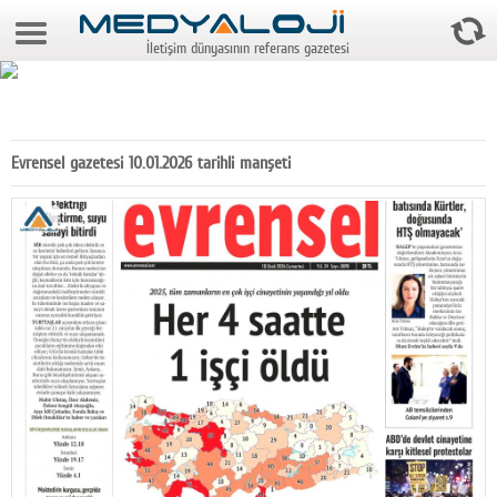
6 Ağustos 2026 8:35:33
İletişim dünyasının referans gazetesi
Anasayfa
Foto Galeri
Video Galeri
Evrensel gazetesi 10.01.2026 tarihli manşeti
Gazeteler
Medya
Reyting-tiraj
Teknoloji
Televizyon
Dünya
Pr