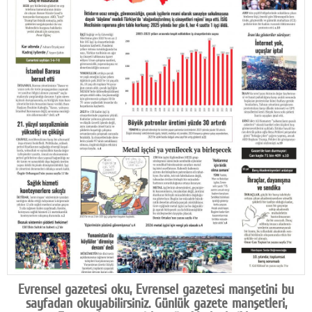
Facebook
Diziler
Karikatür
Youtube
Polemik
Reklam
Yazarlar
Künye
SOSYAL MEDYA
Facebook
Evrensel gazetesi oku, Evrensel gazetesi manşetini bu
Twitter
sayfadan okuyabilirsiniz. Günlük gazete manşetleri,