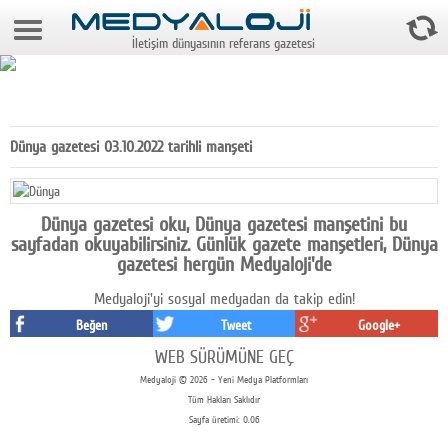
8 Ağustos 2026 16:36:56
İletişim dünyasının referans gazetesi
Anasayfa
Foto Galeri
Video Galeri
Dünya gazetesi 03.10.2022 tarihli manşeti
Gazeteler
Medya
Dünya gazetesi oku, Dünya gazetesi manşetini bu
sayfadan okuyabilirsiniz. Günlük gazete manşetleri, Dünya
Reyting-tiraj
gazetesi hergün Medyaloji'de
Medyaloji'yi sosyal medyadan da takip edin!
Teknoloji
Beğen
Tweet
Google+
Televizyon
WEB SÜRÜMÜNE GEÇ
Medyaloji © 2026 - Yeni Medya Platformları
Dünya
Tüm Hakları Saklıdır
Sayfa üretimi: 0.06
Pr