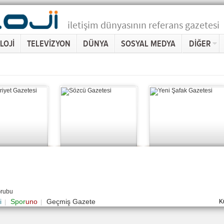
iletişim dünyasının referans gazetesi
LOJİ
TELEVİZYON
DÜNYA
SOSYAL MEDYA
DİĞER
Grubu
i
Spor
uno
Geçmiş Gazete
K
|
|