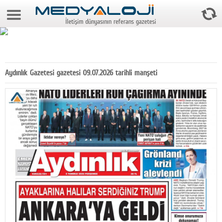
6 Ağustos 2026 5:45:22
İletişim dünyasının referans gazetesi
Anasayfa
Foto Galeri
Video Galeri
Aydınlık Gazetesi gazetesi 09.07.2026 tarihli manşeti
Gazeteler
Medya
Reyting-tiraj
Teknoloji
Televizyon
Dünya
Pr