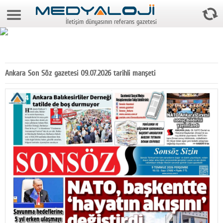
9 Ağustos 2026 7:51:48
İletişim dünyasının referans gazetesi
Anasayfa
Foto Galeri
Video Galeri
Ankara Son Söz gazetesi 09.07.2026 tarihli manşeti
Gazeteler
Medya
Reyting-tiraj
Teknoloji
Televizyon
Dünya
Pr