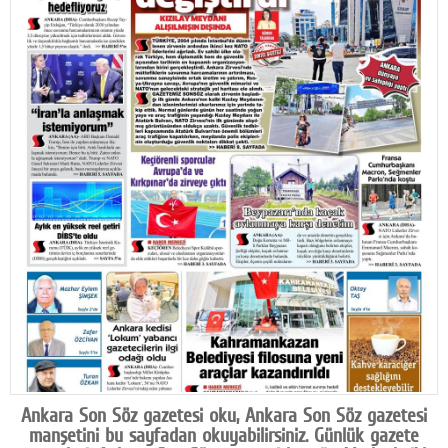
Facebook
Diziler
Karikatür
Youtube
Polemik
Reklam
Yazarlar
Künye
SOSYAL MEDYA
Facebook
Ankara Son Söz gazetesi oku, Ankara Son Söz gazetesi
Twitter
manşetini bu sayfadan okuyabilirsiniz. Günlük gazete