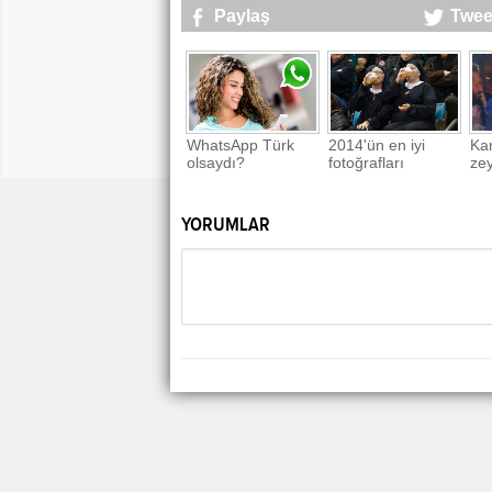
Paylaş
Twee
WhatsApp Türk
2014'ün en iyi
Ka
olsaydı?
fotoğrafları
ze
YORUMLAR