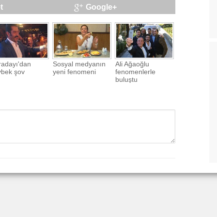
t
Google+
radayı'dan
Sosyal medyanın
Ali Ağaoğlu
ybek şov
yeni fenomeni
fenomenlerle
buluştu
GÖNDER