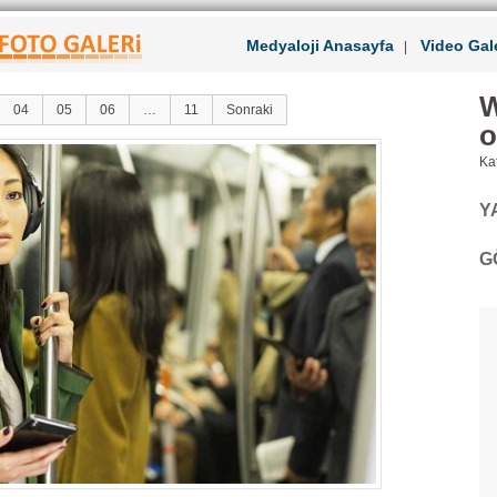
Medyaloji Anasayfa
Video Gale
|
W
04
05
06
…
11
Sonraki
o
Kat
Y
G