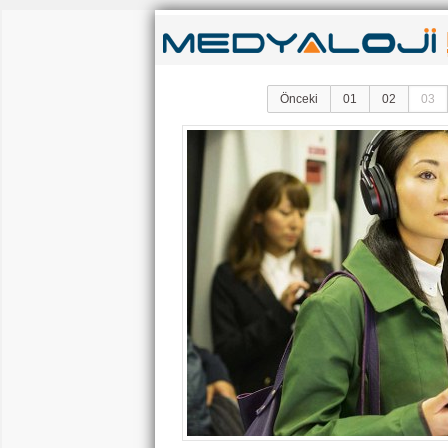
Önceki
01
02
03